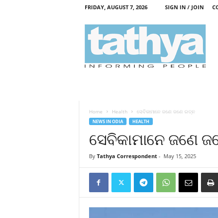
FRIDAY, AUGUST 7, 2026
SIGN IN / JOIN
C
T
a
t
h
y
a
Home
Health
ସେବିକାମାନେ ଜଣେ ଜଣେ ରତ୍ନ
NEWS IN ODIA
HEALTH
ସେବିକାମାନେ ଜଣେ ଜ
By
Tathya Correspondent
-
May 15, 2025