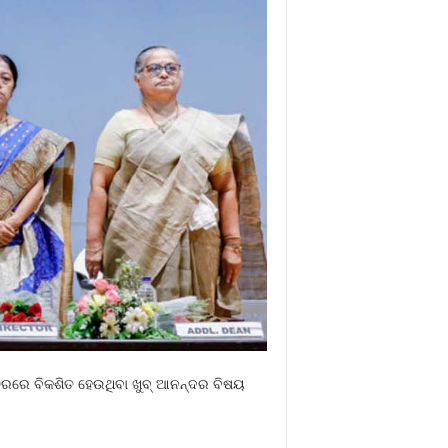
୍ତରରେ ବିକଶିତ ହେଉଥିବା ଖୁବ୍ ଆନନ୍ଦର ବିଷୟ