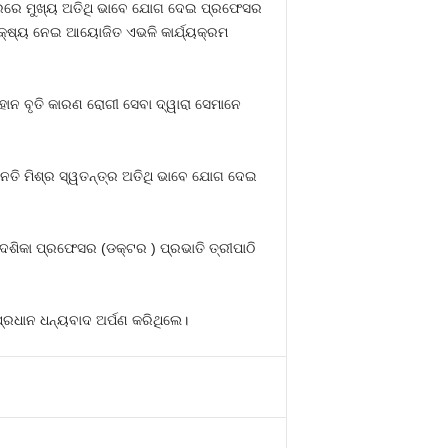
ଅବସରରେ ମୁଖ୍ୟ ଅତିଥି ଭାବେ ଯୋଗ ଦେଇ ପ୍ରଫେସର
ା ଲକ୍ଷ୍ୟ ନେଇ ଆୟୋଜିତ ଏଭଳି କାର୍ଯ୍ୟକ୍ରମ
ମହାନ ବୃତି କାରଣ ରୋଗୀ ସେବା ଦ୍ୱାରା ସେମାନେ
ି ମୀନତି ମିଶ୍ର ସ୍ୱତନ୍ତ୍ର ଅତିଥି ଭାବେ ଯୋଗ ଦେଇ
ଦେଶିକା ପ୍ରଫେସର (ଡକ୍ଟର ) ପ୍ରଭାତି ତ୍ରୀପାଠି
ପ୍ରଧାନ ଧନ୍ୟବାଦ ଅର୍ପଣ କରିଥିଲେ।