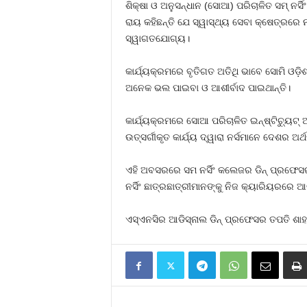
ଶିକ୍ଷା ଓ ଅନୁସନ୍ଧାନ (ସୋଆ) ପରିଚାଳିତ ସମ୍ 
ରାୟ କହିଛନ୍ତି ଯେ ସ୍ୱାସ୍ଥ୍ୟ ସେବା କ୍ଷେତ୍ରରେ 
ସ୍ୱାଗତଯୋଗ୍ୟ।
କାର୍ଯ୍ୟକ୍ରମରେ ବୃତିଗତ ଅତିଥି ଭାବେ ସୋମି ଓଡ଼
ଅନେକ ଭଲ ପାଇବା ଓ ଆଶୀର୍ବାଦ ପାଇଥାନ୍ତି।
କାର୍ଯ୍ୟକ୍ରମରେ ସୋଆ ପରିଚାଳିତ ଇନ୍‌ଷ୍ଟିଚ୍ୟୁଟ୍ 
ଉତ୍ସର୍ଗୀକୃତ କାର୍ଯ୍ୟ ଦ୍ୱାରା ନର୍ସମାନେ ଦେଶର ଅର୍ଥ
ଏହି ଅବସରରେ ସମ ନର୍ସିଂ କଲେଜର ଡିନ୍ ପ୍ରଫେସର (
ନର୍ସିଂ ଛାତ୍ରଛାତ୍ରୀମାନଙ୍କୁ ନିଜ କ୍ୟାରିୟରରେ ଆ
ଏସ୍‌ଏନସିର ଆଡିସ୍‌ନାଲ ଡିନ୍ ପ୍ରଫେସର ତପତି ଶ