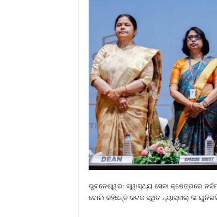
ଭୁବନେଶ୍ୱର: ସ୍ୱାସ୍ଥ୍ୟ ସେବା କ୍ଷେତ୍ରରେ ନର୍
ବୋଲି କହିଛନ୍ତି କଟକ ସ୍ଥିତ ନ୍ୟାସ୍‌ନାଲ୍ ଲ ୟୁନି