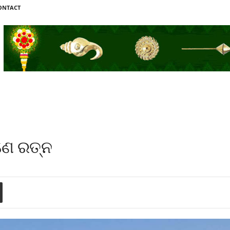
ONTACT
ଣେ ରତ୍ନ