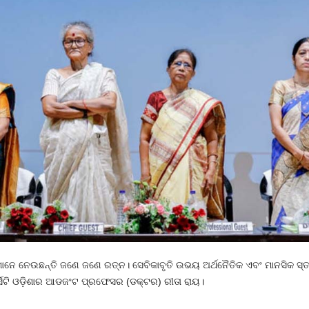
ସମାନେ ନେଉଛନ୍ତି ଜଣେ ଜଣେ ରତ୍ନ। ସେବିକାବୃତି ଉଭୟ ଅର୍ଥନୈତିକ ଏବଂ ମାନସିକ ସ
ଭର୍ସିଟି ଓଡ଼ିଶାର ଆଡଜଂଟ ପ୍ରଫେସର (ଡକ୍ଟର) ରୀତା ରାୟ।