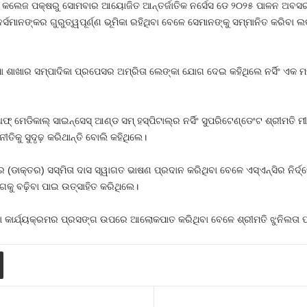
ନର୍ସିଂ କଲେଜ ପକ୍ଷରୁ ସୋମବାର ଆୟୋଜିତ ଆନ୍ତର୍ଜାତିକ ନର୍ସେସ ଡେ ୨୦୨୫ ପାଳନ 
ନର୍ସମାନଙ୍କର ଗୁରୁତ୍ୱପୂର୍ଣ୍ଣ ଭୂମିକା ରହିଥିବା ବେଳେ ସେମାନଙ୍କୁ ସମ୍ମାନିତ କରିବ
ିଶା ଶାଖାର ସମ୍ପାଦିକା ପ୍ରପେସର ଅମ୍ରିତା ଲେଙ୍କା ଯୋଗ ଦେଇ କହିଥିଲେ ନର୍ସିଂ ଏକ 
ଅଫ୍ ମେଡିକାଲ୍ ସାଇନ୍‌ସେସ୍ ଆଣ୍ଡ ସମ୍ ହସ୍ପିଟାଲ୍‌ର ନର୍ସିଂ ସୁପରିଟେଣ୍ଡେଂଟ ଶ୍ରୀମତ
ନୀତିକୁ ସୁଦୃଢ଼ କରିଥାନ୍ତି ବୋଲି କହିଥିଲେ।
ଡାକ୍ତର) ସସ୍ମିତା ଦାସ ସ୍ୱାଗତ ଭାଷଣ ପ୍ରଦାନ କରିଥିବା ବେଳେ ଏସ୍‌ଏନ୍‌ସିର ନିର୍ଦ୍
ଗକୁ ବଢ଼ିବା ପାଇ ଉତ୍ସାହିତ କରିଥିଲେ।
ାହା କାର୍ଯ୍ୟକ୍ରମର ପ୍ରସଙ୍ଗ ଉପରେ ଆଲୋକପାତ କରିଥିବା ବେଳେ ଶ୍ରୀମତି ଝୁନିଲତା 