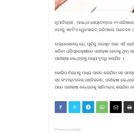
ନୂଆଦିଲ୍ଲୀ : ଆସନ୍ତା ସେପ୍ଟେମ୍ବର ୧୨ ତାରିଖରେ 
୫ଟାରୁ ଏନଟିଏ ୱେବସାଇଟ୍ ଜରିଆରେ ଆବେଦନ ପ୍ରକ୍
ଉଲ୍ଲେଖନୀୟ ଯେ, ପୂର୍ବରୁ ଅଗଷ୍ଟ ୧ରେ ଏହି ପରୀକ୍ଷା
କରିବା ପରିପ୍ରେକ୍ଷୀରେ ପରୀକ୍ଷା ହେବାକୁ ଥିବା ସ
ପରୀକ୍ଷା କେନ୍ଦ୍ରକୁ ମଧ୍ୟ ବୃଦ୍ଧି କରାଯିବ ।
କୋଭିଡ୍ ନିୟମକୁ ମଧ୍ୟ ପାଳନ କରାଯିବା ସହ ସମସ୍ତ 
ସହ କଂଟାକ୍ଟଲେସ୍‌ ପଞ୍ଜିକରଣ, ପରୀକ୍ଷା କେନ୍ଦ୍ର
ପରେ ପରୀକ୍ଷା କେନ୍ଦ୍ରକୁ ସାନିଟାଇଜ୍ କରାଯିବା ନ
Previous article