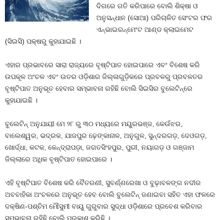
ଦିଗରେ ଗତି କରିପାରେ ବୋଲି ଶିକ୍ଷା ଓ
ଅନୁସନ୍ଧାନ (ସୋଆ) ପରିଚାଳିତ ସେଂଟର ଫର
ଏନ୍‌ଭାଇରନ୍‌ମେଂଟ ଆଣ୍ଡ କ୍ଲାଇମେଟ
(ସିଇସି) ପକ୍ଷରୁ କୁହାଯାଇଛି ।
ଏହାର ପ୍ରଭାବରେ ସାରା ରାଜ୍ୟରେ ବୃଷ୍ଟିପାତ ହୋଇପାରେ ଏବଂ ବିଶେଷ କରି
ଉପକୂଳ ଅଂଚଳ ଏବଂ ଉତର ଓଡ଼ିଶାର ଜିଲ୍ଳାଗୁଡ଼ିକରେ ପ୍ରବଳରୁ ପ୍ରବଳତର
ବୃଷ୍ଟିପାତ ଅନୁଭୂତ ହେବାର ସମ୍ଭାବନା ରହିଛି ବୋଲି ସିଇସିର ବୁଲେଟିନ୍‌ରେ
କୁହାଯାଇଛି ।
ବୁଲେଟିନ୍ ଅନୁଯାୟୀ ମେ ୨୮ ରୁ ୩୦ ମଧ୍ୟରେ ମୟୁରଭଞ୍ଜ, କେଉଁଝର,
ବାଲେଶ୍ୱର, ଭଦ୍ରକ, ଯାଜପୁର ଢ଼େଙ୍କାନାଳ, ଅନୁଗୁଳ, ସୁନ୍ଦରଗଡ଼, ଦେଓଗଡ଼,
ଖୋର୍ଦ୍ଧା, କଟକ, କେନ୍ଦ୍ରାପଡ଼ା, ଜଗତସିଂହପୁର, ପୁରୀ, ନୟାଗଡ଼ ଓ ଗଞ୍ଜାମ
ଜିଲ୍ଲାରେ ଅଧିକ ବୃଷ୍ଟିପାତ ହୋଇପାରେ ।
ଏହି ବୃଷ୍ଟିପାତ ବିଶେଷ କରି ବୈତରଣୀ, ସୁବର୍ଣ୍ଣରେଖା ଓ ବୁଢ଼ାବଳଙ୍ଗ ନଦୀର
ଅବବାହିକା ଅଂଚଳରେ ଅନୁଭୂତ ହେବ ବୋଲି ବୁଲେଟିନ୍ ଜଣାଇବା ସହିତ ଏହା ଫଳରେ
ଦକ୍ଷିଣ-ପଶ୍ଚିମ ମୌସୁମୀ ବାୟୁ ଗୁରୁବାର ସୁଦ୍ଧା ଓଡ଼ିଶାରେ ପ୍ରବେଶ କରିବାର
ସମ୍ଭାବନା ରହିଛି ବୋଲି ପ୍ରକାଶ କରିଛି ।