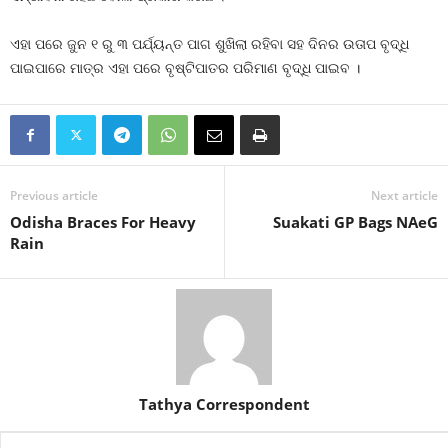
ଏହା ପରେ ଜୁନ ୧ ରୁ ୩ ପର୍ଯ୍ୟନ୍ତ ପାଗ ଶୁଖିଲା ରହିବା ସହ ଦିନର ଉତାପ ବୃଦ୍ଧି
ପାଇପାରେ ମାତ୍ର ଏହା ପରେ ବୃଷ୍ଟିପାତର ପରିମାଣ ବୃଦ୍ଧି ପାଇବ ।
Previous article
Next article
Odisha Braces For Heavy
Suakati GP Bags NAeG
Rain
Tathya Correspondent