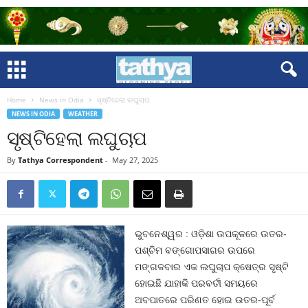
Home
News in Odia
ସୃଷ୍ଟିହେଲା ଲଘୁଚାପ
NEWS IN ODIA
WEATHER
ସୃଷ୍ଟିହେଲା ଲଘୁଚାପ
By
Tathya Correspondent
-
May 27, 2025
ଭୁବନେଶ୍ୱର : ଓଡ଼ିଶା ଉପକୂଳରେ ଉତର-
ପଶ୍ଚିମ ବଙ୍ଗୋପସାଗର ଉପରେ
ମଙ୍ଗଳବାର ଏକ ଲଘୁଚାପ କ୍ଷେତ୍ର ସୃଷ୍ଟି
ହୋଇଛି ଯାହାକି ପରବର୍ତୀ ସମୟରେ
ଅବପାତରେ ପରିଣତ ହୋଇ ଉତର-ପୂର୍ବ