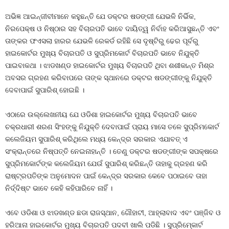
ଅଭିଜ୍ଞ ଆଇନ୍‍ଜୀବୀମାନେ କହୁଛନ୍ତି ଯେ ଡକ୍ଟର ଷଡଙ୍ଗୀ ଯେଭଳି ନିର୍ଭିକ,
ନିରପେକ୍ଷ ଓ ନିଷ୍ଠାର ସହ ବିଚାରପତି ଭାବେ ଦାୟିତ୍ୱ ନିର୍ବାହ କରିଆସୁଛନ୍ତି ଏବଂ
ତାଙ୍କର ଫଏସଲା ହାରର ଯେଭଳି ରେକର୍ଡ ରହିଛି ସେ ଦୃଷ୍ଟିରୁ ଢେର ପୂର୍ବରୁ
ହାଇକୋର୍ଟର ମୁଖ୍ୟ ବିଚାରପତି ଓ ସୁପ୍ରିମକୋର୍ଟ ବିଚାରପତି ଭାବେ ନିଯୁକ୍ତି
ପାଇବାକଥା । ଝାଡଖଣ୍ଡ ହାଇକୋର୍ଟର ମୁଖ୍ୟ ବିଚାରପତି ଥିବା ଶଶୀକାନ୍ତ ମିଶ୍ର
ଅବସର ଗ୍ରହଣ କରିବାପରେ ତାଙ୍କ ସ୍ଥାନରେ ଡକ୍ଟର ଷଡଙ୍ଗୀଙ୍କୁ ନିଯୁକ୍ତି
ଦେବାପାଇଁ ସୁପାରିଶ୍‍ ହୋଇଛି ।
ଏଠାରେ ଉଲ୍ଲେଖନୀୟ ଯେ ଓଡିଶା ହାଇକୋର୍ଟର ମୁଖ୍ୟ ବିଚାରପତି ଭାବେ
ଚକ୍ରଧାରୀ ଶରଣ ସିଂହଙ୍କୁ ନିଯୁକ୍ତି ଦେବାପାଇଁ ପ୍ରାୟ ମାସେ ତଳେ ସୁପ୍ରିମକୋର୍ଟ
କଲେଜିୟମ ସୁପାରିଶ୍‍ କରିଥିଲେ ମଧ୍ୟ କେନ୍ଦ୍ର ସରକାର ଏଯାବତ୍‍ ଏ
ସଂକ୍ରାନ୍ତରେ ନିଷ୍ପତ୍ତି ନେଇନାହାନ୍ତି । ତେଣୁ ଡକ୍ଟର ଷଡଙ୍ଗୀଙ୍କ ସପକ୍ଷରେ
ସୁପ୍ରିମକୋର୍ଟଙ୍କ କଲେଜିୟମ ଯେଉଁ ସୁପାରିଶ୍‍ କରିଛନ୍ତି ତାହାକୁ ଗ୍ରହଣ କରି
ରାଷ୍ଟ୍ରପତିଙ୍କ ଅନୁମୋଦନ ପାଇଁ କେନ୍ଦ୍ର ସରକାର କେବେ ପଠାଇବେ ତାହା
ନିର୍ଦ୍ଦିଷ୍ଟ ଭାବେ କେହି କହିପାରିବେ ନାହିଁ ।
ଏବେ ଓଡିଶା ଓ ଝାଡଖଣ୍ଡ ଛଡା ରାଜସ୍ଥାନ, ଗୌହାଟୀ, ଆହ୍ଲାବାଦ ଏବଂ ପଞ୍ଜିବ ଓ
ହରିଆନା ହାଇକୋର୍ଟର ମୁଖ୍ୟ ବିଚାରପତି ପଦବୀ ଖାଲି ପଡିଛି । ସୁପ୍ରିମ୍‍କୋର୍ଟ