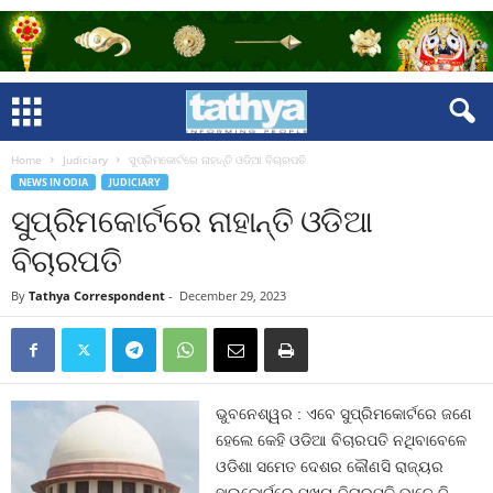
Home
Judiciary
ସୁପ୍ରିମକୋର୍ଟରେ ନାହାନ୍ତି ଓଡିଆ ବିଚାରପତି
NEWS IN ODIA
JUDICIARY
ସୁପ୍ରିମକୋର୍ଟରେ ନାହାନ୍ତି ଓଡିଆ
ବିଚାରପତି
By
Tathya Correspondent
-
December 29, 2023
ଭୁବନେଶ୍ୱର : ଏବେ ସୁପ୍ରିମକୋର୍ଟରେ ଜଣେ
ହେଲେ କେହି ଓଡିଆ ବିଚାରପତି ନଥିବାବେଳେ
ଓଡିଶା ସମେତ ଦେଶର କୌଣସି ରାଜ୍ୟର