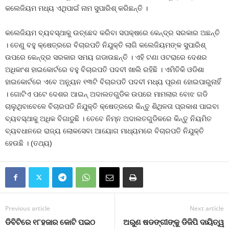
କଲେଜିୟମ ମଧ୍ୟ ଏଥିପାଇଁ ନାମ ସୁପାରିଶ୍‍ କରିଛନ୍ତି ।
କଲେଜିୟମ ବ୍ୟବସ୍ଥାକୁ ଉଚ୍ଛେଦ କରିବା ସପକ୍ଷରେ କେନ୍ଦ୍ର ସରକାର ଅଛନ୍ତି
। ତେଣୁ ବହୁ କ୍ଷେତ୍ରରେ ବିଚାରପତି ନିଯୁକ୍ତି ଲାଗି କଲେଜିୟମଙ୍କ ସୁପାରିଶ୍‍
ଉପରେ କେନ୍ଦ୍ର ସରକାର ସମୟ ଗଡାଉଛନ୍ତି । ଏହି ଟଣା ଓଟରାରେ ଦେଶର
ଅଧିକାଂଶ ହାଇକୋର୍ଟରେ ବହୁ ବିଚାରପତି ପଦବୀ ଖାଲି ରହିଛି । ଏମିତିକି ଓଡିଶା
ହାଇକୋର୍ଟରେ ଏବେ ଅନ୍ୟୁନ ୧୩ଟି ବିଚାରପତି ପଦବୀ ମଧ୍ୟ ପୂରଣ ହୋଇପାରୁନାହିଁ
। ଗୋଟିଏ ପଟେ ଦେଶର ଆଇନ୍‍ ଅଦାଲତଗୁଡିକ ଉପରେ ମାମଲାର ବୋଝ ଗଡି
ଚାଲୁଥିବାବେଳେ ବିଚାରପତି ନିଯୁକ୍ତି କ୍ଷେତ୍ରରେ କିନ୍ତୁ ଶିଥିଳତା ପ୍ରକାଶ ପାଇବା
ବ୍ୟବସ୍ଥାକୁ ଅଧିକ ବିଗାଡୁଛି । ତେବେ ନିମ୍ନ ଅଦାଲତଗୁଡିକରେ କିନ୍ତୁ ନିୟମିତ
ବ୍ୟବଧାନରେ ରାଜ୍ୟ ଲୋକସେବା ଆୟୋଗ ମାଧ୍ୟମରେ ବିଚାରପତି ନିଯୁକ୍ତି
ହେଉଛି । (ତଥ୍ୟ)
Previous article
Next article
ଡିବିଟିରେ ୧୮ହଜାର କୋଟି ପଇଠ
ଅରୁଣ ଷଡଙ୍ଗୀଙ୍କୁ ଡିଜିପି ଦାୟିତ୍ୱ