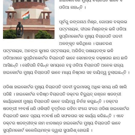
ହାଇକୋର୍ଟରେ ମୁଖ୍ୟ ବିଚାରପତି ଭାବେ ବି
ଓଡିଆ ନାହାନ୍ତି ।
ପୂର୍ବରୁ ରଙ୍ଗନାଥ ମିଶ୍ର, ଗୋପାଳ ବଲ୍ଲଭ
ପଟ୍ଟନାୟକ, ଦୀପକ ମିଶ୍ରଙ୍କ ଭଳି ଓଡିଆ
ସୁପ୍ରିମକୋର୍ଟର ମୁଖ୍ୟ ବିଚାରପତି ପଦବୀ
ଅଳଙ୍କୃତ କରିଥିଲେ । ରାଧାଚରଣ
ପଟ୍ଟନାୟକ, ଅନଙ୍ଗ କୁମାର ପଟ୍ଟନାୟକ, ଅରିଜିତ୍‍ ପଶାୟତଙ୍କ ଭଳି
ଓଡିଆମାନେ ସୁପ୍ରିମକୋର୍ଟର ବିଚାରପତି ଭାବେ ସେମାନଙ୍କ ଦକ୍ଷତାର ଛାପ ଛାଡି
ଆସିଛନ୍ତି । ସେହିପରି ବିଭିନ୍ନ ସମୟରେ ବହୁ ଓଡିଆ ବିଚାରପତି ଅନେକ ରାଜ୍ୟ
ହାଇକୋର୍ଟର ମୁଖ୍ୟ ବିଚାରପତି ଭାବେ ମଧ୍ୟ ନିଷ୍ଠାର ସହ ଦାୟିତ୍ୱ ତୁଲାଇଛନ୍ତି ।
ଓଡିଶା ହାଇକୋର୍ଟର ମୁଖ୍ୟ ବିଚାରପତି ପଦବୀ ଦୁଇମାସରୁ ଅଧିକ ସମୟ ଧରି ଖାଲି
ପଡିଛି । ହାଇକୋର୍ଟର ବରିଷ୍ଠ ବିଚାରପତି ଡକ୍ଟର ବିଦ୍ୟୁତ୍‍ ରଞ୍ଜନ ଷଡଙ୍ଗୀ
କାର୍ଯ୍ୟକାରୀ ମୁଖ୍ୟ ବିଚାରପତି ଭାବେ ଦାୟିତ୍ୱ ନିର୍ବାହ କରୁଛନ୍ତି । ଡକ୍ଟର
ଷଡଙ୍ଗୀ ୨୭ବର୍ଷ ଧରି ଓକିଲାତି ବୃତ୍ତିରେ ରହିବା ସଂଗେ ସଂଗେ ଓଡିଶା ହାଇକୋର୍ଟର
ବିଚାରପତି ଭାବେ ପ୍ରାୟ ୧୦ବର୍ଷ ଧରି ସଫଳତାର ସହ କାର୍ଯ୍ୟ କରିଛନ୍ତି । ଏବେ
ଡକ୍ଟର ଷଡଙ୍ଗୀଙ୍କ ନାମ ଝାଡଖଣ୍ଡ ହାଇକୋର୍ଟର ମୁଖ୍ୟ ବିଚାରପତି ଭାବେ
ସୁପ୍ରିମକୋର୍ଟ କଲେଜିୟମଙ୍କ ଦ୍ୱାରା ସୁପାରିଶ୍‍ ହୋଇଛି ।