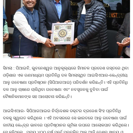
ସିମଲା : ପିଆଇବି, ଭୁବନେଶ୍ୱର ଆନୁକୂଲ୍ୟରେ ହିମାଚଳ ପ୍ରଦେଶ ଗସ୍ତରେ ଥିବା
ଓଡ଼ିଶାର ଏକ ଗଣମାଧ୍ୟମ ପ୍ରତିନିଧି ଦଳ ସିମଲାସ୍ଥିତ ଆଇସିଏଆର-କେନ୍ଦ୍ରୀୟ
ଆଳୁ ଗବେଷଣା ପ୍ରତିଷ୍ଠାନ (ସିପିଆରଆଇ) ପରିଦର୍ଶନ କରିଛନ୍ତି। ଏହି ପ୍ରତିନିଧି
ଦଳ ଆଳୁ ଚାଷରେ ଚାଲିଥିବା ଗବେଷଣା ଏବଂ ନବସୃଜନକୁ ବୁଝିବା ପାଇଁ
ବୈଜ୍ଞାନିକମାନଙ୍କ ସହ ଆଲୋଚନା କରିଛନ୍ତି।
ଆଇସିଏଆର- ସିପିଆରଆଇର ନିର୍ଦ୍ଦେଶକ ଡକ୍ଟର ବ୍ରଜେଶ ସିଂହ ପ୍ରତିନିଧି
ଦଳକୁ ସ୍ୱାଗତ କରିଥିଲେ । ଏହି ଅବସରରେ ସେ ଭାରତରେ ଆଳୁ ଗବେଷଣା ପାଇଁ
ଜାତୀୟ କେନ୍ଦ୍ର ଭାବରେ ପ୍ରତିଷ୍ଠାନର ଭୂମିକା ଉପରେ ଆଲୋକପାତ କରିଥିଲେ।
ସେ କହିଥିଲେ, ପ୍ରାୟ ୪୦୦ ବର୍ଷ ପୂର୍ବେ ପ୍ରଚଳିତ ଆଳୁ ଆଜି ଦେଶର ଖାଦ୍ୟ ଓ