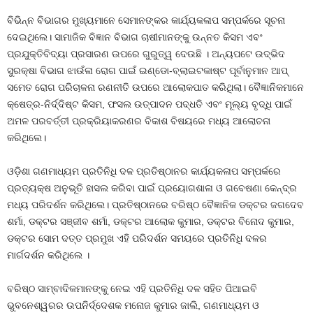
ବିଭିନ୍ନ ବିଭାଗର ମୁଖ୍ୟମାନେ ସେମାନଙ୍କର କାର୍ଯ୍ୟକଳାପ ସମ୍ପର୍କରେ ସୂଚନା
ଦେଇଥିଲେ। ସାମାଜିକ ବିଜ୍ଞାନ ବିଭାଗ ଚାଷୀମାନଙ୍କୁ ଉନ୍ନତ କିସମ ଏବଂ
ପ୍ରଯୁକ୍ତିବିଦ୍ୟା ପ୍ରସାରଣ ଉପରେ ଗୁରୁତ୍ୱ ଦେଉଛି । ଅନ୍ୟପଟେ ଉଦ୍ଭିଦ
ସୁରକ୍ଷା ବିଭାଗ ଝାଉଁଳା ରୋଗ ପାଇଁ ଇଣ୍ଡୋ-ବ୍ଲାଇଟକାଷ୍ଟ ପୂର୍ବାନୁମାନ ଆପ୍
ସମେତ ରୋଗ ପରିଚାଳନା ରଣନୀତି ଉପରେ ଆଲୋକପାତ କରିଥିଲା। ବୈଜ୍ଞାନିକମାନେ
କ୍ଷେତ୍ର-ନିର୍ଦ୍ଦିଷ୍ଟ କିସମ, ଫସଲ ଉତ୍ପାଦନ ପଦ୍ଧତି ଏବଂ ମୂଲ୍ୟ ବୃଦ୍ଧି ପାଇଁ
ଅମଳ ପରବର୍ତ୍ତୀ ପ୍ରକ୍ରିୟାକରଣର ବିକାଶ ବିଷୟରେ ମଧ୍ୟ ଆଲୋଚନା
କରିଥିଲେ।
ଓଡ଼ିଶା ଗଣମାଧ୍ୟମ ପ୍ରତିନିଧି ଦଳ ପ୍ରତିଷ୍ଠାନର କାର୍ଯ୍ୟକଳାପ ସମ୍ପର୍କରେ
ପ୍ରତ୍ୟକ୍ଷ ଅନୁଭୂତି ହାସଲ କରିବା ପାଇଁ ପ୍ରୟୋଗଶାଳା ଓ ଗବେଷଣା କେନ୍ଦ୍ର
ମଧ୍ୟ ପରିଦର୍ଶନ କରିଥିଲେ। ପ୍ରତିଷ୍ଠାନରେ ବରିଷ୍ଠ ବୈଜ୍ଞାନିକ ଡକ୍ଟର ଜଗଦେବ
ଶର୍ମା, ଡକ୍ଟର ସଞ୍ଜୀବ ଶର୍ମା, ଡକ୍ଟର ଆଲୋକ କୁମାର, ଡକ୍ଟର ବିନୋଦ କୁମାର,
ଡକ୍ଟର ସୋମ ଦତ୍ତ ପ୍ରମୁଖ ଏହି ପରିଦର୍ଶନ ସମୟରେ ପ୍ରତିନିଧି ଦଳର
ମାର୍ଗଦର୍ଶନ କରିଥିଲେ ।
ବରିଷ୍ଠ ସାମ୍ବାଦିକମାନଙ୍କୁ ନେଇ ଏହି ପ୍ରତିନିଧି ଦଳ ସହିତ ପିଆଇବି
ଭୁବନେଶ୍ୱରର ଉପନିର୍ଦ୍ଦେଶକ ମନୋଜ କୁମାର ଜାଲି, ଗଣମାଧ୍ୟମ ଓ