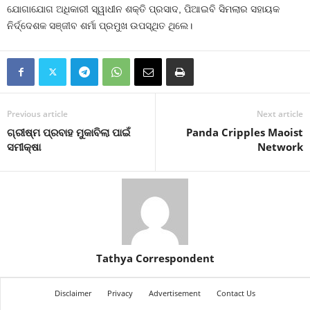
ଯୋଗାଯୋଗ ଅଧିକାରୀ ସ୍ୱାଧୀନ ଶକ୍ତି ପ୍ରସାଦ, ପିଆଇବି ସିମଲାର ସହାୟକ
ନିର୍ଦ୍ଦେଶକ ସଞ୍ଜୀବ ଶର୍ମା ପ୍ରମୁଖ ଉପସ୍ଥିତ ଥିଲେ।
Previous article
Next article
ଗ୍ରୀଷ୍ମ ପ୍ରବାହ ମୁକାବିଲା ପାଇଁ
Panda Cripples Maoist
ସମୀକ୍ଷା
Network
Tathya Correspondent
Disclaimer
Privacy
Advertisement
Contact Us