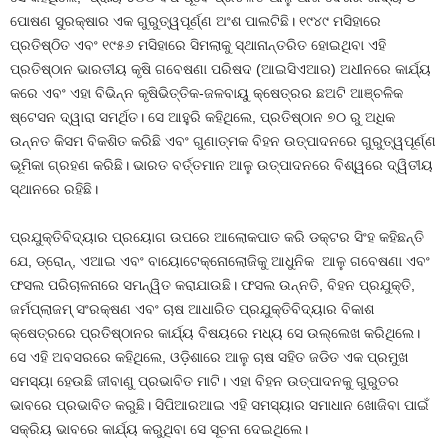
ପୋଷଣ ସୁରକ୍ଷାର ଏକ ଗୁରୁତ୍ୱପୂର୍ଣ୍ଣ ଅଂଶ ପାଲଟିଛି। ୧୯୪୯ ମସିହାରେ
ପ୍ରତିଷ୍ଠିତ ଏବଂ ୧୯୫୬ ମସିହାରେ ସିମଲାକୁ ସ୍ଥାନାନ୍ତରିତ ହୋଇଥିବା ଏହି
ପ୍ରତିଷ୍ଠାନ ଭାରତୀୟ କୃଷି ଗବେଷଣା ପରିଷଦ (ଆଇସିଏଆର) ଅଧୀନରେ କାର୍ଯ୍ୟ
କରେ ଏବଂ ଏହା ବିଭିନ୍ନ କୃଷିଭିତ୍ତିକ-ଜଳବାୟୁ କ୍ଷେତ୍ରର ଛଅଟି ଆଞ୍ଚଳିକ
ଷ୍ଟେସନ ଦ୍ୱାରା ସମର୍ଥିତ। ସେ ଆହୁରି କହିଥିଲେ, ପ୍ରତିଷ୍ଠାନ ୭୦ ରୁ ଅଧିକ
ଉନ୍ନତ କିସମ ବିକଶିତ କରିଛି ଏବଂ ଗୁଣାତ୍ମକ ବିହନ ଉତ୍ପାଦନରେ ଗୁରୁତ୍ୱପୂର୍ଣ୍ଣ
ଭୂମିକା ଗ୍ରହଣ କରିଛି। ଭାରତ ବର୍ତ୍ତମାନ ଆଳୁ ଉତ୍ପାଦନରେ ବିଶ୍ୱରେ ଦ୍ୱିତୀୟ
ସ୍ଥାନରେ ରହିଛି।
ପ୍ରଯୁକ୍ତିବିଦ୍ୟାର ପ୍ରୟୋଗ ଉପରେ ଆଲୋକପାତ କରି ଡକ୍ଟର ସିଂହ କହିଛନ୍ତି
ଯେ, ଡ୍ରୋନ୍, ଏଆଇ ଏବଂ ବାୟୋଟେକ୍ନୋଲୋଜିକୁ ଆଧୁନିକ ଆଳୁ ଗବେଷଣା ଏବଂ
ଫସଲ ପରିଚାଳନାରେ ସମନ୍ୱିତ କରାଯାଉଛି। ଫସଲ ଉନ୍ନତି, ବିହନ ପ୍ରଯୁକ୍ତି,
ଜର୍ମପ୍ଲାଜମ୍ ସଂରକ୍ଷଣ ଏବଂ ଚାଷ ଆଧାରିତ ପ୍ରଯୁକ୍ତିବିଦ୍ୟାର ବିକାଶ
କ୍ଷେତ୍ରରେ ପ୍ରତିଷ୍ଠାନର କାର୍ଯ୍ୟ ବିଷୟରେ ମଧ୍ୟ ସେ ଉଲ୍ଲେଖ କରିଥିଲେ।
ସେ ଏହି ଅବସରରେ କହିଥିଲେ, ଓଡ଼ିଶାରେ ଆଳୁ ଚାଷ ସହିତ ଜଡିତ ଏକ ପ୍ରମୁଖ
ସମସ୍ୟା ହେଉଛି ଜୀବାଣୁ ପ୍ରଭାବିତ ମାଟି। ଏହା ବିହନ ଉତ୍ପାଦନକୁ ଗୁରୁତର
ଭାବରେ ପ୍ରଭାବିତ କରୁଛି। ସିପିଆରଆଇ ଏହି ସମସ୍ୟାର ସମାଧାନ ଖୋଜିବା ପାଇଁ
ସକ୍ରିୟ ଭାବରେ କାର୍ଯ୍ୟ କରୁଥିବା ସେ ସୂଚନା ଦେଇଥିଲେ।