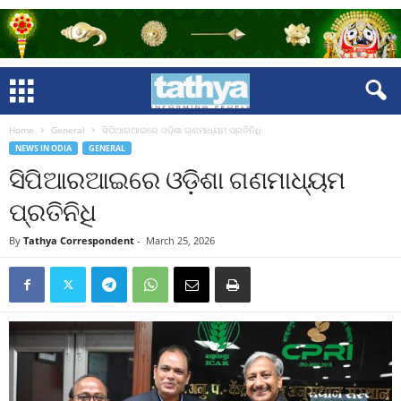
Home
General
ସିପିଆରଆଇରେ ଓଡ଼ିଶା ଗଣମାଧ୍ୟମ ପ୍ରତିନିଧି
NEWS IN ODIA
GENERAL
ସିପିଆରଆଇରେ ଓଡ଼ିଶା ଗଣମାଧ୍ୟମ
ପ୍ରତିନିଧି
By
Tathya Correspondent
-
March 25, 2026