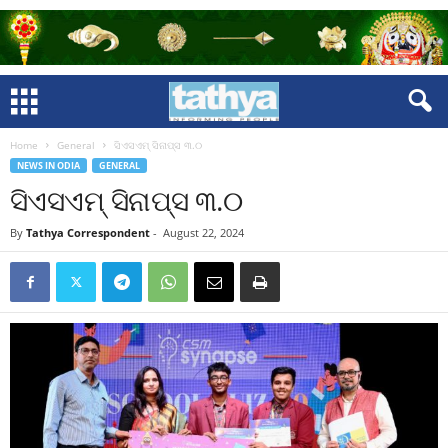
Home
General
ସିଏସଏମ୍ ସିନାପ୍ସ ୩.୦
NEWS IN ODIA
GENERAL
ସିଏସଏମ୍ ସିନାପ୍ସ ୩.୦
By
Tathya Correspondent
-
August 22, 2024