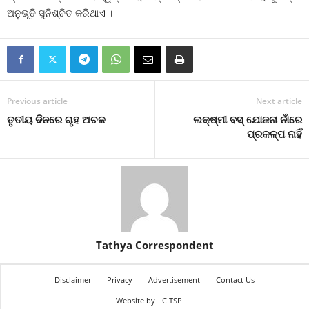
ଅନୁଭୂତି ସୁନିଶ୍ଚିତ କରିଥାଏ ।
Previous article
Next article
ତୃତୀୟ ଦିନରେ ଗୃହ ଅଚଳ
ଲକ୍ଷ୍ମୀ ବସ୍‍ ଯୋଜନା ନାଁରେ
ପ୍ରକଳ୍ପ ନାହିଁ
Tathya Correspondent
Disclaimer
Privacy
Advertisement
Contact Us
Website by
CITSPL