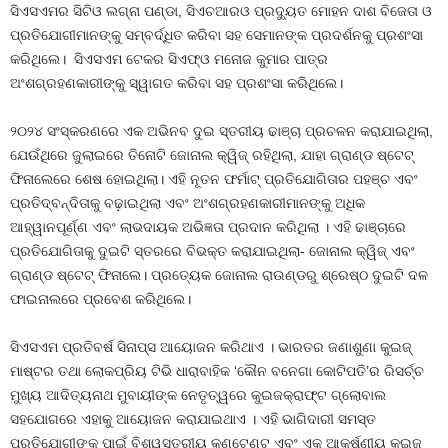
ସିଏସଏମର ସିଟିଓ ଲଗ୍ନା ପଣ୍ଡା, ସିଏଚଆରଓ ପ୍ରଦ୍ୟୁତ ମୋହନ ଦାଶ ବିଜେତା ଓ
ପ୍ରତିଯୋଗୀମାନଙ୍କୁ ସମ୍ବର୍ଦ୍ଧିତ କରିବା ସହ ସେମାନଙ୍କ ପ୍ରଦର୍ଶନକୁ ପ୍ରଶଂସା
କରିଥିଲେ। ସିଏସଏମ ଟେକର ସିଏଫ୍ଓ ମନୋଜ କୁମାର ପାତ୍ର
ଅଂଶଗ୍ରହଣକାରୀଙ୍କୁ ସ୍ୱାଗତ କରିବା ସହ ପ୍ରଶଂସା କରିଥିଲେ।
୨୦୨୪ ସଂସ୍କରଣରେ ଏକ ଅଭିନବ ଦୁଇ ସ୍ତରୀୟ ଢାଞ୍ଚା ପ୍ରଚଳନ କରାଯାଇଥିଲା,
ଯେଉଁଥିରେ ଜୁଲାଇରେ ତିନୋଟି ଜୋନାଲ କ୍ୱିଜ୍ ରହିଥିଲା, ଯାହା ଗ୍ରାଣ୍ଡ ଷ୍ଟେଟ୍
ଫିନାଲେରେ ଶେଷ ହୋଇଥିଲା। ଏହି ନୂତନ ଫର୍ମାଟ୍ ପ୍ରତିଯୋଗିତାର ପହଞ୍ଚ ଏବଂ
ପ୍ରତିଦ୍ବନ୍ଦିତାକୁ ବଢ଼ାଇଥିଲା ଏବଂ ଅଂଶଗ୍ରହଣକାରୀମାନଙ୍କୁ ଅଧିକ
ଆହ୍ୱାନପୂର୍ଣ୍ଣ ଏବଂ ଲାଭଦାୟକ ଅଭିଜ୍ଞତା ପ୍ରଦାନ କରିଥିଲା । ଏହି ଢାଞ୍ଚାରେ
ପ୍ରତିଯୋଗିତାକୁ ଦୁଇଟି ସ୍ତରରେ ବିଭକ୍ତ କରାଯାଇଥିଲା- ଜୋନାଲ କ୍ୱିଜ୍ ଏବଂ
ଗ୍ରାଣ୍ଡ ଷ୍ଟେଟ୍ ଫିନାଲେ। ପ୍ରତ୍ୟେକ ଜୋନାଲ ରାଉଣ୍ଡରୁ ଶ୍ରେଷ୍ଠ ଦୁଇଟି ଦଳ
ଫାଇନାଲରେ ପ୍ରବେଶ କରିଥିଲେ।
ସିଏସଏମ ପ୍ରତିବର୍ଷ ସିନାପ୍ସ ଆୟୋଜନ କରିଥାଏ । ଭାରତର ଜଣାଶୁଣା କୁଇଜ୍
ମାଷ୍ଟର ତଥା ଲୋକପ୍ରିୟ ଟିଭି ଧାରାବାହିକ ‘କୌନ ବନେଗା କୋଟିପତି’ର ରିସର୍ଚ୍ଚ
ମୁଖ୍ୟ ଆଦିତ୍ୟନାଥ ମୁବାୟୀଙ୍କ ନେତୃତ୍ୱରେ କୁଇଜକ୍ରାଫ୍ଟ ଗ୍ଲୋବାଲ
ସହଯୋଗରେ ଏହାକୁ ଆୟୋଜନ କରାଯାଇଥାଏ । ଏହି ଭାଗିଦାରୀ ସମସ୍ତ
ପ୍ରତିଯୋଗୀଙ୍କ ପାଇଁ ବିଶ୍ୱସ୍ତରୀୟ କଣ୍ଟେଣ୍ଟ ଏବଂ ଏକ ଆକର୍ଷଣୀୟ କୁଇଜ୍