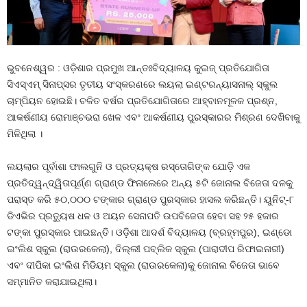
ଭୁବନେଶ୍ୱର : ଓଡ଼ିଶାର ପ୍ରମୁଖ ଆନ୍ତଃବିଦ୍ୟାଳୟ କୁଇଜ୍ ପ୍ରତିଯୋଗିତା
ସିଏସ୍ଏମ୍ ସିନାପ୍ସର ତୃତୀୟ ସଂସ୍କରଣରେ ଲୟଲା ଇଣ୍ଟରନ୍ୟାସନାଲ୍ ସ୍କୁଲ
ଚାମ୍ପିୟନ ହୋଇଛି। ଚଳିତ ବର୍ଷର ପ୍ରତିଯୋଗିତାରେ ଆହ୍ବାନମୂଳକ ପ୍ରଶ୍ନ,
ଆକର୍ଷଣୀୟ ରୋମାଞ୍ଚଭରା ଖେଳ ଏବଂ ଆକର୍ଷଣୀୟ ପୁରସ୍କାରର ମିଶ୍ରଣ ଦେଖିବାକୁ
ମିଳିଥିଲା ।
ଲୟଲାର ପୂର୍ବାଶା ଫାଲଗୁନି ଓ ପ୍ରତ୍ୟକ୍ଷ ରସ୍ତୋଗିଙ୍କ ଯୋଡ଼ି ଏକ
ପ୍ରତିଦ୍ୱନ୍ଦ୍ୱିତାପୂର୍ଣ୍ଣ ଗ୍ରାଣ୍ଡ ଫିନାଲେରେ ଅନ୍ୟ ୫ଟି ଜୋନାଲ ବିଜେତା ଦଳକୁ
ପରାସ୍ତ କରି ୫୦,୦୦୦ ଟଙ୍କାର ଗ୍ରାଣ୍ଡ ପୁରସ୍କାର ହାସଲ କରିଛନ୍ତି। ୟୁନିଟ୍-୮
ଡିଏଭିର ପ୍ରତ୍ୟୁଷ ଧଳ ଓ ଅୟନ ସେନାପତି ଉପବିଜେତା ହେବା ସହ ୨୫ ହଜାର
ଟଙ୍କା ପୁରସ୍କାର ପାଇଛନ୍ତି। ଓଡ଼ିଶା ଆଦର୍ଶ ବିଦ୍ୟାଳୟ (ବ୍ରହ୍ମପୁର), ଇଣ୍ଡୋ
ଇଂଲିଶ ସ୍କୁଲ (ରାଉରକେଲା), ଦିଲ୍ଲୀ ପବ୍ଲିକ ସ୍କୁଲ (ପାରାଦୀପ ରିଫାଇନାରୀ)
ଏବଂ ଦୀପିକା ଇଂଲିଶ ମିଡିୟମ ସ୍କୁଲ (ରାଉରକେଲା)କୁ ଜୋନାଲ ବିଜେତା ଭାବେ
ସମ୍ମାନିତ କରାଯାଇଥିଲା।