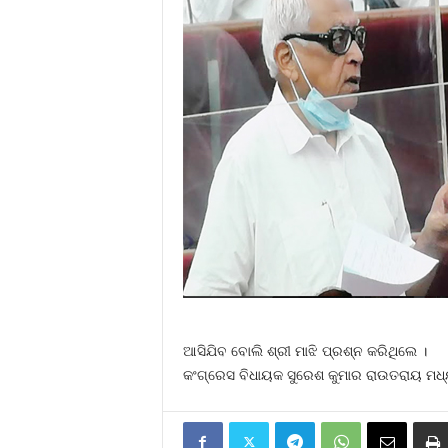
ଆସିଯିବ ବୋଲି ଶ୍ରୀ ମାଝି ପ୍ରଶ୍ନ କରିଥିଲେ ।
କଂଗ୍ରେସ ବିଧାୟକ ସୁରେଶ କୁମାର ରାଉତରାୟ ମଧ୍ୟ