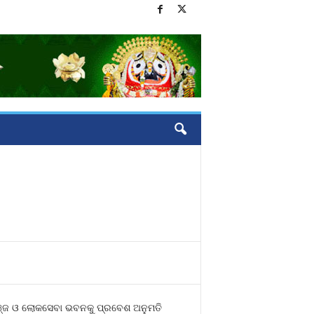
ଉଞ୍ଜ ଓ ଲୋକସେବା ଭବନକୁ ପ୍ରବେଶ ଅନୁମତି