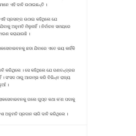
ାନେ ଏହି ଦାବି ଉଠାଇଛନ୍ତି ।
 ଏହି ପ୍ରସଙ୍ଗ ଉଠାଇ କହିଥିଲେ ଯେ
ାକୁ ଅନୁମତି ମିଳୁନାହିଁ । ନିର୍ବାଚନ ସମୟରେ
 ବାରଣ କରାଯାଉଛି ।
ଲୋକସେବାଭବନକୁ ଛଡା ଯିବାରେ ଏତେ ଭୟ କାହିଁକି
ାବି କରିଥିଲେ । ସେ କହିଥିଲେ ଯେ ଗଣତନ୍ତ୍ରର
 । ସଂସଦ ଠାରୁ ଆରମ୍ଭ କରି ବିଭିନ୍ନ ରାଜ୍ୟ
ୁଆଁ ।
େ ଲୋକସେବାଭବନକୁ ଗଲେ ଗୁପ୍ତ କଥା କ’ଣ ପଦାକୁ
ଅନୁମତି ପ୍ରଦାନ ଲାଗି ଦାବି କରିଥିଲେ ।