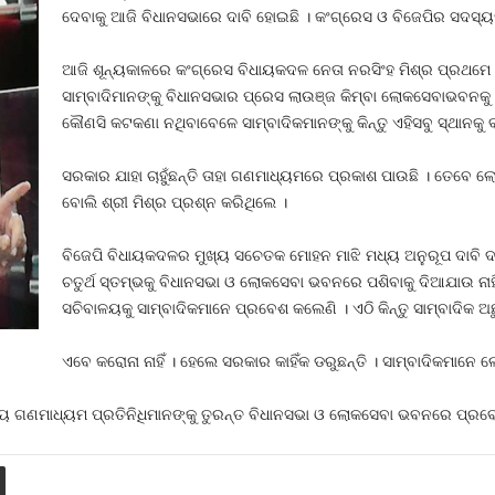
ଦେବାକୁ ଆଜି ବିଧାନସଭାରେ ଦାବି ହୋଇଛି । କଂଗ୍ରେସ ଓ ବିଜେପିର ସଦସ୍ୟମ
ଆଜି ଶୂନ୍ୟକାଳରେ କଂଗ୍ରେସ ବିଧାୟକଦଳ ନେତା ନରସିଂହ ମିଶ୍ର ପ୍ରଥମେ
ସାମ୍ବାଦିମାନଙ୍କୁ ବିଧାନସଭାର ପ୍ରେସ ଲାଉଞ୍ଜ କିମ୍ବା ଲୋକସେବାଭବନକୁ ଯିବ
କୌଣସି କଟକଣା ନଥିବାବେଳେ ସାମ୍ବାଦିକମାନଙ୍କୁ କିନ୍ତୁ ଏହିସବୁ ସ୍ଥାନକୁ
ସରକାର ଯାହା ଚାହୁଁଛନ୍ତି ତାହା ଗଣମାଧ୍ୟମରେ ପ୍ରକାଶ ପାଉଛି । ତେବେ 
ବୋଲି ଶ୍ରୀ ମିଶ୍ର ପ୍ରଶ୍ନ କରିଥିଲେ ।
ବିଜେପି ବିଧାୟକଦଳର ମୁଖ୍ୟ ସଚେତକ ମୋହନ ମାଝି ମଧ୍ୟ ଅନୁରୂପ ଦାବି ଦ
ଚତୁର୍ଥ ସ୍ତମ୍ଭକୁ ବିଧାନସଭା ଓ ଲୋକସେବା ଭବନରେ ପଶିବାକୁ ଦିଆଯାଉ ନାହିଁ
ସଚିବାଳୟକୁ ସାମ୍ବାଦିକମାନେ ପ୍ରବେଶ କଲେଣି । ଏଠି କିନ୍ତୁ ସାମ୍ବାଦିକ ଅଛ
ଏବେ କରୋନା ନାହିଁ । ହେଲେ ସରକାର କାହିଁକ ଡରୁଛନ୍ତି । ସାମ୍ବାଦିକମାନ
 ଗଣମାଧ୍ୟମ ପ୍ରତିନିଧିମାନଙ୍କୁ ତୁରନ୍ତ ବିଧାନସଭା ଓ ଲୋକସେବା ଭବନରେ ପ୍ରବେଶ 