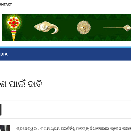
ONTACT
ODIA
ଶ ପାଇଁ ଦାବି
ଭୁବନେଶ୍ୱର : ଗଣମାଧ୍ୟମ ପ୍ରତିନିଧିମାନଙ୍କୁ ବିଧାନସଭାର ପ୍ରେସ ଲା