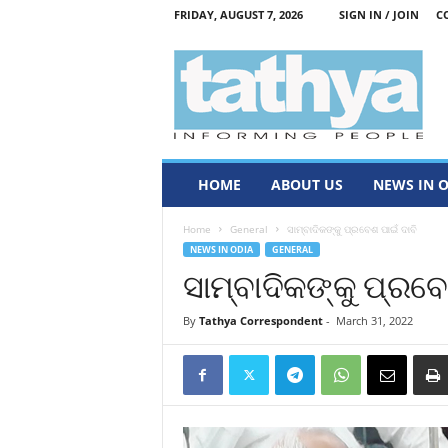
FRIDAY, AUGUST 7, 2026
SIGN IN / JOIN
C
T
a
t
h
y
a
HOME
ABOUT US
NEWS IN 
Home
General
ସାମ୍ବାଦିକଙ୍କୁ ପ୍ରବେଶ ପାଇଁ ଦାବି
NEWS IN ODIA
GENERAL
ସାମ୍ବାଦିକଙ୍କୁ ପ୍ରବେ
By
Tathya Correspondent
-
March 31, 2022