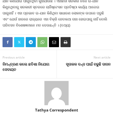
ଯାନ କିଣାଯାଇ ପାରୁନଥିବା କୁହାଯାଉଛି । ଏହାଛଡା ସରକାର ନିଜେ ଇ-ଯାନ
କିଣୁନଥିବାରୁ ସରକାରୀ ସ୍ତରରେ ଚାର୍ଜିଷ୍ଟେସନ ପ୍ରତିଷ୍ଠା କାର୍ଯ୍ୟ ଆଗେଇ
ପାରୁନାହିଁ । ଏହା ପ୍ରଭାବ ଇ-ଯାନ କିଣିଥିବା ସାଧାରଣ ଲୋକଙ୍କ ଉପରେ ପଡୁଛି
ଏବଂ ଯେଉଁ ହାରରେ ରାଜ୍ୟରେ ଏହା ବିକ୍ରି ହେବାକଥା ତାହା ହୋଇପାରୁ ନାହିଁ ବୋଲି
ପରିବହନ ବିଶେଷଜ୍ଞମାନେ ମତ ଦେଉଛନ୍ତି । (ତଥ୍ୟ)
Previous article
Next article
ନିମନ୍ତ୍ରଣ କଲେ ଛତିଶା ନିଯୋଗ
ସୂତାକଳ ବନ୍ଦ ପାଇଁ ବଢୁଛି ଦାଦନ
ସେବାୟତ
Tathya Correspondent