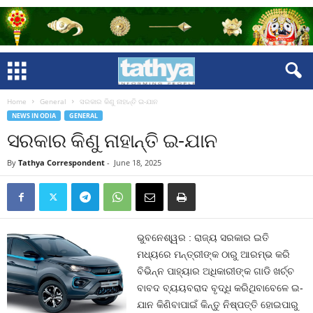
Home
General
ସରକାର କିଣୁ ନାହାନ୍ତି ଇ-ଯାନ
NEWS IN ODIA
GENERAL
ସରକାର କିଣୁ ନାହାନ୍ତି ଇ-ଯାନ
By
Tathya Correspondent
-
June 18, 2025
ଭୁବନେଶ୍ୱର : ରାଜ୍ୟ ସରକାର ଇତି
ମଧ୍ୟରେ ମନ୍ତ୍ରୀଙ୍କ ଠାରୁ ଆରମ୍ଭ କରି
ବିଭିନ୍ନ ପାହ୍ୟାର ଅଧିକାରୀଙ୍କ ଗାଡି ଖର୍ଚ୍ଚ
ବାବଦ ବ୍ୟୟବରାଦ ବୃଦ୍ଧି କରିଥିବାବେଳେ ଇ-
ଯାନ କିଣିବାପାଇଁ କିନ୍ତୁ ନିଷ୍ପତ୍ତି ହୋଇପାରୁ