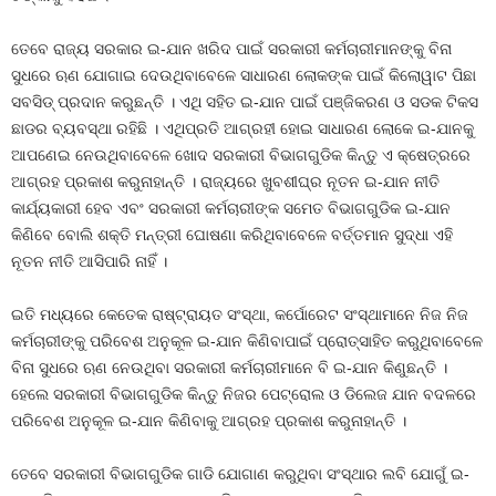
ତେବେ ରାଜ୍ୟ ସରକାର ଇ-ଯାନ ଖରିଦ ପାଇଁ ସରକାରୀ କର୍ମଚାରୀମାନଙ୍କୁ ବିନା
ସୁଧରେ ଋଣ ଯୋଗାଇ ଦେଉଥିବାବେଳେ ସାଧାରଣ ଲୋକଙ୍କ ପାଇଁ କିଲୋୱାଟ ପିଛା
ସବସିଡ୍‍ ପ୍ରଦାନ କରୁଛନ୍ତି । ଏଥି ସହିତ ଇ-ଯାନ ପାଇଁ ପଞ୍ଜିକରଣ ଓ ସଡକ ଟିକସ
ଛାଡର ବ୍ୟବସ୍ଥା ରହିଛି । ଏଥିପ୍ରତି ଆଗ୍ରହୀ ହୋଇ ସାଧାରଣ ଲୋକେ ଇ-ଯାନକୁ
ଆପଣେଇ ନେଉଥିବାବେଳେ ଖୋଦ ସରକାରୀ ବିଭାଗଗୁଡିକ କିନ୍ତୁ ଏ କ୍ଷେତ୍ରରେ
ଆଗ୍ରହ ପ୍ରକାଶ କରୁନାହାନ୍ତି । ରାଜ୍ୟରେ ଖୁବଶୀଘ୍ର ନୂତନ ଇ-ଯାନ ନୀତି
କାର୍ଯ୍ୟକାରୀ ହେବ ଏବଂ ସରକାରୀ କର୍ମଚାରୀଙ୍କ ସମେତ ବିଭାଗଗୁଡିକ ଇ-ଯାନ
କିଣିବେ ବୋଲି ଶକ୍ତି ମନ୍ତ୍ରୀ ଘୋଷଣା କରିଥିବାବେଳେ ବର୍ତ୍ତମାନ ସୁଦ୍ଧା ଏହି
ନୂତନ ନୀତି ଆସିପାରି ନାହିଁ ।
ଇତି ମଧ୍ୟରେ କେତେକ ରାଷ୍ଟ୍ରାୟତ ସଂସ୍ଥା, କର୍ପୋରେଟ ସଂସ୍ଥାମାନେ ନିଜ ନିଜ
କର୍ମଚାରୀଙ୍କୁ ପରିବେଶ ଅନୁକୂଳ ଇ-ଯାନ କିଣିବାପାଇଁ ପ୍ରୋତ୍ସାହିତ କରୁଥିବାବେଳେ
ବିନା ସୁଧରେ ଋଣ ନେଉଥିବା ସରକାରୀ କର୍ମଚାରୀମାନେ ବି ଇ-ଯାନ କିଣୁଛନ୍ତି ।
ହେଲେ ସରକାରୀ ବିଭାଗଗୁଡିକ କିନ୍ତୁ ନିଜର ପେଟ୍ରୋଲ ଓ ଡିଲେଜ ଯାନ ବଦଳରେ
ପରିବେଶ ଅନୁକୂଳ ଇ-ଯାନ କିଣିବାକୁ ଆଗ୍ରହ ପ୍ରକାଶ କରୁନାହାନ୍ତି ।
ତେବେ ସରକାରୀ ବିଭାଗଗୁଡିକ ଗାଡି ଯୋଗାଣ କରୁଥିବା ସଂସ୍ଥାର ଲବି ଯୋଗୁଁ ଇ-