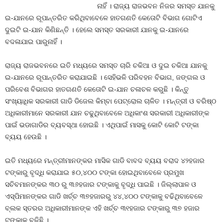
ନାହିଁ । ରାଜ୍ୟ ରାଜଭବନ ନିଜର ସମସ୍ତ ଯାନକୁ
ଇ-ଯାନରେ ରୂପାନ୍ତରିତ କରିଥିବାବେଳେ ହାତଗଣତି କେତୋଟି ବିଭାଗ ଗୋଟିଏ
ଦୁଇଟି ଇ-ଯାନ କିଣିଛନ୍ତି । ହେଲେ ସମସ୍ତ ସରକାରୀ ଯାନକୁ ଇ-ଯାନରେ
ବଦଳାଯାଇ ପାରୁନାହିଁ ।
ରାଜ୍ୟ ରାଜଭବନରେ ଇତି ମଧ୍ୟରେ ସମସ୍ତ ଚାରି ଚକିଆ ଓ ଦୁଇ ଚକିଆ ଯାନକୁ
ଇ-ଯାନରେ ରୂପାନ୍ତରିତ କରାଯାଇଛି । ସେହିଭଳି ପରିବହନ ବିଭାଗ, ଜଙ୍ଗଲ ଓ
ପରିବେଶ ବିଭାଗର ହାତଗଣତି କେତୋଟି ଇ-ଯାନ ଚଳାଚଳ କରୁଛି । କିନ୍ତୁ
ସଂଖ୍ୟାଧିକ ସରକାରୀ ଗାଡି ଡିଜେଲ କିମ୍ବା ପେଟ୍ରୋଲ ଚାଳିତ । ମନ୍ତ୍ରୀ ଓ ବରିଷ୍ଠ
ଅଧିକାରୀମାନେ ସରକାରୀ ଯାନ ଚଢୁଥିବାବେଳେ ଅଧିକାଂଶ ସରକାରୀ ଅଧିକାରୀଙ୍କ
ପାଇଁ ଭଡାଗାଡିର ବ୍ୟବସ୍ଥା ହୋଇଛି । ଏଥିପାଇଁ ମାସକୁ କୋଟି କୋଟି ଟଙ୍କା
ବ୍ୟୟ ହେଉଛି ।
ଇତି ମଧ୍ୟରେ ମନ୍ତ୍ରୀମାନଙ୍କର ମାସିକ ଗାଡି ବାବଦ ବ୍ୟୟ ବରାଦ ୪୨ହଜାର
ଟଙ୍କାରୁ ବୃଦ୍ଧି କରାଯାଇ ୫୦,୪୦୦ ଟଙ୍କା ହୋଇଥିବାବେଳେ ପ୍ରମୁଖ
ସଚିବମାନଙ୍କର ୩୦ ରୁ ୩୬ହଜାର ଟଙ୍କାକୁ ବୃଦ୍ଧି ପାଇଛି । ଜିଲ୍ଲାପାଳ ଓ
ଏସ୍‍ପିମାନଙ୍କର ଗାଡି ଖର୍ଚ୍ଚ ୩୭ହଜାରରୁ ୪୪,୪୦୦ ଟଙ୍କାକୁ ବଢିଥିବାବେଳେ
ବ୍ଲକ ସ୍ତରର ଅଧିକାରୀମାନଙ୍କ ଏହି ଖର୍ଚ୍ଚ ୩୧ହଜାର ଟଙ୍କାରୁ ୩୭ ହଜାର
ଟଙ୍କାକୁ ବଢିଛି ।