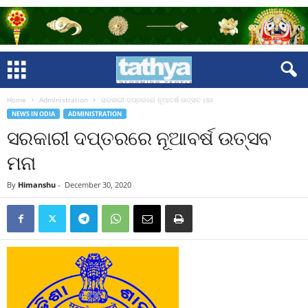
Home
Administration
ସରକାରୀ ଦପ୍ତରରେ ନୂଆବର୍ଷ ଉତ୍ସବ ମନା
NEWS IN ODIA
ADMINISTRATION
ସରକାରୀ ଦପ୍ତରରେ ନୂଆବର୍ଷ ଉତ୍ସବ
ମନା
By
Himanshu
-
December 30, 2020