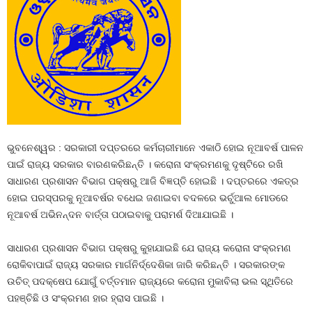
ଭୁବନେଶ୍ୱର : ସରକାରୀ ଦପ୍ତରରେ କର୍ମଚାରୀମାନେ ଏକାଠି ହୋଇ ନୂଆବର୍ଷ ପାଳନ
ପାଇଁ ରାଜ୍ୟ ସରକାର ବାରଣକରିଛନ୍ତି । କରୋନା ସଂକ୍ରମଣକୁ ଦୃଷ୍ଟିରେ ରଖି
ସାଧାରଣ ପ୍ରଶାସନ ବିଭାଗ ପକ୍ଷରୁ ଆଜି ବିଜ୍ଞପ୍ତି ହୋଇଛି । ଦପ୍ତରରେ ଏକତ୍ର
ହୋଇ ପରସ୍ପରକୁ ନୂଆବର୍ଷର ବଧେଇ ଜଣାଇବା ବଦଳରେ ଭର୍ଚୁଆଲ ମୋଡରେ
ନୂଆବର୍ଷ ଅଭିନନ୍ଦନ ବାର୍ତ୍ତା ପଠାଇବାକୁ ପରାମର୍ଶ ଦିଆଯାଇଛି ।
ସାଧାରଣ ପ୍ରଶାସନ ବିଭାଗ ପକ୍ଷରୁ କୁହାଯାଇଛି ଯେ ରାଜ୍ୟ କରୋନା ସଂକ୍ରମଣ
ରୋକିବାପାଇଁ ରାଜ୍ୟ ସରକାର ମାର୍ଗନିର୍ଦ୍ଦେଶିକା ଜାରି କରିଛନ୍ତି । ସରକାରଙ୍କ
ଉଚିତ୍‍ ପଦକ୍ଷେପ ଯୋଗୁଁ ବର୍ତ୍ତମାନ ରାଜ୍ୟରେ କରୋନା ମୁକାବିଲା ଭଲ ସ୍ଥିତିରେ
ପହଞ୍ଚିଛି ଓ ସଂକ୍ରମଣ ହାର ହ୍ରାସ ପାଇଛି ।