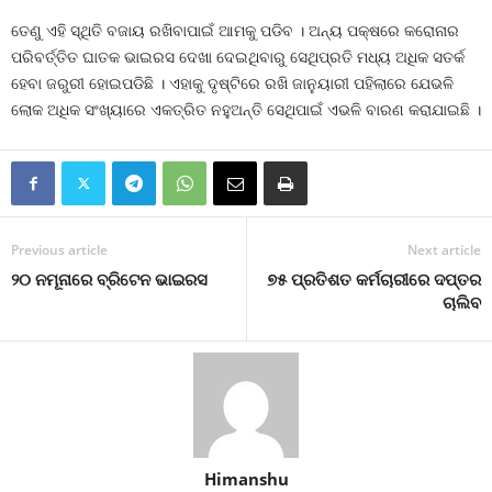
ତେଣୁ ଏହି ସ୍ଥିତି ବଜାୟ ରଖିବାପାଇଁ ଆମକୁ ପଡିବ । ଅନ୍ୟ ପକ୍ଷରେ କରୋନାର
ପରିବର୍ତ୍ତିତ ଘାତକ ଭାଇରସ ଦେଖା ଦେଇଥିବାରୁ ସେଥିପ୍ରତି ମଧ୍ୟ ଅଧିକ ସତର୍କ
ହେବା ଜରୁରୀ ହୋଇପଡିଛି । ଏହାକୁ ଦୃଷ୍ଟିରେ ରଖି ଜାନୁୟାରୀ ପହିଲାରେ ଯେଭଳି
ଲୋକ ଅଧିକ ସଂଖ୍ୟାରେ ଏକତ୍ରିତ ନହୁଅନ୍ତି ସେଥିପାଇଁ ଏଭଳି ବାରଣ କରାଯାଇଛି ।
Previous article
Next article
୨୦ ନମୂନାରେ ବ୍ରିଟେନ ଭାଇରସ
୭୫ ପ୍ରତିଶତ କର୍ମଚାରୀରେ ଦପ୍ତର
ଚାଲିବ
Himanshu