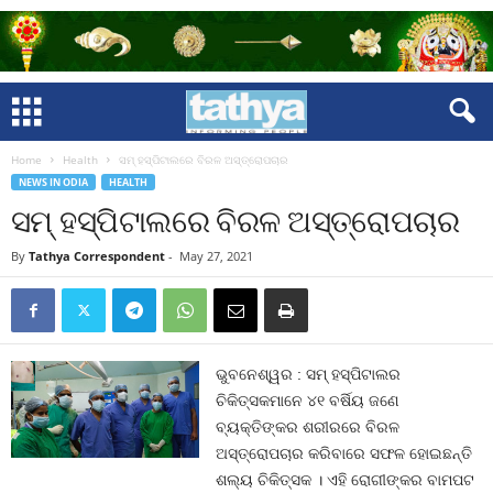
Home
Health
ସମ୍ ହସ୍ପିଟାଲରେ ବିରଳ ଅସ୍ତ୍ରୋପଚାର
NEWS IN ODIA
HEALTH
ସମ୍ ହସ୍ପିଟାଲରେ ବିରଳ ଅସ୍ତ୍ରୋପଚାର
By
Tathya Correspondent
-
May 27, 2021
ଭୁବନେଶ୍ୱର : ସମ୍ ହସ୍ପିଟାଲର
ଚିକିତ୍ସକମାନେ ୪୧ ବର୍ଷିୟ ଜଣେ
ବ୍ୟକ୍ତିଙ୍କର ଶରୀରରେ ବିରଳ
ଅସ୍ତ୍ରୋପଚାର କରିବାରେ ସଫଳ ହୋଇଛନ୍ତି
ଶଲ୍ୟ ଚିକିତ୍ସକ । ଏହି ରୋଗୀଙ୍କର ବାମପଟ