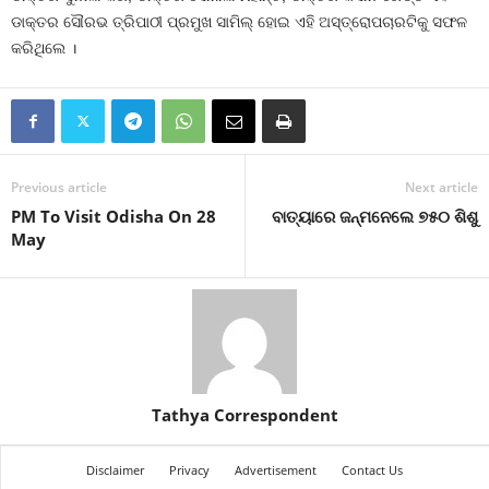
ଡାକ୍ତର ସୌରଭ ତ୍ରିପାଠୀ ପ୍ରମୁଖ ସାମିଲ୍ ହୋଇ ଏହି ଅସ୍ତ୍ରୋପଚାରଟିକୁ ସଫଳ
କରିଥିଲେ ।
Previous article
Next article
PM To Visit Odisha On 28
ବାତ୍ୟାରେ ଜନ୍ମନେଲେ ୭୫୦ ଶିଶୁ
May
Tathya Correspondent
Disclaimer
Privacy
Advertisement
Contact Us