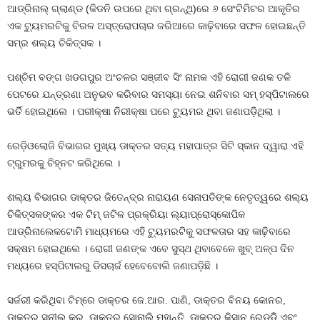
ଆଡ୍ରିନାଲ୍ ଗ୍ଲାଣ୍ଡ (କିଡନି ଉପରେ ଥିବା ଗ୍ରନ୍ଥି)ରେ ୬ ସେଂଟିମିଟର ଆକୃତିର
ଏକ ଟ୍ୟୁମରଟିକୁ ବିରଳ ଅସ୍ତ୍ରୋପଚାର ଜରିଆରେ କାଢ଼ିବାରେ ସଫଳ ହୋଇଛନ୍ତି
ସମ୍‌ର ଶଲ୍ୟ ଚିକିତ୍ସକ ।
ପଶ୍ଚିମ ବଙ୍ଗ ଖଡଗପୁର ଅଂଚଳର ସଞ୍ଜୀବ ସିଂ ନାମକ ଏହି ରୋଗୀ ଜଣକ ତଳି
ପେଟରେ ଯନ୍ତ୍ରଣା ଅନୁଭବ କରିବାର ସମସ୍ୟା ନେଇ ଶନିବାର ସମ୍ ହସ୍ପିଟାଲରେ
ଭର୍ତି ହୋଇଥିଲେ । ପରୀକ୍ଷା ନିରୀକ୍ଷା ପରେ ଟ୍ୟୁମର ଥିବା ଜଣାପଡ଼ିଥିଲା ।
ରେଡ଼ିଓଲୋଜି ବିଭାଗର ମୁଖ୍ୟ ଡାକ୍ତର ସତ୍ୟ ମହାପାତ୍ର ସିଟି ସ୍କାନ ଦ୍ୱାରା ଏହି
ଟ୍ରୁମରକୁ ଚିହ୍ନଟ କରିଥିଲେ ।
ଶଲ୍ୟ ବିଭାଗର ଡାକ୍ତର ଜିତେନ୍ଦ୍ର ନାରାୟଣ ସେନାପତିଙ୍କ ନେତୃତ୍ୱରେ ଶଲ୍ୟ
ଚିକିତ୍ସକଙ୍କର ଏକ ଟିମ୍ ଜଟିଳ ପ୍ରକ୍ରିୟା ଲ୍ୟାପ୍ରୋସ୍କୋପିକ
ଆଡ୍ରିନାଲେକଟୋମି ମାଧ୍ୟମରେ ଏହି ଟ୍ୟୁମରଟିକୁ ସଫଳତାର ସହ କାଢ଼ିବାରେ
ସକ୍ଷମ ହୋଇଥିଲେ । ରୋଗୀ ଜଣଙ୍କ ଏବେ ସୁସ୍ଥ ଥିବାବେଳେ ଖୁବ୍ ଅଳ୍ପ ଦିନ
ମଧ୍ୟରେ ହସ୍ପିଟାଲରୁ ଡିସଚାର୍ଜ ହେବେବୋଲି ଜଣାପଡ଼ିଛି ।
ସର୍ଜରୀ କରିଥିବା ଟିମ୍‌ରେ ଡାକ୍ତର ଜେ.ଆର. ପାଣି, ଡାକ୍ତର ବିନୟ କୋନର,
ଡାକ୍ତର ସୁନୀଲ କର, ଡାକ୍ତର ସୋନାଲି ମହାନ୍ତି, ଡାକ୍ତର କିସାନ ରେଡ୍ଡିି ଏବଂ