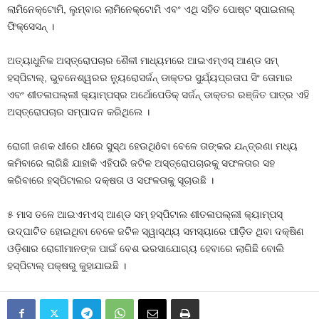
ଲାମିନେକ୍ଟୋମି, ଲୁମ୍ବାର ଲାମିନେକ୍ଟୋମି ଏବଂ ଏଥି ସହିତ ପୋଷ୍ଟ ସ୍ପାଇନାଲ୍
ଫିକ୍‌ସେସନ୍ ।
ଅତ୍ୟାଧୁନିକ ଅସ୍ତ୍ରୋପଚାର ଶୈଳୀ ମାଧ୍ୟମରେ ଆଇଏମ୍‌ଏସ୍ ଆଣ୍ଡ ସମ୍
ହସ୍ପିଟାଲ୍‌, ଭୁବନେଶ୍ୱରର ନ୍ୟୁରୋସର୍ଜନ୍ ଡାକ୍ତର ସୁର୍ଯ୍ୟପ୍ରତାପ ସିଂ ତୋମାର
ଏବଂ ଶୀତଳାପଲ୍ଲୀ କ୍ୟାମ୍ପସ୍‌ର ଅର୍ଥୋପେଡିକ୍ ସର୍ଜନ୍ ଡାକ୍ତର ରଞ୍ଜିତ ପାତ୍ର ଏହି
ଅସ୍ତ୍ରୋପଚାର ସମ୍ପାଦନ କରିଥିଲେ ।
ରୋଗୀ ଜଣକ ଧୀରେ ଧୀରେ ସୁସ୍ଥ ହେଉଥିôବା ବେଳେ ତାଙ୍କର ଯନ୍ତ୍ରଣା ମଧ୍ୟ
କମିବାରେ ଲାଗିଛି ଯାହାକି ଏହିପରି ଜଟିଳ ଅସ୍ତ୍ରୋପଚାରକୁ ସଫଳତାର ସହ
କରିବାରେ ହସ୍ପିଟାଲର ଦକ୍ଷତା ଓ ସଫଳତାକୁ ସୂଚାଉଛି ।
୫ ମାସ ତଳେ ଆଇଏମଏସ୍ ଆଣ୍ଡ ସମ୍ ହସ୍ପିଟାଲ ଶୀତଳାପଲ୍ଲୀ କ୍ୟାମ୍ପସ୍
ଉଦ୍‌ଘାଟିତ ହୋଇଥିବା ବେଳେ ଜଟିଳ ସ୍ୱାସ୍ଥ୍ୟ ସମସ୍ୟାରେ ପୀଡ଼ିତ ଥିବା ଦକ୍ଷିଣ
ଓଡ଼ିଶାର ରୋଗୀମାନଙ୍କ ପାଇଁ ବେଶ ଭରସାଯୋଗ୍ୟ ହେବାରେ ଲାଗିଛି ବୋଲି
ହସ୍ପିଟାଲ୍ ପକ୍ଷରୁ କୁହାଯାଇଛି ।