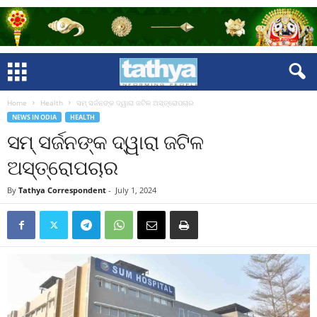
Home
Health
ସମ୍ ସର୍ଜନଙ୍କ ଦ୍ୱାରା ଜଟିଳ ଅସ୍ତ୍ରୋପଚାର
NEWS IN ODIA
HEALTH
ସମ୍ ସର୍ଜନଙ୍କ ଦ୍ୱାରା ଜଟିଳ
ଅସ୍ତ୍ରୋପଚାର
By
Tathya Correspondent
-
July 1, 2024