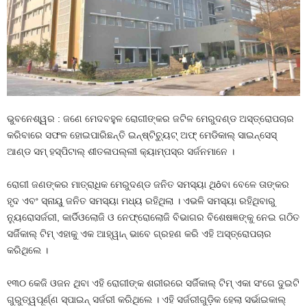
ଭୁବନେଶ୍ୱର : ଜଣେ ମେଦବହୁଳ ରୋଗୀଙ୍କର ଜଟିଳ ମେରୁଦଣ୍ଡ ଅସ୍ତ୍ରୋପଚାର
କରିବାରେ ସଫଳ ହୋଇପାରିଛନ୍ତି ଇନ୍‌ଷ୍ଟିଚ୍ୟୁଟ୍ ଅଫ୍ ମେଡିକାଲ୍ ସାଇନ୍‌ସେସ୍
ଆଣ୍ଡ ସମ୍ ହସ୍ପିଟାଲ୍ ଶୀତଳାପଲ୍ଲୀ କ୍ୟାମ୍ପସ୍‌ର ସର୍ଜନମାନେ ।
ରୋଗୀ ଜଣଙ୍କର ମାତ୍ରାଧିକ ମେରୁଦଣ୍ଡ ଜନିତ ସମସ୍ୟା ଥିôବା ବେଳେ ତାଙ୍କର
ହୃଦ ଏବଂ ସ୍ନାୟୁ ଜନିତ ସମସ୍ୟା ମଧ୍ୟ ରହିଥିଲା । ଏଭଳି ସମସ୍ୟା ରହିଥିବାରୁ
ନ୍ୟୁରୋସର୍ଜରୀ, କାର୍ଡିଓଲୋଜି ଓ ନେଫ୍ରୋଲୋଜି ବିଭାଗର ବିଶେଷଜ୍ଞଙ୍କୁ ନେଇ ଗଠିତ
ସର୍ଜିକାଲ୍ ଟିମ୍ ଏହାକୁ ଏକ ଆହ୍ୱାନ୍ ଭାବେ ଗ୍ରହଣ କରି ଏହି ଅସ୍ତ୍ରୋପଚାର
କରିଥିଲେ ।
୧୩୦ କେଜି ଓଜନ ଥିବା ଏହି ରୋଗୀଙ୍କ ଶରୀରରେ ସର୍ଜିକାଲ୍ ଟିମ୍ ଏକା ସଂଗେ ଦୁଇଟି
ଗୁରୁତ୍ୱପୂର୍ଣ୍ଣ ସ୍ପାଇନ୍ ସର୍ଜରୀ କରିଥିଲେ । ଏହି ସର୍ଜରୀଗୁଡ଼ିକ ହେଲା ସର୍ଭାଇକାଲ୍