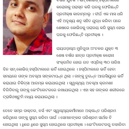
ବର୍ଷର ଯୁବକ । ସମ୍ କୋଭିଡ୍ ହସ୍ପିଟାଲରେ
କରୋନାକୁ ପରାସ୍ତ କରି ଘରକୁ ଫେରିଛନ୍ତି
ପ୍ରତୀକ୍ଷ କାଦାମ୍ବାଲୁ । ଦୀର୍ଘ ଏକ ମାସ ଧରି
ଏହି ଅଦୃଶ୍ୟ ଶତୃ ସହିତ ଯୁଦ୍ଧ କରିବା ପରେ
ଶେଷରେ କୋଭିଡକୁ ପରାଜୟ କରି ସୁସ୍ଥ ହୋଇ
ଘରକୁ ଫେରିଛନ୍ତି ପ୍ରତୀକ୍ଷ ।
ରାୟଗଡ଼ାସ୍ଥ ମୁନିଗୁଡା ଅଂଚଳର ଯୁକ୍ତ ୩
ଶେଷ ବର୍ଷର ଛାତ୍ର ପ୍ରତୀକ୍ଷ କରୋନା
ସଂକ୍ରମିତ ହୋଇ ଗତ ଏପ୍ରିଲ୍ ୩୦ ତାରିଖ
ଦିନ ସମ୍ କୋଭିଡ୍ ହସ୍ପିଟାଲରେ ଭର୍ତି ହୋଇଥିଲେ । ହସ୍ପିଟାଲରେ ଭର୍ତି ହେବା
ସମୟରେ ତାଙ୍କ ଅବସ୍ଥା ସଙ୍କଟାପନ୍ନ ଥିଲା । ତାଙ୍କୁ ତୁରନ୍ତ ଆଇସିୟୁରେ ଭର୍ତି
କରାଯାଇ ଚିକିତ୍ସା ଆରମ୍ଭ କରାଯାଇଥିଲା । ସ୍ୱାସ୍ଥ୍ୟ ଅବସ୍ଥା କ୍ରମଶଃ
ବିଗିଡିବାରୁ ତାଙ୍କୁ ଭେଂଟିଲେଟରରେ ରଖାଯାଇଥିଲା । ଏହା ସହ ତାଙ୍କର ଶରୀରରେ
ଟ୍ରାକିଓଷ୍ଟୁମି ମଧ୍ୟ କରାଯାଇଥିଲା ।
ତେବେ ସମ୍‌ର ଡାକ୍ତର, ନର୍ସ ଏବଂ ସ୍ୱାସ୍ଥ୍ୟକର୍ମୀମାନେ ଅକ୍ଳାନ୍ତ ପରିଶ୍ରମ
କରିଥିଲେ ତାଙ୍କୁ ସୁସ୍ଥ କରିବା ପାଇଁ । ସେମାନଙ୍କର ପରିଶ୍ରମ ସାର୍ଥକ ବି
ହୋଇଥିଲା । ଧିରେ ଧିରେ ସୁସ୍ଥ ହୋଇଥିଲେ ପ୍ରତୀକ୍ଷ । ଭେଂଟିଲେଟରରୁ ବାହାରିବା