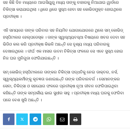
ସହ କିଛି ଦିନ ମଧ୍ୟରେ ଆଇସିୟୁରୁ ମଧ୍ୟ ତାଙ୍କୁ ବାହାରକୁ ନିଆଯାଇ ୱାର୍ଡରେ
ଚିକିତ୍ସା କରାଯାଇଥିଲା । ଧିରେ ଧିରେ ସୁସ୍ଥ ହେବା ସହ କୋଭିଡମୁକ୍ତ ହୋଇଥିଲେ
ପ୍ରତୀକ୍ଷ ।
ଏହି ସମୟରେ ତାଙ୍କ ପରିବାର ସହ ନିୟମିତ ଯୋଗାଯୋଗରେ ଥିଲେ ସମ୍ କୋଭିଡ୍
ହସ୍ପିଟାଲର ହେଲ୍ପଡେସ୍କ । ତାଙ୍କ ସ୍ୱାସ୍ଥ୍ୟବସ୍ଥା ବିଷୟରେ ଖବର ଦେବା ସହ
ଭିଡିଓ କଲ କରି ପ୍ରତୀକ୍ଷ କିଭଳି ଅଛନ୍ତି ସେ ଦୃଶ୍ୟ ମଧ୍ୟ ପରିବାରକୁ
ଦେଖାଉଥିଲେ । ଦୀର୍ଘ ଏକ ମାସର ଉତମ ଚିକିତ୍ସା ଫଳରେ ସେ ଏବେ ସୁସ୍ଥ ହୋଇ
ନିଜ ଘର ମୁନିଗୁଡା ଫେରିଯାଇଛନ୍ତି ।
ସମ୍ କୋଭିଡ୍ ହସ୍ପିଟାଲରେ ତାଙ୍କର ଚିକିତ୍ସା ପଦ୍ଧତିକୁ ନେଇ ଡାକ୍ତର, ନର୍ସ,
ସ୍ୱାସ୍ଥ୍ୟକର୍ମୀଙ୍କୁ କୃତଜ୍ଞତା ଜଣାଇଛନ୍ତି ତାଙ୍କ ପରିବାରବର୍ଗ । ସେମାନଙ୍କର
ସେବା, ଚିକିତ୍ସା ଓ ସହଯୋଗ ଫଳରେ ପ୍ରତୀକ୍ଷ ନୂଆ ଜୀବନ ଫେରିପାଇଥିବା
କହିଛନ୍ତି ତାଙ୍କ ସମ୍ପର୍କୀୟ ଭାଇ ସୁଧୀର ସାହୁ । ପ୍ରତୀକ୍ଷ ମଧ୍ୟ ଘରକୁ ଫେରିବା
ପରେ ବେଶ ଖୁସି ଅଛନ୍ତି ।