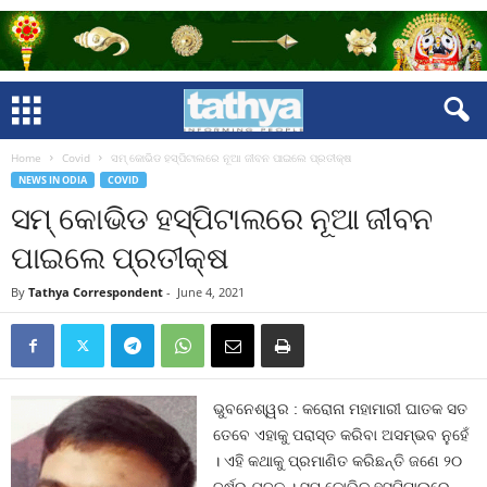
Home
Covid
ସମ୍ କୋଭିଡ ହସ୍ପିଟାଲରେ ନୂଆ ଜୀବନ ପାଇଲେ ପ୍ରତୀକ୍ଷ
NEWS IN ODIA
COVID
ସମ୍ କୋଭିଡ ହସ୍ପିଟାଲରେ ନୂଆ ଜୀବନ
ପାଇଲେ ପ୍ରତୀକ୍ଷ
By
Tathya Correspondent
-
June 4, 2021
ଭୁବନେଶ୍ୱର : କରୋନା ମହାମାରୀ ଘାତକ ସତ
ତେବେ ଏହାକୁ ପରାସ୍ତ କରିବା ଅସମ୍ଭବ ନୁହେଁ
। ଏହି କଥାକୁ ପ୍ରମାଣିତ କରିଛନ୍ତି ଜଣେ ୨୦