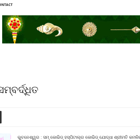
ONTACT
ମ୍ବର୍ଦ୍ଧିତ
ଭୁବନେଶ୍ୱର : ସମ୍ କୋଭିଡ୍ ହସ୍ପିଟାଲ୍‌ର କୋଭିଡ୍ ଯୋଦ୍ଧା ଶ୍ରୀମତି କମଳି