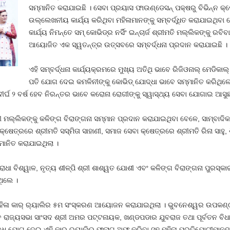
ସମ୍ମାନିତ କରାଯାଇଛି । ସେବା ପ୍ରୟାସ ଫାଉଣ୍ଡେସନ୍ ପକ୍ଷରୁ ବିଭିନ୍ନ କ୍ଷ
ଉଲ୍ଲେଖନୀୟ କାର୍ଯ୍ୟ କରିଥିବା ମହିଳାମାନଙ୍କୁ ସମ୍ବର୍ଦ୍ଧିତ କରାଯାଇଥିବା 
କାର୍ଯ୍ୟ ନିମନ୍ତେ ସମ୍ କୋଭିଡ୍‌ର ନର୍ସିଂ ଇନ୍‌ଚାର୍ଜ ଶ୍ରୀମତି ମଲ୍ଲିକଙ୍କୁ ରବ
ଆୟୋଜିତ ଏକ ସ୍ୱତନ୍ତ୍ର ଉତ୍ସବରେ ସମ୍ବର୍ଦ୍ଧନା ପ୍ରଦାନ କରାଯାଇଛି ।
ଏହି ସମ୍ବର୍ଦ୍ଧନା କାର୍ଯ୍ୟକ୍ରମରେ ମୁଖ୍ୟ ଅତିଥି ଭାବେ ରିଜିଓନାଲ୍ ମେଡିକାଲ୍
ପତି ଯୋଗ ଦେଇ କମଳିନୀଙ୍କୁ କୋଭିଡ୍ ଯୋଦ୍ଧା ଭାବେ ସମ୍ମାନିତ କରିଥିଲ
 ଦୀର୍ଘ ୨ ବର୍ଷ ହେବ ନିରନ୍ତର ଭାବେ କରୋନା ରୋଗୀଙ୍କୁ ସ୍ୱାସ୍ଥ୍ୟ ସେବା ଯୋଗାଇ ଆସୁଛ
ମଲ୍ଲିକଙ୍କୁ କଳିଙ୍ଗ ବିରାଙ୍ଗନା ସମ୍ମାନ ପ୍ରଦାନ କରାଯାଇଥିବା ବେଳେ, ସାମ୍ବାଦିକତା 
୍ଷେତ୍ରରେ ଶ୍ରୀମତି ସସ୍ମିତା ସାହାଣୀ, ସମାଜ ସେବା କ୍ଷେତ୍ରରେ ଶ୍ରୀମତି ରିନା ସାହୁ, ଶି
ମାନିତ କରାଯାଇଥିଲା ।
ୁରାଧା ବିଶ୍ୱାଳ, ନୃତ୍ୟ ଶୀଳ୍ପି ଶ୍ରୀ ଶାଶ୍ୱତ ଯୋଶୀ ଏବଂ କଳିଙ୍ଗ ବିରାଙ୍ଗନା ପୁରସ୍
ଥିଲେ ।
ମହିଳା କାର୍ ର‌୍ୟାଲିର ୫ମ ସଂସ୍କରଣ ଆୟୋଜନ କରାଯାଇଥିଲା । ଭୁବନେଶ୍ୱର ଉପକଣ
ବେ ରାଜ୍ୟସଭା ସାଂସଦ ଶ୍ରୀ ଅମର ପଟ୍ଟନାୟକ, ଖଣ୍ଡପଡାର ଯୁବରାଜ ତଥା ପୂର୍ବତନ ବିଧା
ବୁଦ୍ଧି ଯୋଗ ଦେଇ ଏହି କାର୍ ର‌୍ୟାଲିର ଫ୍ଲାଗ୍ ଅଫ୍ କରିବା ସହ ମହିଳା ପ୍ରତିଯୋଗୀମାନଙ