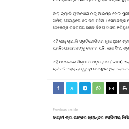
କାର୍ ର‌୍ୟାଲି ଫୁଲନଖରା ଠାରୁ ଆରମ୍ଭ ହୋଇ ପୁରୀ 
ସାମିଲ୍ ହୋଇଥିଲେ ୫୦ ଜଣ ମହିଳା । ସେମାନଙ୍କ ମଧ
ସେକେଣ୍ଡ ରନର୍‌ଅପ୍ ଭାବେ ବିଜୟ ହାସଲ କରିଥିଲେ ।
ଏହି କାର୍ ର‌୍ୟାଲି ପ୍ରତିଯୋଗିତାର ଜୁରୀ ଥିଲେ ଶ୍ରୀ
ପ୍ରତିଯୋଗୀମାନଙ୍କୁ ଡକ୍ଟର ପତି, ଶ୍ରୀ ସିଂହ, ଶ୍
ଏହି ଅବସରରେ ଶିକ୍ଷା ଓ ଅନୁସନ୍ଧାନ (ସୋଆ) ଏବଂ 
ଶ୍ରୀମତି ଅହଲ୍ୟା ସୁବୁଦ୍ଧି ଉପସ୍ଥିତ ଥିବା ବେଳେ ପ୍
Previous article
ବାଗ୍‌ଚୀ ଶ୍ରୀ ଶଙ୍କର କ୍ୟାନ୍‌ସର ହସ୍‌ପିଟାଲ୍‌ ନି