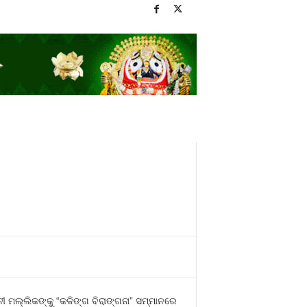
ନୀ ମଲ୍ଲିକଙ୍କୁ “କଳିଙ୍ଗ ବିରାଙ୍ଗନା” ସମ୍ମାନରେ