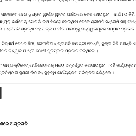
ସାତସଙ୍ଖ ଦେଇ ୱଣ୍ଡର୍ ୱାର୍ଲ୍ଡ ୱାଟର ପାର୍କଠାରେ ଶେଷ ହୋଇଥିଲା । ଦୀର୍ଘ ୮୦ କିମି 
୍ୟରୁ କର୍ଣ୍ଣେଲ୍ ସୋନାଲି ରଥ ବିଜୟୀ ହୋଇଥିବା ବେଳେ ଶ୍ରୀମତି ସନ୍ତୋଷି ସାହୁ ଫାଷ୍
 ଶ୍ରୀମତି ଶ୍ରଦ୍ଧା ମହାପାତ୍ର ଓ ମୀତା ମାନାଙ୍କୁ ସାନ୍ତ୍ୱନାମୂଳକ ସମ୍ମାନ ପ୍ରଦାନ
 ସିଦ୍ଧାର୍ଥ ଶେଖର ସିଂହ, ରୋଟାରିଆନ୍ ଶ୍ରୀମତି ଜୟଶ୍ରୀ ମହାନ୍ତି, ସୁଶ୍ରୀ ସିନି ମହାନ୍ତ
ରୀମତି ବିଶ୍ୱାଳ ଓ ଶ୍ରୀ ଯୋଶୀ ପୁରସ୍କାର ପ୍ରଦାନ କରିଥିଲେ ।
ସମ୍ ଅଲ୍ଟିମେଟ୍ ମେଡିକେୟାରକୁ ମଧ୍ୟ ସମ୍ବର୍ଦ୍ଧିତ କରାଯାଇଥିଲା । ଏହି କାର୍ଯ୍ୟକ
ରତିଷ୍ଠାତା ସୁଶ୍ରୀ ଲିଙ୍କନ୍ ସୁବୁଦ୍ଧି କାର୍ଯ୍ୟକ୍ରମ ପରିଚାଳନା କରିଥିଲେ ।
ର୍ମାଣରେ ଅଗ୍ରଗତି