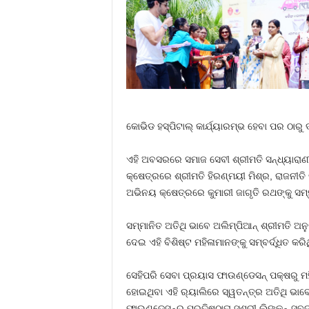
କୋଭିଡ ହସ୍ପିଟାଲ୍ କାର୍ଯ୍ୟାରମ୍ଭ ହେବା ପର ଠାରୁ
ଏହି ଅବସରରେ ସମାଜ ସେବୀ ଶ୍ରୀମତି ସନ୍ଧ୍ୟାରାଣୀ 
କ୍ଷେତ୍ରରେ ଶ୍ରୀମତି ହିରଣ୍ମୟୀ ମିଶ୍ର, ରାଜନୀତି କ
ଅଭିନୟ କ୍ଷେତ୍ରରେ କୁମାରୀ ଜାଗୃତି ରଥଙ୍କୁ ସମ୍
ସମ୍ମାନିତ ଅତିଥି ଭାବେ ଅଲିମ୍ପିଆନ୍ ଶ୍ରୀମତି ଅନ
ଦେଇ ଏହି ବିଶିଷ୍ଟ ମହିଳାମାନଙ୍କୁ ସମ୍ବର୍ଦ୍ଧିତ କରି
ସେହିପରି ସେବା ପ୍ରୟାସ ଫାଉଣ୍ଡେସନ୍ ପକ୍ଷରୁ 
ହୋଇଥିବା ଏହି ର‌୍ୟାଲିରେ ସ୍ୱତନ୍ତ୍ର ଅତିଥି ଭା
ଫାଉଣ୍ଡେସନ୍‌ର ପ୍ରତିଷ୍ଠାତା ସୁଶ୍ରୀ ଲିଙ୍କନ୍ ସୁୁ