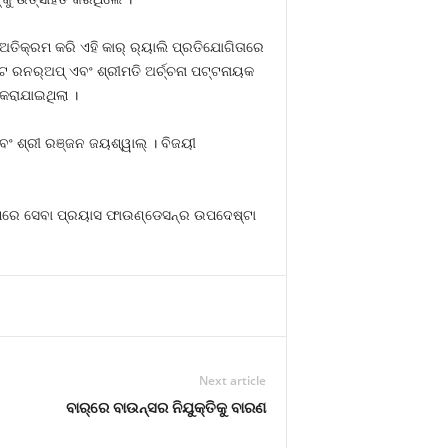
ଅତିକ୍ରମ କରି ଏହି କାର୍ ର‌୍ୟାଲି ପ୍ରତିଯୋଗିତାରେ
ଟ ରନର୍‌ଅପ୍ ଏବଂ ଶ୍ରୀମତି ଅର୍ଚ୍ଚନା ପଟ୍ଟନାୟକ
 କରାଯାଇଥିଲା ।
ି ଏବଂ ଶ୍ରୀ ରଞ୍ଜନ ଜୟଶ୍ୱାଲ୍ । ବିଜୟୀ
୍ରମରେ ସେବା ପ୍ରୟାସ ଫାଉଣ୍ଡେସନ୍‌ର ଉପଦେଷ୍ଟା
Next article
ବାର୍‌ରେ ବାଉନ୍‌ସର ନିଯୁକ୍ତିକୁ ବାରଣ