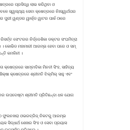
େତ୍ରରେ ପ୍ରସିଦ୍ଧି ଲାଭ କରିଥିବା ଓ
ବେଳେ ସ୍ୱାସ୍ଥ୍ୟ ସେବା କ୍ଷେତ୍ରରେ ନିଃସ୍ୱାର୍ଥପର
ିବାର ପୁରୀ ୱଣ୍ଡର ୱାର୍ଲ୍ଡ ୱାଟର ପାର୍କ ଠାରେ
 ରିସର୍ଚ୍ଚ ସେଂଟରର ନିର୍ଦ୍ଦେଶିକା ଡକ୍ଟର ସଂଘମିତ୍ରା
େ । କୋଭିଡ ମହାମାରୀ ଆରମ୍ଭ ହେବା ପରେ ଓ ସମ୍
ନ୍ତି କମଳିନୀ ।
କ୍ଷେତ୍ରରେ ସାମ୍ବାଦିକା ମିନତୀ ସିଂହ, ସାହିତ୍ୟ
କ୍ଷା କ୍ଷେତ୍ରରେ ଶ୍ରୀମତି ଝିଲ୍‌ମିଲ୍ ସାହୁ ଏବଂ
କାରର ଉପଦେଷ୍ଟା ଶ୍ରୀମତି ପ୍ରିତିଛନ୍ଦା ଧଳ ଯୋଗ
୍ଠ ଫୁଲନଖରା ଓଭରବ୍ରିଜ୍ ନିକଟରୁ ଆରମ୍ଭ
ୟକ ସିଦ୍ଧାର୍ଥ ଶେଖର ସିଂହ ଓ ସେବା ପ୍ରୟାସ
୍କୁ ଉତ୍ସାହିତ କରିଥିଲେ ।