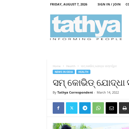
FRIDAY, AUGUST 7, 2026
SIGN IN / JOIN
C
T
a
t
h
y
a
Home
Health
ସମ୍ କୋଭିଡ୍ ଯୋଦ୍ଧା ସମ୍ବର୍ଦ୍ଧିତ
NEWS IN ODIA
HEALTH
ସମ୍ କୋଭିଡ୍ ଯୋଦ୍ଧା ସ
By
Tathya Correspondent
-
March 14, 2022