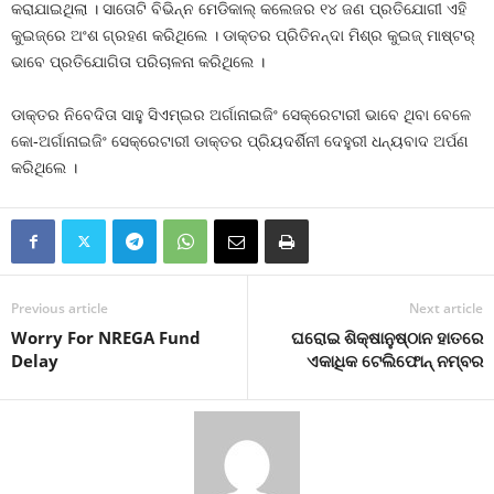
କରାଯାଇଥିଲା । ସାତୋଟି ବିଭିନ୍ନ ମେଡିକାଲ୍ କଲେଜର ୧୪ ଜଣ ପ୍ରତିଯୋଗୀ ଏହି
କୁଇଜ୍‌ରେ ଅଂଶ ଗ୍ରହଣ କରିଥିଲେ । ଡାକ୍ତର ପ୍ରିତିନନ୍ଦା ମିଶ୍ର କୁଇଜ୍ ମାଷ୍ଟର୍
ଭାବେ ପ୍ରତିଯୋଗିତା ପରିଚାଳନା କରିଥିଲେ ।
ଡାକ୍ତର ନିବେଦିତା ସାହୁ ସିଏମ୍‌ଇର ଅର୍ଗାନାଇଜିଂ ସେକ୍ରେଟାରୀ ଭାବେ ଥିବା ବେଳେ
କୋ-ଅର୍ଗାନାଇଜିଂ ସେକ୍ରେଟାରୀ ଡାକ୍ତର ପ୍ରିୟଦର୍ଶିନୀ ଦେହୁରୀ ଧନ୍ୟବାଦ ଅର୍ପଣ
କରିଥିଲେ ।
Previous article
Next article
Worry For NREGA Fund
ଘରୋଇ ଶିକ୍ଷାନୁଷ୍ଠାନ ହାତରେ
Delay
ଏକାଧିକ ଟେଲିଫୋନ୍‍ ନମ୍ବର