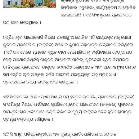
ଗ୍ଲାଣ୍ଡ ଟ୍ୟୁମର’ ଶୀର୍ଷକ କଂଟିନୁଇଙ୍ଗ
ମେଡିକାଲ୍ ଏଜୁକେସନ୍ କାର୍ଯ୍ୟକ୍ରମ ଆୟୋଜିତ
ହୋଇଯାଇଛି । ଏହି ସିଏମ୍‌ଇରେ ପ୍ରାୟ ୨୦୦
ଜଣ ଭାଗ ନେଇଥିଲେ ।
ହସ୍ପିଟାଲ୍‌ର ପାଥୋଲୋଜି ବିଭାଗ ପକ୍ଷରୁ ଆୟୋଜିତ ଏହି କାର୍ଯ୍ୟକ୍ରମକୁ ସୋଆ
କୁଳପତି ପ୍ରଫେସର (ଡାକ୍ତର) ଅଶୋକ କୁମାର ମହାପାତ୍ର ଉଦ୍‌ଘାଟନ କରିଥିଲେ
। ଏହି ଅବସରରେ ମୁମ୍ବାଇ ସ୍ଥିତ ଟାଟା ମେମୋରିଆଲ୍ ହସ୍ପିଟାଲ୍‌ର ହେଡ୍ ଆଣ୍ଡ
ନେକ୍ ପାଥୋଲଜିଷ୍ଟସ୍ ଡାକ୍ତର ଆଶାବରୀ ପାଟିଲ୍‌, ପୁଡୁଚେରୀ ସ୍ଥିତ ଜିପ୍‌ମରର
ଆଡିସ୍‌ନାଲ୍ ପ୍ରଫେସର ଡାକ୍ତର ଦେବାଶିଷ ଗୋଚ୍ଛାୟତ ଏବଂ ଆଇଏମ୍‌ଏସ୍ ଆଣ୍ଡ
ସମ୍ ହସ୍ପିଟାଲ୍‌ର ଅଙ୍କୋ ସର୍ଜନ ଡାକ୍ତର ପ୍ରଦ୍ୟୁମ୍ନ ସାହୁ ପ୍ରମୁଖ ଏ
ପ୍ରସଙ୍ଗରେ ତଥ୍ୟ ଉପସ୍ଥାପନା କରିଥିଲେ ।
ଏହି ଅବସରରେ ଆଇଏମ୍‌ଏସ୍ ଆଣ୍ଡ ସମ୍ ହସ୍ପିଟାଲ୍‌ର ଡିନ୍ ପ୍ରଫେସର (ଡାକ୍ତର)
ସଂଘମିତ୍ରା ମିଶ୍ର, ମେଡିକାଲ୍ ସୁପରିଟେଣ୍ଡେଂଟ ପ୍ରଫେସର (ଡାକ୍ତର) ପୁଷ୍ପରାଜ
ସାମନ୍ତସିଂହାର ଏବଂ ପାଥୋଲୋଜି ବିଭାଗର ମୁଖ୍ୟ ଡାକ୍ତର ଦେବାହୁତି ମହାପାତ୍ର
ପ୍ରମୁଖ ବକ୍ତବ୍ୟ ରଖିଥିଲେ ।
ଏହି ସିଏମ୍‌ଇ ପରିପ୍ରେକ୍ଷୀରେ ଏକ କୁଇଜ୍ ପ୍ରତିଯୋଗିତାର ଆୟୋଜନ