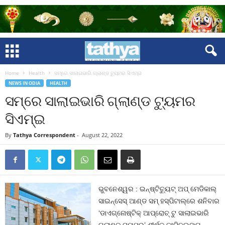
Home
Health
ସମ୍‌ରେ ସାଲାଇଭାରି ଗ୍ଲାଣ୍ଡ ଟ୍ୟୁମର ସିଏମ୍‌ଇ
NEWS IN ODIA
HEALTH
ସମ୍‌ରେ ସାଲାଇଭାରି ଗ୍ଲାଣ୍ଡ ଟ୍ୟୁମର
ସିଏମ୍‌ଇ
By
Tathya Correspondent
-
August 22, 2022
ଭୁବନେଶ୍ୱର : ଇନ୍‌ଷ୍ଟିଚ୍ୟୁଟ୍ ଅପ୍ ମେଡିକାଲ୍
ସାଇନ୍‌ସେସ୍ ଆଣ୍ଡ ସମ୍ ହସ୍ପିଟାଲ୍‌ରେ ଶନିବାର
‘ଡାଏଗ୍ନୋଷ୍ଟିକ୍ ଆପ୍ରୋଚ୍ ଟୁ ସାଲାଇଭାରି