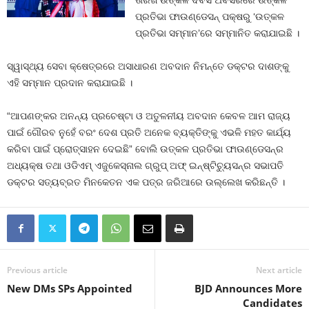
ତାରିଖ ଉତ୍କଳ ଦିବସ ଅବସରରେ ଉତ୍କଳ
ପ୍ରତିଭା ଫାଉଣ୍ଡେସନ୍ ପକ୍ଷରୁ ‘ଉତ୍କଳ
ପ୍ରତିଭା ସମ୍ମାନ’ରେ ସମ୍ମାନିତ କରାଯାଇଛି ।
ସ୍ୱାସ୍ଥ୍ୟ ସେବା କ୍ଷେତ୍ରରେ ଅସାଧାରଣ ଅବଦାନ ନିମନ୍ତେ ଡକ୍ଟର ଦାଶଙ୍କୁ
ଏହି ସମ୍ମାନ ପ୍ରଦାନ କରାଯାଇଛି ।
“ଆପଣଙ୍କର ଅନନ୍ୟ ପ୍ରଚେଷ୍ଟା ଓ ଅତୁଳନୀୟ ଅବଦାନ କେବଳ ଆମ ରାଜ୍ୟ
ପାଇଁ ଗୌରବ ନୁହେଁ ବରଂ ଦେଶ ପ୍ରତି ଅନେକ ବ୍ୟକ୍ତିଙ୍କୁ ଏଭଳି ମହତ କାର୍ଯ୍ୟ
କରିବା ପାଇଁ ପ୍ରୋତ୍ସାହନ ଦେଇଛି” ବୋଲି ଉତ୍କଳ ପ୍ରତିଭା ଫାଉଣ୍ଡେସନ୍‌ର
ଅଧ୍ୟକ୍ଷ ତଥା ଓଡିଏମ୍ ଏଜୁକେସ୍‌ନାଲ ଗ୍ରୁପ୍ ଅଫ୍ ଇନ୍‌ଷ୍ଟିଚ୍ୟୁସନ୍‌ର ସଭାପତି
ଡକ୍ଟର ସତ୍ୟବ୍ରତ ମିନକେତନ ଏକ ପତ୍ର ଜରିଆରେ ଉଲ୍ଲେଖ କରିଛନ୍ତି ।
Previous article
Next article
New DMs SPs Appointed
BJD Announces More
Candidates