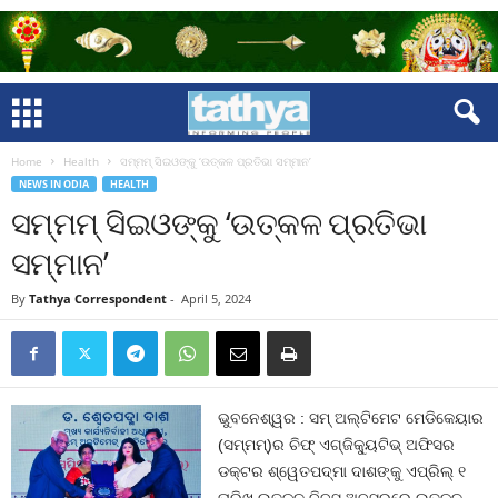
Home
Health
ସମ୍ମମ୍ ସିଇଓଙ୍କୁ ‘ଉତ୍କଳ ପ୍ରତିଭା ସମ୍ମାନ’
NEWS IN ODIA
HEALTH
ସମ୍ମମ୍ ସିଇଓଙ୍କୁ ‘ଉତ୍କଳ ପ୍ରତିଭା
ସମ୍ମାନ’
By
Tathya Correspondent
-
April 5, 2024
ଭୁବନେଶ୍ୱର : ସମ୍ ଅଲ୍ଟିମେଟ ମେଡିକେୟାର
(ସମ୍ମମ୍‌)ର ଚିଫ୍ ଏଗ୍‌ଜିକ୍ୟୁଟିଭ୍ ଅଫିସର
ଡକ୍ଟର ଶ୍ୱେତପଦ୍ମା ଦାଶଙ୍କୁ ଏପ୍ରିଲ୍ ୧