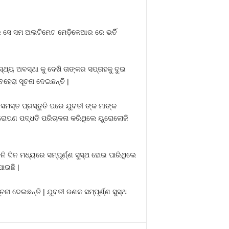
ରେ ସେ ସମ ଅଲଟିମେଟ ମେଡ଼ିକେଆର ରେ ଭର୍ତି
ୟ ଅବସ୍ଥା କୁ ଦେଖି ତାଙ୍କର ସପ୍ତାହକୁ ଦୁଇ
ହେରା ସୂଚନା ଦେଇଛନ୍ତି |
 ସମସ୍ତ ପ୍ରସ୍ତୁତି ପରେ ଯୁବତୀ ଙ୍କ ମାଙ୍କ
ାରୋପଣ ପଦ୍ଧତି ପରିଚାଳନା କରିଥିଲେ ୟୁରୋଲୋଜି
ନି ଦିନ ମଧ୍ୟରେ ସମ୍ପୂର୍ଣ୍ଣ ସୁସ୍ଥ ହୋଇ ପାରିଥିଲେ
ାଇଛି |
ା ଦେଇଛନ୍ତି | ଯୁବତୀ ଜଣକ ସମ୍ପୂର୍ଣ୍ଣ ସୁସ୍ଥ