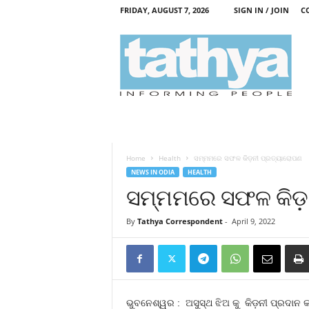
FRIDAY, AUGUST 7, 2026
SIGN IN / JOIN
C
T
a
t
h
y
a
Home
Health
ସମ୍ମମରେ ସଫଳ କିଡ଼ନୀ ପ୍ରତ୍ୟାରୋପଣ
NEWS IN ODIA
HEALTH
ସମ୍ମମରେ ସଫଳ କିଡ଼
By
Tathya Correspondent
-
April 9, 2022
ଭୁବନେଶ୍ୱର : ଅସୁସ୍ଥ ଝିଅ କୁ କିଡ଼ନୀ ପ୍ରଦାନ