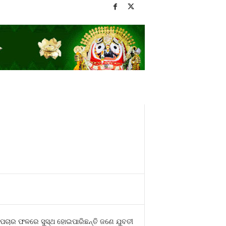
ରୋପଚାର ଫଳରେ ସୁସ୍ଥ ହୋଇପାରିଛନ୍ତି ଜଣେ ଯୁବତୀ