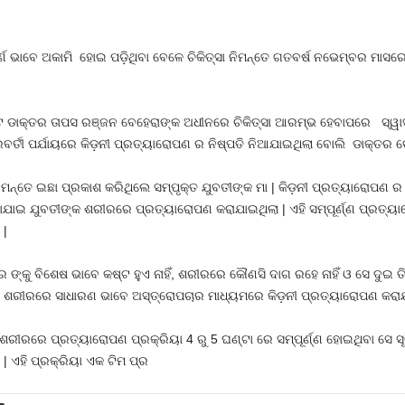
ୂର୍ଣ ଭାବେ ଅକାମି ହୋଇ ପଡ଼ିଥିବା ବେଳେ ଚିକିତ୍ସା ନିମନ୍ତେ ଗତବର୍ଷ ନଭେମ୍ବର ମାସ
କ୍ତର ତାପସ ରଞ୍ଜନ ବେହେରାଙ୍କ ଅଧୀନରେ ଚିକିତ୍ସା ଆରମ୍ଭ ହେବାପରେ ସ୍ୱାସ୍ଥ୍
୍ତୀ ପର୍ଯାୟରେ କିଡ଼ନୀ ପ୍ରତ୍ୟାରୋପଣ ର ନିଷ୍ପତି ନିଆଯାଇଥିଲା ବୋଲି ଡାକ୍ତର ବେ
ିମନ୍ତେ ଇଛା ପ୍ରକାଶ କରିଥିଲେ ସମ୍ପୃକ୍ତ ଯୁବତୀଙ୍କ ମା | କିଡ଼ନୀ ପ୍ରତ୍ୟାରୋପଣ ର
଼ାଯାଇ ଯୁବତୀଙ୍କ ଶରୀରରେ ପ୍ରତ୍ୟାରୋପଣ କରାଯାଇଥିଲା | ଏହି ସମ୍ପୂର୍ଣ୍ଣ ପ୍ରତ୍ୟ
 |
ଙ୍କୁ ବିଶେଷ ଭାବେ କଷ୍ଟ ହୁଏ ନାହିଁ, ଶରୀରରେ କୌଣସି ଦାଗ ରହେ ନାହିଁ ଓ ସେ ଦୁଇ ତି
୍କ ଶରୀରରେ ସାଧାରଣ ଭାବେ ଅସ୍ତ୍ରୋପଚାର ମାଧ୍ୟମରେ କିଡ଼ନୀ ପ୍ରତ୍ୟାରୋପଣ କରାଯ
ୀରରେ ପ୍ରତ୍ୟାରୋପଣ ପ୍ରକ୍ରିୟା 4 ରୁ 5 ଘଣ୍ଟା ରେ ସମ୍ପୂର୍ଣ୍ଣ ହୋଇଥିବା ସେ ସୂଚନ
 | ଏହି ପ୍ରକ୍ରିୟା ଏକ ଟିମ ପ୍ର