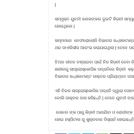
|
ସମ୍ପୃକ୍ତ ଯୁବତୀ ଜଣକଙ୍କର ଦୁଇଟି କିଡ଼ନୀ ସମ୍ପ
ହୋଇଥିଲେ |
ସମ୍ମମରେ ନେଫରୋଲୋଜି ବିଭାଗର କନ୍ସଲଟାଣ୍ଟ ଡା
ଥର ଡାଏଲିସୀସ ଆରଂଭ କରାଯାଇଥିଲା | ତେବେ ପରବର
ଝିଅର ଜୀବନ ବଞ୍ଚାଇବା ପାଇଁ ନିଜ କିଡ଼ନୀ ଦେବା ନ
ଶରୀରରୁ ଲାପ୍ରୋସ୍କୋପିକ ପଦ୍ଧତିରେ କିଡ଼ନୀ କଢ
ବିଭାଗର କନ୍ସଲଟାଣ୍ଟ ଡାକ୍ତର ପ୍ରିୟବ୍ରତ ଦାସ
ଏହି ବିରଳ ଲାପ୍ରୋସ୍କୋପିକ ପଦ୍ଧତି ଦ୍ୱାରା ଡୋନର 
ବୋଲି ଡାକ୍ତର ଦାସ କହିଛନ୍ତି | ତେବେ ଯୁବତୀ ଙ
ଡୋନର ଙ୍କ ଠାରୁ କିଡ଼ନୀ ଅଣାଯିବା ଓ ରୋଗୀଙ୍କ ଶର
ହୋଇ ହସ୍ପିଟାଲ ରୁ ଶୁକ୍ରବାର ଡିସ୍ଚାର୍ଜ ହୋଇଛନ୍ତି