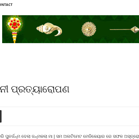
ONTACT
ନୀ ପ୍ରତ୍ୟାରୋପଣ
 କରି ପୁନର୍ଜନ୍ମ ଦେଲା ଜନ୍ମକଲା ମା | ସମ ଅଲଟିମେଟ ମେଡିକେୟାର ରେ ସଫଳ ଅସ୍ତ୍