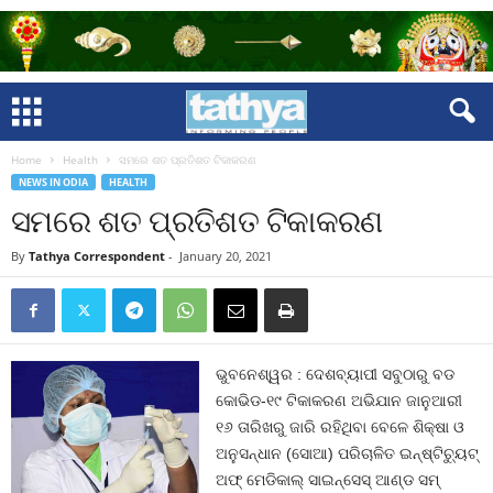
Home
Health
ସମରେ ଶତ ପ୍ରତିଶତ ଟିକାକରଣ
NEWS IN ODIA
HEALTH
ସମରେ ଶତ ପ୍ରତିଶତ ଟିକାକରଣ
By
Tathya Correspondent
-
January 20, 2021
ଭୁବନେଶ୍ୱର : ଦେଶବ୍ୟାପୀ ସବୁଠାରୁ ବଡ
କୋଭିଡ-୧୯ ଟିକାକରଣ ଅଭିଯାନ ଜାନୁଆରୀ
୧୬ ତାରିଖରୁ ଜାରି ରହିଥିବା ବେଳେ ଶିକ୍ଷା ଓ
ଅନୁସନ୍ଧାନ (ସୋଆ) ପରିଚାଳିତ ଇନ୍‌ଷ୍ଟିଚ୍ୟୁଟ୍
ଅଫ୍ ମେଡିକାଲ୍ ସାଇନ୍‌ସେସ୍ ଆଣ୍ଡ ସମ୍