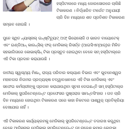
ହସ୍ପିଟାଲରେ ମଧ୍ୟ ଜୋରସୋରରେ ଚାଲିଛି
ଟିକାକରଣ । ନିର୍ଦ୍ଧାରିତ ଟାର୍ଗେଟ ଅନୁଯାୟୀ
ଚାରି ଦିନ ମଧ୍ୟରେ ଶତ ପ୍ରତିଶତ ଟିକାକରଣ
ସମ୍ଭବ ହୋଇଛି ।
ପୁନେ ସ୍ଥିତ ନ୍ୟାସ୍‌ନାଲ୍ ଇନ୍‌ଷ୍ଟିଚ୍ୟୁଟ୍ ଅଫ୍ ଭିରୋଲୋଜି ଓ ଭାରତ ବାୟୋଟେକ୍
ଏବଂ ଇଣ୍ଡିଆନ୍ କାଉନ୍‌ସିଲ୍ ଫର୍ ମେଡିକାଲ୍ ରିସର୍ଚ୍ଚ (ଆଇସିଏମ୍‌ଆର୍‌)ର ମିଳିତ
ସହଭାଗିତାରେ କୋଭାକ୍ସିନ୍ ଟିକା ପ୍ରସ୍ତୁତ ହୋଇଥିବା ବେଳେ ସମ୍ ହସ୍ପିଟାଲ୍‌ରେ
ଏହି ଟିକା ପ୍ରଦାନ କରାଯାଉଛି ।
ଜାତୀୟ ସ୍ୱାସ୍ଥ୍ୟ ମିଶନ୍‌, ରାଜ୍ୟ ପରିବାର କଲ୍ୟାଣ ବିଭାଗ ଏବଂ ଭୁବନେଶ୍ୱର
ମହାନଗର ନିଗମର ପ୍ରତ୍ୟକ୍ଷ ତତ୍ୱାବଧାନରେ ଏହି ଟିକା ମେଡିକାଲ୍ ଏବଂ
ସଫେଇ କର୍ମଚାରୀଙ୍କୁ ପ୍ରଦାନ କରାଯାଉଥିବା ସୂଚନା ଦେଇଛନ୍ତି ସମ୍ ହସ୍ପିଟାଲ୍‌ର
ମେଡିକାଲ୍ ସୁପରିଟେଣ୍ଡେନ୍‌ଟ ପ୍ରଫେସର ପୁଷ୍ପରାଜ ସାମନ୍ତସିଂହାର । ଗତ ଚାରି
ଦିନ ମଧ୍ୟରେ ହୋଇଥିବା ଟିକାକରଣ ପରେ କାହା ନିକଟରେ ପାଶ୍ୱର୍ ପ୍ରତିକ୍ରିୟା
ଦେଖାଯାଇ ନାହିଁ ।
ଏହି ଟିକାକରଣ କାର୍ଯ୍ୟକ୍ରମକୁ ମେଡିକାଲ୍ ସୁପରିଟେଣ୍ଡେନ୍‌ଟ ତଦାରଖ କରୁଥିବା
ବେଳେ ଆଡିସ୍‌ନାଲ୍ ମେଡିକାଲ୍ ସୁପରିଟେଣ୍ଡେନ୍‌ଟ ଡଃ ରାଜେଶ କୁମାର ଲେଙ୍କା,