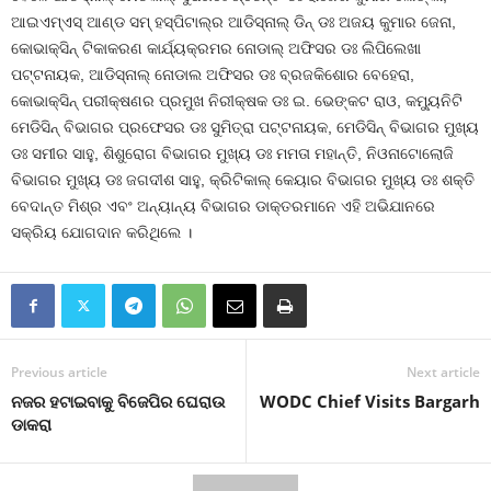
ଆଇଏମ୍‌ଏସ୍ ଆଣ୍ଡ ସମ୍ ହସ୍ପିଟାଲ୍‌ର ଆଡିସ୍‌ନାଲ୍ ଡିନ୍ ଡଃ ଅଜୟ କୁମାର ଜେନା,
କୋଭାକ୍ସିନ୍ ଟିକାକରଣ କାର୍ଯ୍ୟକ୍ରମର ନୋଡାଲ୍ ଅଫିସର ଡଃ ଲିପିଲେଖା
ପଟ୍ଟନାୟକ, ଆଡିସ୍‌ନାଲ୍ ନୋଡାଲ ଅଫିସର ଡଃ ବ୍ରଜକିଶୋର ବେହେରା,
କୋଭାକ୍ସିନ୍ ପରୀକ୍ଷଣର ପ୍ରମୁଖ ନିରୀକ୍ଷକ ଡଃ ଇ. ଭେଙ୍କଟ ରାଓ, କମ୍ୟୁନିଟି
ମେଡିସିନ୍ ବିଭାଗର ପ୍ରଫେସର ଡଃ ସୁମିତ୍ରା ପଟ୍ଟନାୟକ, ମେଡିସିନ୍ ବିଭାଗର ମୁଖ୍ୟ
ଡଃ ସମୀର ସାହୁ, ଶିଶୁରୋଗ ବିଭାଗର ମୁଖ୍ୟ ଡଃ ମମତା ମହାନ୍ତି, ନିଓନାଟୋଲୋଜି
ବିଭାଗର ମୁଖ୍ୟ ଡଃ ଜଗଦୀଶ ସାହୁ, କ୍ରିଟିକାଲ୍ କେୟାର ବିଭାଗର ମୁଖ୍ୟ ଡଃ ଶକ୍ତି
ବେଦାନ୍ତ ମିଶ୍ର ଏବଂ ଅନ୍ୟାନ୍ୟ ବିଭାଗର ଡାକ୍ତରମାନେ ଏହି ଅଭିଯାନରେ
ସକ୍ରିୟ ଯୋଗଦାନ କରିଥିଲେ ।
Previous article
Next article
ନଜର ହଟାଇବାକୁ ବିଜେପିର ଘେରାଉ
WODC Chief Visits Bargarh
ଡାକରା