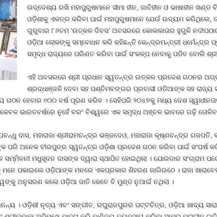
ଉଦ୍ଦେଶ୍ୟ ରଖି ମହାପୁରୁଷମାନେ ସୀମା ହୀନ, ଜାତିହୀନ ଓ ଭାଷାହୀନ ଖଣ୍ଡ ବିଖ
ଓଡ଼ିଶାକୁ ଏକତ୍ର କରିବା ପାଇଁ ମହାପୁରୁଷମାନେ ଯେଉଁ ଉଦ୍ୟମ କରିଥିଲେ, ତାହ
ଗୁରୁବାର ୮୬ତମ ‘ଉତ୍କଳ ଦିବସ’ ଅବସରରେ କୋଲକାତାର ହୁଗୁଳି ନଦୀପଠାର
ଓଡ଼ିଆ ଲୋକଙ୍କୁ ସମ୍ବୋଧନ କରି କହିଛନ୍ତି କେନ୍ଦ୍ରମନ୍ତ୍ରୀ ଧର୍ମେନ୍ଦ୍ର ପ୍
ସମୃଦ୍ଧ ରାଜ୍ୟରେ ପରିଣତ କରିବା ପାଇଁ ସଂକଳ୍ପ ନେବାକୁ ପଡିବ ବୋଲି ଶ୍ରୀ 
ଏହି ଅବସରରେ ଶ୍ରୀ ପ୍ରଧାନ ସ୍ୱତନ୍ତ୍ର ଉତ୍କଳ ପ୍ରଦେଶ ଗଠନର ଅଗ୍ରଣ
ଶ୍ରଦ୍ଧାଞ୍ଜଳି ଦେବା ସହ ପଶ୍ଚିମବଙ୍ଗର ପ୍ରବାସୀ ଓଡିଆଙ୍କ ସହ ରାଜ୍ୟ 
ଜ୍ୟ ଗଠନ ହେବାର ୧୦୦ ବର୍ଷ ପୂରଣ କରିବ । ସେହିପରି ୨୦୪୭କୁ ମଧ୍ୟ ଦେଶ ସ୍ୱାଧୀନତାର
। କେବଳ ଭାରତବର୍ଷରେ ନୁହେଁ ବରଂ ବିଶ୍ୱରେ ଏକ ସମୃଦ୍ଧ ଅଞ୍ଚଳ ଭାବରେ ଗଢ଼ି ତୋଳ
୍ଧୁ ଦାସ, ମହାରାଜା ଶ୍ରୀରାମଚନ୍ଦ୍ର ଭଞ୍ଜଦେଓ, ମହାରାଜା କୃଷ୍ଣଚନ୍ଦ୍ର ଗଜପତି,
କ ପରି ଅନେକ ବୀରପୁତ୍ର ସ୍ୱତନ୍ତ୍ର ଓଡ଼ିଶା ପ୍ରଦେଶ ଗଠନ କରିବା ପାଇଁ ସଂଘର୍ଷ କର
ସମ୍ମିଳନୀ ମଧୁସୂଦନ ଦାସଙ୍କ ଦ୍ୱାରା ସ୍ଥାପିତ ହୋଇଥିଲା । ଯୋରଦାର ସଂଗ୍ରାମ ପର
ମନେ ପକାଇଲେ ଓଡ଼ିଆଙ୍କ ମନରେ ଏକପ୍ରକାର ଶିହରଣ ଜାଗିଉଠେ । ରାଜା ଖାରାବେଳଙ
୍ୱଙ୍କୁ ଅନୁସରଣ କଲେ ଓଡ଼ିଆ ଜାତି କେବେ ବି ମୁଣ୍ଡ ନୁଆଇଁ ନଥିଲା ।
 ଅନନ୍ୟ । ଓଡ଼ିଶୀ ନୃତ୍ୟ ଏବଂ ସଙ୍ଗୀତ, ରଘୁରାଜପୁରର ପଟ୍ଟଚିତ୍ର, ଓଡ଼ିଆ ଖାଦ୍ୟ ସାରା
 ଶ୍ରୀଲଙ୍କା ଅଭିମୁଖେ ଯାତ୍ରା କରି ବାଣିଜ୍ୟ ବ୍ୟବସାୟ କରିବା ଆମର ପ୍ରାଚୀନ ଇତିହା