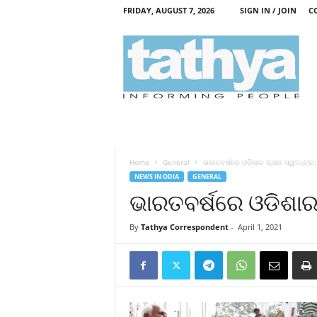
FRIDAY, AUGUST 7, 2026
SIGN IN / JOIN
C
T
a
t
h
y
a
Home
General
ଭାରତବର୍ଷରେ ଓଡିଶାର ସ୍ଥାନ ସ୍ୱତନ୍ତ୍ର: 
NEWS IN ODIA
GENERAL
ଭାରତବର୍ଷରେ ଓଡିଶାର ସ
By
Tathya Correspondent
-
April 1, 2021