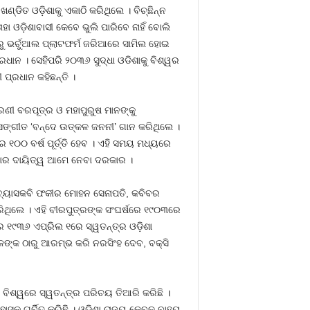
ଣ୍ଡିତ ଓଡ଼ିଶାକୁ ଏକାଠି କରିଥିଲେ । ବିଚ୍ଛିନ୍ନ
ା ଓଡ଼ିଶାବାସୀ କେବେ ଭୁଲି ପାରିବେ ନାହିଁ ବୋଲି
ୁ ଭର୍ଚୁଆଲ ପ୍ଲାଟଫର୍ମ ଜରିଆରେ ସାମିଲ ହୋଇ
ରଧାନ । ସେହିପରି ୨୦୩୬ ସୁଦ୍ଧା ଓଡିଶାକୁ ବିଶ୍ୱର
ପ୍ରଧାନ କହିଛନ୍ତି ।
ୀ ବରପୂତ୍ର ଓ ମହାପୁରୁଷ ମାନଙ୍କୁ
ସଙ୍ଗୀତ ‘ବନ୍ଦେ ଉତ୍କଳ ଜନନୀ’ ଗାନ କରିଥିଲେ ।
 ୧୦୦ ବର୍ଷ ପୂର୍ତ୍ତି ହେବ । ଏହି ସମୟ ମଧ୍ୟରେ
ିବାର ଦାୟିତ୍ୱ ଆମେ ନେବା ଦରକାର ।
 ବ୍ୟାସକବି ଫକୀର ମୋହନ ସେନାପତି, କବିବର
ିଥିଲେ । ଏହି ବୀରପୁତ୍ରଙ୍କ ସଂଘର୍ଷରେ ୧୯୦୩ରେ
େ ୧୯୩୬ ଏପ୍ରିଲ ୧ରେ ସ୍ୱତନ୍ତ୍ର ଓଡ଼ିଶା
୍କ ଠାରୁ ଆରମ୍ଭ କରି ନରସିଂହ ଦେବ, ବକ୍ସି
 ବିଶ୍ୱରେ ସ୍ୱତନ୍ତ୍ର ପରିଚୟ ତିଆରି କରିଛି ।
ସକୁ ଗର୍ବିତ କରିଛି । ଓଡ଼ିଶା ରାଜ୍ୟ କେବଳ ବାହ୍ୟ