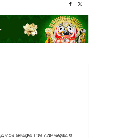
ାଜ୍ୟ ଗଠନ ହୋଇଥିଲା । ଏକ ମହାନ ଲକ୍ଷ୍ୟ ଓ