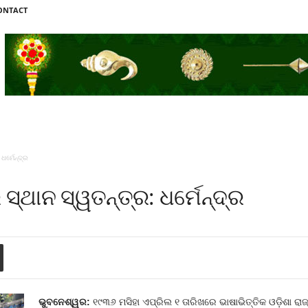
ONTACT
ଧର୍ମେନ୍ଦ୍ର
୍ଥାନ ସ୍ୱତନ୍ତ୍ର: ଧର୍ମେନ୍ଦ୍ର
ଭୁବନେଶ୍ୱର:
୧୯୩୬ ମସିହା ଏପ୍ରିଲ ୧ ତାରିଖରେ ଭାଷାଭିତ୍ତିକ ଓଡ଼ିଶା ର