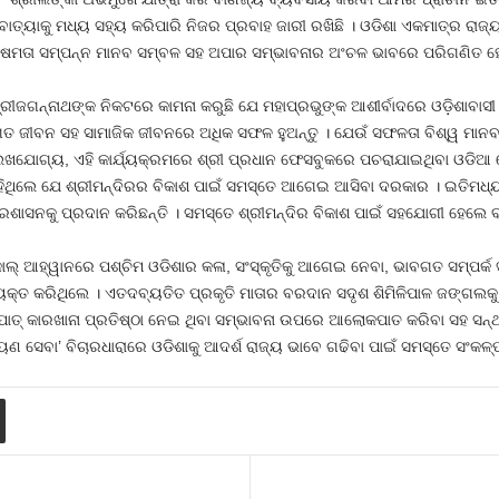
, ବାତ୍ୟାକୁ ମଧ୍ୟ ସହ୍ୟ କରିପାରି ନିଜର ପ୍ରବାହ ଜାରୀ ରଖିଛି । ଓଡିଶା ଏକମାତ୍ର ରାଜ୍ୟ
କ୍ଷମତା ସମ୍ପନ୍ନ ମାନବ ସମ୍ବଳ ସହ ଅପାର ସମ୍ଭାବନାର ଅଂଚଳ ଭାବରେ ପରିଗଣିତ ହ
ଜଗନ୍ନାଥଙ୍କ ନିକଟରେ କାମନା କରୁଛି ଯେ ମହାପ୍ରଭୁଙ୍କ ଆଶୀର୍ବାଦରେ ଓଡ଼ିଶାବାସୀ 
ତଗତ ଜୀବନ ସହ ସାମାଜିକ ଜୀବନରେ ଅଧିକ ସଫଳ ହୁଅନ୍ତୁ । ଯେଉଁ ସଫଳତା ବିଶ୍ୱ ମା
ଲ୍ଲେଖଯୋଗ୍ୟ, ଏହି କାର୍ଯ୍ୟକ୍ରମରେ ଶ୍ରୀ ପ୍ରଧାନ ଫେସବୁକରେ ପଚରାଯାଇଥିବା ଓଡିଆ
କହିଥିଲେ ଯେ ଶ୍ରୀମନ୍ଦିରର ବିକାଶ ପାଇଁ ସମସ୍ତେ ଆଗେଇ ଆସିବା ଦରକାର । ଇତିମଧ୍ୟ
୍ରଶାସନକୁ ପ୍ରଦାନ କରିଛନ୍ତି । ସମସ୍ତେ ଶ୍ରୀମନ୍ଦିର ବିକାଶ ପାଇଁ ସହଯୋଗୀ ହେଲେ ବ
ଲ୍ ଆହ୍ୱାନରେ ପଶ୍ଚିମ ଓଡିଶାର କଳା, ସଂସ୍କୃତିକୁ ଆଗେଇ ନେବା, ଭାବଗତ ସମ୍ପର୍କ
କ୍ତ କରିଥିଲେ । ଏତଦବ୍ୟତିତ ପ୍ରକୃତି ମାତାର ବରଦାନ ସଦୃଶ ଶିମିଳିପାଳ ଜଙ୍ଗଲକୁ ଅ
ସ୍ପାତ୍ କାରଖାନା ପ୍ରତିଷ୍ଠା ନେଇ ଥିବା ସମ୍ଭାବନା ଉପରେ ଆଲୋକପାତ କରିବା ସହ ସନ
ାୟଣ ସେବା’ ବିଚାରଧାରାରେ ଓଡିଶାକୁ ଆଦର୍ଶ ରାଜ୍ୟ ଭାବେ ଗଢିବା ପାଇଁ ସମସ୍ତେ ସଂକଳ୍