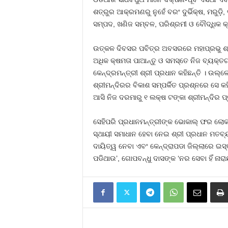
ଶତ୍ରୁର ଆକ୍ରମଣରୁ ନୁହେଁ ବରଂ ଦୁର୍ଭିକ୍ଷ, ମରୁଡ଼ି
ସମ୍ପଦ, ଖଣିଜ ସମ୍ବଳ, ପରିଶ୍ରମୀ ଓ ବୌଦ୍ଧିକ 
ଉତ୍କଳ ଦିବସର ପବିତ୍ର ଅବସରରେ ମହାପ୍ରଭୁ ଶ୍ରୀ
ଅଧିକ କ୍ଷମତା ପାଆନ୍ତୁ ଓ ସମସ୍ତେ ନିଜ ବ୍ୟକ୍
କେନ୍ଦ୍ରମନ୍ତ୍ରୀ ଶ୍ରୀ ପ୍ରଧାନ କହିଛନ୍ତି । ଉ
ଶ୍ରୀମନ୍ଦିରର ବିକାଶ ସମ୍ପର୍କିତ ପ୍ରଶ୍ନରେ ସେ 
ଆସି ନିଜ ଦରମାରୁ ୧ ଲକ୍ଷ ଟଙ୍କା ଶ୍ରୀମନ୍ଦିର ପ
ସେହିପରି ପ୍ରଧାନମନ୍ତ୍ରୀଙ୍କ ଭୋକାଲ୍ ଫର ଲୋକା
ସ୍ଥାୟୀ ସମାଧାନ ହେବା ନେଇ ଶ୍ରୀ ପ୍ରଧାନ ମତବ୍ୟ
ଦାୟିତ୍ୱ ନେବା ଏବଂ କେନ୍ଦ୍ରାପଡା ଜିଲ୍ଲାରେ ଇ
ପଡିଥାଉ’, ଗୋପବନ୍ଧୁ ଦାସଙ୍କ ‘ନର ସେବା ହିଁ ନାର