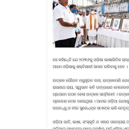
ସେ କହିଛନ୍ତି ଯେ ୨୦୩୬କୁ ଓଡ଼ିଶା ଭାଷାଭିତିକ ରା
ଆମେ ଓଡ଼ିଶାକୁ ଶକ୍ତିଶାଳୀ ସମାଜ କରିବାକୁ ହେବ 
ଉତ୍କଳ ଗୌରବ ମଧୁସୂଦନ ଦାସ, ଉତ୍କଳମଣି ଗୋପବନ
ରାଧାନାଥ ରାୟ, ସ୍ୱଭାବ କବି ଗଙ୍ଗାଧର ମେହେରଙ୍
ପ୍ରଥମେ ଗଠନ ହେଲା ଉତ୍କଳ ସମ୍ମିଳନୀ । ଉତ୍କଳ 
ପ୍ରଦେଶ ଗଠନ ହୋଇଥିଲା । ଆମର ଓଡ଼ିଆ ଗାଥାକୁ 
ଜଗବନ୍ଧୁ ଓ ବୀର ସୁରେନ୍ଦ୍ର ସାଏଙ୍କ ଭଳି ନେତୃତ
ଓଡ଼ିଆ ଜାତି, ଭାଷା, ସଂସ୍କୃତି ଓ ଏହାର ପରମ୍ପରା
ଓଡିଆର ସାଧବପୁଅ ମାନେ ଦକ୍ଷିଣ-ପୂର୍ବ ଏସିଆ ଏବଂ