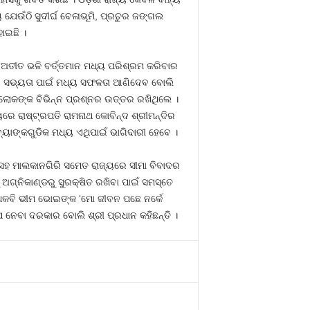
 ଯେଉଁଠି ସୁଦୀର୍ଘ ବେଳାଭୂମି, ପ୍ରଚୁର ଜଙ୍ଗଲ
ୋଇଛି ।
ଅତୀତ ଭଳି ବର୍ତ୍ତମାନ ମଧ୍ୟ ପରିଶ୍ରମ କରିବାର
ନବ ସଭ୍ୟତା ପାଇଁ ମଧ୍ୟ ସଫଳତା ଆଣିଦେବ ବୋଲି
 ଲୋକଙ୍କ ବିଭିନ୍ନ ପ୍ରଶ୍ନର ଉତ୍ତର ରଖିଥିଲେ ।
ରେ ରାଷ୍ଟ୍ରପତି ରାମନାଥ କୋବିନ୍ଦ ଶ୍ରୀମନ୍ଦିର
୍ୟାଙ୍କଗୁଡିକ ମଧ୍ୟ ଏଥିପାଇଁ ଭାଗିଦାରୀ ହେବେ ।
 ସହ ମାଲକାନଗିରି ସମେତ ରାଜ୍ୟରେ ସୀମା ବିବାଦର
ଗ୍ନିକାଣ୍ଡରୁ ସୁରକ୍ଷିତ ରଖିବା ପାଇଁ ସମସ୍ତେ
୍ଥକବି ଭୀମ ଭୋଇଙ୍କ ‘ମୋ ଜୀବନ ପଛେ ନର୍କେ
ପ ନେବା ଦରକାର ବୋଲି ଶ୍ରୀ ପ୍ରଧାନ କହିଛନ୍ତି ।