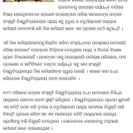
ନିୟମିତ ନହୋଇ ଆତ୍ମହତ୍ୟା କରିବା ଘଟଣା
ରାଜଭବନରୁ ରାଜରାସ୍ତା ପର୍ଯ୍ୟନ୍ତ ଚର୍ଚ୍ଚାର
ବିଷୟ ହୋଇଥିବାବେଳେ ରାଜଧାନୀ ଉପକଣ୍ଠରେ ଓଡିଶା ସରକାରଙ୍କ ଉତ୍କଳ
ସଂସ୍କୃତି ବିଶ୍ୱବିଦ୍ୟାଳୟର ପ୍ରାୟ ସବୁ ତୃତୁୟ ଓ ଚତୁର୍ଥଶ୍ରେଣୀ ପାହ୍ୟାର
କର୍ମଚାରୀ ୧୫/୨୦ବର୍ଷ ଧରି ଠିକା କର୍ମଚାରୀ ଭାବେ ଏକ ପ୍ରକାର ବେଠି ଖଟୁଛନ୍ତି ।
ଏହି ଠିକା କର୍ମଚାରୀମାନଙ୍କୁ ନିୟମିତ କରିବା ସଂକ୍ରାନ୍ତରେ ପଦକ୍ଷେପ ନେବାଲାଗି
ଓଡିଶା ହାଇକୋର୍ଟ ବାରମ୍ବାର ନିର୍ଦ୍ଦେଶ ଦେଉଥିଲେ ମଧ୍ୟ ଏ ଦିଗରେ ବିଶେଷ
ଧ୍ୟାନ ଦିଆଯାଉନାହିଁ । ନାମାଙ୍କନ ଠାରୁ ଆରମ୍ଭକରି ପରୀକ୍ଷା ପରିଚାଳନା, ଫଳ
ପ୍ରକାଶନ ଓ ସାର୍ଟିଫିକେଟ ବଣ୍ଟନ ପର୍ଯ୍ୟନ୍ତ ସବୁ କାମ ସଂସ୍କୃତି
ବିଶ୍ୱବିଦ୍ୟାଳୟର ଠିକା କର୍ମଚାରୀଙ୍କ ଦ୍ୱାରା ହେଉଛି । ଏମାନେ କାମ ବନ୍ଦ
କରିଦେଲେ ବିଶ୍ୱବିଦ୍ୟାଳୟ ଅଚଳ ହୋଇପଡିବ ।
୧୯୯୯ ମସିହାରେ ଉତ୍କଳ ସଂସ୍କୃତି ବିଶ୍ୱବିଦ୍ୟାଳୟ ଜନ୍ମ ନେବାପରେ ବିଭିନ୍ନ
ପାହ୍ୟାରେ କେତେକ ପଦବୀ ସୃଷ୍ଟି କରିଥିଲେ । ବିଶ୍ୱବିଦ୍ୟାଳୟର ପ୍ରଥମ କୁଳପତି
ଏକ କମିଟି ଗଠନ କରି ତୃତୀୟ ଓ ଚତୁର୍ଥଶ୍ରେଣୀ ପାହ୍ୟା ପଦବୀରେ ନିଯୁକ୍ତି ଲାଗି
ବିଜ୍ଞପ୍ତି ପ୍ରକାଶ କରିବା ସହ ଏକ ମନୋନୟନ କମିଟି ମାଧ୍ୟମରେ ଯୋଗ୍ୟ
ପ୍ରାର୍ଥୀଙ୍କୁ ବାଛି ନିଯୁକ୍ତି ଦେଇଥିଲେ । ସେତେବେଳେ ସେମାନଙ୍କୁ ଅସ୍ଥାୟୀ
କର୍ମଚାରୀ ଭାବେ ରଖାଯାଇଥିଲା ।