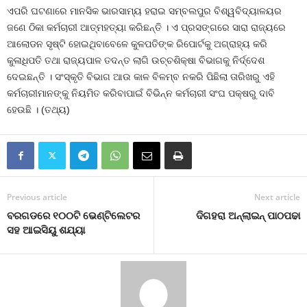
ଏପରି ଘଟଣାରେ ମାନସିକ ଭାରସାମ୍ୟ ହରାଇ ସମ୍ବଲପୁର ବିଶ୍ୱବିଦ୍ୟାଳୟର
ଜଣେ ଠିକା କର୍ମଚାରୀ ଆତ୍ମହତ୍ୟା କରିଛନ୍ତି । ଏ ପ୍ରସଙ୍ଗରେ ସାରା ରାଜ୍ୟରେ
ଆଲୋଡନ ସୃଷ୍ଟି ହୋଇଥିବାବେଳେ କୁଳପତିଙ୍କ ରିପୋର୍ଟକୁ ଅଗ୍ରାହ୍ୟ କରି
କୁଳାଧିପତି ତଥା ରାଜ୍ୟପାଳ ତଦନ୍ତ ଲାଗି ଉଚ୍ଚଶିକ୍ଷା ବିଭାଗକୁ ନିର୍ଦ୍ଦେଶ
ଦେଇଛନ୍ତି । ସଂସ୍କୃତି ବିଭାଗ ଆଉ କାଳ ବିଳମ୍ବ ନକରି ପିଛିଲା ତାରିଖରୁ ଏହି
କର୍ମଚାରୀମାନଙ୍କୁ ନିୟମିତ କରିବାପାଇଁ ବିଭିନ୍ନ କର୍ମଚାରୀ ସଂଘ ପକ୍ଷରୁ ଦାବି
ହେଉଛି । (ତଥ୍ୟ)
Previous article
Next article
ବରଗଡରେ ୧୦୦ଟି ଭେଣ୍ଟିଲେଟର
ଦିଗହରା ଅନ୍‍ଲାଇନ୍‍ ପାଠପଢା
ସହ ଆଇସିୟୁ ଶଯ୍ୟା