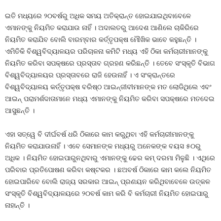
ଇତି ମଧ୍ୟରେ ୨୦ବର୍ଷରୁ ଅଧିକ ସମୟ ଅତିକ୍ରାନ୍ତ ହୋଇଯାଇଥିବାବେଳେ
ଏମାନଙ୍କୁ ନିୟମିତ କରାଯାଉ ନାହିଁ । ଅଦାଲତରୁ ଆଦେଶ ଆଣିଲେ ଚାକିରିରେ
ନିୟମିତ କରାଯିବ ବୋଲି ବାରମ୍ବାର କର୍ତ୍ତୃପକ୍ଷ ମୌଖିକ ଭାବେ କହୁଛନ୍ତି ।
ଏମିତିକି ବିଶ୍ୱବିଦ୍ୟାଳୟର ପରିଚାଳନା କମିଟି ମଧ୍ୟ ଏହି ଠିକା କର୍ମଚାରୀମାନଙ୍କୁ
ନିୟମିତ କରିବା ସପକ୍ଷରେ ପ୍ରସ୍ତାବ ଗ୍ରହଣ କରିଛନ୍ତି । ତେବେ ସଂସ୍କୃତି ବିଭାଗ
ବିଶ୍ୱବିଦ୍ୟାଳୟର ପ୍ରସ୍ତାବରେ ରାଜି ହେଉନାହିଁ । ଏ ସଂକ୍ରାନ୍ତରେ
ବିଶ୍ୱବିଦ୍ୟାଳୟ କର୍ତ୍ତୃପକ୍ଷ ବରିଷ୍ଠ ଆଇନ୍‍ଜୀବୀମାନଙ୍କ ମତ ଲୋଡିଥିଲେ ଏବଂ
ଆଇନ୍‍ ପରାମର୍ଶଦାତାମାନେ ମଧ୍ୟ ଏମାନଙ୍କୁ ନିୟମିତ କରିବା ସପକ୍ଷରେ ମତଦେଇ
ଆସୁଛନ୍ତି ।
ଏହା ସତ୍ୱେ ବି ଦୀର୍ଘବର୍ଷ ଧରି ଠିକାରେ କାମ କରୁଥିବା ଏହି କର୍ମଚାରୀମାନଙ୍କୁ
ନିୟମିତ କରାଯାଉନାହିଁ । ଏବେ ସେମାନଙ୍କ ମଧ୍ୟରୁ ଅନେକଙ୍କ ବୟସ ୫୦ରୁ
ଅଧିକ । ନିୟମିତ ହୋଇପାରୁନଥିବାରୁ ଏମାନଙ୍କୁ ଢେର କମ୍‍ ଦରମା ମିଳୁଛି । ଏଥିରେ
ପରିବାର ପ୍ରତିପୋଷଣ କରିବା କଷ୍ଟକର । ଛଅବର୍ଷ ଠିକାରେ କାମ କଲେ ନିୟମିତ
ହୋଇପାରିବେ ବୋଲି ରାଜ୍ୟ ସରକାର ଆଇନ୍‍ ପ୍ରଣୟନ କରିଥିବାବେଳେ ଉତ୍କଳ
ସଂସ୍କୃତି ବିଶ୍ୱବିଦ୍ୟାଳୟରେ ୨୦ବର୍ଷ କାମ କରି ବି କର୍ମଚାରୀ ନିୟମିତ ହୋଇପାରୁ
ନାହାନ୍ତି ।