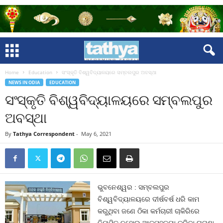
Home
Education
ସଂସ୍କୃତି ବିଶ୍ୱବିଦ୍ୟାଳୟରେ ସମ୍ବଲପୁର ଅବସ୍ଥା
NEWS IN ODIA
EDUCATION
ସଂସ୍କୃତି ବିଶ୍ୱବିଦ୍ୟାଳୟରେ ସମ୍ବଲପୁର
ଅବସ୍ଥା
By
Tathya Correspondent
-
May 6, 2021
ଭୁବନେଶ୍ୱର : ସମ୍ବଲପୁର
ବିଶ୍ୱବିଦ୍ୟାଳୟରେ ଦୀର୍ଷବର୍ଷ ଧରି କାମ
କରୁଥିବା ଜଣେ ଠିକା କର୍ମଚାରୀ ଚାକିରିରେ