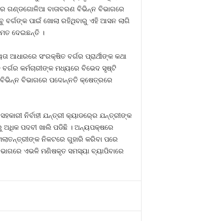
େକ୍ଷୀରେ ଗଣ୍ଡଗୋଳିଆ ବାତାବରଣ ବିଭିନ୍ନ ବିଭାଗରେ
ୁ ବର୍ଗଙ୍କ ପାଇଁ ଖୋଲା ରହିଥିବାରୁ ଏହି ଆସନ ଲାଗି
 ମତ ଦେଇଛନ୍ତି ।
 ଆଧାରରେ ସଂରକ୍ଷିତ ବର୍ଗର ପ୍ରାର୍ଥୀଙ୍କ କଥା
ବର୍ଗର କର୍ମଚାରୀଙ୍କ ମଧ୍ୟରେ ବିଭେଦ ସୃଷ୍ଟି
ରୁ ବିଭିନ୍ନ ବିଭାଗରେ ପଦୋନ୍ନତି କ୍ଷେତ୍ରରେ
କାରୀ ନିର୍ବାହୀ ଯନ୍ତ୍ରୀ କ୍ୟାଡର୍‍ରେ ଯନ୍ତ୍ରୀଙ୍କ
ରୁ ଅଧିକ ପଦବୀ ଖାଲି ପଡିଛି । ଅନ୍ୟପକ୍ଷରେ
ଲାତନ୍ତ୍ରୀଙ୍କ ନିକଟରେ ଗୁହାରି କରିବା ପରେ
 ବିଭାଗରେ ଏଭଳି ମଣିଷକୃତ ସମସ୍ୟା ବ୍ୟାପିବାରେ