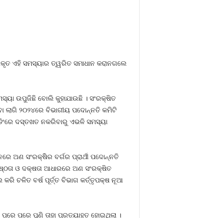
ାରୀକୃତ ଏହି ସମସ୍ୟାର ତ୍ୱରିତ ସମାଧାନ କରାନଗଲେ
ସ୍ୟା ଉପୁଜିଛି ବୋଲି କୁହାଯାଉଛି । ସଂରକ୍ଷିତ
ା ଲାଗି ୨୦୨୪ରେ ବିଭାଗୀୟ ପଦୋନ୍ନତି କମିଟି
େଡିଂରେ ଦସ୍ତଖତ ନକରିବାରୁ ଏଭଳି ସମସ୍ୟା
ରେ ଅଣ ସଂରକ୍ଷିିର ବର୍ଗର ପ୍ରାର୍ଥୀ ପଦୋନ୍ନତି
ରିଷ୍ଠତା ଓ ଦକ୍ଷତା ଆଧାରରେ ଅଣ ସଂରକ୍ଷିତ
ରି ଚଳିତ ବର୍ଷ ପୂର୍ତ୍ତ ବିଭାଗ କର୍ତ୍ତୃପକ୍ଷ ନୂଆ
ବା ପରେ ପରେ ପୁଣି ତାହା ପ୍ରତ୍ୟାହୃତ ହୋଇଥିଲା ।