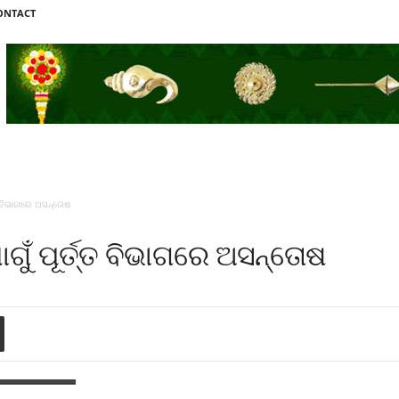
ONTACT
୍ତ ବିଭାଗରେ ଅସନ୍ତୋଷ
ଗୁଁ ପୂର୍ତ୍ତ ବିଭାଗରେ ଅସନ୍ତୋଷ