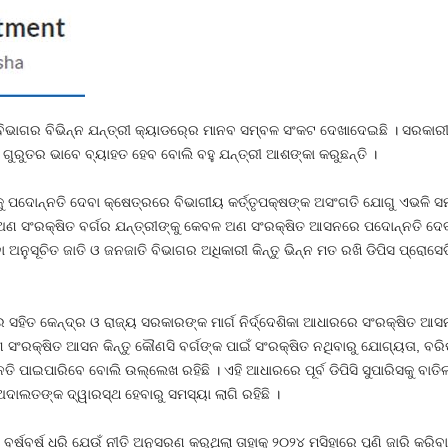
ତ ବିଭାଗର ବିଭିନ୍ନ ଯନ୍ତ୍ରୀ କ୍ୟାଡର୍‍ରେ ମାନବ ସମ୍ବଳ ସଂକଟ ଦେଖାଦେଇଛି । ସରକ
୍ୟ ଗୁରୁତର ଭାବେ ବ୍ୟାହତ ହେବ ବୋଲି ବହୁ ଯନ୍ତ୍ରୀ ଆଶଙ୍କା କରୁଛନ୍ତି ।
ପଦକୁ ପଦୋନ୍ନତି ଦେବା କ୍ଷେତ୍ରରେ ବିଭାଗୀୟ କର୍ତ୍ତୃପକ୍ଷଙ୍କ ଅସଂଗତି ଯୋଗୁ ଏଭଳି ସମ
 ଅଣ ସଂରକ୍ଷିତ ବର୍ଗର ଯନ୍ତ୍ରୀଙ୍କୁ କେବଳ ଅଣ ସଂରକ୍ଷିତ ଆସନରେ ପଦୋନ୍ନତି ଦେବ
ଅନୁସୂଚିତ ଜାତି ଓ ଜନଜାତି ବିଭାଗର ଅଧିକାରୀ କିନ୍ତୁ ଭିନ୍ନ ମତ ରଖି ଡିପିସ ପ୍ରୋସ
ର ସହିତ କେନ୍ଦ୍ର ଓ ରାଜ୍ୟ ସରକାରଙ୍କ ମାର୍ଗ ନିର୍ଦ୍ଦେଶିକା ଆଧାରରେ ସଂରକ୍ଷିତ ଆସନ
 ସଂରକ୍ଷିତ ଆସନ କିନ୍ତୁ କୌଣସି ବର୍ଗଙ୍କ ପାଇଁ ସଂରକ୍ଷିତ ନଥିବାରୁ ଯୋଗ୍ୟତା, ବ
 ପାଇପାରିବେ ବୋଲି ଉଲ୍ଲେଖ ରହିଛି । ଏହି ଆଧାରରେ ପୂର୍ବ ଡିପିସି ସୁପାରିସକୁ ବାତିଲ କ
 ଅଦାଲତଙ୍କ ଦ୍ୱାରସ୍ଥ ହେବାରୁ ସମସ୍ୟା ଲାଗି ରହିଛି ।
 ବର୍ଷବର୍ଷ ଧରି ଯେଉଁ ନୀତି ଅନୁସରଣ କରୁଥିଲା ତାହାକୁ ୨୦୨୪ ମସିହାରେ ପୁଣି ଜାରି କରି