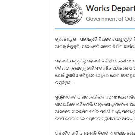
ଭୁବନେଶ୍ୱର : ପଦୋନ୍ନତି ବିଭ୍ରାଟ ଯୋଗୁ ପୂର୍ତ୍
ଆଗକୁ ନିଯୁକ୍ତି, ପଦୋନ୍ନତି ସମେତ ନିର୍ମାଣ କାର୍ଯ
ସହକାରୀ ଯନ୍ତ୍ରୀରୁ ସହକାରୀ ନିର୍ବାହୀ ଯନ୍ତ୍ରୀ 
ବର୍ଗର ଯନ୍ତ୍ରୀଙ୍କୁ ସେହି ସଂରକ୍ଷିତ ଆସନରେ ଓ
ଯେଉଁ ସୁପାରିସ କରିଥିଲେ ସେଥିରେ ଯୋଗ ଦେଇଥିବା 
ଉପୁଜିଥିଲା ।
ସୁପ୍ରିମକୋର୍ଟ ଓ ହାଇକୋର୍ଟଙ୍କ ବହୁ ମାମଲାର ନଜି
ପାଇପାରିବେ ନାହିଁ ବୋଲି ଉଲ୍ଲେଖ ଥିବାବେଳେ ଅଣ
ଆସନରେ ସଂରକ୍ଷିତ ବର୍ଗର ପ୍ରାର୍ଥୀ ମଧ୍ୟ ପଦୋନ୍ନତି
ଡିପିସି କରିବା ପରେ ବଞ୍ôଚତ ପ୍ରାର୍ଥୀମାନେ ଆଇନ୍‍
ଅନୁସୂଚିତ ଜାତି ଓ ଜନଜାତି ବିଭାଗ ଏ ସଂକ୍ରାନ୍ତରେ