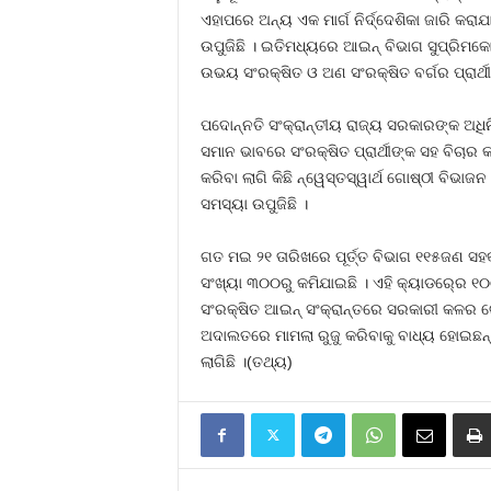
ଏହାପରେ ଅନ୍ୟ ଏକ ମାର୍ଗ ନିର୍ଦ୍ଦେଶିକା ଜାରି କରା
ଉପୁଜିଛି । ଇତିମଧ୍ୟରେ ଆଇନ୍‍ ବିଭାଗ ସୁପ୍ରିମକୋ
ଉଭୟ ସଂରକ୍ଷିତ ଓ ଅଣ ସଂରକ୍ଷିତ ବର୍ଗର ପ୍ରାର୍
ପଦୋନ୍ନତି ସଂକ୍ରାନ୍ତୀୟ ରାଜ୍ୟ ସରକାରଙ୍କ ଅଧ
ସମାନ ଭାବରେ ସଂରକ୍ଷିତ ପ୍ରାର୍ଥୀଙ୍କ ସହ ବିଚାର 
କରିବା ଲାଗି କିଛି ନ୍ୱେସ୍ତସ୍ୱାର୍ଥ ଗୋଷ୍ଠୀ ବିଭା
ସମସ୍ୟା ଉପୁଜିଛି ।
ଗତ ମଇ ୨୧ ତାରିଖରେ ପୂର୍ତ୍ତ ବିଭାଗ ୧୧୫ଜଣ ସହକାର
ସଂଖ୍ୟା ୩୦୦ରୁ କମିଯାଇଛି । ଏହି କ୍ୟାଡର୍‍ରେ ୧୦
ସଂରକ୍ଷିତ ଆଇନ୍‍ ସଂକ୍ରାନ୍ତରେ ସରକାରୀ କଳର ଗ
ଅଦାଲତରେ ମାମଲା ରୁଜୁ କରିବାକୁ ବାଧ୍ୟ ହୋଇଛନ୍ତ
ଲାଗିଛି ।(ତଥ୍ୟ)