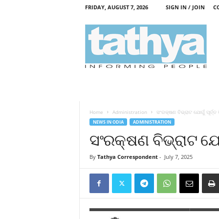
FRIDAY, AUGUST 7, 2026
SIGN IN / JOIN
C
T
a
t
h
y
a
Home
Administration
ସଂରକ୍ଷଣ ବିଭ୍ରାଟ ଯୋଗୁଁ ପୂର୍ତ
NEWS IN ODIA
ADMINISTRATION
ସଂରକ୍ଷଣ ବିଭ୍ରାଟ ଯୋ
By
Tathya Correspondent
-
July 7, 2025