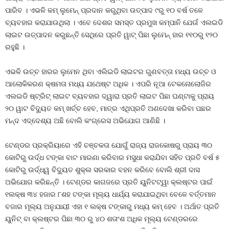
ପାରିବ । ଏଭଳି କମ୍ ଲୁମେନ୍ ପ୍ରଦାନ କରୁଥିବା ଉତ୍ପାଦ ୯ରୁ ୧୦ ବର୍ଷ ତଳେ
ବ୍ୟବହାର କରାଯାଉଥିଲା । ଏବେ ଦେଶର ସମସ୍ତ ପ୍ରମୁଖ କମ୍ପାନି ଯେଉଁ ଏଲଇଡି
ଲାଇଟ ଉତ୍ପାଦନ କରୁଛନ୍ତି ସେଥିରେ ପ୍ରତି ୱାଟ୍ ପିଛା ଲୁମେନ୍ ହାର ୧୧୦ରୁ ୧୨୦
ରହୁଛି ।
ଏଭଳି ଉଚ୍ଚ ହାରର ଲୁମେନ ଥିବା ଏଲିଇଡି ଲାଇଟର ଗୁଣବତ୍ତା ମଧ୍ୟ ଉଚ୍ଚ ଓ
ଆଲୋକିକରଣ କ୍ଷମତା ମଧ୍ୟ ଯଥେଷ୍ଟ ଅଧିକ । ଏପରି ନୂଆ ଟେକନୋଲୋଜିର
ଏଲଇଡି ଷ୍ଟ୍ରିଟ୍ ଲାଇଟ ବ୍ୟବହାର ଦ୍ୱାରା ପ୍ରତି ଲାଇଟ ପିଛା ଘଣ୍ଟାକୁ ପ୍ରାୟ
୨୦ ୱାଟ ବିଦ୍ୟୁତ କମ୍ ଖର୍ଚ୍ଚ ହେବ, ମାତ୍ର ଏଥିପ୍ରତି ଅଣଦେଖା କରିବା ପଛର
ମନ୍ଦ ଏଦ୍ଦେଶ୍ୟ ଅଛି ବୋଲି କଂଗ୍ରେସ ଅଭିଯୋଗ ଆଣିଛି ।
ଟେଣ୍ଡର ପ୍ରକ୍ରିୟାରେ ଏହି ଚଞ୍ଚକତା ଯୋଗୁଁ ରାଜ୍ୟ ରାଜକୋଷରୁ ପ୍ରାୟ ୩୦
କୋଟିରୁ ଉର୍ଦ୍ଧ ଟଙ୍କା ବାଟ ମାରଣା କରିବାର ମସୁଧା କରାଯିବା ସହିତ ପ୍ରତି ବର୍ଷ ୫
କୋଟିରୁ ଉର୍ଦ୍ଧ୍ୱ ବିଦ୍ୟୁତ ଶୁକ୍ଲ ସରକାର ବହନ କରିବେ ବୋଲି ଶ୍ରୀ ଦାସ
ଅଭିଯୋଗ କରିଛନ୍ତି । ଟେଣ୍ଡର କାଗଜରେ ପ୍ରତି ୟୁନିଟଟ୍ୱା କ୍ଲଷ୍ଟର ପାଇଁ
୧ଲକ୍ଷ ୩୪ ହଜାର ୮ଶହ ଟଙ୍କା ମୂଲ୍ୟ ଧାର୍ଯ୍ୟ କରାଯାଇଥିବା ବେଳେ ବର୍ତ୍ତମାନ
ବଜାର ମୂଲ୍ୟ ଅନୁଯାୟୀ ଏହା ୧ ଲକ୍ଷ ଟଙ୍କାରୁ ମଧ୍ୟ କମ୍ ହେବ । ଅର୍ଥାତ ପ୍ରତି
ୟୁନିଟ୍ ବା କ୍ଲଷ୍ଟର ପିଛା ୩୦ ରୁ ୪୦ ଶତାଂଶ ଅଧିକ ମୂଲ୍ୟ ଟେଣ୍ଡରରେ