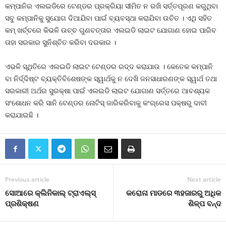
କମ୍ପାନିର ଏଲଇଡିରେ ଟେଣ୍ଡର ପ୍ରକ୍ରିୟା ସୀମିତ ନ ରଖି ସର୍ତ୍ତପୂରଣ କରୁଥିବା
ସବୁ କମ୍ପାନିକୁ ସୁଯୋଗ ଦିଆଯିବା ପାଇଁ ବ୍ୟବସ୍ଥା କରାଯିବା ଉଚିତ । ଏଥି ସହିତ
କମ୍ ଖର୍ଚ୍ଚରେ କିଭଳି ଉଚ୍ଚ ଗୁଣବତ୍ତାର ଏଲଇଡି ଲାଇଟ ଯୋଗାଣ ହୋଇ ପାରିବ
ତାହା ସରକାର ସୁନିଶ୍ଚିତ କରିବା ଦରକାର ।
ଏଭଳି ସ୍ଥିତିରେ ଏଲଇଡି ଲାଇଟ ଟେଣ୍ଡର ରଦ୍ଦ କରାଯାଉ । କେତେକ କମ୍ପାନି
ବା ନିର୍ଦ୍ଦିଷ୍ଟ ବ୍ୟକ୍ତିବିଶେଷଙ୍କ ସ୍ୱାର୍ଥକୁ ନ ଦେଖି ଜନସାଧାରଣଙ୍କ ସ୍ୱାର୍ଥ ତଥା
ସରକାରୀ ଅର୍ଥର ସୁରକ୍ଷା ପାଇଁ ଏଲଇଡି ଲାଇଟ ଯୋଗାଣ ସର୍ତ୍ତରେ ଆବଶ୍ୟକ
ସଂଶୋଧନ କରି ସାନି ଟେଣ୍ଡର ନୋଟିସ୍ ଜାରିକରିବାକୁ କଂଗ୍ରେସ ପକ୍ଷରୁ ଦାବୀ
କରାଯାଇଛି ।
Previous article
Next article
ସୋଆରେ କ୍ଲିନିକାଲ୍ ଟ୍ରାଏଲ୍‌ସ୍
କରୋନା ମାଡରେ ୩ହଜାରରୁ ଅଧିକ
ପ୍ରଶିକ୍ଷଣ
ଶିଳ୍ପ ବନ୍ଦ