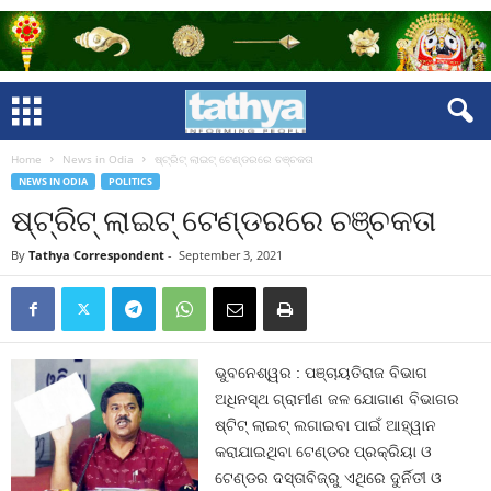
Home
News in Odia
ଷ୍ଟ୍ରିଟ୍‍ ଲାଇଟ୍ ଟେଣ୍ଡରରେ ଚଞ୍ଚକତା
NEWS IN ODIA
POLITICS
ଷ୍ଟ୍ରିଟ୍‍ ଲାଇଟ୍ ଟେଣ୍ଡରରେ ଚଞ୍ଚକତା
By
Tathya Correspondent
-
September 3, 2021
ଭୁବନେଶ୍ୱର : ପଞ୍ଚାୟତିରାଜ ବିଭାଗ
ଅଧିନସ୍ଥ ଗ୍ରାମୀଣ ଜଳ ଯୋଗାଣ ବିଭାଗର
ଷ୍ଟିଟ୍ ଲାଇଟ୍ ଲଗାଇବା ପାଇଁ ଆହ୍ୱାନ
କରାଯାଇଥିବା ଟେଣ୍ଡର ପ୍ରକ୍ରିୟା ଓ
ଟେଣ୍ଡର ଦସ୍ତାବିଜ୍‌ରୁ ଏଥିରେ ଦୁର୍ନିତୀ ଓ