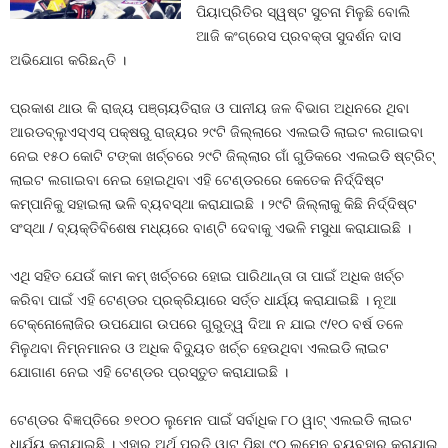
ପିୟାପ୍ରିତିର ସ୍ୱଷ୍ଟ ସୁଚନା ମିଳୁଛି ବୋଲି
ଆଜି କଂଗ୍ରେସ ପ୍ରବକ୍ତା ସୁଦର୍ଶନ ଦାସ
ଅଭିଯୋଗ କରିଛନ୍ତି ।
ପ୍ରକାଶ ଥାଉ କି ରାଜ୍ୟ ପଞ୍ଚାୟତିରାଜ ଓ ପାନୀୟ ଜଳ ବିଭାଗ ଅଧିନରେ ଥିବା
ଆରଡବ୍ଲୁଏସ୍‌ଏସ୍ ପକ୍ଷରୁ ରାଜ୍ୟର ୨୯ଟି ଜିଲ୍ଲାରେ ଏଲଇଡି ଲାଇଟ ଲଗାଇବା
ନେଇ ୧୫୦ କୋଟି ଟଙ୍କା ଖର୍ଚ୍ଚରେ ୨୯ଟି ଜିଲ୍ଲାର ଗାଁ ଗୁଡିକରେ ଏଲଇଡି ଷ୍ଟ୍ରିଟ୍
ଲାଇଟ ଲଗାଇବା ନେଇ ହୋଇଥିବା ଏହି ଟେଣ୍ଡରରେ କେତେକ ନିର୍ଦ୍ଦିଷ୍ଟ
କମ୍ପାନିକୁ ସହାଇଲା ଭଳି ବ୍ୟବସ୍ଥା କରାଯାଇଛି । ୨୯ଟି ଜିଲ୍ଲାକୁ କିଛି ନିର୍ଦ୍ଦିଷ୍ଟ
ସଂସ୍ଥା / ବ୍ୟକ୍ତିବିଶେଷ ମଧ୍ୟରେ ବାଣ୍ଟି ଦେବାକୁ ଏଭଳି ମସୁଧା କରାଯାଇଛି ।
ଏଥି ସହିତ ଯେଉଁ କାମ କମ୍ ଖର୍ଚ୍ଚରେ ହୋଇ ପାରିଥାନ୍ତା ତା ପାଇଁ ଅଧିକ ଖର୍ଚ୍ଚ
କରିବା ପାଇଁ ଏହି ଟେଣ୍ଡର ପ୍ରକ୍ରିୟାରେ ସର୍ତ୍ତ ଧାର୍ଯ୍ୟ କରାଯାଇଛି । ନୂଆ
ଟେକ୍ନୋଲୋଜିର ଉପଯୋଗ ଉପରେ ଗୁରୁତ୍ୱ ଦିଆ ନ ଯାଇ ୯/୧୦ ବର୍ଷ ତଳେ
ମିଳୁଥବା ନିମ୍ନମାନର ଓ ଅଧିକ ବିଦ୍ୟୁତ ଖର୍ଚ୍ଚ ହେଉଥିବା ଏଲଇଡି ଲାଇଟ
ଯୋଗାଣ ନେଇ ଏହି ଟେଣ୍ଡର ପ୍ରସ୍ତୁତ କରାଯାଇଛି ।
ଟେଣ୍ଡର ବିଜ୍ଞପ୍ତିରେ ୭୧୦୦ ଲୁମେନ ପାଇଁ ସର୍ବାଧିକ ୮୦ ୱାଟ୍ ଏଲଇଡି ଲାଇଟ
ଧାର୍ଯ୍ୟ କରାଯାଇଛି । ଏହାର ଅର୍ଥ ପ୍ରତି ୱାଟ୍ ପିଛା ୯୦ ଲୁମେନ ବ୍ୟବହାର କରାଯାଇ