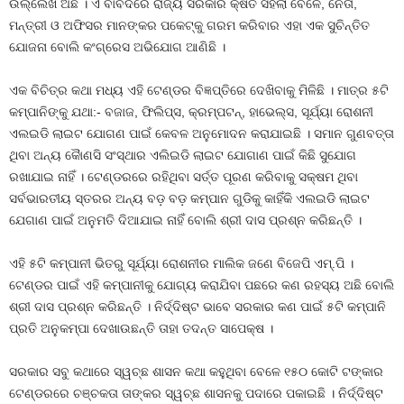
ଉଲ୍ଲେଖ ଅଛି । ଏ ବାବଦରେ ରାଜ୍ୟ ସରକାର କ୍ଷତି ସହିଲା ବେଳେ, ନେତା,
ମନ୍ତ୍ରୀ ଓ ଅଫିସର ମାନଙ୍କର ପକେଟ୍‌କୁ ଗରମ କରିବାର ଏହା ଏକ ସୁଚିନ୍ତିତ
ଯୋଜନା ବୋଲି କଂଗ୍ରେସ ଅଭିଯୋଗ ଆଣିଛି ।
ଏକ ବିଚିତ୍ର କଥା ମଧ୍ୟ ଏହି ଟେଣ୍ଡର ବିଜ୍ଞପ୍ତିରେ ଦେଖିବାକୁ ମିଳିଛି । ମାତ୍ର ୫ଟି
କମ୍ପାନିଙ୍କୁ ଯଥା:- ବଜାଜ, ଫିଲିପ୍ସ, କ୍ରମ୍ପଟନ୍‌, ହାଭେଲ୍ସ, ସୂର୍ଯ୍ୟା ରୋଶନୀ
ଏଲଇଡି ଲାଇଟ ଯୋଗଣ ପାଇଁ କେବଳ ଅନୁମୋଦନ କରାଯାଇଛି । ସମାନ ଗୁଣବତ୍ତା
ଥିବା ଅନ୍ୟ କୈାଣସି ସଂସ୍ଥାର ଏଲିଇଡି ଲାଇଟ ଯୋଗାଣ ପାଇଁ କିଛି ସୁଯୋଗ
ରଖାଯାଇ ନାହିଁ । ଟେଣ୍ଡରରେ ରହିଥିବା ସର୍ତ୍ତ ପୂରଣ କରିବାକୁ ସକ୍ଷମ ଥିବା
ସର୍ବଭାରତୀୟ ସ୍ତରର ଅନ୍ୟ ବଡ଼ ବଡ଼ କମ୍ପାନ ଗୁଡିକୁ କାହିଁକି ଏଲଇଡି ଲାଇଟ
ଯେଗାଣ ପାଇଁ ଅନୁମତି ଦିଆଯାଇ ନାହିଁ ବୋଲି ଶ୍ରୀ ଦାସ ପ୍ରଶ୍ନ କରିଛନ୍ତି ।
ଏହି ୫ଟି କମ୍ପାନୀ ଭିତରୁ ସୂର୍ଯ୍ୟା ରୋଶନୀର ମାଲିକ ଜଣେ ବିଜେପି ଏମ୍‌.ପି ।
ଟେଣ୍ଡର ପାଇଁ ଏହି କମ୍ପାନୀକୁ ଯୋଗ୍ୟ କରାଯିବା ପଛରେ କଣ ରହସ୍ୟ ଅଛି ବୋଲି
ଶ୍ରୀ ଦାସ ପ୍ରଶ୍ନ କରିଛନ୍ତି । ନିର୍ଦ୍ଦିଷ୍ଟ ଭାବେ ସରକାର କଣ ପାଇଁ ୫ଟି କମ୍ପାନି
ପ୍ରତି ଅନୁକମ୍ପା ଦେଖାଉଛନ୍ତି ତାହା ତଦନ୍ତ ସାପେକ୍ଷ ।
ସରକାର ସବୁ କଥାରେ ସ୍ୱଚ୍ଛ ଶାସନ କଥା କହୁଥିବା ବେଳେ ୧୫୦ କୋଟି ଟଙ୍କାର
ଟେଣ୍ଡରରେ ଚଞ୍ଚକତା ତାଙ୍କର ସ୍ୱଚ୍ଛ ଶାସନକୁ ପଦାରେ ପକାଇଛି । ନିର୍ଦ୍ଦିଷ୍ଟ