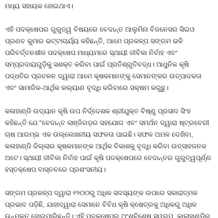
ମଧ୍ୟ ସହାୟକ ହୋଇଥାଏ।
ଏହି ପଦକ୍ଷେପର ଗୁରୁତ୍ୱ ବିଷୟରେ ବେଦାନ୍ତ ଆଲୁମିନା ବିଜନେସର ସିଇଓ
ପ୍ରଣବ କୁମାର ଭଟ୍ଟାଚାର୍ଯ୍ୟ କହିଛନ୍ତି, ଆମେ ପ୍ରକଳ୍ପ ସଙ୍ଗମ ଭଳି
ପରିବର୍ତ୍ତନଶୀଳ ପଦକ୍ଷେପ ମାଧ୍ୟମରେ ସ୍ଥାୟୀ ଜୀବିକା ନିର୍ବାହ ଏବଂ
ସମ୍ପ୍ରଦାୟଗୁଡ଼ିକୁ ସଶକ୍ତ କରିବା ପାଇଁ ପ୍ରତିଶ୍ରୁତିବଦ୍ଧ। ଆଧୁନିକ କୃଷି
ପଦ୍ଧତିର ପ୍ରଚଳନ ଦ୍ୱାରା ଆମେ କୃଷକମାନଙ୍କୁ ସେମାନଙ୍କର ଉତ୍ପାଦକତା
ଏବଂ ସାମାଜିକ-ଆର୍ଥିକ କଲ୍ୟାଣ ବୃଦ୍ଧି କରିବାରେ ସକ୍ଷମ କରୁଛୁ।
କଳାହାଣ୍ଡି ଉଦ୍ୟାନ କୃଷି ଉପ ନିର୍ଦ୍ଦେଶକ ଶ୍ରୀଯୁକ୍ତ ବିଷ୍ଣୁ ପ୍ରସାଦ ସିଂହ
କହିଛନ୍ତି ଯେ “ବେଦାନ୍ତ ଲାଞ୍ଜିଗଡ଼ର ସହଯୋଗ ଏବଂ ସମର୍ଥନ ଦ୍ୱାରା ଷ୍ଟ୍ରବେରୀ
ଚାଷ ଆରମ୍ଭ ଏକ ଉଲ୍ଲେଖନୀୟ ସଫଳତା ପାଇଛି। ସଫଳ ଅମଳ ଦେଖିବା,
କଳାହାଣ୍ଡି ଜିଲ୍ଲାର କୃଷକମାନଙ୍କ ଆର୍ଥିକ ବିକାଶକୁ ବୃଦ୍ଧି କରିବା ଉତ୍ସାହଜନକ
ଅଟେ। ସ୍ଥାୟୀ ଜୀବିକା ନିର୍ବାହ ପାଇଁ କୃଷି ପଦକ୍ଷେପରେ ବେଦାନ୍ତର ଗୁରୁତ୍ୱପୂର୍ଣ୍ଣ
ହସ୍ତକ୍ଷେପ ବାସ୍ତବରେ ପ୍ରଶଂସନୀୟ।
ସଙ୍ଗମ ପ୍ରକଳ୍ପ ଦ୍ୱାରା ୧୨୦୦ରୁ ଅଧିକ ସଦସ୍ୟଙ୍କ ଉପରେ ସକାରାତ୍ମକ
ପ୍ରଭାବ ପଡ଼ିଛି, ଯାହାଦ୍ୱାରା ସେମାନେ ବିବିଧ କୃଷି କ୍ଷେତ୍ରକୁ ଅଧିକରୁ ଅଧିକ
ଉନ୍ମୁକ୍ତ ହୋଇପାରିଛନ୍ତି। ଏହି ପଦକ୍ଷେପର ଅଂଶବିଶେଷ ସ୍ୱରୂପ, କାଲାହାଣ୍ଡିର