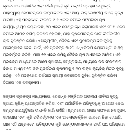
କୃଷକମାନେ ବୈଜ୍ଞାନିକ ଏବଂ ଦୀର୍ଘସ୍ଥାୟୀ କୃଷି ପଦ୍ଧତି ଗ୍ରହଣ କରୁଛନ୍ତି,
ଯାହାଦ୍ୱାରା ସେମାନଙ୍କର ଉତ୍ପାଦକତା ଏବଂ ଆୟ ଉଲ୍ଲେଖନୀୟ ଭାବେ ବୃଦ୍ଧି
ପାଉଛି। ଏହି ପଦକ୍ଷେପ ଫଳରେ ୯.୬ ଏକର ଜମିରେ ପନିପରିବା ଚାଷ
କାର୍ଯ୍ୟାନ୍ୱୟନ କରାଯାଇଛି, ୨୦ ଏକର ଗେଣ୍ଡୁ ଚାଷ କରାଯାଇଛି ଏବଂ ୧୮.୫ ଏକର
ଜମିରେ ଆମ୍ବ ବଗିଚା ବିକଶିତ ହୋଇଛି, ଯାହା କୃଷକମାନଙ୍କ ପାଇଁ ଦୀର୍ଘକାଳୀନ
ଲାଭ ସୁନିଶ୍ଚିତ କରିଛି। ଏହାବ୍ୟତୀତ, ଜୈବିକ ଏବଂ ପୁନଃଉତ୍ପାଦକ କୃଷିକୁ
ପ୍ରୋତ୍ସାହନ ଦେବା ପାଇଁ, ଏହି ପ୍ରକଳ୍ପ ୩୬ଟି ଏନ୍ଏଡିଇପି କମ୍ପୋଷ୍ଟିଂ ଢାଞ୍ଚା
ପ୍ରବର୍ତ୍ତନ କରିଛି, ଯାହା ୭୨ ଏକର ଜମିକୁ ଜୈବିକ ଚାଷ ଅଧୀନରେ ଆଣିବ। ଏହି
ପ୍ରକଳ୍ପ ମାଧ୍ୟମରେ ଆମେ ସ୍ଥାନୀୟ ସମ୍ପ୍ରଦାୟ ମଧ୍ୟରେ ଜଳ ସଂରଚନାର
ବିକାଶ ମାଧ୍ୟମରେ ଜଳ ପୁନର୍ଭରଣ କ୍ଷମତାକୁ ୧.୬୦ ଲକ୍ଷ କ୍ୟୁବିକ୍ ମିଟର ବୃଦ୍ଧି
କରିଛୁ। ଏହି ପଦକ୍ଷେପ ବର୍ଷସାରା ସ୍ଥାୟୀ ଜଳସେଚନ ସୁବିଧା ସୁନିଶ୍ଚିତ କରିବା
ଦିଗରେ ଏକ ପଦକ୍ଷେପ।
ସଙ୍ଗମ ପ୍ରକଳ୍ପ ମାଧ୍ୟମରେ, ବେଦାନ୍ତ ଲାଞ୍ଜିଗଡ ଗ୍ରାମୀଣ ଜୀବିକା ବୃଦ୍ଧି,
ସ୍ଥାୟୀ କୃଷିକୁ ପ୍ରୋତ୍ସାହିତ କରିବା ଏବଂ ଅର୍ଥନୈତିକ ଅଭିବୃଦ୍ଧିକୁ ଆଗେଇ ନେଇ
ସମ୍ପ୍ରଦାୟଗୁଡ଼ିକର ଉନ୍ନତି ଜାରି ରଖିଛି। ଷ୍ଟ୍ରବେରୀ ଚାଷର ସଫଳତା ନବସୃଜନ,
ସହଯୋଗ ଏବଂ କୃଷି ପରିବର୍ତ୍ତନର ଏକ ଆଲୋକବର୍ତ୍ତିକା ଭାବରେ ଛିଡ଼ା ହୋଇଛି,
ଯାହା ଏହି ଅଞ୍ଚଳରେ ଭବିଷ୍ୟତର କୃଷି ଉଦ୍ୟୋଗୀମାନଙ୍କ ପାଇଁ ପଥ ପରିଷ୍କାର