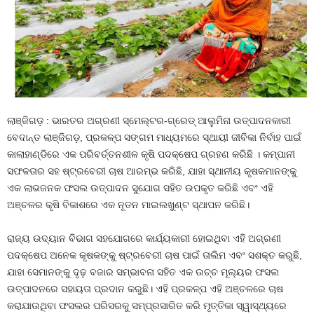
ଲାଞ୍ଜିଗଡ଼ : ଭାରତର ଅଗ୍ରଣୀ ସ୍ମେଲ୍ଟର-ଗ୍ରେଡ୍ ଆଲୁମିନା ଉତ୍ପାଦନକାରୀ
ବେଦାନ୍ତ ଲାଞ୍ଜିଗଡ଼, ପ୍ରକଳ୍ପ ସଙ୍ଗମ ମାଧ୍ୟମରେ ସ୍ଥାୟୀ ଜୀବିକା ନିର୍ବାହ ପାଇଁ
କାଲାହାଣ୍ଡିରେ ଏକ ପରିବର୍ତ୍ତନଶୀଳ କୃଷି ପଦକ୍ଷେପ ଗ୍ରହଣ କରିଛି । କମ୍ପାନୀ
ସଫଳତାର ସହ ଷ୍ଟ୍ରବେରୀ ଚାଷ ଆରମ୍ଭ କରିଛି, ଯାହା ସ୍ଥାନୀୟ କୃଷକମାନଙ୍କୁ
ଏକ ଲାଭଜନକ ଫସଲ ଉତ୍ପାଦନ ସୁଯୋଗ ସହିତ ଉପକୃତ କରିଛି ଏବଂ ଏହି
ଅଞ୍ଚଳର କୃଷି ବିକାଶରେ ଏକ ନୂତନ ମାଇଲଖୁଣ୍ଟ ସ୍ଥାପନ କରିଛି।
ରାଜ୍ୟ ଉଦ୍ୟାନ ବିଭାଗ ସହଯୋଗରେ କାର୍ଯ୍ୟକାରୀ ହୋଇଥିବା ଏହି ଅଗ୍ରଣୀ
ପଦକ୍ଷେପ ଅନେକ କୃଷକଙ୍କୁ ଷ୍ଟ୍ରବେରୀ ଚାଷ ପାଇଁ ତାଲିମ ଏବଂ ସଶକ୍ତ କରୁଛି,
ଯାହା ସେମାନଙ୍କୁ ଦୃଢ଼ ବଜାର ସମ୍ଭାବନା ସହିତ ଏକ ଉଚ୍ଚ ମୂଲ୍ୟର ଫସଲ
ଉତ୍ପାଦନରେ ସହାୟତା ପ୍ରଦାନ କରୁଛି। ଏହି ପ୍ରକଳ୍ପ ଏହି ଅଞ୍ଚଳରେ ଚାଷ
କରାଯାଉଥିବା ଫସଲର ପରିସରକୁ ସମ୍ପ୍ରସାରିତ କରି ମୃତ୍ତିକା ସ୍ୱାସ୍ଥ୍ୟରେ