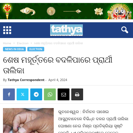
Home
Election
ଶେଷ ମହୂର୍ତ୍ତରେ ବଦଳିପାରେ ପ୍ରାର୍ଥୀ ତାଲିକା
NEWS IN ODIA
ELECTION
ଶେଷ ମହୂର୍ତ୍ତରେ ବଦଳିପାରେ ପ୍ରାର୍ଥୀ
ତାଲିକା
By
Tathya Correspondent
-
April 4, 2024
ଭୁବନେଶ୍ୱର : ନିର୍ବାଚନ ପାଖେଇ
ଆସୁଥିବାବେଳେ ବିଭିନ୍ନ ଦଳର ପ୍ରାର୍ଥୀ ତାଲିକା
ଘୋଷଣା ନେଇ ମିଶ୍ର ପ୍ରତିକ୍ରିୟା ସୃଷ୍ଟି