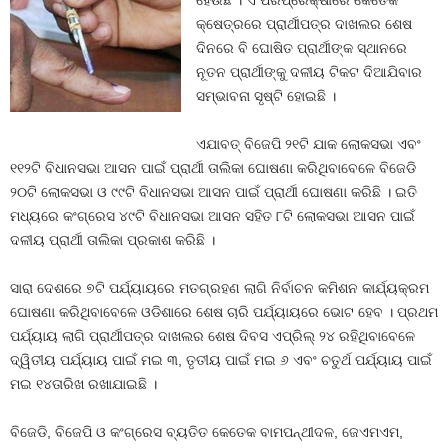
ହେଉଛି । ଏ ପରିପ୍ରେକ୍ଷୀରେ କେତେକ
କ୍ଷେତ୍ରରେ ପ୍ରାର୍ଥୀପତ୍ର ଦାଖଲର ଶେଷ
ଦିନରେ ବି ଘୋଷିତ ପ୍ରାର୍ଥୀଙ୍କ ସ୍ଥାନରେ
ନୂତନ ପ୍ରାର୍ଥୀଙ୍କୁ ଦଳୀୟ ଟିକଟ ଦିଆଯିବାର
ସମ୍ଭାବନା ସୃଷ୍ଟି ହୋଇଛି ।
ଏଯାବତ୍‍ ବିଜେପି ୨୧ଟି ଯାକ ଲୋକସଭା ଏବଂ
୧୧୨ଟି ବିଧାନସଭା ଆସନ ପାଇଁ ପ୍ରାର୍ଥୀ ତାଲିକା ଘୋଷଣା କରିଥିବାବେଳେ ବିଜେଡି
୨୦ଟି ଲୋକସଭା ଓ ୯୯ଟି ବିଧାନସଭା ଆସନ ପାଇଁ ପ୍ରାର୍ଥୀ ଘୋଷଣା କରିଛି । ଇତି
ମଧ୍ୟରେ କଂଗ୍ରେସ ୪୯ଟି ବିଧାନସଭା ଆସନ ସହିତ ୮ଟି ଲୋକସଭା ଆସନ ପାଇଁ
ଦଳୀୟ ପ୍ରାର୍ଥୀ ତାଲିକା ପ୍ରକାଶ କରିଛି ।
ସାରା ଦେଶରେ ୭ଟି ପର୍ଯ୍ୟାୟରେ ମତଗ୍ରହଣ ଲାଗି ନିର୍ବାଚନ କମିଶନ କାର୍ଯ୍ୟକ୍ରମ
ଘୋଷଣା କରିଥିବାବେଳେ ଓଡିଶାରେ ଶେଷ ଚାରି ପର୍ଯ୍ୟାୟରେ ଭୋଟ ହେବ । ପ୍ରଥମ
ପର୍ଯ୍ୟାୟ ଲାଗି ପ୍ରାର୍ଥୀପତ୍ର ଦାଖଲର ଶେଷ ଦିବସ ଏପ୍ରିଲ୍‍ ୨୪ ରହିଥିବାବେଳେ
ଦ୍ୱିତୀୟ ପର୍ଯ୍ୟାୟ ପାଇଁ ମଇ ୩, ତୃତୀୟ ପାଇଁ ମଇ ୬ ଏବଂ ଚତୁର୍ଥ ପର୍ଯ୍ୟାୟ ପାଇଁ
ମଇ ୧୪ତାରିଖ ରଖାଯାଇଛି ।
ବିଜେଡି, ବିଜେପି ଓ କଂଗ୍ରେସ ବ୍ୟତିତ କେତେକ ବାମପନ୍ଥୀଦଳ, ଜେଏମଏମ,