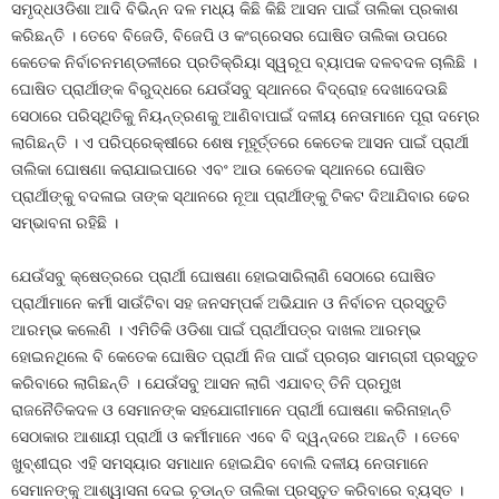
ସମୃଦ୍ଧଓଡିଶା ଆଦି ବିଭିନ୍ନ ଦଳ ମଧ୍ୟ କିଛି କିଛି ଆସନ ପାଇଁ ତାଲିକା ପ୍ରକାଶ
କରିଛନ୍ତି । ତେବେ ବିଜେଡି, ବିଜେପି ଓ କଂଗ୍ରେସର ଘୋଷିତ ତାଲିକା ଉପରେ
କେତେକ ନିର୍ବାଚନମଣ୍ଡଳୀରେ ପ୍ରତିକ୍ରିୟା ସ୍ୱରୂପ ବ୍ୟାପକ ଦଳବଦଳ ଚାଲିଛି ।
ଘୋଷିତ ପ୍ରାର୍ଥୀଙ୍କ ବିରୁଦ୍ଧରେ ଯେଉଁସବୁ ସ୍ଥାନରେ ବିଦ୍ରୋହ ଦେଖାଦେଉଛି
ସେଠାରେ ପରିସ୍ଥିତିକୁ ନିୟନ୍ତ୍ରଣକୁ ଆଣିବାପାଇଁ ଦଳୀୟ ନେତାମାନେ ପୂରା ଦମ୍‍ରେ
ଲାଗିଛନ୍ତି । ଏ ପରିପ୍ରେକ୍ଷୀରେ ଶେଷ ମୂହୂର୍ତ୍ତରେ କେତେକ ଆସନ ପାଇଁ ପ୍ରାର୍ଥୀ
ତାଲିକା ଘୋଷଣା କରାଯାଇପାରେ ଏବଂ ଆଉ କେତେକ ସ୍ଥାନରେ ଘୋଷିତ
ପ୍ରାର୍ଥୀଙ୍କୁ ବଦଳାଇ ତାଙ୍କ ସ୍ଥାନରେ ନୂଆ ପ୍ରାର୍ଥୀଙ୍କୁ ଟିକଟ ଦିଆଯିବାର ଢେର
ସମ୍ଭାବନା ରହିଛି ।
ଯେଉଁସବୁ କ୍ଷେତ୍ରରେ ପ୍ରାର୍ଥୀ ଘୋଷଣା ହୋଇସାରିଲାଣି ସେଠାରେ ଘୋଷିତ
ପ୍ରାର୍ଥୀମାନେ କର୍ମୀ ସାଉଁଟିବା ସହ ଜନସମ୍ପର୍କ ଅଭିଯାନ ଓ ନିର୍ବାଚନ ପ୍ରସ୍ତୁତି
ଆରମ୍ଭ କଲେଣି । ଏମିତିକି ଓଡିଶା ପାଇଁ ପ୍ରାର୍ଥୀପତ୍ର ଦାଖଲ ଆରମ୍ଭ
ହୋଇନଥିଲେ ବି କେତେକ ଘୋଷିତ ପ୍ରାର୍ଥୀ ନିଜ ପାଇଁ ପ୍ରଚାର ସାମଗ୍ରୀ ପ୍ରସ୍ତୁତ
କରିବାରେ ଲାଗିଛନ୍ତି । ଯେଉଁସବୁ ଆସନ ଲାଗି ଏଯାବତ୍‍ ତିନି ପ୍ରମୁଖ
ରାଜନୈତିକଦଳ ଓ ସେମାନଙ୍କ ସହଯୋଗୀମାନେ ପ୍ରାର୍ଥୀ ଘୋଷଣା କରିନାହାନ୍ତି
ସେଠାକାର ଆଶାୟୀ ପ୍ରାର୍ଥୀ ଓ କର୍ମୀମାନେ ଏବେ ବି ଦ୍ୱନ୍ଦରେ ଅଛନ୍ତି । ତେବେ
ଖୁବ୍‍ଶୀଘ୍ର ଏହି ସମସ୍ୟାର ସମାଧାନ ହୋଇଯିବ ବୋଲି ଦଳୀୟ ନେତାମାନେ
ସେମାନଙ୍କୁ ଆଶ୍ୱାସନା ଦେଇ ଚୂଡାନ୍ତ ତାଲିକା ପ୍ରସ୍ତୁତ କରିବାରେ ବ୍ୟସ୍ତ ।