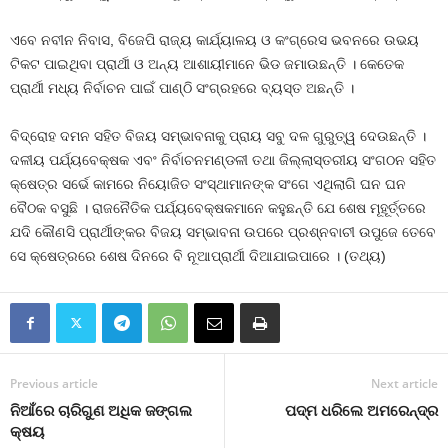
ଏବେ ନବୀନ ନିବାସ, ବିଜେପି ରାଜ୍ୟ କାର୍ଯ୍ୟାଳୟ ଓ କଂଗ୍ରେସ ଭବନରେ ଉଭୟ
ଟିକଟ ପାଇଥିବା ପ୍ରାର୍ଥୀ ଓ ଅନ୍ୟ ଆଶାୟୀମାନେ ଭିଡ ଜମାଉଛନ୍ତି । କେତେକ
ପ୍ରାର୍ଥୀ ମଧ୍ୟ ନିର୍ବାଚନ ପାଇଁ ପାଣ୍ଠି ସଂଗ୍ରହରେ ବ୍ୟସ୍ତ ଅଛନ୍ତି ।
ବିଦ୍ରୋହ ଦମନ ସହିତ ବିଜୟ ସମ୍ଭାବନାକୁ ପ୍ରାୟ ସବୁ ଦଳ ଗୁରୁତ୍ୱ ଦେଉଛନ୍ତି ।
ଦଳୀୟ ପର୍ଯ୍ୟବେକ୍ଷକ ଏବଂ ନିର୍ବାଚନମଣ୍ଡଳୀ ତଥା ଜିଲ୍ଲାସ୍ତରୀୟ ସଂଗଠନ ସହିତ
କ୍ଷେତ୍ର ସର୍ଭେ କାମରେ ନିୟୋଜିତ ସଂସ୍ଥାମାନଙ୍କ ସଂଗେ ଏଥିଲାଗି ଘନ ଘନ
ବୈଠକ ବସୁଛି । ରାଜନୈତିକ ପର୍ଯ୍ୟବେକ୍ଷକମାନେ କହୁଛନ୍ତି ଯେ ଶେଷ ମୂହୂର୍ତ୍ତରେ
ଯଦି କୌଣସି ପ୍ରାର୍ଥୀଙ୍କର ବିଜୟ ସମ୍ଭାବନା ଉପରେ ପ୍ରଶ୍ନବାଚୀ ଉପୁଜେ ତେବେ
ସେ କ୍ଷେତ୍ରରେ ଶେଷ ଦିନରେ ବି ନୂଆପ୍ରାର୍ଥୀ ଦିଆଯାଇପାରେ । (ତଥ୍ୟ)
Previous article
Next article
ନିଆଁରେ ଚାରିଗୁଣ ଅଧିକ ଜଙ୍ଗଲ
ପଦ୍ମ ଧରିଲେ ଅମରେନ୍ଦ୍ର
କ୍ଷୟ