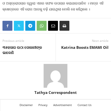
ଓ ଅସ୍ତ୍ରୋପଚାର ଦ୍ୱାରା ଏହାର ସଫଳ ଉପଚାର କରାଯାଇପାରିବ । ମାତ୍ର ଏହି
କ୍ଷେତ୍ରରେ ଏହି ରୋଗ ଆଗକୁ ବଢ଼ି ଯାଇଥିଲା ବୋଲି ସେ କହିଥିଲେ ।
Previous article
Next article
୩୫ହଜାର ଉଠା ଦୋକାନୀଙ୍କ
Katrina Boosts EMAMI Oil
ଭାଳେଣି
Tathya Correspondent
Disclaimer
Privacy
Advertisement
Contact Us