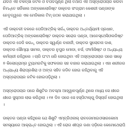
ଯଦିଓ ଏହି ଚିକିତ୍ସା ଜଟିଳ ଓ ବିପଦପୂର୍ଣ୍ଣ ଥିଲା ତଥାପି ଏହି ଅସ୍ତ୍ରୋପଚାର କରିବା
ନିମନ୍ତେ ସର୍ଜିକାଲ ଅଙ୍କୋଲୋଜିଷ୍ଟ ଡାକ୍ତର ସଂଗ୍ରାମ କେଶରୀ ପଣ୍ଡାଙ୍କ
ନେତୃତ୍ୱରେ ଏକ ମେଡିକାଲ ଟିମ୍ ଗଠନ କରାଯାଇଥିଲା ।
ଏହି ଡାକ୍ତରୀ ଦଳରେ ପେଡିଆଟ୍ରିକ୍ ସର୍ଜନ୍ ଡାକ୍ତର ଅନ୍ତର୍ଯ୍ୟାମୀ ପ୍ରଧାନ,
ପେଡିଆଟ୍ରିକ୍ ଅଙ୍କୋଲୋଜିଷ୍ଟ ଡାକ୍ତର ସରୋଜ ପଣ୍ଡା, ଆନେସ୍‌ଥେସିଓଲଜିଷ୍ଟ
ଡାକ୍ତର ଡେଜି କରନ୍‌, ଡାକ୍ତର ସ୍ୱର୍ଣ୍ଣ ବାନାର୍ଜୀ, ଡାକ୍ତର ସୁଲୋଚନା ଦାଶ,
ଡାକ୍ତର ସୌମ୍ୟା ସାମଲ, ଡାକ୍ତର ନୁପୁର ମୋଡା, ନର୍ସ, ଫାର୍ମାସିଷ୍ଟ ଓ ଅନ୍ୟାନ୍ୟ
କର୍ମଚାରୀ ରହିଥିଲେ । ଚାରି ଘଂଟା ଧରି ହୋଇଥିବା ଏହି ଅସ୍ତ୍ରୋପଚାର ପରେ ସାଢ଼େ
୭ କିଲୋଗ୍ରାମ୍‌ର ଟ୍ୟୁମରଟିକୁ ସଫଳତାର ସହ ବାହାର କରାଯାଇଥିଲା । ଏହା ଶରୀରର
ଅନ୍ୟାନ୍ୟ ଶିରାପ୍ରଶିରା ଓ ଅଙ୍ଗ ସହିତ ଜଡିତ ହୋଇ ରହିଥିବାରୁ ଏହି
ଅସ୍ତ୍ରୋପଚାର ଜଟିଳ ହୋଇପଡ଼ିଥିଲା ।
ଅସ୍ତ୍ରୋପଚାର ପରେ ଶିଶୁଟିର ଅବସ୍ଥା ଆହ୍ୱାନପୂର୍ଣ୍ଣ ଥିଲେ ମଧ୍ୟ ସେ ଧୀରେ
ଧୀରେ ସୁସ୍ଥତା ଲାଭ କରିଥିଲା । ୧୫ ଦିନ ପରେ ସେ ହସ୍ପିଟାଲ୍‌ରୁ ଡିସ୍‌ଚାର୍ଜ ହୋଇଥିଲା
।
ଡାକ୍ତର ପଣ୍ଡା କହିଥିଲେ ଯେ ଶିଶୁଟି ଏମ୍ବ୍ରିଓନାଲ୍ ରାବଡୋମାଇଓସାରକୋମା
ସମସ୍ୟାରେ ଆକ୍ରାନ୍ତ ହୋଇଥିଲା । ଏହି ରୋଗ ଶୀଘ୍ର ଜଣା ପଡ଼ିଲେ କେମୋଥେରାପି