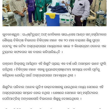
ଭୁବନେଶ୍ୱର : ଇନ୍‌ଷ୍ଟିଚ୍ୟୁଟ୍ ଅଫ୍ ମେଡିକାଲ ସାଇନ୍‌ସେସ ଆଣ୍ଡ ସମ୍ ହସ୍ପିଟାଲର
ଶୈଲ୍ୟ ଚିକିତ୍ସା ବିଭାଗର ଚିକିତ୍ସକ ମାନେ ଏକ ୨୦ ମାସ ବୟସର ଶିଶୁ ପୁତ୍ର
ପେଟରୁ ଏକ ଜଟିଳ ଅସ୍ତ୍ରୋପଚାର ମାଧ୍ୟମରେ ସାଢେ ୭ କିଲୋଗ୍ରାମ ଓଜନର ଏକ
ଟ୍ୟୁମର ସଫଳତାର ସହ ବାହାର କରିପାରିଛନ୍ତି ।
ଗଞ୍ଜାମ ଜିଲ୍ଲାରୁ ଆସିଥିବା ଏହି ଶିଶୁଟି ପ୍ରାୟ ଏକ ବର୍ଷ ଧରି ଅସମ୍ଭବ ଭାବେ ଫୁଲି
ରହିଥିଲା । ଚିକିତ୍ସକ ମାନେ ଏହାକୁ ନ୍ୟୁରୋବ୍ଲାଷ୍ଟୋମା ସମସ୍ୟା ବୋଲି ପୂର୍ବରୁ
କହିଥିଲେ ଯେଉଁଥି ପାଇଁ ଅସ୍ତ୍ରୋପଚାର ଆବଶ୍ୟକ ଥିଲା ।
ଶିଶୁଟିର ପରିବାର ଅନେକ ଗୁଡିଏ ଡାକ୍ତରଖାନାକୁ ଯାଇଥିଲେ ମଧ୍ୟ ସେଠାରେ ଏହି
ଅସ୍ତ୍ରୋପଚାର ସମ୍ଭବ ହୋଇ ନଥିଲା । ଶେଷରେ ସେମାନେ ସମ୍ ହସ୍ପିଟାଲର
ପେଡିଆଟ୍ରିକ୍ ଅଙ୍କୋଲୋଜି ବିଭାଗରେ ଶିଶୁକୁ ଦେଖାଇଥିଲେ ।