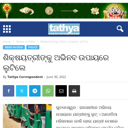
Home
News in Odia
ଶିକ୍ଷୟତ୍ରୀଙ୍କୁ ଅଭିନବ ଉପାୟରେ ଲୁଟିଲେ
NEWS IN ODIA
POLICE
ଶିକ୍ଷୟତ୍ରୀଙ୍କୁ ଅଭିନବ ଉପାୟରେ
ଲୁଟିଲେ
By
Tathya Correspondent
-
June 30, 2022
ଭୁବନେଶ୍ୱର : ରାଜଧାନୀରେ ଅଭିନୟ
ଉପାୟରେ ଯାତ୍ରୀଙ୍କୁ ଲୁଟ୍‍ । ଅଣଓଡିଆ
ମହିଳାମାନେ ମେଳି ହୋଇ ଯାତ୍ରୀ ବେଶରେ