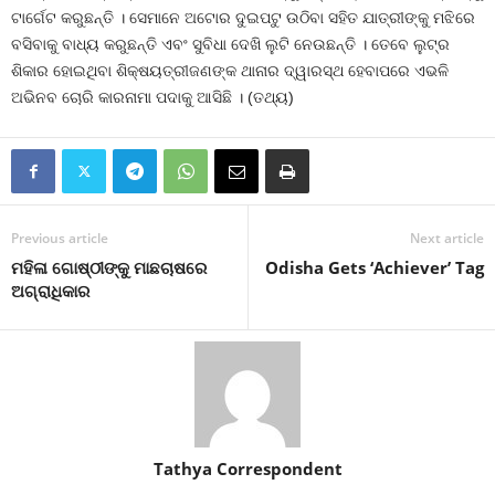
ଟାର୍ଗେଟ କରୁଛନ୍ତି । ସେମାନେ ଅଟୋର ଦୁଇପଟୁ ଉଠିବା ସହିତ ଯାତ୍ରୀଙ୍କୁ ମଝିରେ
ବସିବାକୁ ବାଧ୍ୟ କରୁଛନ୍ତି ଏବଂ ସୁବିଧା ଦେଖି ଲୁଟି ନେଉଛନ୍ତି । ତେବେ ଲୁଟ୍‍ର
ଶିକାର ହୋଇଥିବା ଶିକ୍ଷୟତ୍ରୀଜଣଙ୍କ ଥାନାର ଦ୍ୱାରସ୍ଥ ହେବାପରେ ଏଭଳି
ଅଭିନବ ଚୋରି କାରନାମା ପଦାକୁ ଆସିଛି । (ତଥ୍ୟ)
Previous article
Next article
ମହିଳା ଗୋଷ୍ଠୀଙ୍କୁ ମାଛଚାଷରେ
Odisha Gets ‘Achiever’ Tag
ଅଗ୍ରାଧିକାର
Tathya Correspondent