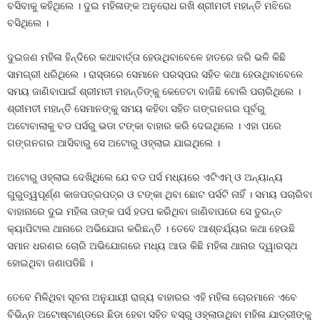
ବସିବାକୁ କହିଥିଲେ । ଦୁଇ ମହିଳାଙ୍କ ଅନୁରୋଧ ରଖି ଶ୍ରୀମତୀ ମହାନ୍ତି ମଝିରେ
ବସିଥିଲେ ।
ଦୁଇଜଣ ମହିଳା ହିନ୍ଦିରେ କଥାବାର୍ତ୍ତା ହେଉଥିବାବେଳେ ହାତରେ ଜରି ଭଳି କିଛି
ସାମଗ୍ରୀ ଧରିଥିଲେ । ରାସ୍ତାରେ ସେମାନେ ପରସ୍ପର ସହିତ କଥା ହେଉଥିବାବେଳେ
ସମୟ ଜାଣିବାପାଇଁ ଶ୍ରୀମତୀ ମହାନ୍ତିଙ୍କୁ କେତେଟା ବାଜିଛି ବୋଲି ପଚାରିଥିଲେ ।
ଶ୍ରୀମତୀ ମହାନ୍ତି ସେମାନଙ୍କୁ ସମୟ କହିବା ସହିତ ଗଙ୍ଗନଗର ପୂର୍ବରୁ
ଅଟୋବାଲାକୁ ବଡ ପର୍ସରୁ ଭଡା ଟଙ୍କା ବାହାର କରି ଦେଇଥିଲେ । ଏହା ପରେ
ଗଙ୍ଗନଗର ଆସିବାରୁ ସେ ଅଟୋରୁ ଓହ୍ଲାଇ ଯାଇଥିଲେ ।
ଅଟୋରୁ ଓହ୍ଲାଇ ଦେଖିଥିଲେ ଯେ ବଡ ପର୍ସ ମଧ୍ୟରେ ଏଟିଏମ୍‍ ଓ ଅନ୍ୟାନ୍ୟ
ଗୁରୁତ୍ୱପୂର୍ଣ୍ଣ କାଜପତ୍ରପତ୍ର ଓ ଟଙ୍କା ଥିବା ଛୋଟ ପର୍ସଟି ନାହିଁ । ସମୟ ପଚାରିବା
ବାହାନାରେ ଦୁଇ ମହିଳା ତାଙ୍କ ପର୍ସ ହଡପ କରିଥିବା ଜାଣିବାପରେ ସେ ତୁରନ୍ତ
କ୍ୟାପିଟାଲ ଥାନାରେ ଅଭିଯୋଗ କରିଛନ୍ତି । ତେବେ ଆଶ୍ଚର୍ଯ୍ୟର କଥା ହେଉଛି
ସମାନ ଧରଣର ଚୋରି ଅଭିଯୋଗରେ ମଧ୍ୟ ଆଉ କିଛି ମହିଳା ଥାନାର ଦ୍ୱାରସ୍ଥ
ହୋଇଥିବା ଜଣାପଡିଛି ।
ତେବେ ମିଳିଥିବା ସୂଚନା ଅନୁଯାୟୀ ରାଜ୍ୟ ବାହାରର ଏହି ମହିଳା ଚୋରମାନେ ଏବେ
ବିଭିନ୍ନ ଅଟୋଷ୍ଟାଣ୍ଡରେ ଛିଡା ହେବା ସହିତ ବସ୍‍ରୁ ଓହ୍ଲାଉଥିବା ମହିଳା ଯାତ୍ରୀଙ୍କୁ