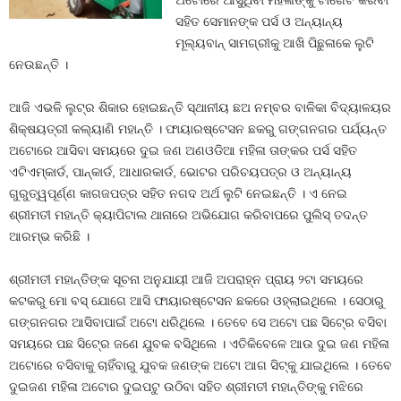
ଅଟୋରେ ଆସୁଥିବା ମହିଳାଙ୍କୁ ଟାର୍ଗେଟ କରିବା
ସହିତ ସେମାନଙ୍କ ପର୍ସ ଓ ଅନ୍ୟାନ୍ୟ
ମୂଲ୍ୟବାନ୍‍ ସାମଗ୍ରୀକୁ ଆଖି ପିଛୁଳାକେ ଲୁଟି
ନେଉଛନ୍ତି ।
ଆଜି ଏଭଳି ଲୁଟ୍‍ର ଶିକାର ହୋଇଛନ୍ତି ସ୍ଥାନୀୟ ଛଅ ନମ୍ବର ବାଳିକା ବିଦ୍ୟାଳୟର
ଶିକ୍ଷୟତ୍ରୀ କଲ୍ୟାଣି ମହାନ୍ତି । ଫାୟାରଷ୍ଟେସନ ଛକରୁ ଗଙ୍ଗନଗର ପର୍ଯ୍ୟନ୍ତ
ଅଟୋରେ ଆସିବା ସମୟରେ ଦୁଇ ଜଣ ଅଣଓଡିଆ ମହିଳା ତାଙ୍କର ପର୍ସ ସହିତ
ଏଟିଏମ୍‍କାର୍ଡ, ପାନ୍‍କାର୍ଡ, ଆଧାରକାର୍ଡ, ଭୋଟର ପରିଚୟପତ୍ର ଓ ଅନ୍ୟାନ୍ୟ
ଗୁରୁତ୍ୱପୂର୍ଣ୍ଣ କାଗଜପତ୍ର ସହିତ ନଗଦ ଅର୍ଥ ଲୁଟି ନେଇଛନ୍ତି । ଏ ନେଇ
ଶ୍ରୀମତୀ ମହାନ୍ତି କ୍ୟାପିଟାଲ ଥାନାରେ ଅଭିଯୋଗ କରିବାପରେ ପୁଲିସ୍‍ ତଦନ୍ତ
ଆରମ୍ଭ କରିଛି ।
ଶ୍ରୀମତୀ ମହାନ୍ତିଙ୍କ ସୂଚନା ଅନୁଯାୟୀ ଆଜି ଅପରାହ୍ନ ପ୍ରାୟ ୨ଟା ସମୟରେ
କଟକରୁ ମୋ ବସ୍‍ ଯୋଗେ ଆସି ଫାୟାରଷ୍ଟେସନ ଛକରେ ଓହ୍ଲାଇଥିଲେ । ସେଠାରୁ
ଗଙ୍ଗନଗର ଆସିବାପାଇଁ ଅଟୋ ଧରିଥିଲେ । ତେବେ ସେ ଅଟୋ ପଛ ସିଟ୍‍ରେ ବସିବା
ସମୟରେ ପଛ ସିଟ୍‍ରେ ଜଣେ ଯୁବକ ବସିଥିଲେ । ଏତିକିବେଳେ ଆଉ ଦୁଇ ଜଣ ମହିଳା
ଅଟୋରେ ବସିବାକୁ ଚାହିଁବାରୁ ଯୁବକ ଜଣଙ୍କ ଅଟୋ ଆଗ ସିଟ୍‍କୁ ଯାଇଥିଲେ । ତେବେ
ଦୁଇଜଣ ମହିଳା ଅଟୋର ଦୁଇପଟୁ ଉଠିବା ସହିତ ଶ୍ରୀମତୀ ମହାନ୍ତିଙ୍କୁ ମଝିରେ