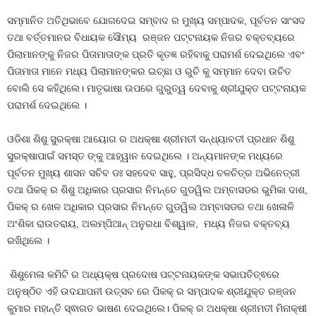
ସମ୍ମାନିତ ଅତିଥିଭାବେ ଯୋଗଦେଇ ସମ୍ବାଦ ର ମୁଖ୍ୟ ସମ୍ପାଦକ, ପୂର୍ବତନ ସାଂସଦ
ତଥା ବର୍ତ୍ତମାନର ବିଧାୟକ ସୌମ୍ୟ ରଞ୍ଜନ ପଟ୍ଟନାୟକ ନିଜର ବକ୍ତବ୍ୟରେ
ପିଲାମାନଙ୍କୁ ନିଜର ପିତାମାତାଙ୍କ ପ୍ରତି କୃତଜ୍ଞ ରହିବାକୁ ପରାମର୍ଶ ଦେଇଥିଲେ ଏବଂ
ପିତାମାତା ମାନେ ମଧ୍ୟ ପିଲାମାନଙ୍କର ଇଚ୍ଛା ଓ ରୁଚି କୁ ସମ୍ମାନ ଦେବା ଉଚିତ
ବୋଲି ସେ କହିଥିଲେ। ମାତୃଭାଷା ଉପରେ ଗୁରୁତ୍ୱ ଦେବାକୁ ଶ୍ରୀଯୁକ୍ତ ପଟ୍ଟନାୟକ
ପରାମର୍ଶ ଦେଇଥିଲେ ।
ଓଡିଶା ଶିଶୁ ସୁରକ୍ଷା ଆୟୋଗ ର ଅଧକ୍ଷା ଶ୍ରୀମତୀ ସନ୍ଧ୍ୟାବତୀ ପ୍ରଧାନ ଶିଶୁ
ସୁରକ୍ଷାପାଇଁ ସମସ୍ତ ଙ୍କୁ ଆହ୍ୱାନ ଦେଇଥିଲେ । ଅନ୍ୟମାନଙ୍କ ମଧ୍ୟରେ
ପୂର୍ବତନ ମୁଖ୍ୟ ଶାସନ ସଚିବ ଡଃ ସହଦେବ ସାହୁ, ପ୍ରସିଦ୍ଧ ଚଳଚିତ୍ର ଅଭିନେତ୍ରୀ
ତଥା ପିକକ୍‍ ର ଶିଶୁ ଅଧିକାର ପ୍ରସାର ନିମନ୍ତେ ଗୁଡୱିଲ ଅମ୍ବାସଡର ଭୁମିକା ଦାଶ,
ପିକକ୍‍ ର ଖେଳ ଅଧିକାର ପ୍ରସାର ନିମନ୍ତେ ଗୁଡୱିଲ ଅମ୍ବାସଡର ତଥା ଖେଳାଳି
ଅଂଶିକା ରାଉତରାୟ, ଅଲମ୍ପିଆନ୍ ଅନୁରଧା ବିଶ୍ୱାଳ, ମଧ୍ୟ ନିଜର ବକ୍ତବ୍ୟ
ରଖିଥିଲେ ।
ଶିଶୁମେଳା କମିଟି ର ଅଧ୍ୟକ୍ଷ ପ୍ରଦୋଷ ପଟ୍ଟନାୟକଙ୍କ ସଭାପତିତ୍ଵରେ
ଅନୁଷ୍ଠିତ ଏହି ଉଦଯାପନୀ ଉତ୍ସବ ରେ ପିକକ୍ ର ସମ୍ପାଦକ ଶ୍ରୀଯୁକ୍ତ ରଞ୍ଜନ
କୁମାର ମହାନ୍ତି ସ୍ଵାଗତ ଭାଷଣ ଦେଇଥିଲେ। ପିକକ୍ ର ଅଧକ୍ଷା ଶ୍ରୀମତୀ ମିନାକ୍ଷୀ