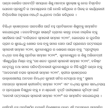
ପଣ୍ଡା କୋଭିଡ ପରବର୍ତ୍ତି ସମୟରେ ଶିଶୁ ମାନଙ୍କ ସୁରକ୍ଷା କୁ ନେଇ ବିସ୍ତରିତ
ଯୋଜନା ପ୍ରସ୍ତୁତି ର ଆବଶ୍ୟକତା ଅଛି ବୋଲି କହିଥିଲେ ଓ ପିକକ୍‍ ର କାର୍ଯ୍ୟକାରୀ
ନିର୍ଦ୍ଦେଶିକା ଅନୁରାଧା ମହାନ୍ତି ଧନ୍ୟବାଦ ଅର୍ପଣ କରିଥିଲେ ।
ବିଭିନ୍ନ କ୍ଷେତ୍ରରେ ପାରଦର୍ଶିତା ପାଇଁ ବହୁ ପ୍ରତିଭାବାନ ଶିଶୁଙ୍କୁ ସମ୍ମାନିତ
କରଯାଇଥିଲା । ଜଗତସିଂହପୁର ସଲାଣ୍ଟି ଗ୍ରାମର କାହ୍ନୁ ଚରଣ ମଲ୍ଲିକ ଙ୍କୁ
ସାହସିକତା ପାଇଁ “ବାଜିରାଉତ ସ୍ମାରକୀ ସମ୍ମାନ ୨୦୨୧”, ଭୋଗରାଇ ର ଗୁଜଡିହା
ଗ୍ରାମ ର ଶୁଭେନ୍ଦୁ ଶେଖର ଦାସ ଙ୍କୁ ସମାଜ ସେବା ପାଇଁ ପ୍ରାଣନାଥ ପଟ୍ଟନାୟକ
ସ୍ମାରକୀ ସମ୍ମାନ ୨୦୨୧, ଭୁବନେଶ୍ୱର ର ଶୋଭନା ନାୟକ ଙ୍କୁ “ପ୍ରଫୁଲ୍ଲ
ଚନ୍ଦ୍ର ଦାସ ଶିଶୁ ପ୍ରତିଭା ସମ୍ମାନ ୨୦୨୧
”
, ଭୁବନେଶ୍ୱର ର ଶିଶୁ ଅଭିନେତ୍ରୀ
ଐଶ୍ୱର୍ଯ୍ୟା ମିଶ୍ର ଙ୍କୁ “ଡାଃ ଶରତ ପୂଜାରୀ ସ୍ମାରକୀ ସମ୍ମାନ ୨୦୨୧”, ବଳିଷ୍ଟ
ନେତୃତ୍ୱ ତଥା ସମାଜ ପରିବର୍ତ୍ତନକାରୀ ଭୁବନେଶ୍ୱର ର ମିସି କ୍ୱିନି ପଣ୍ଡା ଙ୍କୁ
“ଆଦରମଣୀ ବରାଳ ସ୍ମାରକୀ ସମ୍ମାନ ୨୦୨୧”, କ୍ରୀଡା କ୍ଷେତ୍ରରେ
ଉଲ୍ଲେଖନୀୟ ଅବଦାନ ନିମନ୍ତେ କୁମାରୀ ସବିତା ଟୋପ୍ପୋ ଙ୍କୁ “ ସୁଷମା
ମହପାତ୍ର ସ୍ମାରକୀ କ୍ରୀଡାବିତ୍‍ ସମ୍ମାନ ୨୦୨୧” ଏବଂ ତନ୍ମୟ କୁମାର ସାମନ୍ତରାୟ
ଓ ପ୍ରତ୍ୟାଶା ବିଶ୍ୱାଳ ଙ୍କୁ ୫ ମ ଶ୍ରେଣୀ ବୃତ୍ତି ପରୀକ୍ଷାରେ କୃତିତ୍ଵ ପାଇଁ
“କେତକୀ ପଟ୍ଟନାୟକ ସ୍ମାରକୀ ସମ୍ମାନ ୨୦୨୧
”
ରେ ସମ୍ମାନିତ କରଯାଇଥିଲା ।
ସେହିପରି ବହୁ ପ୍ରତିଷ୍ଠିତ ବ୍ୟକ୍ତି ବିଶେଷଙ୍କୁ ମଧ୍ୟ ଏହି ଅବସରରେ ସମ୍ମାନିତ