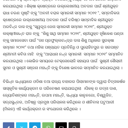
କରଯାଇଥିଲା । ଶିକ୍ଷା କ୍ଷେତ୍ରରେ ଉଲ୍ଲେଖନୀୟ ଅବଦାନ ପାଇଁ ଶ୍ରୀଯୁକ୍ତ
ରାଧା ଚରଣ ପୃଷ୍ଟି ଙ୍କୁ “ଅବନୀ ବରାଳ ସ୍ମାରକୀ ସମ୍ମାନ ୨୦୨୧ ”, ସମ୍ବାଦିକତା
କ୍ଷେତ୍ରରେ ଉଲ୍ଲେଖନୀୟ ଅବଦାନ ପାଇଁ ବରିଷ୍ଠ ସାମ୍ବାଦିକ ଶ୍ରୀଯୁକ୍ତ
ଅରବିନ୍ଦ ଦାସ ଙ୍କୁ “ସ୍ୱରୂପ ଜେନା ସ୍ମାରକୀ ସମ୍ମାନ ୨୦୨୧”, ଶ୍ରୀଯୁକ୍ତ
ଲକ୍ଷ୍ମୀକାନ୍ତ ରାଜ ଙ୍କୁ “ଶିଶୁ ସାଥି ସମ୍ମାନ ୨୦୨୧”, ଶ୍ରୀଯୁକ୍ତ ହୃଷିକେଶ ପଣ୍ଡା
ଙ୍କୁ ସମାଜସେବା ପାଇଁ “ଡାଃ ପ୍ରଫୁଲ୍ଲଚନ୍ଦ୍ର ଦାସ ଶିଶୁ ଅଧିକାର ସୁରକ୍ଷା
ସମ୍ମାନ ୨୦୨୧” ତଥା ମହିଳା ପଞ୍ଚାୟତ ପ୍ରତିନିଧି ଓ ପୁରୋହିତପୁର ର ସରପଞ୍ଚ
ଶ୍ରୀମତୀ କବିତା ମାଝି ଙ୍କୁ “ଆରାଧନା ନନ୍ଦ ସ୍ମାରକୀ ସମ୍ମାନ ୨୦୨୧” ସମ୍ମାନିତ
କରଯାଇଥିଲା । କୋଭିଡ ସମୟରେ ଟେକ୍ନୋଲୋଜି ସହାୟତା ପାଇଁ ସୁଶ୍ରୀ ଶୈଲାନୀ
ସୁମନ ଓ ସୁଶ୍ରୀ ସଞ୍ଜନା ମହାନ୍ତି ଙ୍କୁ ବିଶେଷ ଭାବରେ ସମ୍ମାନିତ କରଯାଇଥିଲା ।
ବିଭିନ୍ନ ସନ୍ଧ୍ୟାରେ ଓଡିଶା ତଥା ରାଜ୍ୟ ବାହାରର ପିଲାମାନଙ୍କ ଦ୍ୱାରା ଚିତ୍ତାକର୍ଷକ
ସାସ୍କୃତିକ କାର୍ୟ୍ୟକ୍ରମ ର ପରିବେଷଣ କରାଯାଇଥିଲା ।ପିକକ୍ ର ରତ୍ନା ଦାଶ,
ଜ୍ୟୋତିଶଙ୍କର ମହାନ୍ତି, ଉପମା ମହାନ୍ତି, ସନ୍ଧ୍ୟା କାନୁନଗୋ, ବିଶ୍ୱଜିତ,
ସତ୍ଯସୁନ୍ଦର, ଅତିଷ୍ନୁ ପ୍ରମୁଖ ପରିଚାଳନା କରିଥିଲେ ଓ ଶୀନିବାସ ଘଟୁଆରୀ
(ମିଲନ) ଏହି କାର୍ଯ୍ଯକ୍ରମ ର ସଂଯୋଜନା କରିଥିଲେ ।