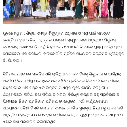
ଭୁବନେଶ୍ୱର : ଶିକ୍ଷା ସମସ୍ତ ଶିଶୁଙ୍କର ଅଧିକାର ଓ ଏଥି ପାଇଁ ସମସ୍ତେ
ଚେଷ୍ଟିତ ହେବା ଉଚିତ୍ । ରାଜ୍ୟର ଅଗ୍ରଣୀ ସ୍ୱେଛାସେବୀ ଅନୁଷ୍ଠାନ ପିପୁଲସ୍‍
କଲଚରାଲ୍‍ ସେଣ୍ଟର (ପିକକ୍) ଶିଶୁମେଳା ଉଦଯାପନୀ ଦିବସରେ ମୁଖ୍ୟ ଅତିଥି ରୂପେ
ଯୋଗଦେଇ ଏହା କହିଛନ୍ତି ହାଇକୋର୍ଟ ର ପୂର୍ବତନ ମାନ୍ୟବର ବିଚାରପତି ଶ୍ରୀଯୁକ୍ତ
ବି. ପି. ଦାସ ।
ଡିଜିଟାଲ ମଞ୍ଚ ରେ ସାତଦିନ ଧରି ଚାଲିଥିବା ୩୨ ତମ ପିକକ୍ ଶିଶୁମେଳା ର ଆଜିଥିଲା
ଅନ୍ତିମ ଦିବସ । ଶିଶୁ ମାନଙ୍କର ଅନ୍ତର୍ନିନିତ ପ୍ରତିଭାର ବିକାଶ ନିମନ୍ତେ ପିକକ୍
ଶିଶୁମେଳା ର ଏହି ମଞ୍ଚ ଏକ ଉତ୍ତମ ମାଧ୍ୟମ ରୂପେ କାର୍ଯ୍ୟ କରିଥିଲା ।
ଶିଶୁମେଳାରେ ଓଡିଶା ତଥା ଓଡିଶା ବାହାରର ବିଭିନ୍ନ ରାଜ୍ୟର ବହୁ ପ୍ରତିଭାବାନ
ପିଲାମାନେ ନିଜର ପ୍ରତିଭାର ପରିଚୟ ଦେଇଥିଲେ । ଏହି କାର୍ଯ୍ୟକ୍ରମର
ଆୟୋଜନ ଓଡିଶୀ ରିସର୍ଚ ସେଣ୍ଟର ସମସ୍ତ କୋଭିଡ ସୁରକ୍ଷା ନିୟମ କୁ ପାଳନ କରି
ଅନୁଷ୍ଠିତ ହୋଇଥିଲା ଓ ଫେସବୁକ ର ପିକକ୍‍ ପେଜ୍‍ ଓ ୟୁଟ୍ୟୁବ ଚାନେଲ ମାଧ୍ୟମରେ
ଏହାର ସିଧା ପ୍ରସାରଣ କରାଯାଇଥିଲା ।