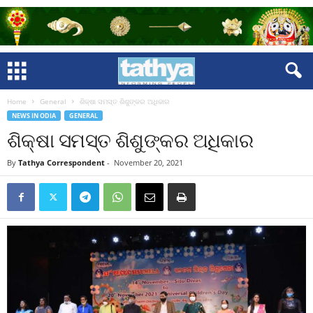
Home
General
ଶିକ୍ଷା ସମସ୍ତ ଶିଶୁଙ୍କର ଅଧିକାର
NEWS IN ODIA
GENERAL
ଶିକ୍ଷା ସମସ୍ତ ଶିଶୁଙ୍କର ଅଧିକାର
By
Tathya Correspondent
-
November 20, 2021