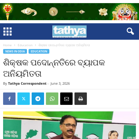
Home
Education
ଶିକ୍ଷକ ପଦୋନ୍ନତିରେ ବ୍ୟାପକ ଅନିୟମିତତା
NEWS IN ODIA
EDUCATION
ଶିକ୍ଷକ ପଦୋନ୍ନତିରେ ବ୍ୟାପକ
ଅନିୟମିତତା
By
Tathya Correspondent
-
June 3, 2026