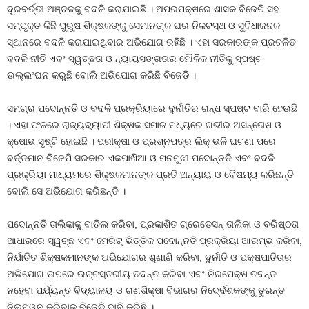
ଦୂରବର୍ତ୍ତୀ ଅଞ୍ଚଳକୁ ବଦଳି କରାଯାଇଛି । ଅପରପକ୍ଷରେ ଶାସକ ବିଜେପି ସହ
ସମ୍ପୃକ୍ତ କିଛି ପୁରୁଷ ଶିକ୍ଷକଙ୍କୁ ସେମାନଙ୍କ ଘର ନିକଟସ୍ଥ ଓ ସୁବିଧାଜନକ
ସ୍ଥାନରେ ବଦଳି କରାଯାଇଥିବାର ଅଭିଯୋଗ ରହିଛି । ଏହା ସରକାରଙ୍କ ପ୍ରଚଳିତ
ବଦଳି ନୀତି ଏବଂ ସ୍ୱଚ୍ଛତା ଓ ନ୍ୟାୟସଙ୍ଗତାର ମୌଳିକ ନୀତିକୁ ସ୍ପଷ୍ଟ
ଉଲ୍ଲଂଘନ କରୁଛି ବୋଲି ଅଭିଯୋଗ କରିଛି ବିଜେଡି ।
ସମଗ୍ର ପଦୋନ୍ନତି ଓ ବଦଳି ପ୍ରକ୍ରିୟାରେ ଦୁର୍ନୀତିର ଗନ୍ଧ ସ୍ପଷ୍ଟ ବାରି ହେଉଛି
। ଏହା ଫଳରେ ରାଜ୍ୟବ୍ୟାପୀ ଶିକ୍ଷକ ସମାଜ ମଧ୍ୟରେ ଗଭୀର ଅସନ୍ତୋଷ ଓ
କ୍ଷୋଭ ସୃଷ୍ଟି ହୋଇଛି । ପରୀକ୍ଷା ଓ ପ୍ରଶ୍ନପତ୍ର ଲିକ୍ ଭଳି ଘଟଣା ପରେ
ବର୍ତ୍ତମାନ ବିଜେପି ସରକାର ଏକପାଖିଆ ଓ ମନମୁଖୀ ପଦୋନ୍ନତି ଏବଂ ବଦଳି
ପ୍ରକ୍ରିୟା ମାଧ୍ୟମରେ ଶିକ୍ଷକମାନଙ୍କ ପ୍ରତି ଅନ୍ୟାୟ ଓ ବୈଷମ୍ୟ କରିଛନ୍ତି
ବୋଲି ସେ ଅଭିଯୋଗ କରିଛନ୍ତି ।
ପଦୋନ୍ନତି ତାଲିକାକୁ ବାତିଲ କରିବା, ପ୍ରକାଶିତ ଗ୍ରେଡେସନ୍ ତାଲିକା ଓ ବରିଷ୍ଠତା
ଆଧାରରେ ସ୍ୱଚ୍ଛ ଏବଂ ମେରିଟ୍ ଭିତ୍ତିକ ପଦୋନ୍ନତି ପ୍ରକ୍ରିୟା ଆରମ୍ଭ କରିବା,
ନିର୍ଯାତିତ ଶିକ୍ଷକମାନଙ୍କ ଅଭିଯୋଗର ଶୁଣାଣି କରିବା, ଦୁର୍ନୀତି ଓ ପକ୍ଷପାତିତାର
ଅଭିଯୋଗ ଉପରେ ଉଚ୍ଚସ୍ତରୀୟ ତଦନ୍ତ କରିବା ଏବଂ ନିରପେକ୍ଷ ତଦନ୍ତ
ନହେବା ପର୍ଯ୍ୟନ୍ତ ବିଦ୍ୟାଳୟ ଓ ଗଣଶିକ୍ଷା ବିଭାଗର ନିଦେ୍ର୍ଦଶକଙ୍କୁ ତୁରନ୍ତ
ନିଲମ୍ୱନ କରିବାକୁ ବିଜେଡି ଦାବି କରିଛି ।