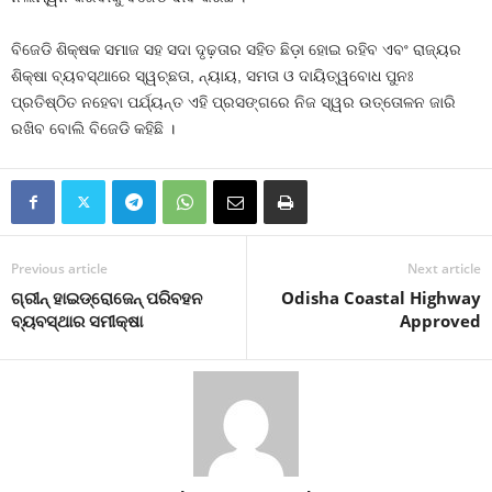
ବିଜେଡି ଶିକ୍ଷକ ସମାଜ ସହ ସଦା ଦୃଢ଼ତାର ସହିତ ଛିଡ଼ା ହୋଇ ରହିବ ଏବଂ ରାଜ୍ୟର
ଶିକ୍ଷା ବ୍ୟବସ୍ଥାରେ ସ୍ୱଚ୍ଛତା, ନ୍ୟାୟ, ସମତା ଓ ଦାୟିତ୍ୱବୋଧ ପୁନଃ
ପ୍ରତିଷ୍ଠିତ ନହେବା ପର୍ଯ୍ୟନ୍ତ ଏହି ପ୍ରସଙ୍ଗରେ ନିଜ ସ୍ୱର ଉତ୍ତୋଳନ ଜାରି
ରଖିବ ବୋଲି ବିଜେଡି କହିଛି ।
Previous article
Next article
ଗ୍ରୀନ୍ ହାଇଡ୍ରୋଜେନ୍ ପରିବହନ
Odisha Coastal Highway
ବ୍ୟବସ୍ଥାର ସମୀକ୍ଷା
Approved