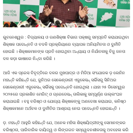
ଭୁବନେଶ୍ୱର : ବିଦ୍ୟାଳୟ ଓ ଗଣଶିକ୍ଷା ବିଭାଗ ପକ୍ଷରୁ ସମ୍ପ୍ରତି କରାଯାଇଥିବା
ଶିକ୍ଷକ ପଦୋନ୍ନତି ଓ ବଦଳି ପ୍ରକ୍ରିୟାରେ ବ୍ୟାପକ ଅନିୟମିତତା ଓ ଦୁର୍ନୀତି
ହୋଇଛି । ଶିକ୍ଷକମାନଙ୍କ ପ୍ରତି ହୋଇଥିବା ଅନ୍ୟାୟ ଓ ନିର୍ଯାତନାକୁ ବିଜୁ ଜନତା
ଦଳ କଡ଼ା ଭାଷାରେ ନିନ୍ଦା କରିଛି ।
ଆଜି ଏକ ପ୍ରେସ ବିବୃତ୍ତିରେ ଦଳର ମୁଖପାତ୍ର ଓ ମିଡିଆ ସଂଯୋଜକ ଡ଼ ଲେନିନ
ମହାନ୍ତି କହିଛନ୍ତି ଯେ, ଜୁନିଅର ସେକେଣ୍ଡାରୀ ଏଜୁକେସନ୍ ସର୍ଭିସରୁ ସିନିଅର
ସେକେଣ୍ଡାରୀ ଏଜୁକେସନ୍ ସର୍ଭିସକୁ ପଦୋନ୍ନତି ହୋଇଥିଲା । ଯାହା ୨୫ ଡିସେମ୍ୱର
୨୦୨୫ରେ ପ୍ରକାଶିତ ମେରିଟ୍ ଓ ଗ୍ରେଡେସନ୍ ତାଲିକାକୁ ସମ୍ପୂର୍ଣ୍ଣ ଉଲ୍ଲଂଘନ
କରାଯାଇଛି । ବହୁ ବରିଷ୍ଠ ଓ ଯୋଗ୍ୟ ଶିକ୍ଷକଙ୍କୁ ଅଣଦେଖା କରାଯାଇ, କନିଷ୍ଠ
ଶିକ୍ଷକମାନେ ଅର୍ଥବଳ ଓ ଦୁର୍ନୀତିର ଆଶ୍ରୟ ନେଇ ପଦୋନ୍ନତି ହୋଇଛନ୍ତି ।
ଡ଼. ମହାନ୍ତି ଆହୁରି କହିଛନ୍ତି ଯେ, ଅନେକ ମହିଳା ଶିକ୍ଷୟିତ୍ରୀଙ୍କୁ ସେମାନଙ୍କର
ବରିଷ୍ଠତା, ପାରିବାରିକ ଦାୟିତ୍ୱ ଓ ଲିଙ୍ଗଗତ ସମ୍ୱେଦନଶୀଳତାକୁ ଅବହେଳା କରି