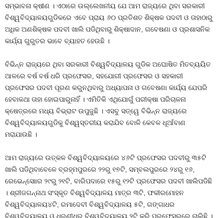
ସମ୍ଭାବନା କ୍ଷୀଣ । ଏଠାରେ ଉଲ୍ଲେଖନୀୟ ଯେ ଆମ ରାଜ୍ୟରେ ଥିବା ସରକାରୀ
ବିଶ୍ୱବିଦ୍ୟାଳୟଗୁଡିକରେ ଏବେ ପ୍ରାୟ ୬୦ ପ୍ରତିଶତ ଶିକ୍ଷକ ପଦବୀ ଓ ତାହାଠାରୁ
ଅଧିକ ଅଣଶିକ୍ଷକ ପଦବୀ ଖାଲି ପଡିଥିବାରୁ ଶିକ୍ଷାଦାନ, ଗବେଷଣା ଓ ପ୍ରଶାସନିକ
କାର୍ଯ୍ୟ ଗୁରୁତର ଭାବେ ବ୍ୟାହତ ହେଉଛି ।
ବିଭିନ୍ନ ରାଜ୍ୟରେ ଥିବା ସରକାରୀ ବିଶ୍ୱବିଦ୍ୟାଳୟ ଗୁଡିକ ଅଘୋଷିତ ମିତବ୍ୟୟିତ
ଆଳରେ ବର୍ଷ ବର୍ଷ ଧରି ପ୍ରଫେସର, ସହଯୋଗୀ ପ୍ରଫେସର ଓ ସହକାରୀ
ପ୍ରଫେସର ପଦବୀ ପୂରଣ କରୁନଥିବାରୁ ଅଧ୍ୟାପନା ଓ ଗବେଷଣା କାର୍ଯ୍ୟ ଯେପରି
ହେବାକଥା ତାହା ହୋଇପାରୁନାହିଁ । ଏମିତିକି ଏଥିଯୋଗୁଁ ପରୀକ୍ଷା ପରିଚାଳନା
କ୍ଷେତ୍ରରେ ମଧ୍ୟ ବିଭ୍ରାଟ ଉପୁଜୁଛି । ଏସବୁ ସତ୍ୱେ ବିଭିନ୍ନ ରାଜ୍ୟରେ
ବିଶ୍ୱବିଦ୍ୟାଳୟଗୁଡିକୁ ବିଶ୍ୱସ୍ତରୀୟ କରାଯିବ ବୋଳି କେବଳ ଧୂଆଁବାଣ
ମରାଯାଉଛି ।
ଆମ ରାଜ୍ୟରେ ଉତ୍କଳ ବିଶ୍ୱବିଦ୍ୟାଳୟରେ ୪୬ଟି ପ୍ରଫେସର ପଦବୀରୁ ୩୫ଟି
ଖାଲି ପଡିଥିବାବେଳେ ବ୍ରହ୍ମପୁରରେ ୨୨ରୁ ୧୭ଟି, ସମ୍ବଲପୁରରେ ୨୪ରୁ ୧୬,
ରେଭେନ୍ସାୋର ୨୯ରୁ ୨୧ଟି, ବାରିପଦାରେ ୧୫ରୁ ୧୨ଟି ପ୍ରଫେସର ପଦବୀ ଖାଲିପଡିଛି
। ଶ୍ରୀଜଗନ୍ନାଥ ସଂସ୍କୃତ ବିଶ୍ୱବିଦ୍ୟାଳୟ ମାତ୍ର ୩ଟି, ଫକୀରମୋହନ
ବିଶ୍ୱବିଦ୍ୟାଳୟ୪ଟି, ରମାଦେବୀ ବିଶ୍ୱବିଦ୍ୟାଳୟ ୫ଟି, ଗଙ୍ଗାଧର
ବିଶ୍ୱବିଦ୍ୟାଳୟ ଓ ଧରଣୀଧର ବିଶ୍ୱବିଦ୍ୟାଳୟ ୨ଟି କରି ପ୍ରଫେସରରେ ଚାଲିଛି ।