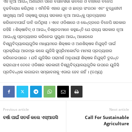
ଏହି ନୂଆ ଆଇନ୍‍ ଅଣାଯିବା ପରେ ବିଧାନସଭା ଭିତରେ ଓ ବାହାରେ ବିଜେପି
ଦୃଢବିରୋଧ କରିଥିଲା । ଏମିତିକି ଏହାର ଯୁବ ଓ ଛାତ୍ର ସଂଗଠନ ଏବଂ ବୁଦ୍ଧିଜୀବୀ
ସାମୁଖ୍ୟ ଆଦି ପକ୍ଷରୁ ରାଜ୍ୟ ସରକାର ନୂଆ ଆଇନ୍‍କୁ ପ୍ରତ୍ୟାହାର
କରିନେବାପାଇଁ ଦାବି ଉଠିଥିଲା । ଏବେ ଓଡିଶାରେ ଓ କେନ୍ଦ୍ରରେ ବିଜେପି ସରକାର
ରହିଛି । ଶିକ୍ଷାବିତ୍‍ ଓ ଆଇନ୍‍ ବିଶା୍‍ରଦମାନେ କହୁଛନ୍ତି ଯେ ରାଜ୍ୟ ସରକାର ନୂଆ
ଆଇନ୍‍କୁ ପ୍ରତ୍ୟାହାର କରିନେଇ ପୁରୁଣା ଆଇନ୍‍ ଆଧାରରେ
ବିଶ୍ୱବିଦ୍ୟାଳୟଗୁଡିକ ମାଧ୍ୟମରେ ଶିକ୍ଷକ ଓ ଅଣଶିକ୍ଷକ ନିଯୁକ୍ତି ପାଇଁ
ପ୍ରକ୍ରିୟା ଆରମ୍ଭ କଲେ ୟୁଜିସି ସୁପ୍ରିମକୋର୍ଟର ମାମଲା ପ୍ରତ୍ୟାହାର
କରିନେଇପାରେ । ଯଦି ୟୁଜିସିର ପରାମର୍ଶ ଅନୁଯାୟୀ ଶିକ୍ଷକ ନିଯୁକ୍ତି ତୁରନ୍ତ
କରାନଯାଏ ତେବେ ଓଡିଶାର ସରକାରୀ ବିଶ୍ୱବିଦ୍ୟାଳୟଗୁଡିକ ଉପରେ ୟୁଜିସି
ପ୍ରତିବନ୍ଧକ ଲଗାଇବା ସମ୍ଭାବନାକୁ ଏଡାଇ ହେବ ନାହିଁ । (ତଥ୍ୟ)
Previous article
Next article
ବର୍ଷା ପାଇଁ ସତର୍କ କଲେ ଏସ୍‍ଆରସି
Call For Sustainable
Agriculture