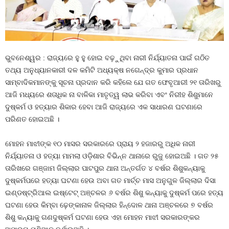
ଭୁବନେଶ୍ୱର : ରାଜ୍ୟରେ ହୁ ହୁ ହୋଇ ବଢ଼ୁଥିବା ନାରୀ ନିର୍ଯ୍ୟାତନା ପାଇଁ ଗଠିତ
ତଥ୍ୟ ଅନୁଧ୍ୟାନକାରୀ ଦଳ କମିଟି ଅଧ୍ୟକ୍ଷ ନଗେନ୍ଦ୍ର କୁମାର ପ୍ରଧାନ
ସାମ୍ବାଦିକମାନଙ୍କୁ ସୂଚନା ପ୍ରଦାନ କରି କହିଲେ ଯେ ଗତ ଫେବୃଆରୀ ୨୧ ତାରିଖରୁ
ଆଜି ମଧ୍ୟରେ ଶତାଧିକ ନା ବାଳିକା ମାତୃତ୍ୱ ଲାଭ କରିବା ଏବଂ ନିରୀହ ଶିଶୁମାନେ
ଦୁଷ୍କର୍ମ ଓ ହତ୍ୟାର ଶିକାର ହେବା ଆଜି ରାଜ୍ୟରେ ଏକ ସାଧାରଣ ଘଟଣାରେ
ପରିଣତ ହୋଇଅଛି ।
ମୋହନ ମାଝୀଙ୍କ ୧୦ ମାସର ସରକାରରେ ପ୍ରାୟ ୨ ହଜାରରୁ ଅଧିକ ନାରୀ
ନିର୍ଯ୍ୟାତନା ଓ ହତ୍ୟା ମାମଲା ଓଡ଼ିଶାର ବିଭିନ୍ନ ଥାନାରେ ରୁଜୁ ହୋଇଅଛି । ଗତ ୨୫
ତାରିଖରେ ଗଞ୍ଜାମ ଜିଲ୍ଲାର ପାଟପୁର ଥାନା ଅନ୍ତର୍ଗତ ୪ ବର୍ଷର ଶିଶୁକନ୍ୟାକୁ
ଦୁଷ୍କର୍ମପରେ ହତ୍ୟା ଘଟଣା ହେଉ ଅବା ଗତ ମାର୍ଚ୍ଚ ମାସ ଅନୁଗୁଳ ଜିଲ୍ଲାର ଦିସା
ଇଣ୍ଡଷ୍ଟ୍ରିଆଲ ଇଷ୍ଟେଟ୍ ଅଞ୍ଚଳର ୬ ବର୍ଷର ଶିଶୁ କନ୍ୟାକୁ ଦୁଷ୍କର୍ମ ପରେ ହତ୍ୟ
ଘଟଣା ହେଉ କିମ୍ବା ଢ଼େଙ୍କାନାଳ ଜିଲ୍ଲାର ହିନ୍ଦୋଳ ଥାନା ଅଞ୍ଚଳରେ ୭ ବର୍ଷର
ଶିଶୁ କନ୍ୟାକୁ ଗଣଦୁଷ୍କର୍ମ ଘଟଣା ହେଉ ଏହା ମୋହନ ମାଝୀ ସରକାରଙ୍କର