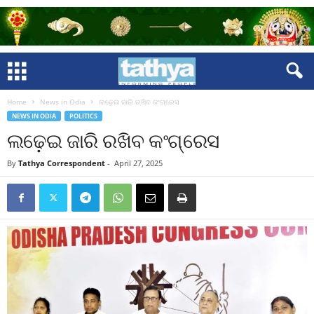
Home
News in Odia
ଲଢ଼େଇ ଜାରି ରଖିବ କଂଗ୍ରେସ
NEWS IN ODIA
POLITICS
ଲଢ଼େଇ ଜାରି ରଖିବ କଂଗ୍ରେସ
By
Tathya Correspondent
-
April 27, 2025