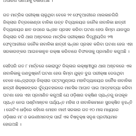
ଅପାରଗ ପଣିଆକୁ ଦର୍ଶାଉଅଛି ।
ଗତ ମାଟ୍ରିକ ପରୀକ୍ଷା ଚାଲୁଥିବା ବେଳେ ୨୧ ଫେବୃଆରୀରେ ମାଲକାନଗିରି
ଜିଲ୍ଲାର ଚିତ୍ରକୋଣ୍ଡା ବାଳିକା ଉଚ୍ଚ ବିଦ୍ୟାଳୟର ଜନୈକ ନାବାଳିକା ଛାତ୍ରୀ
ବିଦ୍ୟାଳୟର ଛାତ ଉପରେ ସନ୍ତାନ ପ୍ରସବ କରିବା ଘଟଣା ହେଉ କିମ୍ବା ଯାଜପୁର
ଜିଲ୍ଲାର ବରି ଥାନା ଅଞ୍ଚଳରେ ମାଟ୍ରିକ ପରୀକ୍ଷାର ଦିିତ୍ୱୀୟଦିନ ୨୩
ଫେବୃଆରୀରେ ଜନୈକ ନାବାଳିକା ଛାତ୍ରୀ ସନ୍ତାନ ପ୍ରସବ କରିବା ଘଟଣା ହେଉ ଏହା
ସରକାରଙ୍କର ଆଇନକାନୁନ ରକ୍ଷା କରିବାରେ ବିଫଳତାକୁ ପ୍ରମାଣିତ କରୁଅଛି ।
ସେହିପରି ଗତ ୮ ମାର୍ଚ୍ଚରେ କୋରାପୁଟ ଜିଲ୍ଳାର ଲକ୍ଷ୍ମୀପୁର ଥାନା ଅଞ୍ଚଳରେ ଏକ
ନାବାଳିକାକୁ ଗଣଦୁଷ୍କର୍ମ ଘଟଣା ହେଉ କିମ୍ବା ଯୁକ୍ତ ଦୁଇ ପରୀକ୍ଷା ଦେଉଥିବା
ବେଳେ କେନ୍ଦ୍ରାପଡ଼ା ଜିଲ୍ଲାର ପଟ୍ଟାମୁଣ୍ଡାଇ ମହାବିଦ୍ୟାଳୟର ଜନୈିକ ନାବାଳିକା
ଛାତ୍ରୀ ଶିକ୍ଷକଙ୍କର ର୍ଦୁବ୍ୟବହାରରେ ମାନସିକ ଆଘାତ ପାଇ ଆତ୍ମହତ୍ୟା କରିବା
ଘଟଣା ହେଉ ଏହା ପ୍ରମାଣିତ କରୁଅଛି ଯେ ଓଡ଼ିଶାର ଦକ୍ଷିଣ ପ୍ରାନ୍ତରୁ ଉପକୂଳ
ପ୍ରାନ୍ତ ନେଇ ପଶ୍ଚିମାଞ୍ଚଳ ପର୍ଯ୍ୟନ୍ତ ମହିଳା ଓ ନାବାଳିକାମାନେ ସୁରକ୍ଷିତ ନୁହନ୍ତି
। ଗୋଟିଏ ଧାଡ଼ିରେ କହିଲେ ମୋହନ ମାଝୀ ସରକାର ଗତ ୧୦ ମାସ ମଧ୍ୟରେ
ଓଡ଼ିଶାର ମା’ ଓ ଭଉଣୀମାନଙ୍କ ପାଇଁ ଏକ ବିଷବୃକ୍ଷ ସଦୃଶ ପ୍ରତୀୟମାନ
ହୋଇଅଛି ।