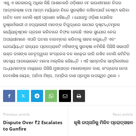
ଏଣୁ ଏ ସରକାରରୁ ଅଧିକା କିଛି ଆଶାନକରି ଓଡ଼ିଶାର ମା’ ଭଉଣୀମାନେ ନିଜର
ଆତ୍ମରକ୍ଷା ତଥା ଆତ୍ମ ମର୍ଯ୍ୟାଦା ନିଜେ ସୁରକ୍ଷିତ ରଖିବାପାଇଁ ଚେଷ୍ଟା କରିବା
ଉଚିତ ହେବ ବୋଲି ଶ୍ରୀ ପ୍ରଧାନ କହିଛନ୍ତି । ଯେହେତୁ ଓଡ଼ିଶା ପୋଲିସ
ଦୁଷ୍କର୍ମକାରୀ ଓ ହତ୍ୟାକାରୀ ମାନଙ୍କ ବିରୁଦ୍ଧରେ କଠୋର ଦୃଷ୍ଟାନ୍ତମୂଳକ
କାର୍ଯ୍ୟାନୁଷ୍ଠାନ ଗ୍ରହଣ କରିବାରେ ବିଫଳ ହେଉଛି ଏହାର ସୁଯୋଗ ନେଇ
ଅପରାଧୀମାନେ ଏପରି ଘଟଣା ବାରମ୍ବାର କରିବାକୁ ସାହସ କରୁଛନ୍ତି ଏବଂ
ଯେପର୍ଯ୍ୟନ୍ତ ରାଜ୍ୟର ପ୍ରତ୍ୟେକଟି ମହିଳାଙ୍କୁ ସୁରକ୍ଷା ନମିଳିଛି ପିସିସି ସଭାପତି
ଭକ୍ତ ଦାସଙ୍କ ନେତୃତ୍ୱରେ କଂଗ୍ରେସ ଦଳ ଲଢ଼େଇ ଜାରି ରଖିବ ବୋଲି କମିଟିର
ସଦସ୍ୟ ଆଡଭୋକେଟ ମାନସ ମଲ୍ଲିକ କହିଛନ୍ତି । ଏହି ସାମ୍ବାଦିକ ସମ୍ମିଳନୀରେ
ଅନ୍ୟମାନଙ୍କ ମଧ୍ୟରେ ପିସିସି ମୁଖପାତ୍ର ମନୋରଞ୍ଜନ ଦାଶ, କଂଗ୍ରେସ ନେତା
ଦେବାଶିଷ ନାୟକ, ଅନିମା ମିଞ୍ଜ, ଅମ୍ରିତା ଦାଶ ପ୍ରମୁଖ ଉପସ୍ଥିତ ଥିଲେ ।
Previous article
Next article
Dispute Over ₹2 Escalates
କୃଷି ରପ୍ତାନିକୁ ମିଳିବ ପ୍ରୋତ୍ସାହନ
to Gunfire