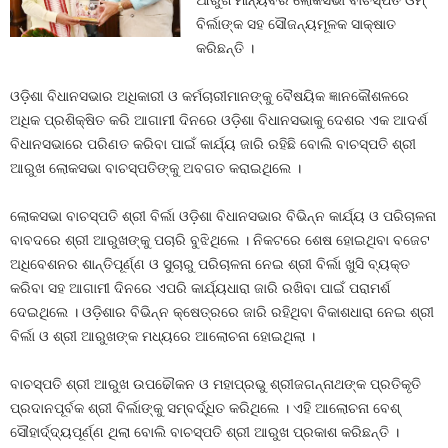
ଆରୁଖ ମାନ୍ୟବର ଲୋକସଭା ବାଚସ୍ପତି ଓମ୍‌
ବିର୍ଲାଙ୍କ ସହ ସୌଜନ୍ୟମୂଳକ ସାକ୍ଷାତ
କରିଛନ୍ତି ।
ଓଡ଼ିଶା ବିଧାନସଭାର ଅଧିକାରୀ ଓ କର୍ମଚାରୀମାନଙ୍କୁ ବୈଷୟିକ ଜ୍ଞାନକୌଶଳରେ
ଅଧିକ ପ୍ରଶିକ୍ଷିତ କରି ଆଗାମୀ ଦିନରେ ଓଡ଼ିଶା ବିଧାନସଭାକୁ ଦେଶର ଏକ ଆଦର୍ଶ
ବିଧାନସଭାରେ ପରିଣତ କରିବା ପାଇଁ କାର୍ଯ୍ୟ ଜାରି ରହିଛି ବୋଲି ବାଚସ୍ପତି ଶ୍ରୀ
ଆରୁଖ ଲୋକସଭା ବାଚସ୍ପତିଙ୍କୁ ଅବଗତ କରାଇଥିଲେ ।
ଲୋକସଭା ବାଚସ୍ପତି ଶ୍ରୀ ବିର୍ଲା ଓଡ଼ିଶା ବିଧାନସଭାର ବିଭିନ୍ନ କାର୍ଯ୍ୟ ଓ ପରିଚାଳନା
ବାବଦରେ ଶ୍ରୀ ଆରୁଖଙ୍କୁ ପଚାରି ବୁଝିଥିଲେ । ନିକଟରେ ଶେଷ ହୋଇଥିବା ବଜେଟ
ଅଧିବେଶନର ଶାନ୍ତିପୂର୍ଣ୍ଣ ଓ ସୁଚାରୁ ପରିଚାଳନା ନେଇ ଶ୍ରୀ ବିର୍ଲା ଖୁସି ବ୍ୟକ୍ତ
କରିବା ସହ ଆଗାମୀ ଦିନରେ ଏପରି କାର୍ଯ୍ୟଧାରା ଜାରି ରଖିବା ପାଇଁ ପରାମର୍ଶ
ଦେଇଥିଲେ । ଓଡ଼ିଶାର ବିଭିନ୍ନ କ୍ଷେତ୍ରରେ ଜାରି ରହିଥିବା ବିକାଶଧାରା ନେଇ ଶ୍ରୀ
ବିର୍ଲା ଓ ଶ୍ରୀ ଆରୁଖଙ୍କ ମଧ୍ୟରେ ଆଲୋଚନା ହୋଇଥିଲା ।
ବାଚସ୍ପତି ଶ୍ରୀ ଆରୁଖ ଉପଢୌକନ ଓ ମହାପ୍ରଭୁ ଶ୍ରୀଜଗନ୍ନାଥଙ୍କ ପ୍ରତିକୃତି
ପ୍ରଦାନପୂର୍ବକ ଶ୍ରୀ ବିର୍ଲାଙ୍କୁ ସମ୍ବର୍ଦ୍ଧିତ କରିଥିଲେ । ଏହି ଆଲୋଚନା ବେଶ୍‌
ସୌହାର୍ଦ୍ଦ୍ୟପୂର୍ଣ୍ଣ ଥିଲା ବୋଲି ବାଚସ୍ପତି ଶ୍ରୀ ଆରୁଖ ପ୍ରକାଶ କରିଛନ୍ତି ।