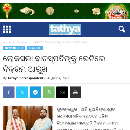
Home
General
ଲୋକସଭା ବାଚସ୍ପତିଙ୍କୁ ଭେଟିଲେ ବିକ୍ରମ ଆରୁଖ
NEWS IN ODIA
GENERAL
ଲୋକସଭା ବାଚସ୍ପତିଙ୍କୁ ଭେଟିଲେ
ବିକ୍ରମ ଆରୁଖ
By
Tathya Correspondent
-
August 4, 2022
ଭୁବନେଶ୍ୱର : ଆଜି ନୂଆଦିଲ୍ଲୀସ୍ଥିତ
ଲୋକସଭା ସଚିବାଳୟଠାରେ ଓଡ଼ିଶା
ବିଧାନସଭାର ବାଚସ୍ପତି ବିକ୍ରମ କେଶରୀ