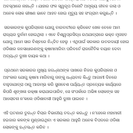
ଅବସ୍ଥାରେ ନାହାନ୍ତି । ଯାହାର ଫଳ ସ୍ୱରୂପ ତିନୋଟି ଅମୂଲ୍ୟ ଜୀବନ ଗଲା ଓ
ଅନେକ ଲୋକ ଭୀଷଣ ଭାବେ ଆହତ ହୋଇ ମୃତ୍ୟୁ ସହ ସଂଗ୍ରାମ କରୁଛନ୍ତି ।
ସରକାରଙ୍କ କୁପରିଚାଳନା ଯୋଗୁ ବାରବାଟୀରେ କ୍ରିକେଟ ଖେଳ ବେଳେ ଆମ
ରାଜ୍ୟର ଦୁର୍ନାମ ହୋଇଥିଲା । ଏବେ ବିଶ୍ୱପ୍ରସିଦ୍ଧ ରଥଯାତ୍ରାରେ ଭକ୍ତ ମୃତାହତ
ଯୋଗୁ ଆମେ ସାର ବିଶ୍ବରେ ନିନ୍ଦିତ ହେଲୁ । ଏଥିପାଇଁ ସରକାର ଉତରଦାୟୀ ହୋଇ
ଓଡିଶାର ଜନସାଧାରଣଙ୍କୁ କ୍ଷମାମାଗିବା ପରିବର୍ତେ ରାଜନୈତିକ ବୟାନ ଦେବା
ଅତ୍ୟନ୍ତ ଦୁଃଖ ଦାୟକ କଥା ।
ପ୍ରଥମେ ସରକାରର ମୁଖ୍ୟ ଜଗନ୍ନାଥଙ୍କ ପାଖରେ ନିଜର କୁପରିଚାଳନା ଓ
ଅହଂକାର ଯୋଗୁ କ୍ଷମା ମାଗିବାରୁ ତାଙ୍କୁ ଧନ୍ୟବାଦ କିନ୍ତୁ ଆଗାମୀ ଦିନରେ
ବାହୁଡାଯାତ୍ରା ଠାରୁ ଆରମ୍ଭ କରି ସୁନାବେଶ ପର୍ଯ୍ୟନ୍ତ ପ୍ରତ୍ୟେକ କାର୍ଯ୍ୟରେ
କିପରି ଶୃଙ୍ଖଳା ରକ୍ଷା କରାଯାଇପାରିବ, ସେ ସଂପର୍କରେ ଅଭିଜ୍ଞ ଲୋକଙ୍କ ସହ
ଆଲୋଚନା ନ’କଲେ ଓଡିଶାବାସୀ ଆହୁରି ଦୁଃଖ ପାଇବେ ।
ଏହି ଘଟଣାର ତୁରନ୍ତ ବିଚାର ବିଭାଗୀୟ ତଦନ୍ତ କରନ୍ତୁ । ନ’ହେଲେ ମହାମାରୀ
ହଇଜାର କଳଙ୍କ ମୁଣ୍ଡାଇଥିବା ଏ ସରକାର ଆହୁରି ଅନେକ ବିପଦରେ ଓଡିଶା
ଲୋକଙ୍କୁ ହନ୍ତସନ୍ତ କରିବ ।