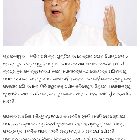
ଭୁବନେଶ୍ୱର : ଚଳିତ ବର୍ଷ ଶ୍ରୀ ଗୁଣ୍ଡିଚା ରଥଯାତ୍ରାର ଚରମ ବିଶୃଙ୍ଖଳତା ଓ
ଶ୍ରଦ୍ଧାଳୁମାନଙ୍କ ମୃତ୍ୟୁ ସମ୍ବାଦ ମୋତେ ଭୀଷଣ ଆଘାତ ଦେଇଛି । ଯେଉଁ
ଶ୍ରଦ୍ଧାଳୁମାନେ ମୃତ୍ୟୁବରଣ କଲେ, ସେମାନଙ୍କ ଶୋକସନ୍ତପ୍ତ ପରିବାରକୁ
ସମବେଦନା ଜଣାଇବାକୁ ମୋର ଭାଷା ନାହିଁ । ଭକ୍ତମାନେ କାହିଁ କେତେ ଦୂରରୁ କଷ୍ଟ
ସ୍ବୀକାର କରି ରଥରେ ତିନିଠାକୁରଙ୍କୁ ଦର୍ଶନ କରିବାକୁ ଆସିଥିଲେ । ସେମାନଙ୍କୁ
ଶୃଙ୍ଖଳିତ ଭାବେ ଦର୍ଶନ କରାଇବାକୁ ସରକାର ଅକ୍ଷମ ହେବା ଜାଣି ମୁଁ ଆଶ୍ଚର୍ଯ୍ୟ
ହେଉଛି ।
ସରକାର ଅନଭିଜ୍ଞ । କିନ୍ତୁ ବ୍ୟବସ୍ଥା ତ ଅନଭିଜ୍ଞ ନୁହେଁ । ସେହି ବ୍ୟବସ୍ଥାରେ
ସମନ୍ଵୟ ରକ୍ଷା କରି ପ୍ରତିବର୍ଷ ଶୃଙ୍ଖଳାର ସହ ମହାପ୍ରଭୂଙ୍କ ରଥ ଯାତ୍ରା
ସଂପନ୍ନ ହୁଏ । ଚଳିତ ଥରର ଏପରି ଅବ୍ୟବସ୍ଥା ଓ ଅଘଟଣ ଦର୍ଶାଉଛି
ସରକାରଙ୍କର ବିଭିନ୍ନ ବିଭାଗ ଭିତରେ ସମନ୍ବୟ ନାହିଁ । କେହି କାହାକୁ ମାନିବା