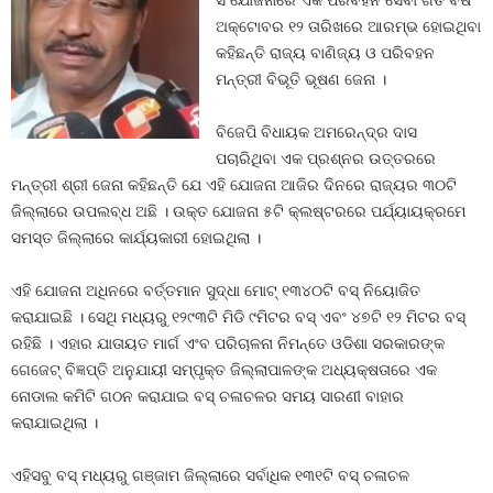
ସଂଯୋଜନାରେ ଏକ ପରିବହନ ସେବା ଗତ ବର୍ଷ
ଅକ୍ଟୋବର ୧୨ ତାରିଖରେ ଆରମ୍ଭ ହୋଇଥିବା
କହିଛନ୍ତି ରାଜ୍ୟ ବାଣିଜ୍ୟ ଓ ପରିବହନ
ମନ୍ତ୍ରୀ ବିଭୂତି ଭୂଷଣ ଜେନା ।
ବିଜେପି ବିଧାୟକ ଅମରେନ୍ଦ୍ର ଦାସ
ପଚାରିଥିବା ଏକ ପ୍ରଶ୍ନର ଉତ୍ତରରେ
ମନ୍ତ୍ରୀ ଶ୍ରୀ ଜେନା କହିଛନ୍ତି ଯେ ଏହି ଯୋଜନା ଆଜିର ଦିନରେ ରାଜ୍ୟର ୩୦ଟି
ଜିଲ୍ଲାରେ ଉପଲବ୍ଧ ଅଛି । ଉକ୍ତ ଯୋଜନା ୫ଟି କ୍ଲଷ୍ଟରରେ ପର୍ଯ୍ୟାୟକ୍ରମେ
ସମସ୍ତ ଜିଲ୍ଲାରେ କାର୍ଯ୍ୟକାରୀ ହୋଇଥିଲା ।
ଏହି ଯୋଜନା ଅଧିନରେ ବର୍ତ୍ତମାନ ସୁଦ୍ଧା ମୋଟ୍‍ ୧୩୪୦ଟି ବସ୍‍ ନିୟୋଜିତ
କରାଯାଇଛି । ସେଥି ମଧ୍ୟରୁ ୧୨୯୩ଟି ମିଡି ୯ମିଟର ବସ୍‍ ଏବଂ ୪୭ଟି ୧୨ ମିଟର ବସ୍‍
ରହିଛି । ଏହାର ଯାତାୟତ ମାର୍ଗ ଏଂବ ପରିଚାଳନା ନିମନ୍ତେ ଓଡିଶା ସରକାରଙ୍କ
ଗେଜେଟ୍‍ ବିଜ୍ଞପ୍ତି ଅନୁଯାୟୀ ସମ୍ପୃକ୍ତ ଜିଲ୍ଲାପାଳଙ୍କ ଅଧ୍ୟକ୍ଷତାରେ ଏକ
ନୋଡାଲ କମିଟି ଗଠନ କରାଯାଇ ବସ୍‍ ଚଳାଚଳର ସମୟ ସାରଣୀ ବାହାର
କରାଯାଇଥିଲା ।
ଏହିସବୁ ବସ୍‍ ମଧ୍ୟରୁ ଗଞ୍ଜାମ ଜିଲ୍ଲାରେ ସର୍ବାଧିକ ୧୩୧ଟି ବସ୍‍ ଚଳାଚଳ