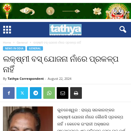
Home
General
ଲକ୍ଷ୍ମୀ ବସ୍‍ ଯୋଜନା ନାଁରେ ପ୍ରକଳ୍ପ ନାହିଁ
NEWS IN ODIA
GENERAL
ଲକ୍ଷ୍ମୀ ବସ୍‍ ଯୋଜନା ନାଁରେ ପ୍ରକଳ୍ପ
ନାହିଁ
By
Tathya Correspondent
-
August 22, 2024
ଭୁବନେଶ୍ୱର : ରାଜ୍ୟ ସରକାରଙ୍କର
ଲକ୍ଷ୍ମୀ ଯୋଜନା ନାଁରେ କୌଣସି ପ୍ରକଳ୍ପ
ନାହିଁ । କେତେକ ଇଂରାଜୀ ଅକ୍ଷରର