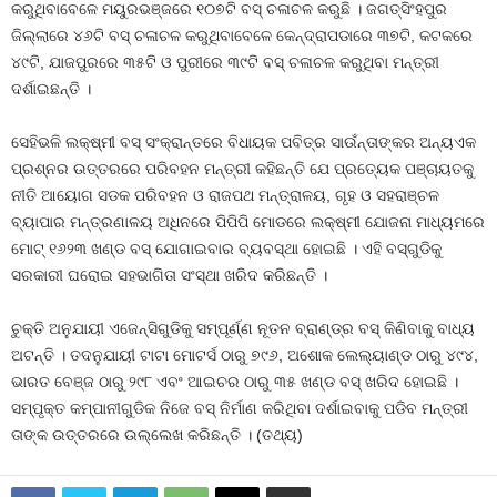
କରୁଥିବାବେଳେ ମୟୁରଭଞ୍ଜରେ ୧୦୭ଟି ବସ୍‍ ଚଳାଚଳ କରୁଛି । ଜଗତ୍‍ସିଂହପୁର
ଜିଲ୍ଲାରେ ୪୬ଟି ବସ୍‍ ଚଳାଚଳ କରୁଥିବାବେଳେ କେନ୍ଦ୍ରାପଡାରେ ୩୭ଟି, କଟକରେ
୪୯ଟି, ଯାଜପୁରରେ ୩୫ଟି ଓ ପୁରୀରେ ୩୯ଟି ବସ୍‍ ଚଳାଚଳ କରୁଥିବା ମନ୍ତ୍ରୀ
ଦର୍ଶାଇଛନ୍ତି ।
ସେହିଭଳି ଲକ୍ଷ୍ମୀ ବସ୍‍ ସଂକ୍ରାନ୍ତରେ ବିଧାୟକ ପବିତ୍ର ସାଉଁନ୍ତାଙ୍କର ଅନ୍ୟଏକ
ପ୍ରଶ୍ନର ଉତ୍ତରରେ ପରିବହନ ମନ୍ତ୍ରୀ କହିଛନ୍ତି ଯେ ପ୍ରତ୍ୟେକ ପଞ୍ଚାୟତକୁ
ନୀତି ଆୟୋଗ ସଡକ ପରିବହନ ଓ ରାଜପଥ ମନ୍ତ୍ରାଳୟ, ଗୃହ ଓ ସହରାଞ୍ଚଳ
ବ୍ୟାପାର ମନ୍ତ୍ରଣାଳୟ ଅଧିନରେ ପିପିପି ମୋଡରେ ଲକ୍ଷ୍ମୀ ଯୋଜନା ମାଧ୍ୟମରେ
ମୋଟ୍‍ ୧୬୨୩ ଖଣ୍ଡ ବସ୍‍ ଯୋଗାଇବାର ବ୍ୟବସ୍ଥା ହୋଇଛି । ଏହି ବସ୍‍ଗୁଡିକୁ
ସରକାରୀ ଘରୋଇ ସହଭାଗିତା ସଂସ୍ଥା ଖରିଦ କରିଛନ୍ତି ।
ଚୁକ୍ତି ଅନୁଯାୟୀ ଏଜେନ୍ସିଗୁଡିକୁ ସମ୍ପୂର୍ଣ୍ଣ ନୂତନ ବ୍ରାଣ୍ଡ୍‍ର ବସ୍‍ କିଣିବାକୁ ବାଧ୍ୟ
ଅଟନ୍ତି । ତଦନୁଯାୟୀ ଟାଟା ମୋଟର୍ସ ଠାରୁ ୭୯୬, ଅଶୋକ ଲେଲ୍ୟାଣ୍ଡ ଠାରୁ ୪୯୪,
ଭାରତ ବେଞ୍ଜ ଠାରୁ ୨୯୮ ଏବଂ ଆଇଚର ଠାରୁ ୩୫ ଖଣ୍ଡ ବସ୍‍ ଖରିଦ ହୋଇଛି ।
ସମ୍ପୃକ୍ତ କମ୍ପାନୀଗୁଡିକ ନିଜେ ବସ୍‍ ନିର୍ମାଣ କରିଥିବା ଦର୍ଶାଇବାକୁ ପଡିବ ମନ୍ତ୍ରୀ
ତାଙ୍କ ଉତ୍ତରରେ ଉଲ୍ଲେଖ କରିଛନ୍ତି । (ତଥ୍ୟ)