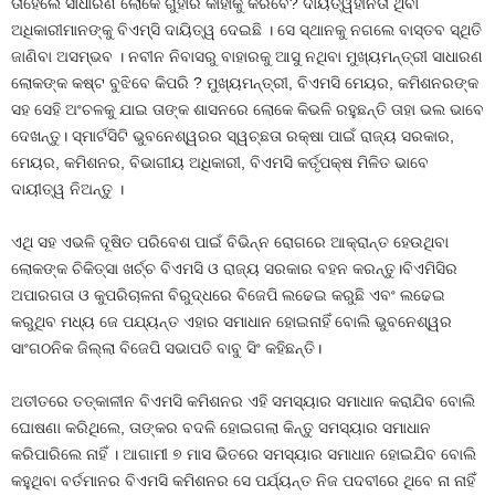
ତାହେଲେ ସାଧାରଣ ଲୋକେ ଗୁହାରି କାହାକୁ କରିବେ? ଦାୟିତ୍ୱହୀନତା ଥିବା
ଅଧିକାରୀମାନଙ୍କୁ ବିଏମ୍‌ସି ଦାୟିତ୍ୱ ଦେଇଛି । ସେ ସ୍ଥାନକୁ ନଗଲେ ବାସ୍ତବ ସ୍ଥିତି
ଜାଣିବା ଅସମ୍ଭବ । ନବୀନ ନିବାସରୁ ବାହାରକୁ ଆସୁ ନଥିବା ମୁଖ୍ୟମନ୍ତ୍ରୀ ସାଧାରଣ
ଲୋକଙ୍କ କଷ୍ଟ ବୁଝିବେ କିପରି ? ମୁଖ୍ୟମନ୍ତ୍ରୀ, ବିଏମସି ମେୟର, କମିଶନରଙ୍କ
ସହ ସେହି ଅଂଚଳକୁ ଯାଇ ତାଙ୍କ ଶାସନରେ ଲୋକେ କିଭଳି ରହୁଛନ୍ତି ତାହା ଭଲ ଭାବେ
ଦେଖନ୍ତୁ। ସ୍ମାର୍ଟସିଟି ଭୁବନେଶ୍ୱରର ସ୍ୱଚ୍ଛତା ରକ୍ଷା ପାଇଁ ରାଜ୍ୟ ସରକାର,
ମେୟର, କମିଶନର, ବିଭାଗୀୟ ଅଧିକାରୀ, ବିଏମସି କର୍ତୃପକ୍ଷ ମିଳିତ ଭାବେ
ଦାୟୀତ୍ୱ ନିଅନ୍ତୁ ।
ଏଥି ସହ ଏଭଳି ଦୂଷିତ ପରିବେଶ ପାଇଁ ବିଭିନ୍ନ ରୋଗରେ ଆକ୍ରାନ୍ତ ହେଉଥିବା
ଲୋକଙ୍କ ଚିକିତ୍ସା ଖର୍ଚ୍ଚ ବିଏମସି ଓ ରାଜ୍ୟ ସରକାର ବହନ କରନ୍ତୁ।ବିଏମିସିର
ଅପାରଗତା ଓ କୁପରିଚାଳନା ବିରୁଦ୍ଧରେ ବିଜେପି ଲଢେଇ କରୁଛି ଏବଂ ଲଢେଇ
କରୁଥିବ ମଧ୍ୟ ଜେ ପଯ୍ୟନ୍ତ ଏହାର ସମାଧାନ ହୋଇନାହିଁ ବୋଲି ଭୁବନେଶ୍ୱର
ସାଂଗଠନିକ ଜିଲ୍ଲା ବିଜେପି ସଭାପତି ବାବୁ ସିଂ କହିଛନ୍ତି।
ଅତୀତରେ ତତ୍କାଳୀନ ବିଏମସି କମିଶନର ଏହି ସମସ୍ୟାର ସମାଧାନ କରାଯିବ ବୋଲି
ଘୋଷଣା କରିଥିଲେ, ତାଙ୍କର ବଦଳି ହୋଇଗଲା କିନ୍ତୁ ସମସ୍ୟାର ସମାଧାନ
କରିପାରିଲେ ନାହିଁ । ଆଗାମୀ ୭ ମାସ ଭିତରେ ସମସ୍ୟାର ସମାଧାନ ହୋଇଯିବ ବୋଲି
କହୁଥିବା ବର୍ତମାନର ବିଏମସି କମିଶନର ସେ ପର୍ଯ୍ୟନ୍ତ ନିଜ ପଦବୀରେ ଥିବେ ନା ନାହିଁ