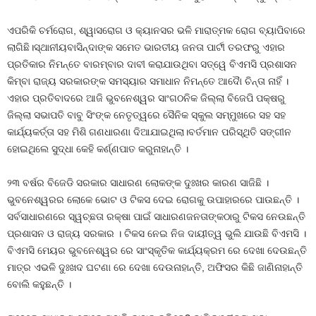
ଏପରିକି ଚର୍ମରୋଗ, ଶ୍ୱାସରୋଗ ଓ କ୍ୟାନସର ଭଳି ମାରାତ୍ମକ ରୋଗ ବ୍ୟାପିବାରେ
ଲାଗିଛି।ସ୍ଥାନୀୟବାସିନ୍ଦାଙ୍କ ସମେତ ଭାରତୀୟ ଜନତା ପାର୍ଟୀ ତରଫରୁ ଏହାର
ପ୍ରତିକାର ନିମନ୍ତେ ବାରମ୍ବାର ଦାବୀ କରାଯାଉଥିବା ସତ୍ୱେ ବିଏମସି ପ୍ରଶାସନ
କିମ୍ବା ରାଜ୍ୟ ସରକାରଙ୍କ ସମସ୍ୟାର ସମାଧାନ ନିମନ୍ତେ ଆଦୈା ଚିନ୍ତା ନାହିଁ ।
ଏହାର ପ୍ରତିବାଦରେ ଆଜି ଭୁବନେଶ୍ୱର ସାଂଗଠନିକ ଜିଲ୍ଲା ବିଜେପି ପକ୍ଷରୁ
ଜିଲ୍ଲା ସଭାପତି ବାବୁ ସିଂଙ୍କ ନେତୃତ୍ୱରେ ସୈନିକ ସ୍କୁଲ ସମ୍ମୁଖରେ ସହ ସହ
କାର୍ଯ୍ୟକର୍ତ୍ତା ସହ ମିଶି ଗଣଧାରଣା ଦିଆଯାଇଥିଲା।ବର୍ତମାନ ପରିସ୍ଥିତି ସଙ୍ଗୀନ
ହୋଇଥିଲେ ସୁଦ୍ଧା କେହି କର୍ଣ୍ଣପାତ କରୁନାହାନ୍ତି ।
୨୩ ବର୍ଷର ବିଜେଡି ସରକାର ସାଧାରଣ ଲୋକଙ୍କ ଦୁଃଖର କାରଣ ସାଜିଛି ।
ଭୁବନେଶ୍ୱରର ଲୋକେ ଭୋଟ ଓ ଟିକସ ଦେଇ ରୋଗକୁ ଉପାହାରରେ ପାଉଛନ୍ତି ।
ସର୍ବସାଧାରଣରେ ସ୍ୱଚ୍ଛତା ରକ୍ଷା ପାଇଁ ସାଧାରଣଜନତାଙ୍କଠାରୁ ଟିକସ ନେଉଛନ୍ତି
ପ୍ରଶାସନ ଓ ରାଜ୍ୟ ସରକାର । ଟିକସ ନେଇ ନିଜ ଦାୟୀତ୍ୱ ଭୁଲି ଯାଉଛି ବିଏମସି ।
ବିଏମସି ମେୟର ଭୁବନେଶ୍ୱର ରେ ସାଂସ୍କୃତିକ କାର୍ଯ୍ୟକ୍ରମ ରେ ଦେଖା ଦେଉଛନ୍ତି
ମାତ୍ର ଏଭଳି ଦୁଃଖଦ ଘଟଣା ରେ ଦେଖା ଦେଉନାହାନ୍ତି, ଅଫିସର କିଛି ଜାଣିନାହାନ୍ତି
ବୋଲି କହୁଛନ୍ତି ।