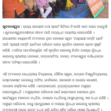
ଭୁବନେଶ୍ୱର :
ରାଜ୍ୟ ରାଜଧାନୀ ତଥା ସ୍ମାର୍ଟ ସିଟିରେ ବିଏମସି ଏବେ ରୋଗ ବାଣ୍ଟୁଛି
। ଭୁବନେଶ୍ୱରବାସୀଙ୍କ ଜୀବନ ଆଜି ଅତ୍ୟନ୍ତ ଦୟନୀୟ ହୋଇପଡିଛି ।
ରାଜଧାନୀର ମଧ୍ୟବର୍ତୀ ଅଂଚଳରେ ଥିବା ଗାଡକଣ ସ୍ଥିତ ‘ଅସ୍ଥାୟୀ ଡମ୍ପିଂ ୟାର୍ଡ’
ଆଜି ‘ସ୍ଥାୟୀ ଡମ୍ପିଂ ୟାର୍ଡ’ରେ ପରିଣତ ହୋଇ କୃତ୍ରିମ ପାହାଡର ଭ୍ରମ ସୃଷ୍ଟି
କରିଛି । ଅଳିଆ ଆବର୍ଜନାପୂର୍ଣ୍ଣ ଏହି କୃତ୍ରିମ ପାହାଡରୁ ନିର୍ଗତ ଅସହ୍ୟ ର୍ଦୁଗନ୍ଧ
କାରଣରୁ ସ୍ଥାନୀୟ ଗାଡକଣ, ରଙ୍ଗମାଟିଆ, ଡମଣା, ମଂଚେଶ୍ୱର ବାସିନ୍ଦାଙ୍କ
ଜୀବନ ଅତିଷ୍ଠ ହୋଇପଡିଛି ।
ଏହି ଅଂଚଳରେ କେନ୍ଦ୍ରୀୟ ବିଦ୍ୟାଳୟ, ସୈନିକ ସ୍କୁଲ, ଉତ୍କଳ ବିଶ୍ୱବିଦ୍ୟାଳୟ,
ଇଷ୍ଟକୋଷ୍ଟ ରେଲୱେ ଅଫିସ, ମେଡିକାଲ, ସରକାରୀ ଓ ଘରୋଇ କଲୋନୀ,
ଅପୋଲ ହସ୍ପିଟାଲ ରହିଛି । ଛାତ୍ରଛାତ୍ରୀ, ବୃଦ୍ଧବୃଦ୍ଧାମାନେ ଅସୁସ୍ଥ
ହୋଇପଡୁଛନ୍ତି । ଅସୁସ୍ଥକର ପରିବେଶ ପାଇଁ ଭକ୍ତମାନେ ସେଠାରେ ଥିବା
ସର୍ବେଶ୍ୱର ମହାଦେବ ମନ୍ଦିର, ଦାସରାଜ ମନ୍ଦିରକୁ ଆସୁନଥିବାରୁ ଏହା ବନ୍ଦ ରହିଛି ।
ଅସୁସ୍ଥ ପରିବେଶ, ବାୟୁ ପ୍ରଦ୍ୟୁଷଣ ଓ ଅସହ୍ୟ ର୍ଦୁଗନ୍ଧ କାରଣରୁ ସ୍ଥାନୀୟ
ଅଂଚଳବାସୀ ଘରର କବାଟ ବନ୍ଦ କରି ରହିବା ସହିତ ମୁହଁରେ ମାସ୍କ ପିନ୍ଧୁଛନ୍ତି ।