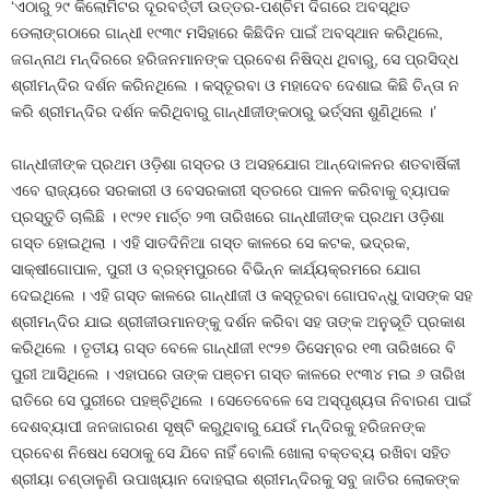
‘ଏଠାରୁ ୨୯ କିଲୋମିଟର ଦୂରବର୍ତ୍ତୀ ଉତ୍ତର-ପଶ୍ଚିମ ଦିଗରେ ଅବସ୍ଥିତ
ଡେଲାଙ୍ଗଠାରେ ଗାନ୍ଧୀ ୧୯୩୯ ମସିହାରେ କିଛିଦିନ ପାଇଁ ଅବସ୍ଥାନ କରିଥିଲେ,
ଜଗନ୍ନାଥ ମନ୍ଦିରରେ ହରିଜନମାନଙ୍କ ପ୍ରବେଶ ନିଷିଦ୍ଧ ଥିବାରୁ, ସେ ପ୍ରସିଦ୍ଧ
ଶ୍ରୀମନ୍ଦିର ଦର୍ଶନ କରିନଥିଲେ । କସ୍ତୂରବା ଓ ମହାଦେବ ଦେଶାଇ କିଛି ଚିନ୍ତା ନ
କରି ଶ୍ରୀମନ୍ଦିର ଦର୍ଶନ କରିଥିବାରୁ ଗାନ୍ଧୀଜୀଙ୍କଠାରୁ ଭର୍ତ୍ସନା ଶୁଣିଥିଲେ ।’
ଗାନ୍ଧୀଜୀଙ୍କ ପ୍ରଥମ ଓଡ଼ିଶା ଗସ୍ତର ଓ ଅସହଯୋଗ ଆନ୍ଦୋଳନର ଶତବାର୍ଷିକୀ
ଏବେ ରାଜ୍ୟରେ ସରକାରୀ ଓ ବେସରକାରୀ ସ୍ତରରେ ପାଳନ କରିବାକୁ ବ୍ୟାପକ
ପ୍ରସ୍ତୁତି ଚାଲିଛି । ୧୯୨୧ ମାର୍ଚ୍ଚ ୨୩ ତାରିଖରେ ଗାନ୍ଧୀଜୀଙ୍କ ପ୍ରଥମ ଓଡ଼ିଶା
ଗସ୍ତ ହୋଇଥିଲା । ଏହି ସାତଦିନିଆ ଗସ୍ତ କାଳରେ ସେ କଟକ, ଭଦ୍ରକ,
ସାକ୍ଷୀଗୋପାଳ, ପୁରୀ ଓ ବ୍ରହ୍ମପୁରରେ ବିଭିନ୍ନ କାର୍ଯ୍ୟକ୍ରମରେ ଯୋଗ
ଦେଇଥିଲେ । ଏହି ଗସ୍ତ କାଳରେ ଗାନ୍ଧୀଜୀ ଓ କସ୍ତୂରବା ଗୋପବନ୍ଧୁ ଦାସଙ୍କ ସହ
ଶ୍ରୀମନ୍ଦିର ଯାଇ ଶ୍ରୀଜୀଉମାନଙ୍କୁ ଦର୍ଶନ କରିବା ସହ ତାଙ୍କ ଅନୁଭୂତି ପ୍ରକାଶ
କରିଥିଲେ । ତୃତୀୟ ଗସ୍ତ ବେଳେ ଗାନ୍ଧୀଜୀ ୧୯୨୭ ଡିସେମ୍ବର ୧୩ ତାରିଖରେ ବି
ପୁରୀ ଆସିଥିଲେ । ଏହାପରେ ତାଙ୍କ ପଞ୍ଚମ ଗସ୍ତ କାଳରେ ୧୯୩୪ ମଇ ୬ ତାରିଖ
ରାତିରେ ସେ ପୁରୀରେ ପହଞ୍ଚିଥିଲେ । ସେତେବେଳେ ସେ ଅସ୍ପୃଶ୍ୟତା ନିବାରଣ ପାଇଁ
ଦେଶବ୍ୟାପୀ ଜନଜାଗରଣ ସୃଷ୍ଟି କରୁଥିବାରୁ ଯେଉଁ ମନ୍ଦିରକୁ ହରିଜନଙ୍କ
ପ୍ରବେଶ ନିଷେଧ ସେଠାକୁ ସେ ଯିବେ ନାହିଁ ବୋଲି ଖୋଲା ବକ୍ତବ୍ୟ ରଖିବା ସହିତ
ଶ୍ରୀୟା ଚଣ୍ଡାଳୁଣି ଉପାଖ୍ୟାନ ଦୋହରାଇ ଶ୍ରୀମନ୍ଦିରକୁ ସବୁ ଜାତିର ଲୋକଙ୍କ