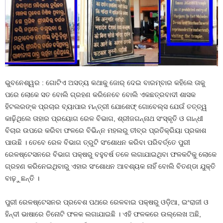
ଭୁବନେଶ୍ୱର : ଗୋଟିଏ ଅସତ୍ୟ କଥାକୁ ଜୋର୍‍ ଦେଇ ବାରମ୍ବାର କହିଲେ ତାକୁ
ପରେ ଲୋକେ ସତ ବୋଲି ଗ୍ରହଣ କରିନେବେ ବୋଲି ଏକଛତ୍ରବାଦୀ ଶାସକ
ହିଟଲରଙ୍କ ପ୍ରଚାର ବ୍ୟାପାର ମନ୍ତ୍ରୀ ଯୋଶେଫ୍‍ ଗୋବେଲ୍ସ ଯେଉଁ ତତ୍ତ୍ୱ
କାଢ଼ିଥିଲେ ତାହାର ପ୍ରୟୋଗ ରେଳ ବିଭାଗ, ଶ୍ରୀଜଗନ୍ନାଥ ସଂସ୍କୃତି ଓ ଗାନ୍ଧୀ
ବିଚାର ଉପରେ କରିବା ଫଳରେ ବିଭିନ୍ନ ମହଲରୁ ତୀବ୍ର ପ୍ରତିକ୍ରିୟା ପ୍ରକାଶ
ପାଉଛି । ତେବେ ରେଳ ବିଭାଗ ତ୍ରୁଟି ସଂଶୋଧନ କରିବା ପରିବର୍ତ୍ତେ ପୁରୀ
ରେଳଷ୍ଟେସନରେ ବିଭାଗ ପକ୍ଷରୁ ବହୁବର୍ଷ ତଳେ ଲଗାଯାଇଥିବା ଫଳକଟିକୁ ଲୋକେ
ଗ୍ରହଣ କରିନେଇଥିବାରୁ ଏହାର ସଂଶୋଧନ ଆବଶ୍ୟକ ନାହିଁ ବୋଲି ବିତଣ୍ଡା ଯୁକ୍ତି
ବାଢ଼ୁଛନ୍ତି ।
ପୁରୀ ରେଳଷ୍ଟେସନର ପ୍ରବେଶ ପଥରେ ରେଳବାଇ ପକ୍ଷରୁ ଓଡ଼ିଆ, ଇଂରାଜୀ ଓ
ହିନ୍ଦୀ ଭାଷାରେ ତିନୋଟି ଫଳକ ଲଗାଯାଇଛି । ଏହି ଫଳକରେ ଉଲ୍ଲେଖ ଅଛି,