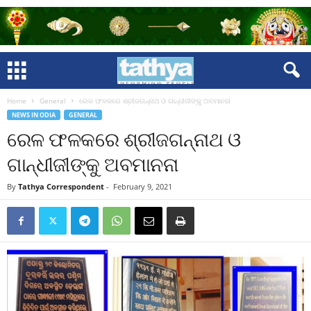
Home
General
ରେଳ ଫଳକରେ ଶ୍ରୀଜଗନ୍ନାଥ ଓ ଗାନ୍ଧୀଜୀଙ୍କୁ ଅବମାନନା
NEWS IN ODIA
GENERAL
ରେଳ ଫଳକରେ ଶ୍ରୀଜଗନ୍ନାଥ ଓ
ଗାନ୍ଧୀଜୀଙ୍କୁ ଅବମାନନା
By
Tathya Correspondent
-
February 9, 2021