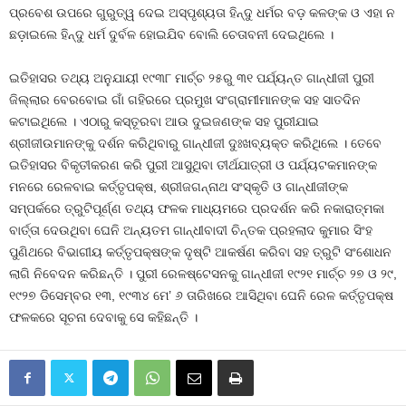
ପ୍ରବେଶ ଉପରେ ଗୁରୁତ୍ୱ ଦେଇ ଅସ୍ପୃଶ୍ୟତା ହିନ୍ଦୁ ଧର୍ମର ବଡ଼ କଳଙ୍କ ଓ ଏହା ନ
ଛଡ଼ାଇଲେ ହିନ୍ଦୁ ଧର୍ମ ଦୁର୍ବଳ ହୋଇଯିବ ବୋଲି ଚେତାବନୀ ଦେଇଥିଲେ ।
ଇତିହାସର ତଥ୍ୟ ଅନୁଯାୟୀ ୧୯୩୮ ମାର୍ଚ୍ଚ ୨୫ରୁ ୩୧ ପର୍ଯ୍ୟନ୍ତ ଗାନ୍ଧୀଜୀ ପୁରୀ
ଜିଲ୍ଲାର ବେରବୋଇ ଗାଁ ଗହିରରେ ପ୍ରମୁଖ ସଂଗ୍ରାମୀମାନଙ୍କ ସହ ସାତଦିନ
କଟାଇଥିଲେ । ଏଠାରୁ କସ୍ତୂରବା ଆଉ ଦୁଇଜଣଙ୍କ ସହ ପୁରୀଯାଇ
ଶ୍ରୀଜୀଉମାନଙ୍କୁ ଦର୍ଶନ କରିଥିବାରୁ ଗାନ୍ଧୀଜୀ ଦୁଃଖବ୍ୟକ୍ତ କରିଥିଲେ । ତେବେ
ଇତିହାସର ବିକୃତୀକରଣ କରି ପୁରୀ ଆସୁଥିବା ତୀର୍ଥଯାତ୍ରୀ ଓ ପର୍ଯ୍ୟଟକମାନଙ୍କ
ମନରେ ରେଳବାଇ କର୍ତ୍ତୃପକ୍ଷ, ଶ୍ରୀଜଗନ୍ନାଥ ସଂସ୍କୃତି ଓ ଗାନ୍ଧୀଜୀଙ୍କ
ସମ୍ପର୍କରେ ତ୍ରୁଟିପୂର୍ଣ୍ଣ ତଥ୍ୟ ଫଳକ ମାଧ୍ୟମରେ ପ୍ରଦର୍ଶନ କରି ନକାରାତ୍ମକା
ବାର୍ତ୍ତା ଦେଉଥିବା ଘେନି ଅନ୍ୟତମ ଗାନ୍ଧୀବାଦୀ ଚିନ୍ତକ ପ୍ରହଲାଦ କୁମାର ସିଂହ
ପୁଣିଥରେ ବିଭାଗୀୟ କର୍ତ୍ତୃପକ୍ଷଙ୍କ ଦୃଷ୍ଟି ଆକର୍ଷଣ କରିବା ସହ ତ୍ରୁଟି ସଂଶୋଧନ
ଲାଗି ନିବେଦନ କରିଛନ୍ତି । ପୁରୀ ରେଳଷ୍ଟେସନକୁ ଗାନ୍ଧୀଜୀ ୧୯୨୧ ମାର୍ଚ୍ଚ ୨୭ ଓ ୨୯,
୧୯୨୭ ଡିସେମ୍ବର ୧୩, ୧୯୩୪ ମେ’ ୬ ତାରିଖରେ ଆସିଥିବା ଘେନି ରେଳ କର୍ତ୍ତୃପକ୍ଷ
ଫଳକରେ ସୂଚନା ଦେବାକୁ ସେ କହିଛନ୍ତି ।