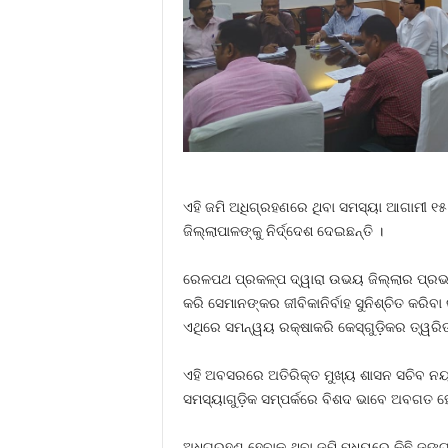
ଏହି ଜମି ଅଧିଗ୍ରହଣରେ ଥିବା ସମସ୍ୟା ଆଗାମୀ ୧୫
ଜିଲ୍ଲାପାଳଙ୍କୁ ନିର୍ଦ୍ଦେଶ ଦେଇଛନ୍ତି ।
ରେଳପଥ ପ୍ରକଳ୍ପ ଦ୍ୱାରା ଉଭୟ ଜିଲ୍ଲାର ପ୍ରଭାବ
କରି ସେମାନଙ୍କର ଜୀବିକାନିର୍ବାହ ସୁନିଶ୍ଚିତ କରିବ
ଏଥିରେ ସମନ୍ୱୟ ରକ୍ଷାକରି କେସ୍‌ଗୁଡ଼ିକର ତ୍ୱର
ଏହି ଅବସରରେ ଅତିରିକ୍ତ ମୁଖ୍ୟ ଶାସନ ସଚିବ ନୟ
ସମସ୍ୟାଗୁଡ଼ିକ ସମ୍ପର୍କରେ ବିଶଦ ଭାବେ ଅବଗତ ହ
ଅଧିଗ୍ରହଣ ହେବାକୁ ଥିବା ଜମି ମଧ୍ୟରେ କିଛି ଜଙ୍