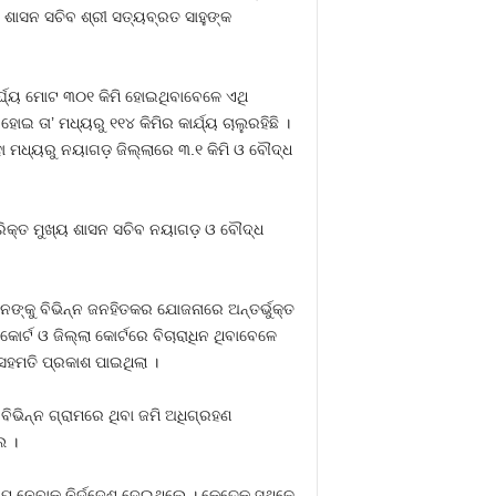
 ଶାସନ ସଚିବ ଶ୍ରୀ ସତ୍ୟବ୍ରତ ସାହୁଙ୍କ
ର୍ଘ୍ୟ ମୋଟ ୩୦୧ କିମି ହୋଇଥିବାବେଳେ ଏଥି
 ତା’ ମଧ୍ୟରୁ ୧୧୪ କିମିର କାର୍ଯ୍ୟ ଚାଲୁରହିଛି ।
ଏହା ମଧ୍ୟରୁ ନୟାଗଡ଼ ଜିଲ୍ଲାରେ ୩.୧ କିମି ଓ ବୌଦ୍ଧ
ିରିକ୍ତ ମୁଖ୍ୟ ଶାସନ ସଚିବ ନୟାଗଡ଼ ଓ ବୌଦ୍ଧ
ଙ୍କୁ ବିଭିନ୍ନ ଜନହିତକର ଯୋଜନାରେ ଅନ୍ତର୍ଭୁକ୍ତ
କୋର୍ଟ ଓ ଜିଲ୍ଲା କୋର୍ଟରେ ବିଚାରାଧିନ ଥିବାବେଳେ
ହମତି ପ୍ରକାଶ ପାଇଥିଲା ।
ଭିନ୍ନ ଗ୍ରାମରେ ଥିବା ଜମି ଅଧିଗ୍ରହଣ
େ ।
େପ ନେବାକୁ ନିର୍ଦ୍ଦେଶ ଦେଇଥିଲେ । କେତେକ ସ୍ଥଳେ