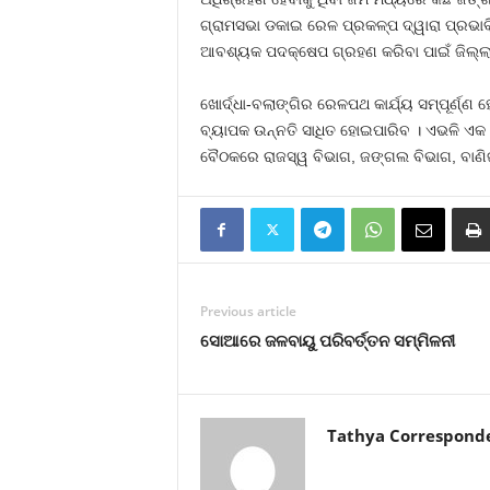
ଗ୍ରାମସଭା ଡକାଇ ରେଳ ପ୍ରକଳ୍ପ ଦ୍ୱାରା ପ୍ରଭାବ
ଆବଶ୍ୟକ ପଦକ୍ଷେପ ଗ୍ରହଣ କରିବା ପାଇଁ ଜିଲ୍ଲା
ଖୋର୍ଦ୍ଧା-ବଲାଙ୍ଗିର ରେଳପଥ କାର୍ଯ୍ୟ ସମ୍ପୂର୍
ବ୍ୟାପକ ଉନ୍ନତି ସାଧିତ ହୋଇପାରିବ । ଏଭଳି ଏକ ପ
ବୈଠକରେ ରାଜସ୍ୱ ବିଭାଗ, ଜଙ୍ଗଲ ବିଭାଗ, ବାଣି
Previous article
ସୋଆରେ ଜଳବାୟୁ ପରିବର୍ତ୍ତନ ସମ୍ମିଳନୀ
Tathya Correspond