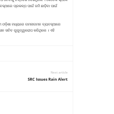
୍ଥାରେ ପ୍ରକଳ୍ପ ପାଇଁ ଜମି ଛାଡ଼ିବା ପାଇଁ
୍ଚିମ ଓଡ଼ିଶା ମଧ୍ୟରେ ଗମନାଗମନ ବ୍ୟବସ୍ଥାରେ
ସନ ସଚିବ ଗୁରୁତ୍ୱାରୋପ କରିଥିଲେ । ଏହି
Next article
SRC Issues Rain Alert