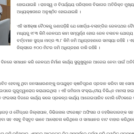
ହୋଇଯାଇଛି । ରାଜସ୍ୱ ଓ ବିପର୍ଯ୍ୟୟ ପରିଚାଳନା ବିଭାଗର ଅତିରିକ୍ତ ମୁଖ୍ୟ
ଅଧ୍ୟକ୍ଷତାରେ ଅନୁଷ୍ଠିତ ହୋଇଯାଇଛି ।
ଏହି ସମୀକ୍ଷା ବୈଠକରୁ ଜଣାପଡ଼ିଛି ଯେ ଖୋର୍ଦ୍ଧା-ବଲାଙ୍ଗିର ରେଳପଥର ଦୈ
ମଧ୍ୟରୁ ୧୮୩ କିମି ରେଳପଥ କାମ ସମ୍ପୂର୍ଣ୍ଣ ହୋଇ ରେଳ ଚଳାଚଳ ଯୋଗ୍ୟ ହୋଇ
ବର୍ତ୍ତମାନ ସୁଦ୍ଧା ମାତ୍ର ୩.୮ କିମି ଜମି ଅଧିଗ୍ରହଣରେ ସମସ୍ୟା ରହିଛି । 
ଜିଲ୍ଲାରେ ୭୦୦ ମିଟର ଜମି ଅଧିଗ୍ରହଣ ବାକି ରହିଛି ।
 ଦିନରେ ସମାଧାନ କରି ରେଳପଥ ନିର୍ମାଣ କାର୍ଯ୍ୟ ସୁରୁଖୁରୁରେ ଆଗେଇ ନେବା ପାଇଁ ଅତ
ିତ ହେବାକୁ ଥିବା ଜନସାଧାରଣଙ୍କୁ ଉପଯୁକ୍ତ କ୍ଷତିପୂରଣ ପ୍ରଦାନ କରିବା ସହ ସେମାନ
ା ଉପରେ ଗୁରୁତ୍ୱାରୋପ କରାଯାଇଥିଲା । ଏହି ଜମିଜମା ସଂକ୍ରାନ୍ତୀୟ ବିଭିନ୍ନ ମାମଲା ହାଇ
ିତ ଫଇସଲା ଦିଗରେ କାର୍ଯ୍ୟ କଲେ ପ୍ରକଳ୍ପ କାର୍ଯ୍ୟ ଆଗେଇପାରିବ ବୋଲି ବୈଠକରେ ସ
ାଗଡ଼ ଓ ବୌଦ୍ଧର ଜିଲ୍ଲାପାଳ, ଡିଭିଜନାଲ ଫରେଷ୍ଟ ଅଫିସର ଓ ତହସିଲଦାରଙ୍କ ସହ ବି
େବା ସହ ଏସବୁ ବିସ୍ତୃତ ଭାବେ ଆଲୋଚନା କରିଥିଲେ ଓ ସମାଧାନର ବାଟ ବାହାର କରିଥିଲ
ଗଲ ଜମି ରହିଥିବାରୁ, ଏସବୁର ଆଇନଗତ ଦିଗ ସମ୍ପର୍କରେ ତର୍ଜମା କରି ତ୍ୱରିତ ପଦକ୍ଷ