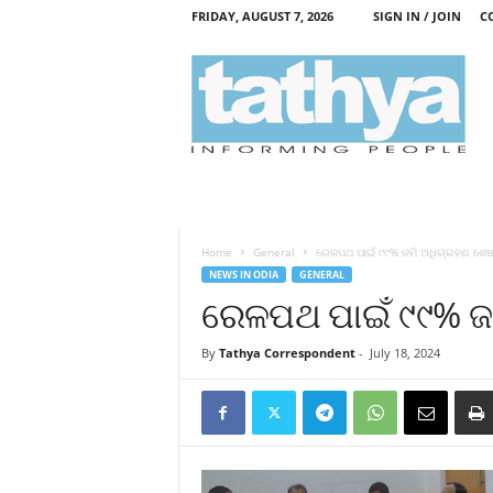
FRIDAY, AUGUST 7, 2026
SIGN IN / JOIN
C
T
a
t
h
y
a
Home
General
ରେଳପଥ ପାଇଁ ୯୯% ଜମି ଅଧିଗ୍ରହଣ ଶେ
NEWS IN ODIA
GENERAL
ରେଳପଥ ପାଇଁ ୯୯% ଜ
By
Tathya Correspondent
-
July 18, 2024