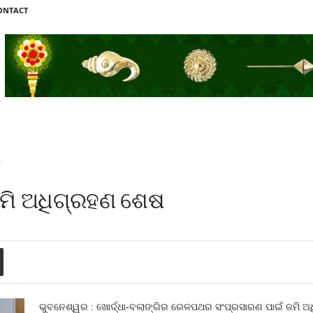
ONTACT
ଷ
ମି ଅଧିଗ୍ରହଣ ଶେଷ
ଭୁବନେଶ୍ୱର : ଖୋର୍ଦ୍ଧା-ବଲାଙ୍ଗିର ରେଳପଥର ସଂପ୍ରସାରଣ ପାଇଁ ଜମି ଅଧି