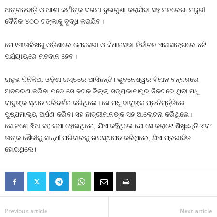
ଅଙ୍ଗନବାଡ଼ି ଓ ଆଶା କର୍ମୀଙ୍କ ଦରମା ଦୁଇଗୁଣା କରାଯିବା ସହ ମନରେଗା ମଜୁରୀ
ଦୈନିକ ୪୦୦ ଟଙ୍କାକୁ ବୃଦ୍ଧି କରାଯିବ।
ମେ ୧୩ତାରିଖରୁ ଓଡ଼ିଶାରେ ଲୋକସଭା ଓ ବିଧାନସଭା ନିର୍ବାଚନ ଏକାସାଙ୍ଗରେ ୪ଟି
ପର୍ଯ୍ୟାୟରେ ମତଦାନ ହେବ।
ରାହୁଲ ଦିନିକିଆ ଓଡ଼ିଶା ଗସ୍ତରେ ଆସିଛନ୍ତି। ଭୁବନେଶ୍ୱର ବିମାନ ବନ୍ଦରରେ
ଅବତରଣ କରିବା ପରେ ସେ କଟକ ଜିଲ୍ଲା ସତ୍ୟଭାମାପୁର ନିକଟରେ ଥିବା ମଧୁ
ବାବୁଙ୍କ ସ୍ଥାନ ପରିଦର୍ଶନ କରିଥିଲେ। ସେ ମଧୁ ବାବୁଙ୍କ ପ୍ରତିମୂର୍ତ୍ତିରେ
ପୁଷ୍ପମାଲ୍ୟ ଅର୍ପଣ କରିବା ସହ ଛାତ୍ରୀମାନଙ୍କ ସହ ଆଲୋଚନା କରିଥିଲେ।
ସେ ଜଣେ ଝିଅ ସହ କଥା ହୋଇଥିଲେ, ଯିଏ କହିଥିଲେ ଯେ ସେ କରାଟେ ଶିଖୁଛନ୍ତି ଏବଂ
ତାଙ୍କ ଶୈଳୀକୁ ଗାନ୍ଧୀ ପରିବାରକୁ ଉପସ୍ଥାପନ କରିଥିଲେ, ଯିଏ ପ୍ରଭାବିତ
ହୋଇଥିଲେ।
Previous article
Next article