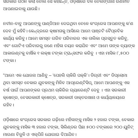
ସରକାର ଗଠନ କଲା ବୋଲି ସେ କହିଛନ୍ତି, ଓଡ଼ିଶାରେ ଦଳ ତେଲଙ୍ଗାନା ରଣନୀତି
ଆପଣାଇବାକୁ ଯାଉଛି।
ନବୀନ-ବାବୁ ଆପଣଙ୍କୁ ପାଣ୍ଡିଆନ ଦେଇଥିବା ବେଳେ କଂଗ୍ରେସ ଆପଣଙ୍କୁ କ’ଣ
ଦେବ ମୁଁ କହିବି। କେନ୍ଦ୍ରରେ କ୍ଷମତାକୁ ଆସିଲେ ଆମେ ପାଞ୍ଚଟି ବୈପ୍ଳବିକ
କାର୍ଯ୍ୟ କରିବୁ। ଆମେ ସମସ୍ତ ଗରିବ ପରିବାରର ଏକ ତାଲିକା ପ୍ରସ୍ତୁତ କରିବୁ,
ଏବଂ ଗୋଟିଏ ପରିବାରରୁ ଜଣେ ମହିଳା ଚୟନ କରାଯିବ ଏବଂ ଆମେ ତାଙ୍କ ବ୍ୟାଙ୍କ
ଆକାଉଣ୍ଟକୁ ବାର୍ଷିକ ୧ ଲକ୍ଷ ଟଙ୍କା ଟ୍ରାନ୍ସଫର କରିବୁ । ଏହା ମାସିକ ୮,୫୦୦
ଟଙ୍କା।
“ଆମେ ଏକ ଯୋଜନା ଆଣିବୁ – ‘ପେହଲି ଚାକିରି ପକ୍କି’। ଡିଗ୍ରୀ ଏବଂ ଡିପ୍ଲୋମା
ଥିବା ସମସ୍ତ ବେକାର ଯୁବକଙ୍କୁ ମିଳିବ ଆପ୍ରେଣ୍ଟିସିପ୍, ଆମେ ଆପଣଙ୍କୁ ଏକ
ବର୍ଷ ପାଇଁ ଆପଣଙ୍କର ପ୍ରଥମ ଚାକିରିର ଗ୍ୟାରେଣ୍ଟି ଦେବୁ । ଏହା ସରକାରୀ
କ୍ଷେତ୍ର, ବେସରକାରୀ କ୍ଷେତ୍ର, ସରକାରୀ ଡାକ୍ତରଖାନା ଓ କାର୍ଯ୍ୟାଳୟରେ
ରହିବ।
ଓଡ଼ିଶାରେ କଂଗ୍ରେସ ସରକାର ଗଢ଼ିଲେ ମହିଳାଙ୍କୁ ମାସିକ ୨ ହଜାର ଟଙ୍କା, ବେକାର
ଯୁବକଙ୍କୁ ମାସିକ ୩ ହଜାର ଟଙ୍କା, ସିଲିଣ୍ଡର ପିଛା ୫୦୦ ଟଙ୍କାରେ ୨୦୦ ୟୁନିଟ୍
ମାଗଣା ବିଜୁଳି ଓ ଏଲ୍ପିଜି ଯୋଗାଇ ଦିଆଯିବ।