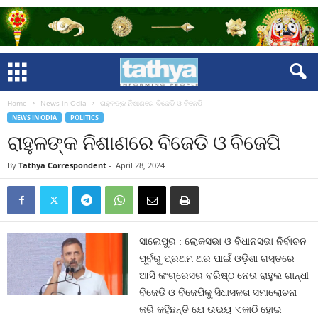
Home
News in Odia
ରାହୁଳଙ୍କ ନିଶାଣରେ ବିଜେଡି ଓ ବିଜେପି
NEWS IN ODIA
POLITICS
ରାହୁଳଙ୍କ ନିଶାଣରେ ବିଜେଡି ଓ ବିଜେପି
By
Tathya Correspondent
-
April 28, 2024
ସାଲେପୁର : ଲୋକସଭା ଓ ବିଧାନସଭା ନିର୍ବାଚନ
ପୂର୍ବରୁ ପ୍ରଥମ ଥର ପାଇଁ ଓଡ଼ିଶା ଗସ୍ତରେ
ଆସି କଂଗ୍ରେସର ବରିଷ୍ଠ ନେତା ରାହୁଲ ଗାନ୍ଧୀ
ବିଜେଡି ଓ ବିଜେପିକୁ ସିଧାସଳଖ ସମାଲୋଚନା
କରି କହିଛନ୍ତି ଯେ ଉଭୟ ଏକାଠି ହୋଇ