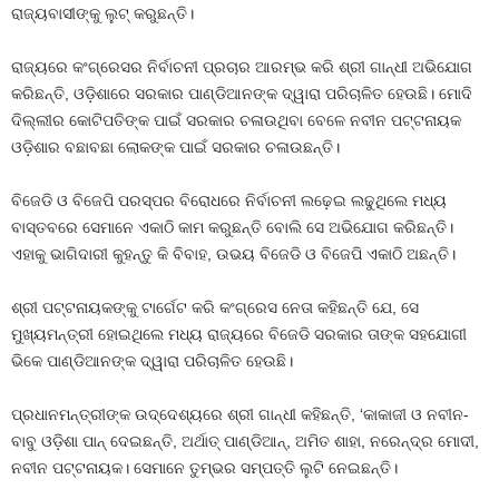
ରାଜ୍ୟବାସୀଙ୍କୁ ଲୁଟ୍ କରୁଛନ୍ତି।
ରାଜ୍ୟରେ କଂଗ୍ରେସର ନିର୍ବାଚନୀ ପ୍ରଚାର ଆରମ୍ଭ କରି ଶ୍ରୀ ଗାନ୍ଧୀ ଅଭିଯୋଗ
କରିଛନ୍ତି, ଓଡ଼ିଶାରେ ସରକାର ପାଣ୍ଡିଆନଙ୍କ ଦ୍ୱାରା ପରିଚାଳିତ ହେଉଛି। ମୋଦି
ଦିଲ୍ଲୀର କୋଟିପତିଙ୍କ ପାଇଁ ସରକାର ଚଳାଉଥିବା ବେଳେ ନବୀନ ପଟ୍ଟନାୟକ
ଓଡ଼ିଶାର ବଛାବଛା ଲୋକଙ୍କ ପାଇଁ ସରକାର ଚଳାଉଛନ୍ତି।
ବିଜେଡି ଓ ବିଜେପି ପରସ୍ପର ବିରୋଧରେ ନିର୍ବାଚନୀ ଲଢ଼େଇ ଲଢୁଥିଲେ ମଧ୍ୟ
ବାସ୍ତବରେ ସେମାନେ ଏକାଠି କାମ କରୁଛନ୍ତି ବୋଲି ସେ ଅଭିଯୋଗ କରିଛନ୍ତି।
ଏହାକୁ ଭାଗିଦାରୀ କୁହନ୍ତୁ କି ବିବାହ, ଉଭୟ ବିଜେଡି ଓ ବିଜେପି ଏକାଠି ଅଛନ୍ତି।
ଶ୍ରୀ ପଟ୍ଟନାୟକଙ୍କୁ ଟାର୍ଗେଟ କରି କଂଗ୍ରେସ ନେତା କହିଛନ୍ତି ଯେ, ସେ
ମୁଖ୍ୟମନ୍ତ୍ରୀ ହୋଇଥିଲେ ମଧ୍ୟ ରାଜ୍ୟରେ ବିଜେଡି ସରକାର ତାଙ୍କ ସହଯୋଗୀ
ଭିକେ ପାଣ୍ଡିଆନଙ୍କ ଦ୍ୱାରା ପରିଚାଳିତ ହେଉଛି।
ପ୍ରଧାନମନ୍ତ୍ରୀଙ୍କ ଉଦ୍ଦେଶ୍ୟରେ ଶ୍ରୀ ଗାନ୍ଧୀ କହିଛନ୍ତି, ‘କାକାଜୀ ଓ ନବୀନ-
ବାବୁ ଓଡ଼ିଶା ପାନ୍ ଦେଇଛନ୍ତି, ଅର୍ଥାତ୍ ପାଣ୍ଡିଆନ୍, ଅମିତ ଶାହା, ନରେନ୍ଦ୍ର ମୋଦୀ,
ନବୀନ ପଟ୍ଟନାୟକ। ସେମାନେ ତୁମ୍ଭର ସମ୍ପତ୍ତି ଲୁଟି ନେଇଛନ୍ତି।