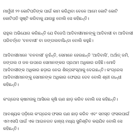
ମାମୁଁଜୀ ୨୨ କୋଟିପତିଙ୍କ ପାଇଁ କାମ କରିଥିବା ବେଳେ ଆମେ କୋଟି କୋଟି
କୋଟିପତି ସୃଷ୍ଟି କରିବାକୁ ଯାଉଛୁ ବୋଲି ସେ କହିଛନ୍ତି।
ରାହୁଲ ଅଭିଯୋଗ କରିଛନ୍ତି ଯେ ବିଜେପି ଆଦିବାସୀମାନଙ୍କୁ ଆଦିବାସୀ ବା ଆଦିବାସୀ
ପରିବର୍ତ୍ତେ ‘ବନବାସୀ’ ବା ଜଙ୍ଗଲବାସିନ୍ଦା ବୋଲି କହୁଛି।
ଆଦିବାସୀମାନେ ‘ବନବାସୀ’ ନୁହଁନ୍ତି, ସେମାନେ ହେଉଛନ୍ତି ‘ଆଦିବାସି’, ଅର୍ଥାତ୍ ଜମି,
ଜଙ୍ଗଲ ଓ ଜଳ ଉପରେ ସେମାନଙ୍କର ପ୍ରଥମ ଅଧିକାର ରହିଛି। ମୋଦି
ଆଦିବାସୀଙ୍କ ଅଧିକାର ଛଡ଼ାଇ ନେଇ ଶିଳ୍ପସଂସ୍ଥାକୁ ଦେଇଛନ୍ତି। କଂଗ୍ରେସ
ଆଦିବାସୀମାନଙ୍କୁ ସେମାନଙ୍କ ଅଧିକାର ଫେରାଇ ଦେବ ବୋଲି ଶ୍ରୀ ଗାନ୍ଧୀ
କହିଛନ୍ତି।
କଂଗ୍ରେସ କ୍ଷମତାକୁ ଆସିଲେ କୃଷି ଋଣ ଛାଡ଼ କରିବ ବୋଲି ସେ କହିଛନ୍ତି।
ଆବଶ୍ୟକ ପଡ଼ିଲେ କଂଗ୍ରେସ ଫସଲ ଋଣ ଛାଡ଼ କରିବ ଏବଂ ସମସ୍ତ ଫସଲପାଇଁ
ଏମଏସପି ପାଇଁ ଏକ ଆଇନଗତ ଢାଞ୍ଚା ମଧ୍ୟ ସୁନିଶ୍ଚିତ କରାଯିବ ବୋଲି ସେ
କହିଛନ୍ତି।