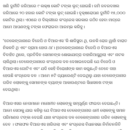
ଖଣି ଦୁର୍ନୀତି ଜରିଆରେ ୯ ଲକ୍ଷ କୋଟି ଟଙ୍କା ଲୁଟ୍ ହୋଇଛି। ଜମି ଜବରଦଖଲ
ଜରିଆରେ ୨୦ ହଜାର କୋଟି ଟଙ୍କା ଲୁଟ୍ ହୋଇଛି। ବୃକ୍ଷରୋପଣ ଦୁର୍ନୀତି ୧୫,୦୦୦
କୋଟିର ଥିଲା। ଏଠାରେ ଓ ଦିଲ୍ଲୀରେ କଂଗ୍ରେସ ସରକାର ଗଠିତ ହେବା ମାତ୍ରେ
ଆମେ ଆପଣଙ୍କୁ ଟଙ୍କା ଫେରାଇବା ଆରମ୍ଭ କରିବୁ।
“ତେଲେଙ୍ଗାନାରେ ବିଜେପି ଓ ବିଆରଏସ ‘କି ଶାଦିସୁଦା ଥି, ଉନକି ରୋଜ ୱାହାଁ ବାରାତ
ନିକଳତି ଥି ଏବଂ ଡ୍ରାମା ହୋତା ଥା’। (ତେଲେଙ୍ଗାନାରେ ବିଜେପି ଓ ବିଆରଏସ
ବିବାହିତ ଥିଲେ, ପ୍ରତିଦିନ ସେମାନଙ୍କ ଶୋଭାଯାତ୍ରା ବାହାରିଆସୁଥିଲା ଏବଂ ନାଟକ
ଚାଲିଥିଲା। ତେଲେଙ୍ଗାନାରେ କଂଗ୍ରେସ ଦଳ ଦେଖାଇଦେଇଛି ଯେ ବିଜେପି ଓ
ବିଆରଏସ ଗୋଟିଏ ଏବଂ ଯଦି କେହି ବିରୋଧୀଙ୍କ କାମ କରୁଛନ୍ତି ତେବେ ତାହା
ହେଉଛି କଂଗ୍ରେସ ଦଳ । ଆମେ ୫ଟି ଗ୍ୟାରେଣ୍ଟି ଦେଇଥିଲୁ ଯାହା ତେଲେଙ୍ଗାନାର
ଗରିବ ଲୋକଙ୍କୁ ସେମାନଙ୍କ ବ୍ୟାଙ୍କ ଆକାଉଣ୍ଟରେ ସିଧାସଳଖ ଟଙ୍କା
ଦେଇଥିଲା।
ବିଆରଏସର ନେତାମାନେ ମନୋନୀତ ଲୋକଙ୍କୁ ସମ୍ପୂର୍ଣ୍ଣ ଫାଇଦା ଦେଇଛନ୍ତି।
ଆମେ ସେଠାକୁ ଯାଇ କହିଲୁ ଯେ ବିଆରଏସ ତେଲେଙ୍ଗାନାର ଧନୀ ଲୋକଙ୍କୁ ସମାନ
ପରିମାଣର ଟଙ୍କା ଦେଇଛି ଯାହା କଂଗ୍ରେସ ଦଳ ତେଲେଙ୍ଗାନାର ଗରିବ ଲୋକଙ୍କୁ
ଦେବ । ଫଳାଫଳ ବିଆରଏସ ହାରିଗଲା ଏବଂ କଂଗ୍ରେସ ବିଧାନସଭା ନିର୍ବାଚନଜିତି