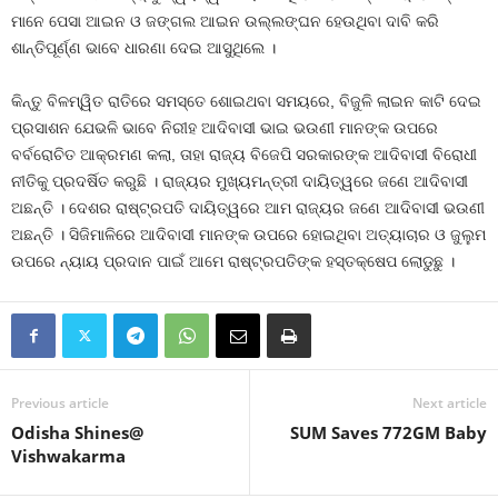
ମାନେ ପେସା ଆଇନ ଓ ଜଙ୍ଗଲ ଆଇନ ଉଲ୍ଲଙ୍ଘନ ହେଉଥିବା ଦାବି କରି
ଶାନ୍ତିପୂର୍ଣ୍ଣ ଭାବେ ଧାରଣା ଦେଇ ଆସୁଥିଲେ ।
କିନ୍ତୁ ବିଳମ୍ୱିତ ରାତିରେ ସମସ୍ତେ ଶୋଇଥବା ସମୟରେ, ବିଜୁଳି ଲାଇନ କାଟି ଦେଇ
ପ୍ରସାଶନ ଯେଭଳି ଭାବେ ନିରୀହ ଆଦିବାସୀ ଭାଇ ଭଉଣୀ ମାନଙ୍କ ଉପରେ
ବର୍ବରୋଚିତ ଆକ୍ରମଣ କଲା, ତାହା ରାଜ୍ୟ ବିଜେପି ସରକାରଙ୍କ ଆଦିବାସୀ ବିରୋଧୀ
ନୀତିକୁ ପ୍ରଦର୍ଷିତ କରୁଛି । ରାଜ୍ୟର ମୁଖ୍ୟମନ୍ତ୍ରୀ ଦାୟିତ୍ୱରେ ଜଣେ ଆଦିବାସୀ
ଅଛନ୍ତି । ଦେଶର ରାଷ୍ଟ୍ରପତି ଦାୟିତ୍ୱରେ ଆମ ରାଜ୍ୟର ଜଣେ ଆଦିବାସୀ ଭଉଣୀ
ଅଛନ୍ତି । ସିଜିମାଳିରେ ଆଦିବାସୀ ମାନଙ୍କ ଉପରେ ହୋଇଥିବା ଅତ୍ୟାଚାର ଓ ଜୁଲୁମ
ଉପରେ ନ୍ୟାୟ ପ୍ରଦାନ ପାଇଁ ଆମେ ରାଷ୍ଟ୍ରପତିଙ୍କ ହସ୍ତକ୍ଷେପ ଲୋଡୁଛୁ ।
Previous article
Next article
Odisha Shines@
SUM Saves 772GM Baby
Vishwakarma