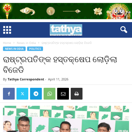
Home
News in Odia
ରାଷ୍ଟ୍ରପତିଙ୍କ ହସ୍ତକ୍ଷେପ ଲୋଡ଼ିଲା ବିଜେଡି
NEWS IN ODIA
POLITICS
ରାଷ୍ଟ୍ରପତିଙ୍କ ହସ୍ତକ୍ଷେପ ଲୋଡ଼ିଲା
ବିଜେଡି
By
Tathya Correspondent
-
April 11, 2026