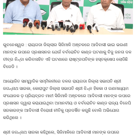
ଭୁବନେଶ୍ୱର : ରାୟଗଡା ଜିଲ୍ଲାର ସିଜିମାଳି ଅଞ୍ଚଳରେ ଆଦିବାସୀ ଭାଇ ଭଉଣୀ
ମାନଙ୍କ ଉପରେ ପ୍ରଶାସନର ଯେଉଁ ବର୍ବରୋଚିତ କାଣ୍ଡ ଘଟଣାକୁ ବିଜୁ ଜନତା ଦଳ
ତୀବ୍ର ନିନ୍ଦା କରିବାସହିତ ଏହି ଘଟଣାରେ ରାଷ୍ଟ୍ରପତିଙ୍କ ହସ୍ତକ୍ଷେପ ଲୋଡିଛି
ବିଜେଡି ।
ଆୟୋଜିତ ସାମ୍ୱାଦିକ ସମ୍ମିଳନୀରେ ଦଳର ରାୟଗଡା ଜିଲ୍ଲା ସଭାପତି ଶ୍ରୀ
ଜଗନ୍ନାଥ ସାରକା, କୋରାପୁଟ ଜିଲ୍ଲା ସଭାପତି ଶ୍ରୀ ଝିନ୍ନ ହିକକା ଓ ଗଣମାଧ୍ୟମ
ସଂଯୋଜକ ଡ଼ ପ୍ରିୟବ୍ରତ ମାଝୀ ସିଜିମାଳି ଅଞ୍ଚଳରେ ଆଦିବାସୀ ମାନଙ୍କ ଉପରେ
ପ୍ରଶାସନ ଦ୍ୱାରା କରାଯାଇଥିବା ଅମାନବୀୟ ଓ ବର୍ବରୋଚିତ କାଣ୍ଡ ରାଜ୍ୟ ବିଜେପି
ସରକାରଙ୍କ ଆଦିବାସୀ ବିରୋଧୀ ନୀତିକୁ ପ୍ରଦର୍ଷିତ କରୁଛି ବୋଲି ଅଭିଯୋଗ
କରିଥିଲେ ।
ଶ୍ରୀ ଜଗନ୍ନାଥ ସାରକା କହିଥିଲେ, ସିଜିମାଳିରେ ଆଦିବାସୀ ମାନଙ୍କ ଉପରେ