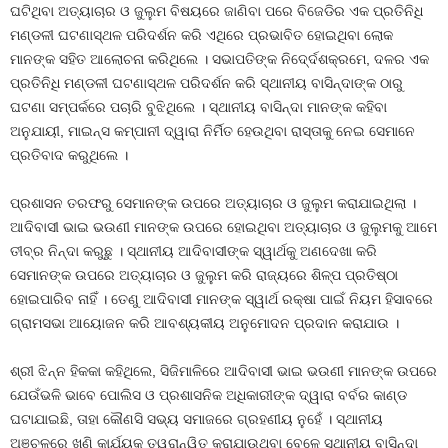
ଘଟିଥିବା ଅତ୍ୟାଚାର ଓ ଜୁଲୁମ ବିଷୟରେ ଜାଣିବା ପରେ ବିଜେଡିର ଏକ ପ୍ରତିନିଧି
ମଣ୍ଡଳୀ ଘଟଣାସ୍ଥଳ ପରିଦର୍ଶନ କରି ଏଥିରେ ପ୍ରଭାବିତ ହୋଇଥିବା ଲୋକ
ମାନଙ୍କ ସହିତ ଆଲୋଚନା କରିଥିଲେ । ସଭାପତିଙ୍କ ନିଦେ୍ର୍ଦଶକ୍ରମେ, ଦଳର ଏକ
ପ୍ରତିନିଧି ମଣ୍ଡଳୀ ଘଟଣାସ୍ଥଳ ପରିଦର୍ଶନ କରି ସ୍ଥାନୀୟ ବାସିନ୍ଦାଙ୍କ ଠାରୁ
ଘଟଣା ସମ୍ପର୍କରେ ପଚାରି ବୁଝିଥିଲେ । ସ୍ଥାନୀୟ ବାସିନ୍ଦା ମାନଙ୍କ କହିବା
ଅନୁଯାୟୀ, ମାଇନ୍ସ କମ୍ପାନୀ ଦ୍ୱାରା ନିର୍ମିତ ହେଉଥିବା ରାସ୍ତାକୁ ନେଇ ସେମାନେ
ପ୍ରତିବାଦ କରୁଥିଲେ ।
ପ୍ରଶାସନ ତରଫରୁ ସେମାନଙ୍କ ଉପରେ ଅତ୍ୟାଚାର ଓ ଜୁଲୁମ କରାଯାଇଥିଲା ।
ଆଦିବାସୀ ଭାଇ ଭଉଣୀ ମାନଙ୍କ ଉପରେ ହୋଇଥିବା ଅତ୍ୟାଚାର ଓ ଜୁଲୁମକୁ ଆମେ
ତୀବ୍ର ନିନ୍ଦା କରୁଛୁ । ସ୍ଥାନୀୟ ଆଦିବାସୀଙ୍କ ସ୍ୱାର୍ଥକୁ ଅଣଦେଖା କରି
ସେମାନଙ୍କ ଉପରେ ଅତ୍ୟାଚାର ଓ ଜୁଲୁମ କରି ରାଜ୍ୟରେ ଶିଳ୍ପ ପ୍ରତିଷ୍ଠା
ହୋଇପାରିବ ନାହିଁ । ତେଣୁ ଆଦିବାସୀ ମାନଙ୍କ ସ୍ୱାର୍ଥ ରକ୍ଷା ପାଇଁ ନିୟମ ହିସାବରେ
ଗ୍ରାମସଭା ଆୟୋଜନ କରି ଆବଶ୍ୟକୀୟ ଅନୁମୋଦନ ପ୍ରଦାନ କରାଯାଉ ।
ଶ୍ରୀ ଝିନ୍ନ ହିକକା କହିଥିଲେ, ସିଜିମାଳିରେ ଆଦିବାସୀ ଭାଇ ଭଉଣୀ ମାନଙ୍କ ଉପରେ
ଯେଉଁଭଳି ଭାବେ ପୋଲିସ ଓ ପ୍ରଶାସନିକ ଅଧିକାରୀଙ୍କ ଦ୍ୱାରା ବର୍ବର କାଣ୍ଡ
ଘଟାଯାଇଛି, ତାହା କୌଣସି ସଭ୍ୟ ସମାଜରେ ଗ୍ରହଣୀୟ ନୁହେଁ । ସ୍ଥାନୀୟ
ଅଞ୍ଚଳରେ ଖଣି କାର୍ଯ୍ୟକୁ ତ୍ୱରାନ୍ୱିତ କରାଯାଉଥିବା ବେଳେ ସ୍ଥାନୀୟ ବାସିନ୍ଦା