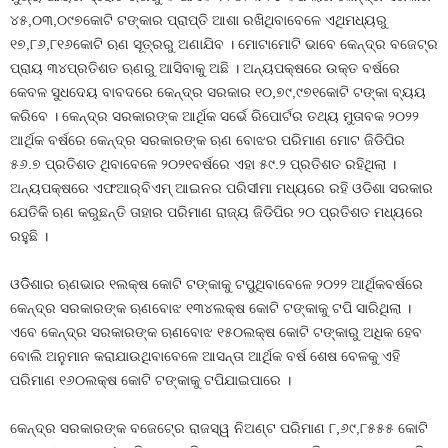
୪୫,୦୩,୦୯୭କୋଟି ଟଙ୍କାର ପ୍ରାପ୍ତି ଆଶା ରଖିଥିବାବେଳେ ଏଥିମଧ୍ୟରୁ
୧୭,୮୬,୮୧୬କୋଟି ଋଣ ସୂତ୍ରରୁ ଅଣାଯିବ । ମୋଟାମୋଟି ଭାବେ କେନ୍ଦ୍ର ବଜେଟ୍‍ର
ପ୍ରାୟ ୩୪ପ୍ରତିଶତ ଋଣରୁ ଆସିବାକୁ ଅଛି । ଅନ୍ୟପକ୍ଷରେ ଉକ୍ତ ବର୍ଷରେ
କେବଳ ସୁଧଦେୟ ବାବଦରେ କେନ୍ଦ୍ର ସରକାର ୧୦,୭୯,୯୭୧କୋଟି ଟଙ୍କା ବ୍ୟୟ
କରିବେ । କେନ୍ଦ୍ର ସରକାରଙ୍କ ଆର୍ଥିକ ସର୍ଭେ ରିପୋର୍ଟର ତଥ୍ୟ ମୁତାବକ ୨୦୨୨
ଆର୍ଥିକ ବର୍ଷରେ କେନ୍ଦ୍ର ସରକାରଙ୍କ ଋଣ ବୋଝର ପରିମାଣ ମୋଟ ଜିଡିପିର
୫୬.୭ ପ୍ରତିଶତ ଥିବାବେଳେ ୨୦୨୧ବର୍ଷରେ ଏହା ୫୯.୨ ପ୍ରତିଶତ ରହିଥିଲା ।
ଅନ୍ୟପକ୍ଷରେ ଏଫଆର୍‍ବିଏମ୍‍ ଆଇନର ପରିସୀମା ମଧ୍ୟରେ ରହି ଓଡିଶା ସରକାର
ଯେତିକି ଋଣ କରୁଛନ୍ତି ତାହାର ପରିମାଣ ରାଜ୍ୟ ଜିଡିପିର ୨୦ ପ୍ରତିଶତ ମଧ୍ୟରେ
ରହୁଛି ।
ଓଡିିଶାର ଋଣଭାର ୧ଲକ୍ଷ କୋଟି ଟଙ୍କାକୁ ଟପୁଥିବାବେଳେ ୨୦୨୨ ଆର୍ଥିକବର୍ଷରେ
କେନ୍ଦ୍ର ସରକାରଙ୍କ ଋଣବୋଝ ୧୩୪ଲକ୍ଷ କୋଟି ଟଙ୍କାକୁ ଟପି ସାରିଥିଲା ।
ଏବେ କେନ୍ଦ୍ର ସରକାରଙ୍କ ଋଣବୋଝ ୧୫୦ଲକ୍ଷ କୋଟି ଟଙ୍କାରୁ ଅଧିକ ହେବ
ବୋଲି ଅନୁମାନ କରାଯାଉଥିବାବେଳେ ଆସନ୍ତା ଆର୍ଥିକ ବର୍ଷ ଶେଷ ବେଳକୁ ଏହି
ପରିମାଣ ୧୬୦ଲକ୍ଷ କୋଟି ଟଙ୍କାକୁ ଟପିଯାଇପାରେ ।
କେନ୍ଦ୍ର ସରକାରଙ୍କ ବଜେଟ୍‍ରେ ରାଜସ୍ୱ ନିଅଣ୍ଟ ପରିମାଣ ୮,୬୯,୮୫୫୫ କୋଟି