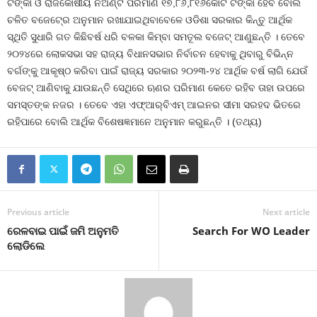
ଟଙ୍କା ଓ ରାଜକୋଷୀୟ ନିଅଣ୍ଟ ପରିମାଣ ୧୭,୮୬,୮୧୬କୋଟି ଟଙ୍କା ହେବ ବୋଲି
ଚଳିତ ବଜେଟ୍‍ରେ ଅନୁମାନ ରଖାଯାଇଥିବାବେଳେ ଓଡିଶା ସରକାର କିନ୍ତୁ ଆର୍ଥିକ
ସ୍ଥିତି ସୁଧାରି ଗତ କିଛିବର୍ଷ ଧରି ବଳକା କିମ୍ବା ସମତୂଲ ବଜେଟ୍‍ ଆଣୁଛନ୍ତି । ତେବେ
୨୦୨୪ରେ ଲୋକସଭା ସହ ରାଜ୍ୟ ବିଧାନସଭାର ନିର୍ବାଚନ ହେବାକୁ ଥିବାରୁ ବିଭିନ୍ନ
ବର୍ଗଙ୍କୁ ଆକୃଷ୍ଠ କରିବା ପାଇଁ ରାଜ୍ୟ ସରକାର ୨୦୨୩-୨୪ ଆର୍ଥିକ ବର୍ଷ ଲାଗି ଯେଉଁ
ବେଜଟ୍‍ ଆଣିବାକୁ ଯାଉଛନ୍ତି ସେଥିରେ ଋଣର ପରିମାଣ କେତେ ରହିବ ତାହା ଉପରେ
ସମସ୍ତଙ୍କ ନଜର । ତେବେ ଏହା ଏଫ୍‍ଆର୍‍ବିଏମ୍‍ ଆଇନର ସୀମା ସରହଦ ଭିତରେ
ରହିପାରେ ବୋଲି ଆର୍ଥିକ ବିଶେଷଜ୍ଞମାନେ ଅନୁମାନ କରୁଛନ୍ତି । (ତଥ୍ୟ)
Previous article
Next article
ରେଳବାଇ ପାଇଁ ଜମି ଅନୁମତି
Search For WO Leader
ଲୋଡିଲେ