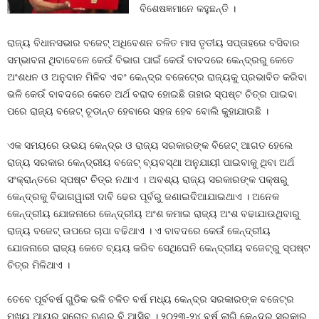
ବିଶେଷଜ୍ଞମାନେ କହୁଛନ୍ତି ।
ରାଜ୍ୟ ବିଧାନସଭାର ବଜେଟ୍‍ ଅଧିବେଶନ ଚଳିତ ମାସ ତୃତୀୟ ସପ୍ତାହରେ ବସିବାର
ସମ୍ଭାବନା ଥିବାବେଳେ କେଉଁ ବିଭାଗ ପାଇଁ କେଉଁ ବାବଦରେ କେନ୍ଦ୍ରରୁ କେତେ
ଅଂଶଧନ ଓ ଅନୁଦାନ ମିଳିବ ଏବଂ କେନ୍ଦ୍ର ବଜେଟ୍‍ରେ ରାଜ୍ୟକୁ ପ୍ରଭାବିତ କରିବା
ଭଳି କେଉଁ ବାବଦରେ କେତେ ଅର୍ଥ ବରାଦ ହୋଇଛି ତାହାର ସ୍ପଷ୍ଟ ଚିତ୍ର ପାଇବା
ପରେ ରାଜ୍ୟ ବଜେଟ୍‍ ଚୂଡାନ୍ତ ହେବାରେ ସହଜ ହେବ ବୋଲି କୁହାଯାଉଛି ।
ଏକ ସମୟରେ ଉଭୟ କେନ୍ଦ୍ର ଓ ରାଜ୍ୟ ସରକାରଙ୍କ ବିଜେଟ୍‍ ଆଗତ ହେଲେ
ରାଜ୍ୟ ସରକାର କେନ୍ଦ୍ରୀୟ ବଜେଟ୍‍ ବ୍ୟବସ୍ଥା ଅନୁଯାୟୀ ପାଇବାକୁ ଥିବା ଅର୍ଥ
ସଂକ୍ରାନ୍ତରେ ସ୍ପଷ୍ଟ ଚିତ୍ର ନଥାଏ । ଅବଶ୍ୟ ରାଜ୍ୟ ସରକାରଙ୍କ ପକ୍ଷରୁ
କେନ୍ଦ୍ରକୁ ବିଭାଗୱାରୀ ଦାବି ଢେର ପୂର୍ବରୁ ଜଣାଇଦିଆଯାଇଥାଏ । ଅନେକ
କେନ୍ଦ୍ରୀୟ ଯୋଜନାରେ କେନ୍ଦ୍ରୀୟ ଅଂଶ କମାଇ ରାଜ୍ୟ ଅଂଶ ବଢାଯାଉଥିବାରୁ
ରାଜ୍ୟ ବଜେଟ୍‍ ଉପରେ ଚାପା ବଢିଥାଏ । ଏ ବାବଦରେ କେଉଁ କେନ୍ଦ୍ରୀୟ
ଯୋଜନାରେ ରାଜ୍ୟ କେତେ ବ୍ୟୟ କରିବ ସେଥିଘେନି କେନ୍ଦ୍ରୀୟ ବଜେଟ୍‍ରୁ ସ୍ପଷ୍ଟ
ଚିତ୍ର ମିଳିଥାଏ ।
ତେବେ ପୂର୍ବବର୍ଷ ଗୁଡିକ ଭଳି ଚଳିତ ବର୍ଷ ମଧ୍ୟ କେନ୍ଦ୍ର ସରକାରଙ୍କ ବଜେଟ୍‍ର
ମୁଖ୍ୟ ଆୟର ସ୍ରୋତ ଋଣରୁ ବି ଆସିବ । ୨୦୨୩-୨୪ ବର୍ଷ ଲାଗି କେନ୍ଦ୍ର ସରକାର