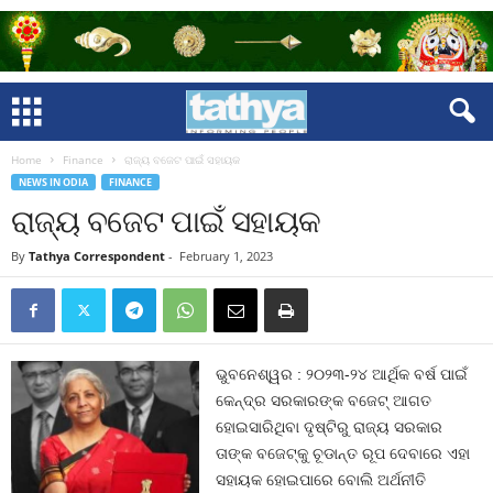
Home
Finance
ରାଜ୍ୟ ବଜେଟ ପାଇଁ ସହାୟକ
NEWS IN ODIA
FINANCE
ରାଜ୍ୟ ବଜେଟ ପାଇଁ ସହାୟକ
By
Tathya Correspondent
-
February 1, 2023
ଭୁବନେଶ୍ୱର : ୨୦୨୩-୨୪ ଆର୍ଥିକ ବର୍ଷ ପାଇଁ
କେନ୍ଦ୍ର ସରକାରଙ୍କ ବଜେଟ୍‍ ଆଗତ
ହୋଇସାରିଥିବା ଦୃଷ୍ଟିରୁ ରାଜ୍ୟ ସରକାର
ତାଙ୍କ ବଜେଟ୍‍କୁ ଚୂଡାନ୍ତ ରୂପ ଦେବାରେ ଏହା
ସହାୟକ ହୋଇପାରେ ବୋଲି ଅର୍ଥନୀତି