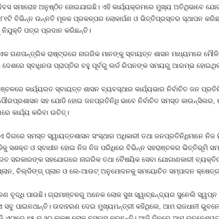
ଦିବସ ସମାରୋହ ଅନୁଷ୍ଠିତ ହୋଇଯାଇଛି। ଏହି କାର୍ଯ୍ୟକ୍ରମରେ ମୁଖ୍ୟ ଅତିଥିଭାବେ ଯ
ଟି ବିଭିନ୍ନ ଉନ୍ନତି ମୂଳକ ପ୍ରକଳ୍ପର ଲୋକାର୍ପଣ ଓ ଭିତ୍ତିପ୍ରସ୍ତର ସ୍ଥାପନ କରିଛନ୍
ିଯୁକ୍ତି ପତ୍ର ପ୍ରଦାନ କରିଛନ୍ତି।
େ ଏକ ଗଣତାନ୍ତ୍ରିକ ରାଷ୍ଟ୍ରରେ ନାଗରିକ ମାନଙ୍କୁ ସ୍ବାୟତ୍ତ ଶାସନ ମାଧ୍ୟମରେ ମୌ
ା ଦେଶରେ ସ୍ବାଧିନତା ପ୍ରାପ୍ତିର ବହୁ ପୂର୍ବରୁ ଲର୍ଡ ରିପନଙ୍କ ସମୟରୁ ଆରମ୍ଭ ହୋଇଥିଲ
ଞ୍ଚଳରେ କାର୍ଯ୍ୟରତ ସ୍ବାୟତ୍ତ ଶାସନ ବ୍ୟବସ୍ଥାର କାର୍ଯ୍ୟଭାର ନିର୍ବାଚିତ ଜନ ପ୍ରତି
ପ୍ରଶାସନ ସହ ଯୋଡି ହୋଇ ଜନପ୍ରତିନିଧି ଭାବେ ନିର୍ବାଚିତ ସମସ୍ତ କାଉନ୍‌ସିଲର, 
େ କାର୍ଯ୍ୟ କରିବା ଉଚିତ୍।
ଏ ଦିଗରେ ସମସ୍ତ ସ୍ୱାୟତ୍ତଶାସନ ସଂସ୍ଥାର ଅଧିକାରୀ ତଥା ଜନପ୍ରତିନିଧିମାନେ ନିଜ 
ୁ ସଶକ୍ତ ଓ ସ୍ବାଧୀନ ହୋଇ ନିଜ ନିଜ ପରିଧିରେ ବିଭିନ୍ନ ସହରାଞ୍ଚଳର ଭିତ୍ତିଭୂମି ସମ
ି। ଭାରତ ସରକାରଙ୍କ ସହଯୋଗରେ ନାଗରିକ ତଥା ବୈଷୟିକ ସେବା ଯୋଗାଣକାରୀ ବ୍ୟକ୍ତିଙ୍କ 
ର ପ୍ଲାନ, ବିଲ୍ଡିଙ୍ଗ୍ ପ୍ଲାନ ଓ ଲେ-ଆଉଟ୍ ଅନୁମୋଦନକୁ ସମୟୋଚିତ ସମ୍ପାଦନ କ୍ଷେତ
 ବୃଦ୍ଧି ପାଉଛି। ଗ୍ରାମାଞ୍ଚଳରୁ ଅନେକ ଲୋକ ସୁଖ ସ୍ୱାଚ୍ଛନ୍ଦ୍ୟର ସୁନେଲି ସ୍ୱପ୍
ଏ ସବୁ ପାଇନଥାନ୍ତି। ଉଦାହରଣ ଦେଇ ମୁଖ୍ୟମନ୍ତ୍ରୀ କହିଥିଲେ, ଆମ ରାଜଧାନୀ ଭୁବନ
ଜି ଏଠାରେ ୧୫ ରୁ ୨୦ ଲକ୍ଷ ଲୋକ ବସବାସ କରୁଛନ୍ତି। ଆଜି ଦିନରେ ଆମ ଭୁବନେଶ୍ୱର ଅର୍