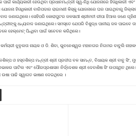
ାଇଁ କାର୍ଯ୍ୟକାରୀ ହେଉଥିବା ପ୍ରଧାନମନ୍ତ୍ରୀ ସ୍ୱ-ନିଧି ଯୋଜନାରେ ହିତାଧିକାରୀ ଏବଂ 
ାସ ଯୋଜନା ହିତାଧିକାରୀ ବାରିପଦାର ରାଇମଣୀ କିସ୍କୁ ଯୋଜନାରେ ଘର ପାଇଥିବାରୁ ଜିଲ୍ଲ
୍ୟବାଦ ଜଣାଇଥିଲେ। ସେହିପରି କୋରାପୁଟର ଜଳସାଥୀ ଶ୍ରୀମତୀ ରୀପା ହିଆଲ ଜଣେ ଗୃହି
ନ୍ତ୍ରୀଙ୍କୁ ଧନ୍ୟବାଦ ଜଣାଇଥିଲେ। ସମସ୍ତେ ଯେପରି ବିଶୁଦ୍ଧ ପାନୀୟ ଜଳ ପାଇବେ ତାକୁ ସ
ଳେ ହେଲ୍‌ମେଟ୍‌ ପିନ୍ଧିବା ପାଇଁ ସଚେତନ କରିଥିଲେ।
ାରୀ ଝୁନୁଲତା ନାୟକ ଓ ଡି. ଶିବା, ଭୁବନେଶ୍ୱର ମହାନଗର ନିଗମର ବାବୁଲି ନାହାକଙ୍
ିଳ୍ପ ଓ ହସ୍ତଶିଳ୍ପ ମନ୍ତ୍ରୀ ଶ୍ରୀ ପ୍ରଦୀପ ବଳ ସାମନ୍ତ, ବିଧାୟକ ଶ୍ରୀ ବାବୁ ସିଂ, 
୍ରଭାକର ପାଟିଲ ଏବଂ ପୌରପ୍ରଶାସନ ନିର୍ଦ୍ଦେଶକ ଶ୍ରୀ ଦେବାଶିଷ ସିଂ ଉପସ୍ଥିତ ଥିଲେ
 ଉଷା ପାଢି ସ୍ୱାଗତ ଭାଷଣ ଦେଇଥିଲେ ।