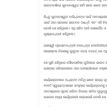
ଭାରତବର୍ଷରେ ଭୁବନେଶ୍ୱର ନାମି ସହର ଭାବେ ନାମ
କିନ୍ତୁ ଭୁବନେଶ୍ୱର ବାସିନ୍ଦାଙ୍କ ପାଇଁ ଆବଶ୍
ପାଇଁ ଆମ ସରକାର ସଚେତନ ଅଛନ୍ତି ଏବଂ ଏହି ବିକା
ବୋଲି ସେ କହିଥିଲେ। ଏଥି ସହିତ ଆଜି ଲୋକାର୍ପିତ 
ମୁଖ୍ୟମନ୍ତ୍ରୀ କହିଥିଲେ।
ଯଶସ୍ୱୀ ପ୍ରଧାନମନ୍ତ୍ରୀ ନରେନ୍ଦ୍ର ମୋଦୀଜୀଙ୍କ ବ
ସହରାଞ୍ଚଳ ବିକାଶକୁ ଗୁରୁତ୍ବ ଦେଇ ବଜେଟ୍ ରେ ଅଧ
ସେ ପୁଣି କହିଥିଲେ ପୌରପାଳିକା ଗୁଡିକରେ ଭାରତ
ଯୋଗାଣ ପରିଚାଳନାରେ ଆମ ଜଳସାଥୀମାନେ ଦକ୍ଷତାର 
କାର୍ଯ୍ୟକ୍ରମରେ ଅନ୍ୟତମ ଅତିଥି ଭାବେ ରାଜ୍ୟ ଗ
୧୧୫ଟି ସ୍ୱାୟତ୍ତଶାସନ ସଂସ୍ଥାର କାର୍ଯ୍ୟକ୍ରମକ
ଆବଶ୍ୟକତା ପୂରଣ କରିବା ଦିଗରେ ସର୍ବଦା ଗୁରୁତ୍
ଯୋଜନା ମଧ୍ୟ କାର୍ଯ୍ୟକାରୀ କରାଯାଉଛି ବୋଲି ସେ 