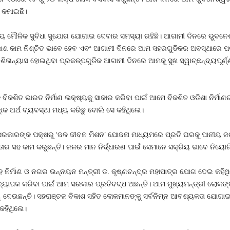
 କମାଇଛି।
ୟକୀୟ ମୌଳିକ ସୁବିଧା ସୁଯୋଗ ଯୋଗାଇ ଦେବାର ସମସ୍ୟା ରହିଛି। ଆଗାମୀ ଦିନରେ ଭୁବନ
ଶ କାମ ନିଶ୍ଚିତ ଭାବେ ହେବ ଏବଂ ଆଗାମୀ ଦିନରେ ଆମ ସହରଗୁଡିକର ଅବସ୍ଥାରେ ପରିବର
ଓ ଶିଳାନ୍ୟାସ ହୋଇଥିବା ପ୍ରକଳ୍ପଗୁଡିକ ଆଗାମୀ ଦିନରେ ଆମକୁ ସୁଖ ସ୍ୱାଚ୍ଛନ୍ଦ୍ୟପ
ିକଶିତ ଭାରତ ନିର୍ମାଣ ଲକ୍ଷ୍ୟକୁ ସାକାର କରିବା ପାଇଁ ଆମେ ବିକଶିତ ଓଡିଶା ନିର୍ମାଣର
ିକ ଅର୍ଥ ବ୍ୟବସ୍ଥା ମଧ୍ୟ କରିଛୁ ବୋଲି ସେ କହିଥିଲେ।
 ସରକାରଙ୍କ ପକ୍ଷରୁ ‘ଜଳ ଜୀବନ ମିଶନ’ ଯୋଜନା ମାଧ୍ୟମରେ ପ୍ରତି ଘରକୁ ପାନୀୟ ଜ
ସହ କାମ କରୁଛନ୍ତି। ଜଳର ମାନ ନିର୍ଦ୍ଧାରଣ ପାଇଁ ସେମାନେ ସକ୍ରିୟ ଭାବେ ନିୟୋଜି
ୃହ ନିର୍ମାଣ ଓ ନଗର ଉନ୍ନୟନ ମନ୍ତ୍ରୀ ଡ. କୃଷ୍ଣଚନ୍ଦ୍ର ମହାପାତ୍ର ଯୋଗ ଦେଇ କହି
ୁ ବ୍ୟାପକ କରିବା ପାଇଁ ଆମ ସରକାର ପ୍ରତିବଦ୍ଧ ଅଛନ୍ତି। ଆମ ମୁଖ୍ୟମନ୍ତ୍ରୀ ଲୋକ
ୱ ଦେଉଛନ୍ତି। ସହରାଞ୍ଚଳ ବିକାଶ ସହିତ ଲୋକମାନଙ୍କୁ ସର୍ବନିମ୍ନ ଆବଶ୍ୟକତା ଯୋଗାଇ
କହିଥିଲେ।