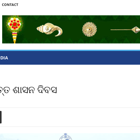
CONTACT
ODIA
ତ୍ତ ଶାସନ ଦିବସ