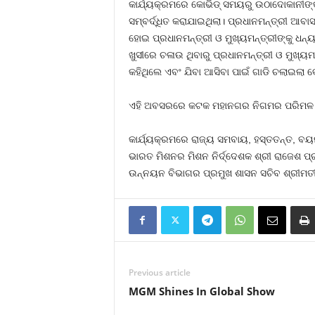
କାର୍ଯ୍ୟକ୍ରମରେ କୋଭିଡ୍ ସମୟରୁ ଉଠାଦୋକାନୀଙ୍କ ପ
ସମ୍ବର୍ଦ୍ଧିତ କରାଯାଇଥିଲା। ପ୍ରଧାନମନ୍ତ୍ରୀ ଆବ
ହୋଇ ପ୍ରଧାନମନ୍ତ୍ରୀ ଓ ମୁଖ୍ୟମନ୍ତ୍ରୀଙ୍କୁ ଧନ
ଖୁସୀରେ ଚଳାଉ ଥିବାରୁ ପ୍ରଧାନମନ୍ତ୍ରୀ ଓ ମୁଖ୍ୟମ
କହିଥିଲେ ଏବଂ ଯିବା ଆସିବା ପାଇଁ ଗାଡି ଚଲାଇଲା ବେ
ଏହି ଅବସରରେ କଟକ ମହାନଗର ନିଗମର ପରିମଳ କର୍ମଚ
କାର୍ଯ୍ୟକ୍ରମରେ ରାଜ୍ୟ ସମବାୟ, ହସ୍ତତନ୍ତ, ବୟନଶ
ଭାରତ ମିଶନର ମିଶନ ନିର୍ଦ୍ଦେଶକ ଶ୍ରୀ ରାଜେଶ ପ
ଉନ୍ନୟନ ବିଭାଗର ପ୍ରମୁଖ ଶାସନ ସଚିବ ଶ୍ରୀମତୀ
Previous article
MGM Shines In Global Show