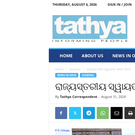
THURSDAY, AUGUST 6, 2026
SIGN IN / JOIN
T
a
t
h
y
a
HOME
ABOUT US
NEWS IN 
Home
General
ରାଜ୍ୟସ୍ତରୀୟ ସ୍ୱାୟତ୍ତ ଶାସନ ଦିବସ
NEWS IN ODIA
GENERAL
ରାଜ୍ୟସ୍ତରୀୟ ସ୍ୱାୟ
By
Tathya Correspondent
-
August 31, 2024