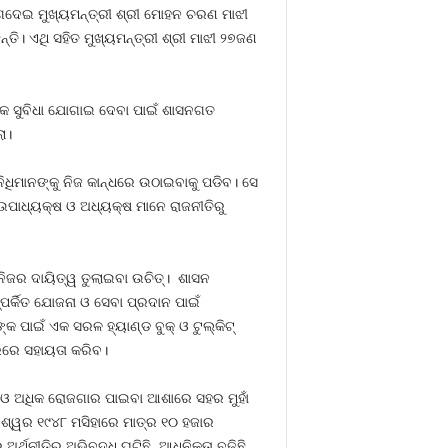
ୋଗଦେଇ ମୁଖ୍ୟମନ୍ତ୍ରୀ ଶ୍ରୀ ମୋହନ ଚରଣ ମାଝୀ
ତି। ଏଥି ସହିତ ମୁଖ୍ୟମନ୍ତ୍ରୀ ଶ୍ରୀ ମାଝୀ ୨୭ଜଣ
ଳିକ ସୁବିଧା ଯୋଗାଇ ଦେବା ପାଇଁ ଶାସନଗତ
ା।
ନିଧିମାନଙ୍କୁ ନିଜ କାନ୍ଧରେ ଉଠାଇବାକୁ ପଡିବ। ସେ
ଉପାଧ୍ୟକ୍ଷ ଓ ଅଧ୍ୟକ୍ଷ ମାନେ ରାଜନୀତିରୁ
ନିଜର ଦାୟିତ୍ୱ ତୁଲାଇବା ଉଚିତ୍। ଶାସନ
୍ପର୍କିତ ଯୋଜନା ଓ ସେବା ପ୍ରଦାନ ପାଇଁ
ପାଇଁ ଏକ ସରଳ ହ୍ୟାଣ୍ଡ ବୁକ୍ ଓ ଟୁଲ୍‌କିଟ୍
୍ରରେ ସହାୟତା କରିବ।
ନ ଓ ଅଧିକ ରୋଜଗାର ପାଇବା ଆଶାରେ ସହର ମୁହାଁ
େଶ୍ୱର ୧୯୪୮ ମସିହାରେ ମାତ୍ର ୧୦ ହଜାର
ଥନୀତିର ଅଭିବୃଦ୍ଧି ଘଟିଛି, ଆଧୁନିକତା ବଢିଛି,