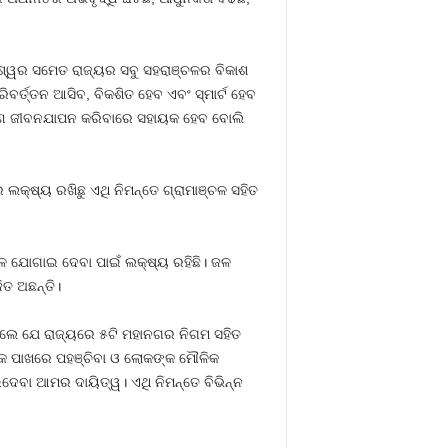
େଶ୍ୱର ସମେତ ରାଜ୍ୟର ସବୁ ସହରାଞ୍ଚଳର ବିକାଶ
୍ତ୍ତନ ଆସିବ, ବିକଶିତ ହେବ ଏବଂ ସ୍ମାର୍ଟ ହେବ
ୂର୍ଣ୍ଣ ଜୀବନଯାପନ କରିବାରେ ସହାୟକ ହେବ ବୋଲି
 ଲକ୍ଷ୍ୟ ରଖିଛୁ ଏଥି ନିମନ୍ତେ ଗ୍ରାମାଞ୍ଚଳ ସହିତ
ଳ ଯୋଗାଇ ଦେବା ପାଇଁ ଲକ୍ଷ୍ୟ ରହିଛି। ଜଳ
ତ ଅଛନ୍ତି।
ଥିଲେ ଯେ ରାଜ୍ୟରେ ୫ଟି ମହାନଗର ନିଗମ ସହିତ
ଙ୍କ ପାଖରେ ପହଞ୍ଚିବା ଓ ଲୋକଙ୍କ ମୌଳିକ
ଦେବା ଆମର ଦାୟିତ୍ୱ। ଏଥି ନିମନ୍ତେ ବିଭିନ୍ନ