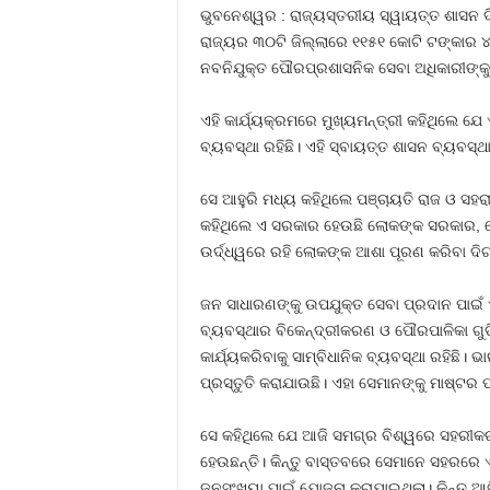
ଭୁବନେଶ୍ୱର : ରାଜ୍ୟସ୍ତରୀୟ ସ୍ୱାୟତ୍ତ ଶାସନ 
ରାଜ୍ୟର ୩୦ଟି ଜିଲ୍ଲାରେ ୧୧୫୧ କୋଟି ଟଙ୍କାର ୪୮୧
ନବନିଯୁକ୍ତ ପୌରପ୍ରଶାସନିକ ସେବା ଅଧିକାରୀଙ୍କୁ ନ
ଏହି କାର୍ଯ୍ୟକ୍ରମରେ ମୁଖ୍ୟମନ୍ତ୍ରୀ କହିଥିଲେ ଯ
ବ୍ୟବସ୍ଥା ରହିଛି। ଏହି ସ୍ବାୟତ୍ତ ଶାସନ ବ୍ୟବସ୍ଥ
ସେ ଆହୁରି ମଧ୍ୟ କହିଥିଲେ ପଞ୍ଚାୟତି ରାଜ ଓ ସହରା
କହିଥିଲେ ଏ ସରକାର ହେଉଛି ଲୋକଙ୍କ ସରକାର, ପୌର
ଉର୍ଦ୍ଧ୍ୱରେ ରହି ଲୋକଙ୍କ ଆଶା ପୂରଣ କରିବା ଦିଗର
ଜନ ସାଧାରଣଙ୍କୁ ଉପଯୁକ୍ତ ସେବା ପ୍ରଦାନ ପାଇଁ 
ବ୍ୟବସ୍ଥାର ବିକେନ୍ଦ୍ରୀକରଣ ଓ ପୌରପାଳିକା ଗୁଡିକ
କାର୍ଯ୍ୟକରିବାକୁ ସାମ୍ବିଧାନିକ ବ୍ୟବସ୍ଥା ରହିଛ
ପ୍ରସ୍ତୁତି କରାଯାଉଛି। ଏହା ସେମାନଙ୍କୁ ମାଷ୍ଟ
ସେ କହିଥିଲେ ଯେ ଆଜି ସମଗ୍ର ବିଶ୍ୱରେ ସହରୀକରଣ
ହେଉଛନ୍ତି। କିନ୍ତୁ ବାସ୍ତବରେ ସେମାନେ ସହରରେ 
ଜନସଂଖ୍ୟା ପାଇଁ ଯୋଜନା କରାଯାଇଥିଲା। କିନ୍ତୁ ଆ