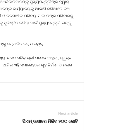
ଅଂଶୀଦାରମାନଙ୍କୁ ମୁଖ୍ୟମନ୍ତ୍ରୀଙ୍କ ଦ୍ୱାରା
ାପାଳଙ୍କ କାର୍ଯ୍ୟାଳୟରୁ ଆଭାସି ଜରିଆରେ କଥା
ଣୀ ଓ ଜଳସାଥୀର ପରିଚୟ ପାଇ ତାଙ୍କ ପରିବାରକୁ
ୁନିଶ୍ଚିତ କରିବା ପାଇଁ ମୁଖ୍ୟମନ୍ତ୍ରୀ ତାଙ୍କୁ
କୁ ସମ୍ମାନିତ କରାଯାଇଥିଲା।
ମୁଖ୍ୟ ଶାସନ ସଚିବ ଶ୍ରୀ ମନୋଜ ଆହୁଜା, ସ୍ୱଚ୍ଛ
। ଆଜିର ଏହି ସମାରୋହରେ ଗୃହ ନିର୍ମାଣ ଓ ନଗର
Next article
ପିଏମ୍ ଉଷାରେ ମିଳିବ ୫୦୦ କୋଟି