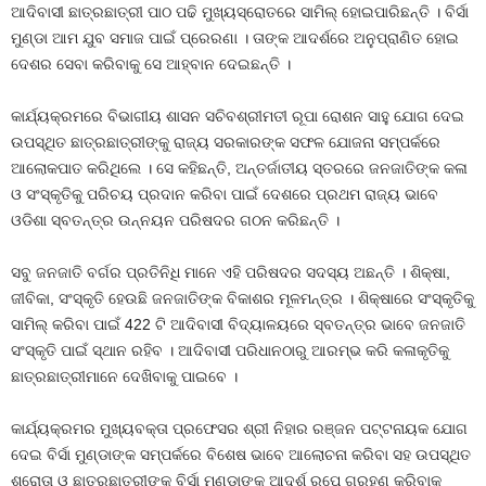
ଆଦିବାସୀ ଛାତ୍ରଛାତ୍ରୀ ପାଠ ପଢି ମୁଖ୍ୟସ୍ରୋତରେ ସାମିଲ୍ ହୋଇପାରିଛନ୍ତି । ବିର୍ସା
ମୁଣ୍ଡା ଆମ ଯୁବ ସମାଜ ପାଇଁ ପ୍ରେରଣା । ତାଙ୍କ ଆଦର୍ଶରେ ଅନୁପ୍ରାଣିତ ହୋଇ
ଦେଶର ସେବା କରିବାକୁ ସେ ଆହ୍ବାନ ଦେଇଛନ୍ତି ।
କାର୍ଯ୍ୟକ୍ରମରେ ବିଭାଗୀୟ ଶାସନ ସଚିବଶ୍ରୀମତୀ ରୂପା ରୋଶନ ସାହୁ ଯୋଗ ଦେଇ
ଉପସ୍ଥିତ ଛାତ୍ରଛାତ୍ରୀଙ୍କୁ ରାଜ୍ୟ ସରକାରଙ୍କ ସଫଳ ଯୋଜନା ସମ୍ପର୍କରେ
ଆଲୋକପାତ କରିଥିଲେ । ସେ କହିଛନ୍ତି, ଅନ୍ତର୍ଜାତୀୟ ସ୍ତରରେ ଜନଜାତିଙ୍କ କଳା
ଓ ସଂସ୍କୃତିକୁ ପରିଚୟ ପ୍ରଦାନ କରିବା ପାଇଁ ଦେଶରେ ପ୍ରଥମ ରାଜ୍ୟ ଭାବେ
ଓଡିଶା ସ୍ବତନ୍ତ୍ର ଉନ୍ନୟନ ପରିଷଦର ଗଠନ କରିଛନ୍ତି ।
ସବୁ ଜନଜାତି ବର୍ଗର ପ୍ରତିନିଧି ମାନେ ଏହି ପରିଷଦର ସଦସ୍ୟ ଅଛନ୍ତି । ଶିକ୍ଷା,
ଜୀବିକା, ସଂସ୍କୃତି ହେଉଛି ଜନଜାତିଙ୍କ ବିକାଶର ମୂଳମନ୍ତ୍ର । ଶିକ୍ଷାରେ ସଂସ୍କୃତିକୁ
ସାମିଲ୍ କରିବା ପାଇଁ 422 ଟି ଆଦିବାସୀ ବିଦ୍ୟାଳୟରେ ସ୍ବତନ୍ତ୍ର ଭାବେ ଜନଜାତି
ସଂସ୍କୃତି ପାଇଁ ସ୍ଥାନ ରହିବ । ଆଦିବାସୀ ପରିଧାନଠାରୁ ଆରମ୍ଭ କରି କଳାକୃତିକୁ
ଛାତ୍ରଛାତ୍ରୀମାନେ ଦେଖିବାକୁ ପାଇବେ ।
କାର୍ଯ୍ୟକ୍ରମର ମୁଖ୍ୟବକ୍ତା ପ୍ରଫେସର ଶ୍ରୀ ନିହାର ରଞ୍ଜନ ପଟ୍ଟନାୟକ ଯୋଗ
ଦେଇ ବିର୍ସା ମୁଣ୍ଡାଙ୍କ ସମ୍ପର୍କରେ ବିଶେଷ ଭାବେ ଆଲୋଚନା କରିବା ସହ ଉପସ୍ଥିତ
ଶ୍ରୋତା ଓ ଛାତ୍ରଛାତ୍ରୀଙ୍କୁ ବିର୍ସା ମୁଣ୍ଡାଙ୍କୁ ଆଦର୍ଶ ରୂପେ ଗ୍ରହଣ କରିବାକୁ