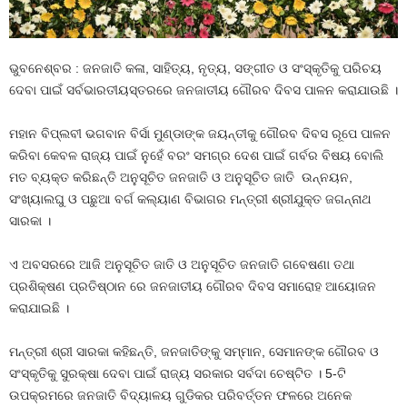
ଭୁବନେଶ୍ବର : ଜନଜାତି କଳା, ସାହିତ୍ୟ, ନୃତ୍ୟ, ସଙ୍ଗୀତ ଓ ସଂସ୍କୃତିକୁ ପରିଚୟ
ଦେବା ପାଇଁ ସର୍ବଭାରତୀୟସ୍ତରରେ ଜନଜାତୀୟ ଗୌରବ ଦିବସ ପାଳନ କରାଯାଉଛି ।
ମହାନ ବିପ୍ଲବୀ ଭଗବାନ ବିର୍ସା ମୁଣ୍ଡାଙ୍କ ଜୟନ୍ତୀକୁ ଗୌରବ ଦିବସ ରୂପେ ପାଳନ
କରିବା କେବଳ ରାଜ୍ୟ ପାଇଁ ନୁହେଁ ବରଂ ସମଗ୍ର ଦେଶ ପାଇଁ ଗର୍ବର ବିଷୟ ବୋଲି
ମତ ବ୍ୟକ୍ତ କରିଛନ୍ତି ଅନୁସୂଚିତ ଜନଜାତି ଓ ଅନୁସୂଚିତ ଜାତି ଉନ୍ନୟନ,
ସଂଖ୍ୟାଲଘୁ ଓ ପଛୁଆ ବର୍ଗ କଲ୍ୟାଣ ବିଭାଗର ମନ୍ତ୍ରୀ ଶ୍ରୀଯୁକ୍ତ ଜଗନ୍ନାଥ
ସାରକା ।
ଏ ଅବସରରେ ଆଜି ଅନୁସୂଚିତ ଜାତି ଓ ଅନୁସୂଚିତ ଜନଜାତି ଗବେଷଣା ତଥା
ପ୍ରଶିକ୍ଷଣ ପ୍ରତିଷ୍ଠାନ ରେ ଜନଜାତୀୟ ଗୌରବ ଦିବସ ସମାରୋହ ଆୟୋଜନ
କରାଯାଇଛି ।
ମନ୍ତ୍ରୀ ଶ୍ରୀ ସାରକା କହିଛନ୍ତି, ଜନଜାତିଙ୍କୁ ସମ୍ମାନ, ସେମାନଙ୍କ ଗୌରବ ଓ
ସଂସ୍କୃତିକୁ ସୁରକ୍ଷା ଦେବା ପାଇଁ ରାଜ୍ୟ ସରକାର ସର୍ବଦା ଚେଷ୍ଟିତ । 5-ଟି
ଉପକ୍ରମରେ ଜନଜାତି ବିଦ୍ୟାଳୟ ଗୁଡିକର ପରିବର୍ତ୍ତନ ଫଳରେ ଅନେକ