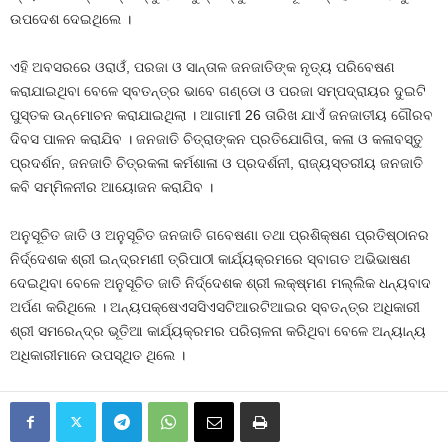
ଉପଦେଶ ଦେଇଥିଲେ ।
ଏହି ଅବସରରେ ଓରାଓଁ, ପରଜା ଓ ସାନ୍ତାଳ ଜନଜାତିଙ୍କ ନୃତ୍ୟ ପରିବେଷଣ
କରାଯାଇଥିବା ବେଳେ ସ୍ବତନ୍ତ୍ର ଭାବେ ଗଣ୍ଡୋ ଓ ପରଜା ସମ୍ପଦ୍ରାୟର ଦୁଇଟି
ପୁସ୍ତକ ଉନ୍ମୋଚନ କରାଯାଇଥିଲା । ଆଗାମୀ 26 ତାରିଖ ଯାଏଁ ଜନଜାତୀୟ ଗୌରବ
ଦିବସ ପାଳନ କରାଯିବ । ଜନଜାତି ଚିତ୍ରାଙ୍କନ ପ୍ରତିଯୋଗିତା, କଳା ଓ କଳାବସ୍ତୁ
ପ୍ରଦର୍ଶନ, ଜନଜାତି ଚିତ୍ରକଳା କର୍ମଶାଳା ଓ ପ୍ରଦର୍ଶନୀ, ରାଜ୍ୟସ୍ତରୀୟ ଜନଜାତି
କବି ସମ୍ମିଳନୀର ଆୟୋଜନ କରାଯିବ ।
ଅନୁସୂଚିତ ଜାତି ଓ ଅନୁସୂଚିତ ଜନଜାତି ଗବେଷଣା ତଥା ପ୍ରଶିକ୍ଷଣ ପ୍ରତିଷ୍ଠାନର
ନିର୍ଦ୍ଦେଶକ ଶ୍ରୀ ଇନ୍ଦ୍ରମଣୀ ତ୍ରିପାଠୀ କାର୍ଯ୍ୟକ୍ରମରେ ସ୍ବାଗତ ଅଭିଭାଷଣ
ଦେଇଥିବା ବେଳେ ଅନୁସୂଚିତ ଜାତି ନିର୍ଦ୍ଦେଶକ ଶ୍ରୀ ଲକ୍ଷ୍ମଣ ମଲ୍ଲିକ ଧନ୍ୟବାଦ
ଅର୍ପଣ କରିଥିଲେ । ଅନ୍ୟପକ୍ଷେଏସସିଏସଟିଆରଟିଆଇର ସ୍ବତନ୍ତ୍ର ଅଧିକାରୀ
ଶ୍ରୀ ସମରେନ୍ଦ୍ର ଭୂତିଆ କାର୍ଯ୍ୟକ୍ରମର ପରିଚାଳନା କରିଥିବା ବେଳେ ଅନ୍ୟାନ୍ୟ
ଅଧିକାରୀମାନେ ଉପସ୍ଥିତ ଥିଲେ ।