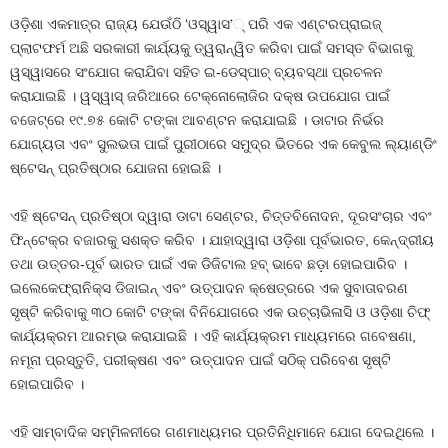
ଓଡ଼ିଶା ଏକମାତ୍ର ରାଜ୍ୟ ଯେଉଁଠି ‘ଓସ୍ୱାସ’୍‌ ପରି ଏକ ଏଣ୍ଟରପ୍ରାଇଜ୍‌
ପ୍ଲାଟଫର୍ମ ଅଛି ସରକାରୀ କାର୍ଯ୍ୟକୁ ତ୍ୱରାନ୍ୱିତ କରିବା ପାଇଁ ସମସ୍ତ ବିଭାଗକୁ
ୱସ୍ୱାସରେ ସଂଯୋଗ କରାଯିବା ସହିତ ଇ-ଡେସ୍‌ପାଚ୍‌ ବ୍ୟବସ୍ଥା ପ୍ରଚଳନ
କରାଯାଇଛି । ୱସ୍ୱାସ୍‌ ଜରିଆରେ ଟେକ୍ନୋଲୋଜିର ଦକ୍ଷ ଉପଯୋଗ ପାଇଁ
ବଜେଟ୍‌ରେ ୧୯.୭୫ କୋଟି ଟଙ୍କା ଆବଣ୍ଟନ କରାଯାଇଛି । ଡାଟାର ନିର୍ଭର
ଯୋଗ୍ୟତା ଏବଂ ସୁଲଭତା ପାଇଁ ପୁରୀଠାରେ ସମୁଦ୍ର ଭିତରେ ଏକ କେବୁଲ ଲ୍ୟାଣ୍ଡିଂ
ଷ୍ଟେସନ୍‌ ପ୍ରତିଷ୍ଠାର ଯୋଜନା ହୋଇଛି ।
ଏହି ଷ୍ଟେସନ୍‌ ପ୍ରତିଷ୍ଠା ଦ୍ୱାରା ଡାଟା ସେଣ୍ଟର, ଚିତ୍ତବିନୋଦନ, ଦୂରସଂଚାର ଏବଂ
ଫିନ୍‌ଟେକ୍‌ର ବଜାରକୁ ସଶକ୍ତ କରିବ । ଯାହାଦ୍ୱାରା ଓଡ଼ିଶା ପୂର୍ବଭାରତ, କେନ୍ଦ୍ରୀୟ
ତଥା ଉତ୍ତର-ପୂର୍ବ ଭାରତ ପାଇଁ ଏକ ଡିଜିଟାଲ ହବ୍‌ ଭାବେ ଛଡ଼ା ହୋଇପାରିବ ।
ଇଲେକେଫ୍ରାନିକ୍‌ସ ଡିଜାଇନ୍‌ ଏବଂ ଉତ୍ପାଦନ କ୍ଷେତ୍ରରେ ଏକ ସୁବାତାବରଣ
ସୃଷ୍ଟି କରିବାକୁ ୩୦ କୋଟି ଟଙ୍କା ବିନିଯୋଗରେ ଏକ ଉଚ୍ଚାଭିଳାସି ଓ ଓଡ଼ିଶା ଚିଫ୍‌
କାର୍ଯ୍ୟକ୍ରମ ଆରମ୍ଭ କରାଯାଇଛି । ଏହି କାର୍ଯ୍ୟକ୍ରମ ମାଧ୍ୟମରେ ଗବେଷଣା,
ନମୂନା ପ୍ରସ୍ତୁତି, ପରୀକ୍ଷଣ ଏବଂ ଉତ୍ପାଦନ ପାଇଁ ସଠିକ୍‌ ପରିବେଶ ସୃଷ୍ଟି
ହୋଇପାରିବ ।
ଏହି ସାମ୍ବାଦିକ ସମ୍ମିଳନୀରେ ଗଣମାଧ୍ୟମର ପ୍ରତିନିଧିମାନେ ଯୋଗ ଦେଇଥିଲେ ।