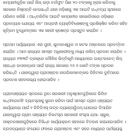
କମ୍ପାନୀଗୁଡ଼ିକ ପାଇଁ ଲିଜ୍‌ ଭଡ଼ା ବର୍ଗଫୁଟ ପିଛା ୨୦ ଟଙ୍କାକୁ ହ୍ରାସ କରିବାକୁ
ସରକାର ନିଷ୍ପତ୍ତି ନେଇଛନ୍ତି ଯାହା ଓଡ଼ିଶାକୁ ଏକ ଆଇଟି ଗନ୍ତବ୍ୟ ସ୍ଥଳରେ
ପରିଣତ କରିଛି । ଆନ୍ତର୍ଜାତିକ ଆଇଟି କମ୍ପାନୀର ସହଭାଗିତାରେ ଓଡ଼ିଶାର
ପ୍ରତ୍ୟେକ ଯୋଗ୍ୟ ଏବଂ ଆଗ୍ରହୀ ବ୍ୟକ୍ତିବିଶେଷଙ୍କୁ ପ୍ରଶିକ୍ଷିତ କରିବା ସହିତ
କୃତି୍ରମ ବୁଦ୍ଧିମତ୍ତାର ଏକ ସହରୀ କ୍ଷେତ୍ର ପ୍ରସ୍ତୁତ କରାଯିବ ।
ପ୍ରଥମ ପର୍ଯ୍ୟାୟରେ ଏହା ପୁରୀ, ଭୁବନେଶ୍ୱର ଓ କଟକ ଅଞ୍ଚଳରେ ପ୍ରବର୍ତ୍ତନ
କରାଯିବ । ଆମ ରାଜ୍ୟର ସମସ୍ତ ଅଧିକାରୀଙ୍କୁ ମଧ୍ୟ ତାଲିମ୍‌ ପ୍ରଦାନ କରାଯିବ ।
ରାଜ୍ୟର ୧୩୩ଟି ବ୍ଲକ୍‌ରେ ମୌଳିକ ଭିତ୍ତିଭୂମି ମାଧ୍ୟମରେ ଇଣ୍ଟରନେଟ୍‌ ଲିଜ୍‌
ଲାଇନ୍‌ର ଉପଲବ୍ଧତା ପାଇଁ ରାଜ୍ୟ ସରକାର ୨୬.୬ କୋଟି ଟଙ୍କା ପ୍ରଦାନ
କରିଛନ୍ତି । ଯାହାଦ୍ୱାରା ଗ୍ରାମାଞ୍ଚଳ ନାଗରିକମାନଙ୍କର ଡିଜିଟାଲ ଦୁନିଆରେ
ପ୍ରବେଶ ସହଜଲଭ୍ୟ ହୋଇପାରିବ ।
ଗ୍ରାମପଞ୍ଚାୟତ ସ୍ତରରେ ଥିବା ସରକାରୀ ଅନୁଷ୍ଠାନଗୁଡ଼ିକରେ ଭିଡିଓ
କନ୍‌ଫରେନସିଂ ବ୍ୟବସ୍ଥାକୁ ସୁଗମ କରିବା ପାଇଁ ସମସ୍ତ ଗ୍ରାମ ପଞ୍ଚାୟତ
କାର୍ଯ୍ୟାଳୟ ପାଇଁ ୧ ଜିବିପିଏସ୍‌ ଉଚ୍ଚ-ବ୍ୟାଣ୍ଡୱିଡଥ୍‌ ଯୋଗାଇ ଦିଆଯିବ
ଯାହାଦ୍ୱାରା ଗ୍ରାମ ପଞ୍ଚାୟତ ନିକଟସ୍ଥ ସରକାରୀ ସଂସ୍ଥା ଯଥା- ସ୍କୁଲ,
ଡାକ୍ତରଖାନାଗୁଡ଼ିକରେ ବିଭିନ୍ନ କାର୍ଯ୍ୟକ୍ରମ ସହଜରେ ବିତରଣ କରାଯାଇପାରିବ ।
ବ୍ରଡବ୍ୟାଣ୍ଡ ସଂଯୋଗ ଫଳରେ ଗ୍ରାମଞ୍ଚଳ ଏବଂ ସହର ମଧ୍ୟରେ ପାର୍ଥକ୍ୟକୁ