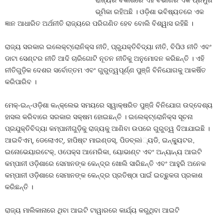
ରାଜ୍ୟର ବିକାଶରେ ଏହି ବିଭାଗର ଏକ ପ୍ରମୁଖ
ଭୂମିକା ରହିଅଛି । ଓଡ଼ିଶା ଭବିଷ୍ୟତରେ ଏକ
ଜ୍ଞାନ ଆଧାରିତ ଅର୍ଥନୀତି ରାଜ୍ୟରେ ପରିଗଣିତ ହେବ ବୋଲି ବିଶ୍ୱାସ ରହିଛି ।
ରାଜ୍ୟ ସରକାର ଇଲେକ୍‌ଟ୍ରୋନିକ୍‌ସ ନୀତି, ପ୍ରୁଯକ୍ତିବିଦ୍ୟା ନୀତି, ବିପିଓ ନୀତି ଏବଂ
ଡାଟା ସେଣ୍ଟର ନୀତି ଆଦି ଚାରିଗୋଟି ନୂତନ ନୀତିକୁ ଅନୁମୋଦନ କରିଛନ୍ତି । ଏହି
ନୀତିଗୁଡ଼ିକ ଦେଶର ସର୍ବୋତ୍ତମ ଏବଂ ଗୁରୁତ୍ୱପୂର୍ଣ୍ଣ ପୁଞ୍ଜି ବିନିଯୋଗକୁ ଆକର୍ଷିତ
କରିପାରିବ ।
ମେକ୍‌-ଇନ୍‌-ଓଡ଼ିଶା କନ୍‌କ୍ଲେଭ ସମୟରେ ସ୍ୱାକ୍ଷରିତ ପୁଞ୍ଜି ବିନିଯୋଗ ଉଦ୍ଦେଶ୍ୟ
ହାସଲ କରିବାରେ ସରକାର ସକ୍ଷମ ହୋଇଛନ୍ତି । ଇଲେକ୍‌ଟ୍ରୋନିକ୍‌ସ ସୂଚନା
ପ୍ରଯୁକ୍ତିବିଦ୍ୟା କମ୍ପାନୀଗୁଡ଼ିକୁ ରାଜ୍ୟକୁ ଆଣିବା ଉପରେ ଗୁରୁତ୍ୱ ଦିଆଯାଇଛି ।
ଆଇବିଏମ୍‌, ଡେଲୋଏଟ୍‌, ହାପିଷ୍ଟ ମାଇଣ୍ଡସ୍‌, ପିଡବ୍ଲì୍ୟଡି, ଇନ୍‌କୁ୍ୟଟର,
ଇନୋଭେୟାରଟେକ୍‌, ଓପେକ୍ସ ଆମେରିକା, ୟୋଭାଣ୍ଟ ଏବଂ ଅନ୍ୟାନ୍ୟ ଆଇଟି
କମ୍ପାନୀ ଓଡ଼ିଶାରେ ସେମାନଙ୍କ କେନ୍ଦ୍ର ଖୋଲି ସାରିଛନ୍ତି ଏବଂ ଆହୁରି ଅନେକ
କମ୍ପାନୀ ଓଡ଼ିଶାରେ ସେମାନଙ୍କ କେନ୍ଦ୍ର ପ୍ରତିଷ୍ଠା ପାଇଁ ଇଚ୍ଛୁକତା ପ୍ରକାଶ
କରିଛନ୍ତି ।
ରାଜ୍ୟ ମାଲିକାନାରେ ଥିବା ଆଇଟି ଟାୱାରରେ କାର୍ଯ୍ୟ କରୁଥିବା ଆଇଟି