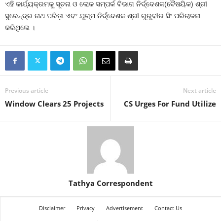
ଏହି କାର୍ଯ୍ୟକ୍ରମକୁ ସୂଚନା ଓ ଲୋକ ସମ୍ପର୍କ ବିଭାଗ ନିର୍ଦ୍ଦେଶକ(ବୈଷୟିକ) ଶ୍ରୀ
ସୁରେନ୍ଦ୍ର ନାଥ ପରିଡ଼ା ଏବଂ ଯୁଗ୍ମ ନିର୍ଦ୍ଦେଶକ ଶ୍ରୀ ଗୁରୁବୀର ସିଂ ପରିଚାଳନା
କରିଥିଲେ ।
Previous article
Next article
Window Clears 25 Projects
CS Urges For Fund Utilize
Tathya Correspondent
Disclaimer
Privacy
Advertisement
Contact Us