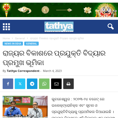
Home
General
ରାଜ୍ୟର ବିକାଶରେ ପ୍ରଯୁକ୍ତି ବିଦ୍ୟାର ପ୍ରମୁଖ ଭୂମିକା
NEWS IN ODIA
GENERAL
ରାଜ୍ୟର ବିକାଶରେ ପ୍ରଯୁକ୍ତି ବିଦ୍ୟାର
ପ୍ରମୁଖ ଭୂମିକା
By
Tathya Correspondent
-
March 4, 2023
ଭୁବନେଶ୍ୱର : ୨୦୨୩-୨୪ ବଜେଟ୍‌ ରେ
ଇଲେକ୍‌ଟ୍ରୋନିକ୍‌ସ ଏବଂ ସୂଚନା ଓ
ପ୍ରଯୁକ୍ତିବିଦ୍ୟାକୁ ପ୍ରାଥମିକତା ଦିଆଯାଇଛି ।