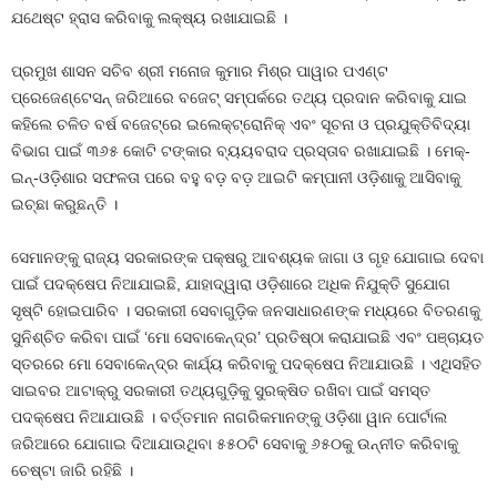
ଯଥେଷ୍ଟ ହ୍ରାସ କରିବାକୁ ଲକ୍ଷ୍ୟ ରଖାଯାଇଛି ।
ପ୍ରମୁଖ ଶାସନ ସଚିବ ଶ୍ରୀ ମନୋଜ କୁମାର ମିଶ୍ର ପାୱାର ପଏଣ୍ଟ
ପ୍ରେଜେଣ୍ଟେସନ୍‌ ଜରିଆରେ ବଜେଟ୍‌ ସମ୍ପର୍କରେ ତଥ୍ୟ ପ୍ରଦାନ କରିବାକୁ ଯାଇ
କହିଲେ ଚଳିତ ବର୍ଷ ବଜେଟ୍‌ରେ ଇଲେକ୍‌ଟ୍ରୋନିକ୍‌ ଏବଂ ସୂଚନା ଓ ପ୍ରଯୁକ୍ତିବିଦ୍ୟା
ବିଭାଗ ପାଇଁ ୩୬୫ କୋଟି ଟଙ୍କାର ବ୍ୟୟବରାଦ ପ୍ରସ୍ତାବ ରଖାଯାଇଛି । ମେକ୍‌-
ଇନ୍‌-ଓଡ଼ିଶାର ସଫଳତା ପରେ ବହୁ ବଡ଼ ବଡ଼ ଆଇଟି କମ୍ପାନୀ ଓଡ଼ିଶାକୁ ଆସିବାକୁ
ଇଚ୍ଛା କରୁଛନ୍ତି ।
ସେମାନଙ୍କୁ ରାଜ୍ୟ ସରକାରଙ୍କ ପକ୍ଷରୁ ଆବଶ୍ୟକ ଜାଗା ଓ ଗୃହ ଯୋଗାଇ ଦେବା
ପାଇଁ ପଦକ୍ଷେପ ନିଆଯାଇଛି, ଯାହାଦ୍ୱାରା ଓଡ଼ିଶାରେ ଅଧିକ ନିଯୁକ୍ତି ସୁଯୋଗ
ସୃଷ୍ଟି ହୋଇପାରିବ । ସରକାରୀ ସେବାଗୁଡ଼ିକ ଜନସାଧାରଣଙ୍କ ମଧ୍ୟରେ ବିତରଣକୁ
ସୁନିଶ୍ଚିତ କରିବା ପାଇଁ ‘ମୋ ସେବାକେନ୍ଦ୍ର’ ପ୍ରତିଷ୍ଠା କରାଯାଇଛି ଏବଂ ପଞ୍ଚାୟତ
ସ୍ତରରେ ମୋ ସେବାକେନ୍ଦ୍ର କାର୍ଯ୍ୟ କରିବାକୁ ପଦକ୍ଷେପ ନିଆଯାଉଛି । ଏଥିସହିତ
ସାଇବର ଆଟାକ୍‌ରୁ ସରକାରୀ ତଥ୍ୟଗୁଡ଼ିକୁ ସୁରକ୍ଷିତ ରଖିବା ପାଇଁ ସମସ୍ତ
ପଦକ୍ଷେପ ନିଆଯାଉଛି । ବର୍ତ୍ତମାନ ନାଗରିକମାନଙ୍କୁ ଓଡ଼ିଶା ୱାନ ପୋର୍ଟାଲ
ଜରିଆରେ ଯୋଗାଇ ଦିଆଯାଉଥିବା ୫୫୦ଟି ସେବାକୁ ୬୫୦କୁ ଉନ୍ନୀତ କରିବାକୁ
ଚେଷ୍ଟା ଜାରି ରହିଛି ।