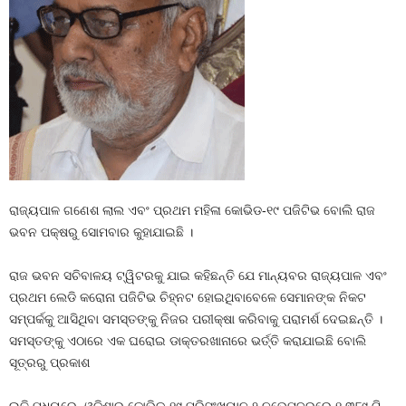
ରାଜ୍ୟପାଳ ଗଣେଶ ଲାଲ ଏବଂ ପ୍ରଥମ ମହିଳା କୋଭିଡ-୧୯ ପଜିଟିଭ ବୋଲି ରାଜ
ଭବନ ପକ୍ଷରୁ ସୋମବାର କୁହାଯାଇଛି ।
ରାଜ ଭବନ ସଚିବାଳୟ ଟ୍ୱିଟରକୁ ଯାଇ କହିଛନ୍ତି ଯେ ମାନ୍ୟବର ରାଜ୍ୟପାଳ ଏବଂ
ପ୍ରଥମ ଲେଡି କରୋନା ପଜିଟିଭ ଚିହ୍ନଟ ହୋଇଥିବାବେଳେ ସେମାନଙ୍କ ନିକଟ
ସମ୍ପର୍କକୁ ଆସିଥିବା ସମସ୍ତଙ୍କୁ ନିଜର ପରୀକ୍ଷା କରିବାକୁ ପରାମର୍ଶ ଦେଇଛନ୍ତି ।
ସମସ୍ତଙ୍କୁ ଏଠାରେ ଏକ ଘରୋଇ ଡାକ୍ତରଖାନାରେ ଭର୍ତ୍ତି କରାଯାଇଛି ବୋଲି
ସୂତ୍ରରୁ ପ୍ରକାଶ