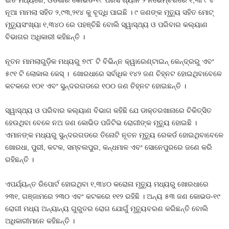
ଇତି ମଧ୍ୟରେ, ଓଡିଶାର କୋଭିଡ-୧୯ ପରିସଂଖ୍ୟାନ ୨ ନଭେମ୍ବରରେ ୧,୩୮୯ ଟି
ନୂଆ ମାମଲା ସହିତ ୨,୯୩,୨୧୪ କୁ ବୃଦ୍ଧି ପାଇଛି । ୯ ଜଣଙ୍କ ମୃତ୍ୟୁ ସହିତ ମୋଟ୍‍
ମୃତ୍ୟୁସଂଖ୍ୟା ୧,୩୪୦ ରେ ପହଞ୍ଚିଛି ବୋଲି ସ୍ୱାସ୍ଥ୍ୟ ଓ ପରିବାର କଲ୍ୟାଣ
ବିଭାଗର ଅଧିକାରୀ କହିଛନ୍ତି ।
ନୂତନ ମାମଲାଗୁଡ଼ିକ ମଧ୍ୟରୁ ୭୯୮ ଟି ବିଭିନ୍ନ କ୍ୱାରେଣ୍ଟାଇନ୍‍ କେନ୍ଦ୍ରରୁ ଏବଂ
୫୯୧ ଟି ଲୋକାଲ କେସ୍‍ । ଖୋରଧାରେ ସର୍ବାଧିକ ୧୪୨ ଜଣ ଚିହ୍ନଟ ହୋଇଥିବାବେଳେ
କଟକରେ ୧୦୧ ଏବଂ ସୁନ୍ଦରଗଡରେ ୧୦୦ ଜଣ ଚିହ୍ନଟ ହୋଇଛନ୍ତି ।
ସ୍ୱାସ୍ଥ୍ୟ ଓ ପରିବାର କଲ୍ୟାଣ ବିଭାଗ କହିଛି ଯେ ଡାକ୍ତରଖାନାରେ ଚିକିତ୍ସିତ
ହେଉଥିବା ବେଳେ ନଅ ଜଣ କୋଭିଡ ପଜିଟିଭ ରୋଗୀଙ୍କ ମୃତ୍ୟୁ ହୋଇଛି ।
ଏମାନଙ୍କ ମଧ୍ୟରୁ ସୁନ୍ଦରଗଡରେ ତିନୋଟି ନୂତନ ମୃତ୍ୟୁ ରେକର୍ଡ ହୋଇଥିବାବେଳେ
ଖୋରଧା, ପୁରୀ, କଟକ, ସମ୍ବଲପୁର, କନ୍ଧମାଳ ଏବଂ ସୋନେପୁରରେ ଜଣେ କରି
ରହିଛନ୍ତି ।
ଏପର୍ଯ୍ୟନ୍ତ ରିପୋର୍ଟ ହୋଇଥିବା ୧,୩୪୦ କରୋନା ମୃତ୍ୟୁ ମଧ୍ୟରୁ ଖୋରଧାରେ
୨୩୧, ଗଞ୍ଜାମରେ ୨୩୦ ଏବଂ କଟକରେ ୧୧୨ ରହିଛି । ଅନ୍ୟ ୫୩ ଜଣ କୋଭଡ-୧୯
ରୋଗୀ ମଧ୍ୟ ଅନ୍ୟାନ୍ୟ ଗୁରୁତର ରୋଗ ଯୋଗୁଁ ମୃତ୍ୟୁବରଣ କରିଛନ୍ତି ବୋଲି
ଅଧିକାରୀମାନେ କହିଛନ୍ତି ।