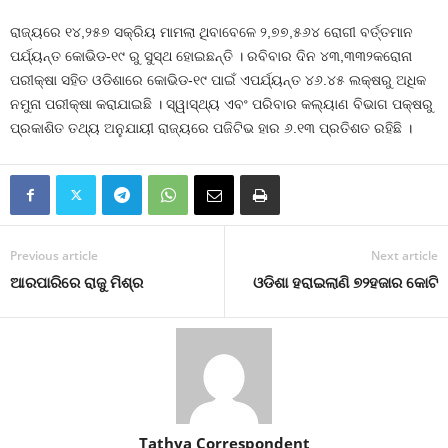
ରାଜ୍ୟରେ ୧୪,୨୫୭ ସକ୍ରିୟ ମାମଲା ଥିବାବେଳେ ୨,୭୭,୫୬୪ ରୋଗୀ ବର୍ତ୍ତମାନ
ପର୍ଯ୍ୟନ୍ତ କୋଭିଡ-୧୯ ରୁ ସୁସ୍ଥ ହୋଇଛନ୍ତି । ରବିବାର ଦିନ ୪୩,୩୩୨କରୋନା
ପରୀକ୍ଷା ସହିତ ଓଡିଶାରେ କୋଭିଡ-୧୯ ପାଇଁ ଏପର୍ଯ୍ୟନ୍ତ ୪୬.୪୫ ଲକ୍ଷରୁ ଅଧିକ
ନମୁନା ପରୀକ୍ଷା କରାଯାଇଛି । ସ୍ୱାସ୍ଥ୍ୟ ଏବଂ ପରିବାର କଲ୍ୟାଣ ବିଭାଗ ପକ୍ଷରୁ
ପ୍ରକାଶିତ ତଥ୍ୟ ଅନୁଯାୟୀ ରାଜ୍ୟରେ ପଜିଟିଭ ହାର ୬.୧୩ ପ୍ରତିଶତ ରହିଛି ।
Previous article
Next article
ଆରପାରିରେ ରାଜୁ ମିଶ୍ର
ଓଡିଶା ହରାଇଲାଣି ୭୨ହଜାର କୋଟି
Tathya Correspondent