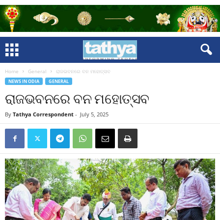
Home
General
ରାଜଭବନରେ ବନ ମହୋତ୍ସବ
NEWS IN ODIA
GENERAL
ରାଜଭବନରେ ବନ ମହୋତ୍ସବ
By
Tathya Correspondent
-
July 5, 2025