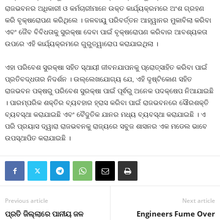
ରାଜଭବନର ଅଧିକାରୀ ଓ କର୍ମଚାରୀମାନେ ଉକ୍ତ କାର୍ଯ୍ୟକ୍ରମରେ ଅଂଶ ଗ୍ରହଣ
କରି ବୃକ୍ଷରୋପଣ କରିଥିଲେ । ଜଳବାୟୁ ପରିବର୍ତ୍ତନ ଆହ୍ୱାନର ମୁକାବିଲା କରିବା
ଏବଂ ଜୈବ ବିବିଧତାକୁ ସୁରକ୍ଷା ଦେବା ପାଇଁ ବୃକ୍ଷରୋପଣ କରିବାର ଆବଶ୍ୟକତା
ଉପରେ ଏହି କାର୍ଯ୍ୟକ୍ରମରେ ଗୁରୁତ୍ୱାରୋପ କରାଯାଇଥିଲା ।
ଏହା ପରିବେଶ ସୁରକ୍ଷା ସହିତ ସ୍ଥାୟୀ ଜୀବନଯାପନକୁ ପ୍ରୋତ୍ସାହିତ କରିବା ପାଇଁ
ପ୍ରତିବଦ୍ଧତାର ନିଦର୍ଶନ । ଉଲ୍ଲେଖଯୋଗ୍ୟ ଯେ, ଏହି ଦୃଷ୍ଟିକୋଣ ସହିତ
ରାଜଭବନ ପକ୍ଷରୁ ପରିବେଶ ସୁରକ୍ଷା ପାଇଁ ପୂର୍ଵରୁ ଅନେକ ପଦକ୍ଷେପ ନିଆଯାଇଛି
। ପାରମ୍ପରିକ ଶକ୍ତିର ବ୍ୟବହାର ହ୍ରାସ କରିବା ପାଇଁ ରାଜଭବନରେ ସୌରଶକ୍ତି
ବ୍ୟବସ୍ଥା କରାଯାଇଛି ଏବଂ ବୈଦୁତିକ ଯାନର ମଧ୍ୟ ବ୍ୟବସ୍ଥା କରାଯାଇଛି । ଏ
ପରି ପ୍ରୟାସ ଦ୍ୱାରା ରାଜଭବନକୁ ରାଜ୍ୟରେ ସବୁଜ ଶାସନର ଏକ ମଡେଲ ଭାବେ
ଉପସ୍ଥାପିତ କରାଯାଇଛି ।
Previous article
Next article
ପ୍ରତି ଜିଲ୍ଲାରେ ପାନୀୟ ଜଳ
Engineers Fume Over