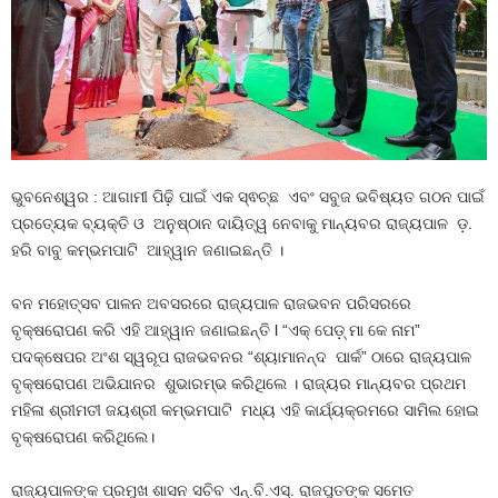
ଭୁବନେଶ୍ୱର : ଆଗାମୀ ପିଢ଼ି ପାଇଁ ଏକ ସ୍ଵଚ୍ଛ ଏବଂ ସବୁଜ ଭବିଷ୍ୟତ ଗଠନ ପାଇଁ
ପ୍ରତ୍ୟେକ ବ୍ୟକ୍ତି ଓ ଅନୁଷ୍ଠାନ ଦାୟିତ୍ୱ ନେବାକୁ ମାନ୍ୟବର ରାଜ୍ୟପାଳ ଡ଼.
ହରି ବାବୁ କମ୍ଭମପାଟି ଆହ୍ୱାନ ଜଣାଇଛନ୍ତି ।
ବନ ମହୋତ୍ସବ ପାଳନ ଅବସରରେ ରାଜ୍ୟପାଳ ରାଜଭବନ ପରିସରରେ
ବୃକ୍ଷରୋପଣ କରି ଏହି ଆହ୍ୱାନ ଜଣାଇଛନ୍ତି l “ଏକ୍ ପେଡ଼୍ ମା କେ ନାମ”
ପଦକ୍ଷେପର ଅଂଶ ସ୍ୱରୂପ ରାଜଭବନର “ଶ୍ୟାମାନନ୍ଦ ପାର୍କ” ଠାରେ ରାଜ୍ୟପାଳ
ବୃକ୍ଷରୋପଣ ଅଭିଯାନର ଶୁଭାରମ୍ଭ କରିଥିଲେ । ରାଜ୍ୟର ମାନ୍ୟବର ପ୍ରଥମ
ମହିଳା ଶ୍ରୀମତୀ ଜୟଶ୍ରୀ କମ୍ଭମପାଟି ମଧ୍ୟ ଏହି କାର୍ଯ୍ୟକ୍ରମରେ ସାମିଲ ହୋଇ
ବୃକ୍ଷରୋପଣ କରିଥିଲେ।
ରାଜ୍ୟପାଳଙ୍କ ପ୍ରମୁଖ ଶାସନ ସଚିବ ଏନ୍.ବି.ଏସ୍. ରାଜପୁତଙ୍କ ସମେତ