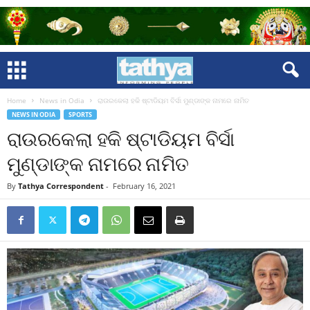
Home
News in Odia
ରାଉରକେଲା ହକି ଷ୍ଟାଡିୟମ ବିର୍ସା ମୁଣ୍ଡାଙ୍କ ନାମରେ ନାମିତ
NEWS IN ODIA
SPORTS
ରାଉରକେଲା ହକି ଷ୍ଟାଡିୟମ ବିର୍ସା
ମୁଣ୍ଡାଙ୍କ ନାମରେ ନାମିତ
By
Tathya Correspondent
-
February 16, 2021