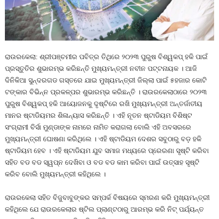
ରାଉରକେଲା: ଶ୍ରୀପଞ୍ଚମୀର ପବିତ୍ର ତିଥିରେ ୨୦୨୩ ପୁରୁଷ ବିଶ୍ୱକପ୍ ହକି ପାଇଁ
ପ୍ରସ୍ତୁତିର ଶୁଭାରମ୍ଭ କରିଛନ୍ତି ମୁଖ୍ୟମନ୍ତ୍ରୀ ନବୀନ ପଟ୍ଟନାୟକ । ଆଜି
ଦିନିକିଆ ସୁନ୍ଦରଗଡ ଗସ୍ତରେ ଯାଇ ମୁଖ୍ୟମନ୍ତ୍ରୀ ଜିଲ୍ଲା ପାଇଁ ୫ହଜାର କୋଟି
ଟଙ୍କାର ବିଭିନ୍ନ ପ୍ରକଳ୍ପର ଶୁଭାରମ୍ଭ କରିଛନ୍ତି । ରାଉରକେଲାଠାରେ ୨୦୨୩
ପୁରୁଷ ବିଶ୍ୱକପ୍ ହକି ଆୟୋଜନକୁ ଦୃଷ୍ଟିରେ ରଖି ମୁଖ୍ୟମନ୍ତ୍ରୀ ଅନ୍ତର୍ଜାତୀୟ
ମାନର ଷ୍ଟାଡିୟମର ଶିଳାନ୍ୟାସ କରିଛନ୍ତି । ଏହି ନୂତନ ଷ୍ଟାଡିୟମ ବିଶିଷ୍ଟ
ସଂଗ୍ରାମୀ ବିର୍ସା ମୁଣ୍ଡାଙ୍କ ନାମରେ ନାମିତ କରାଗଲା ବୋଲି ଏହି ଅବସରରେ
ମୁଖ୍ୟମନ୍ତ୍ରୀ ଘୋଷଣା କରିଥିଲେ । ଏହି ଷ୍ଟାଡିୟମ ଦେଶର ସବୁଠାରୁ ବଡ଼ ହକି
ଷ୍ଟାଡିୟମ ହେବ । ଏହି ଷ୍ଟାଡିୟମ ଯୁବ ସମାଜ ମଧ୍ୟରେ ପ୍ରେରଣା ସୃଷ୍ଟି କରିବା
ସହିତ ବଡ ବଡ ସ୍ୱପ୍ନ ଦେଖିବା ଓ ବଡ ବଡ କାମ କରିବା ପାଇଁ ଉତ୍ସାହ ସୃଷ୍ଟି
କରିବ ବୋଲି ମୁଖ୍ୟମନ୍ତ୍ରୀ କହିଥିଲେ ।
ରାଉରକେଲା ସହିତ ବିଜୁବାବୁଙ୍କର ସମ୍ପର୍କ ବିଷୟରେ ସ୍ମରଣ କରି ମୁଖ୍ୟମନ୍ତ୍ରୀ
କହିଥିଲେ ଯେ ରାଉରକେଲାର ଷ୍ଟିଲ ପ୍ଲାଣ୍ଟଠାରୁ ଆରମ୍ଭ କରି ନିଟ୍‍ ପର୍ଯ୍ୟନ୍ତ