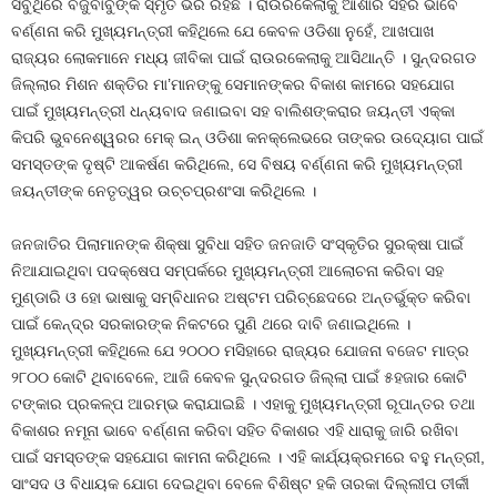
ସବୁଥିରେ ବିଜୁବାବୁଙ୍କ ସ୍ମୃତି ଭରି ରହିଛି । ରାଉରକେଲାକୁ ଆଶାର ସହର ଭାବେ
ବର୍ଣ୍ଣନା କରି ମୁଖ୍ୟମନ୍ତ୍ରୀ କହିଥିଲେ ଯେ କେବଳ ଓଡିଶା ନୁହେଁ, ଆଖପାଖ
ରାଜ୍ୟର ଲୋକମାନେ ମଧ୍ୟ ଜୀବିକା ପାଇଁ ରାଉରକେଲାକୁ ଆସିଥାନ୍ତି । ସୁନ୍ଦରଗଡ
ଜିଲ୍ଲାର ମିଶନ ଶକ୍ତିର ମା’ମାନଙ୍କୁ ସେମାନଙ୍କର ବିକାଶ କାମରେ ସହଯୋଗ
ପାଇଁ ମୁଖ୍ୟମନ୍ତ୍ରୀ ଧନ୍ୟବାଦ ଜଣାଇବା ସହ ବାଲିଶଙ୍କରାର ଜୟନ୍ତୀ ଏକ୍କା
କିପରି ଭୁବନେଶ୍ୱରର ମେକ୍ ଇନ୍ ଓଡିଶା କନକ୍ଲେଭରେ ତାଙ୍କର ଉଦ୍ୟୋଗ ପାଇଁ
ସମସ୍ତଙ୍କ ଦୃଷ୍ଟି ଆକର୍ଷଣ କରିଥିଲେ, ସେ ବିଷୟ ବର୍ଣ୍ଣନା କରି ମୁଖ୍ୟମନ୍ତ୍ରୀ
ଜୟନ୍ତୀଙ୍କ ନେତୃତ୍ୱର ଉଚ୍ଚପ୍ରଶଂସା କରିଥିଲେ ।
ଜନଜାତିର ପିଲାମାନଙ୍କ ଶିକ୍ଷା ସୁବିଧା ସହିତ ଜନଜାତି ସଂସ୍କୃତିର ସୁରକ୍ଷା ପାଇଁ
ନିଆଯାଇଥିବା ପଦକ୍ଷେପ ସମ୍ପର୍କରେ ମୁଖ୍ୟମନ୍ତ୍ରୀ ଆଲୋଚନା କରିବା ସହ
ମୁଣ୍ଡାରି ଓ ହୋ ଭାଷାକୁ ସମ୍ବିଧାନର ଅଷ୍ଟମ ପରିଚ୍ଛେଦରେ ଅନ୍ତର୍ଭୁକ୍ତ କରିବା
ପାଇଁ କେନ୍ଦ୍ର ସରକାରଙ୍କ ନିକଟରେ ପୁଣି ଥରେ ଦାବି ଜଣାଇଥିଲେ ।
ମୁଖ୍ୟମନ୍ତ୍ରୀ କହିଥିଲେ ଯେ ୨୦୦୦ ମସିହାରେ ରାଜ୍ୟର ଯୋଜନା ବଜେଟ ମାତ୍ର
୨୮୦୦ କୋଟି ଥିବାବେଳେ, ଆଜି କେବଳ ସୁନ୍ଦରଗଡ ଜିଲ୍ଲା ପାଇଁ ୫ହଜାର କୋଟି
ଟଙ୍କାର ପ୍ରକଳ୍ପ ଆରମ୍ଭ କରାଯାଇଛି । ଏହାକୁ ମୁଖ୍ୟମନ୍ତ୍ରୀ ରୂପାନ୍ତର ତଥା
ବିକାଶର ନମୂନା ଭାବେ ବର୍ଣ୍ଣନା କରିବା ସହିତ ବିକାଶର ଏହି ଧାରାକୁ ଜାରି ରଖିବା
ପାଇଁ ସମସ୍ତଙ୍କ ସହଯୋଗ କାମନା କରିଥିଲେ । ଏହି କାର୍ଯ୍ୟକ୍ରମରେ ବହୁ ମନ୍ତ୍ରୀ,
ସାଂସଦ ଓ ବିଧାୟକ ଯୋଗ ଦେଇଥିବା ବେଳେ ବିଶିଷ୍ଟ ହକି ତାରକା ଦିଲ୍ଲୀପ ତୀର୍କୀ