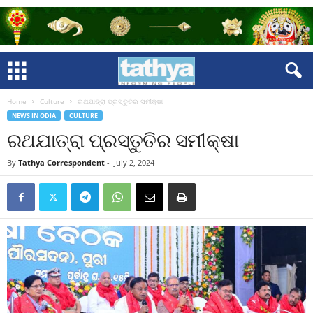
Home
Culture
ରଥଯାତ୍ରା ପ୍ରସ୍ତୁତିର ସମୀକ୍ଷା
NEWS IN ODIA
CULTURE
ରଥଯାତ୍ରା ପ୍ରସ୍ତୁତିର ସମୀକ୍ଷା
By
Tathya Correspondent
-
July 2, 2024