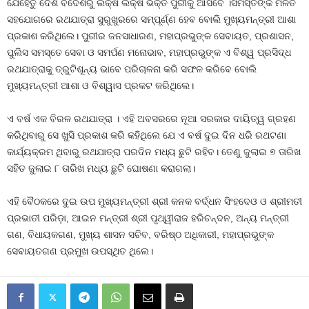
ଯେହେତୁ ଦେଶ ବିଦେଶରୁ ଲକ୍ଷ ଲକ୍ଷ ଭକ୍ତ ପୁରୀକୁ ଆସିବେ ।ସମସ୍ତଙ୍କ ମିଳିତ
ସହଯୋଗରେ ରଥଯାତ୍ରା ସୁରୁଖୁରରେ ସମ୍ପୂର୍ଣ୍ଣ ହେବ ବୋଲି ମୁଖ୍ୟମନ୍ତ୍ରୀ ଆଶା
ପ୍ରକାଶ କରିଥିଲେ। ପୁରୀର ଜନସାଧାରଣ, ମହାପ୍ରଭୁଙ୍କ ସେବାୟତ, ପ୍ରଶାସନ,
ପୁଲିସ ସମସ୍ତେ ସେବା ଓ ସମର୍ପଣ ମନୋଭାବ, ମହାପ୍ରଭୁଙ୍କ ଏ ବିଶ୍ୱ ପ୍ରସିଦ୍ଧ
ରଥଯାତ୍ରାକୁ ତ୍ରୁଟିଶୂନ୍ୟ ଭାବେ ପରିଚାଳନା କରି ସଫଳ କରିବେ ବୋଲି
ମୁଖ୍ୟମନ୍ତ୍ରୀ ଆଶା ଓ ବିଶ୍ୱାସ ପ୍ରକଟ କରିଥିଲେ।
ଏ ବର୍ଷ ଏକ ବିରଳ ରଥଯାତ୍ରା । ଏହି ଅବସରରେ ନୂଆ ସରକାର ଦାୟିତ୍ୱ ଗ୍ରହଣ
କରିଥିବାରୁ ସେ ଖୁସି ପ୍ରକାଶ କରି କହିଥିଲେ ଯେ ଏ ବର୍ଷ ଦୁଇ ଦିନ ଧରି ରଥଟଣା
କାର୍ଯ୍ୟକ୍ରମ ଥିବାରୁ ରଥଯାତ୍ରା ପରଦିନ ମଧ୍ୟ ଛୁଟି ରହିବ। ତେଣୁ ଜୁଲାଇ ୭ ତାରିଖ
ସହିତ ଜୁଲାଇ ୮ ତାରିଖ ମଧ୍ୟ ଛୁଟି ଘୋଷଣା କରାଗଲା।
ଏହି ବୈଠକରେ ଦୁଇ ଉପ ମୁଖ୍ୟମନ୍ତ୍ରୀ ଶ୍ରୀ କନକ ବର୍ଦ୍ଧନ ସିଂହଦେଓ ଓ ଶ୍ରୀମତୀ
ପ୍ରଭାତୀ ପରିଡ଼ା, ଆଇନ ମନ୍ତ୍ରୀ ଶ୍ରୀ ପୃଥ୍ୱୀରାଜ ହରିଚନ୍ଦନ, ଅନ୍ୟ ମନ୍ତ୍ରୀ
ଗଣ, ବିଧାୟକଗଣ, ମୁଖ୍ୟ ଶାସନ ସଚିବ, ବରିଷ୍ଠ ଅଧିକାରୀ, ମହାପ୍ରଭୁଙ୍କ
ସେବାୟତଗଣ ପ୍ରମୁଖ ଉପସ୍ଥିତ ଥିଲେ।