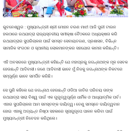
ଭୁବନେଶ୍ୱର : ମୁଖ୍ୟମନ୍ତ୍ରୀ ଶ୍ରୀ ମୋହନ ଚରଣ ମାଝୀ ଆଜି ପୁରୀ ଟାଉନ
ହଲଠାରେ ରଥଯାତ୍ରା ରାଜ୍ୟସ୍ତରୀୟ ସମୀକ୍ଷା ବୈଠକରେ ଅଧ୍ୟକ୍ଷତା କରି
ରଥଯାତ୍ରାର ସୁପରିଚାଳନା ପାଇଁ ସମସ୍ତ ସେବାୟତଗଣ, ପ୍ରଶାସନ, ବିଭିନ୍ନ
ସାମାଜିକ ସଂଗଠନ ଓ ସ୍ଥାନୀୟ ଲୋକମାନଙ୍କର ସହଯୋଗ କାମନା କରିଛନ୍ତି।
ଏହି ଅବସରରେ ମୁଖ୍ୟମନ୍ତ୍ରୀ କହିଛନ୍ତି ଯେ ମହାପ୍ରଭୁ ଜଗନ୍ନାଥଙ୍କ ମୂଳ ସେବକ
ହେଉଛନ୍ତି ଆଦିବାସୀ। ଜଣେ ଆଦିବାସୀ ଭାବେ ମୁଁ ନିଜକୁ ଜଗନ୍ନାଥଙ୍କ ନିକଟରେ
ସମ୍ପୂର୍ଣ୍ଣ ଭାବେ ସମର୍ପିତ କରିଛି।
ସେ ପୁଣି କହିଲେ ଯେ ଜଗନ୍ନାଥ ହେଉଛନ୍ତି ଓଡିଆ ଜାତିର ପରିଚୟ ତାଙ୍କ
ରଥଯାତ୍ରା ସାରା ବିଶ୍ୱ ପାଇଁ ଏକ ଗୁରୁତ୍ୱପୂର୍ଣ୍ଣ ଧାର୍ମିକ ଓ ଆଧ୍ୟାତ୍ମିକ ପର୍ବ।
ଏହାର ସୁପରିଚାଳନା ଆମ ସମସ୍ତଙ୍କ ଦାୟିତ୍ୱ। ତେଣୁ ସମସ୍ତେ ଦାୟିତ୍ୱବାନ
ହୋଇ ଏହାକୁ ଅତ୍ୟନ୍ତ ନିଷ୍ଠା ସହକାରେ ସୂଚାରୁରୂପେ ପାଳନ କରିବା ପାଇଁ
ମୁଖ୍ୟମନ୍ତ୍ରୀ ନିବେଦନ କରିଥିଲେ।