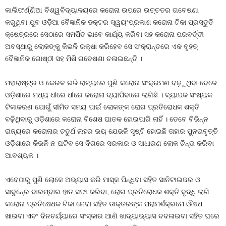
କାଲିଫର୍ଣ୍ଣିଆ ବିଶ୍ୱବିଦ୍ୟାଳୟରେ କରୋନା ଉପରେ ଉଚ୍ଚତର ଗବେଷଣା
କରୁଥିବା ଯୁବ ଓଡ଼ିଆ ବୈଜ୍ଞାନିକ ଡକ୍ଟର ସ୍ୱୟଂପ୍ରକାଶ କରୋନା ଟିକା ପ୍ରସ୍ତୁତି
କ୍ଷେତ୍ରରେ ସେଠାରେ ସମର୍ପିତ ଭାବେ କାର୍ଯ୍ୟ କରିବା ସହ କରୋନା ପରବର୍ତ୍ତୀ
ଅବସ୍ଥାରୁ ଲୋକଙ୍କୁ କିଭଳି ରକ୍ଷା କରିହେବ ସେ ସଂକ୍ରାନ୍ତରେ ଏକ ବୃହତ୍‍
ବୈଜ୍ଞାନିକ ଗୋଷ୍ଠୀ ସହ ମିଶି ଗବେଷଣା ଚଳାଇଛନ୍ତି ।
ମହାରାଷ୍ଟ୍ର ଓ କେରଳ ଭଳି ରାଜ୍ୟରେ ପୁଣି କରୋନା ସଂକ୍ରମଣ ବଢ଼ୁଥିବା ବେଳେ
ଓଡ଼ିଶାରେ ମଧ୍ୟ ଧୀରେ ଧୀରେ କରୋନା ବ୍ୟାପିବାରେ ଲାଗିଛି । ବ୍ୟାପକ ସଂଖ୍ୟକ
ଟିକାକରଣ ଯୋଗୁଁ ସୀମିତ ସମୟ ପାଇଁ ଲୋକଙ୍କ ରୋଗ ପ୍ରତିରୋଧକ ଶକ୍ତି
ବଢ଼ିଥିବାରୁ ଓଡ଼ିଶାରେ କରୋନା ବିଶେଷ ଘାତକ ହୋଇପାରି ନାହିଁ । ତେବେ ବିଭିନ୍ନ
ରାଜ୍ୟରେ କରୋନାର ଚତୁର୍ଥ ଲହର ଭୟ ଯେଭଳି ସୃଷ୍ଟି ହୋଇଛି ତାହାର ପୁନରାବୃତ୍ତି
ଓଡ଼ିଶାରେ କିଭଳି ନ ଘଟିବ ସେ ଦିଗରେ ସରକାର ଓ ସାଧାରଣ ଲୋକ ଚିନ୍ତା କରିବା
ଆବଶ୍ୟକ ।
ଏବେଠାରୁ ପୁଣି ଲୋକେ ଅଭ୍ୟାସ କରି ମାସ୍କ ପିନ୍ଧିବା ସହିତ ସାନିଟାଇଜର ଓ
ସାବୁନ୍‍ରେ ବାରମ୍ବାର ହାତ ସଫା କରିବା, ରୋଗ ପ୍ରତିରୋଧକ ଶକ୍ତି ବୃଦ୍ଧି ଲାଗି
କରୋନା ପ୍ରତିଷେଧକ ଟିକା ନେବା ସହିତ ଡାକ୍ତରଙ୍କ ପରାମର୍ଶକ୍ରମେ ଔଷଧ
ଖାଇବା ଏବଂ ଦିନଚର୍ଯ୍ୟାରେ ସଂସ୍କାର ଆଣି ଖାଦ୍ୟାଭ୍ୟାସ ବଦଳାଇବା ସହିତ ଘରେ