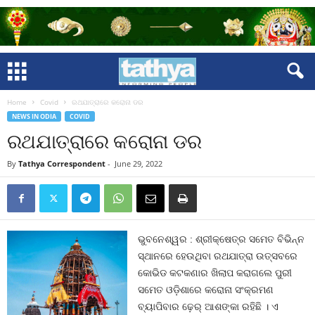
Home
Covid
ରଥଯାତ୍ରାରେ କରୋନା ଡର
NEWS IN ODIA
COVID
ରଥଯାତ୍ରାରେ କରୋନା ଡର
By
Tathya Correspondent
-
June 29, 2022
ଭୁବନେଶ୍ୱର : ଶ୍ରୀକ୍ଷେତ୍ର ସମେତ ବିଭିନ୍ନ
ସ୍ଥାନରେ ହେଉଥିବା ରଥଯାତ୍ରା ଉତ୍ସବରେ
କୋଭିଡ କଟକଣାର ଖିଲାପ କରାଗଲେ ପୁରୀ
ସମେତ ଓଡ଼ିଶାରେ କରୋନା ସଂକ୍ରମଣ
ବ୍ୟାପିବାର ଢ଼େର୍‍ ଆଶଙ୍କା ରହିଛି । ଏ