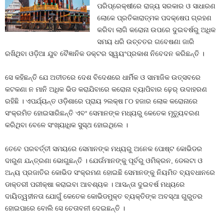
ପରିପ୍ରେକ୍ଷୀରେ ରାଜ୍ୟ ସରକାର ଓ ସାଧାରଣ
ଲୋକେ ପ୍ରତିକାରାତ୍ମକ ପଦକ୍ଷେପ ଗ୍ରହଣ
କରିବା ଲାଗି କରୋନା ଉପରେ ଦୁଇବର୍ଷରୁ ଅଧିକ
ସମୟ ଧରି ଉଚ୍ଚତର ଗବେଷଣା ଜାରି
ରଖିଥିବା ଓଡ଼ିଆ ଯୁବ ବୈଜ୍ଞାନିକ ଡକ୍ଟର ସ୍ୱୟଂପ୍ରକାଶ ନିବେଦନ କରିଛନ୍ତି ।
ସେ କହିଛନ୍ତି ଯେ ଅତୀତରେ ଦେଶ ବିଦେଶରେ ଧାର୍ମିକ ଓ ସାମାଜିକ ଉତ୍ସବରେ
କଟକଣା ନ ମାନି ଅଧିକ ଭିଡ କରାଯିବାରେ କରୋନା ବ୍ୟାପିବାର ଢ଼େର୍‍ ଉଦାହରଣ
ରହିଛି । ଏପର୍ଯ୍ୟନ୍ତ ଓଡ଼ିଶାରେ ପ୍ରାୟ ୨ଲକ୍ଷ ୮୦ ହଜାର ଲୋକ କରୋନାରେ
ସଂକ୍ରମିତ ହୋଇସାରିଛନ୍ତି ଏବଂ ସେମାନଙ୍କ ମଧ୍ୟରୁ କେତେକ ମୃତ୍ୟୁବରଣ
କରିଥିବା ବେଳେ ସଂଖ୍ୟାଧିକ ସୁସ୍ଥ ହୋଇଥିଲେ ।
ତେବେ ପରବର୍ତ୍ତୀ ସମୟରେ ସେମାନଙ୍କ ମଧ୍ୟରୁ ଅନେକ ପୋଷ୍ଟ କୋଭିଡର
ଦାରୁଣ ଯନ୍ତ୍ରଣା ଭୋଗୁଛନ୍ତି । ଯେଉଁମାନଙ୍କୁ ପୂର୍ବରୁ ଓମିକ୍ରନ, ଡେଲଟା ଓ
ଅନ୍ୟ ପ୍ରଜାତିର କୋଭିଡ ସଂକ୍ରମଣ ହୋଇଛି ସେମାନଙ୍କୁ ନିୟମିତ ବ୍ୟବଧାନରେ
ଡାକ୍ତରୀ ପରୀକ୍ଷା କରାଇବା ଆବଶ୍ୟକ । ଆସନ୍ତା ଦୁଇବର୍ଷ ମଧ୍ୟରେ
ଦାୟିତ୍ୱହୀନତା ଯୋଗୁଁ କେତେକ କୋଭିଡମୁକ୍ତ ବ୍ୟକ୍ତିଙ୍କ ଅବସ୍ଥା ଗୁରୁତର
ହୋଇପାରେ ବୋଲି ସେ ଚେତାବନୀ ଦେଇଛନ୍ତି ।