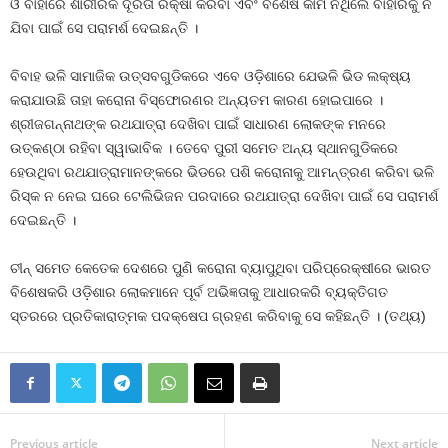
ଓ ବାହାରେ ଶାରୀରିକ ଦୂରତା ରକ୍ଷା କରିବା ଏବଂ ବିଶେଷ କାମ ନଥିଲେ ବାହାରକୁ ନ
ଯିବା ପାଇଁ ସେ ପରାମର୍ଶ ଦେଇଛନ୍ତି ।
ବିବାହ ଭଳି ସାମାଜିକ ଉତ୍ସବଗୁଡିକରେ ଏବେ ଓଡ଼ିଶାରେ ଯେଭଳି ଭିଡ ଲକ୍ଷ୍ୟ
କରାଯାଉଛି ତାହା କରୋନା ବିସ୍ଫୋରଣର ଅନ୍ୟତମ କାରଣ ହୋଇପାରେ ।
ଶ୍ରୀଜଗନ୍ନାଥଙ୍କ ରଥଯାତ୍ରା ଦେଖିବା ପାଇଁ ସାଧାରଣ ଲୋକଙ୍କ ମନରେ
ଉତ୍କଣ୍ଠା ରହିବା ସ୍ୱାଭାବିକ । ତେବେ ପୁରୀ ସମେତ ଅନ୍ୟ ସ୍ଥାନଗୁଡିକରେ
ହେଉଥିବା ରଥଯାତ୍ରାମାନଙ୍କରେ ଭିଡରେ ପଶି କରୋନାକୁ ଆମନ୍ତ୍ରଣ କରିବା ଭଳି
ରିସ୍କ ନ ନେଇ ଘରେ ଟେଲିଭିଜନ ପରଦାରେ ରଥଯାତ୍ରା ଦେଖିବା ପାଇଁ ସେ ପରାମର୍ଶ
ଦେଇଛନ୍ତି ।
ଚୀନ୍‍ ସମେତ କେତେକ ଦେଶରେ ପୁଣି କରୋନା ବ୍ୟାପୁଥିବା ପରିପ୍ରେକ୍ଷୀରେ ଭାରତ
ବିଶେଷକରି ଓଡ଼ିଶାର ଲୋକମାନେ ପୂର୍ବ ଅଭିଜ୍ଞତାକୁ ଆଧାରକରି ବ୍ୟକ୍ତିଗତ
ସ୍ତରରେ ପ୍ରତିକାରାତ୍ମକ ପଦକ୍ଷେପ ଗ୍ରହଣ କରିବାକୁ ସେ କହିଛନ୍ତି । (ତଥ୍ୟ)
Previous article
Next article