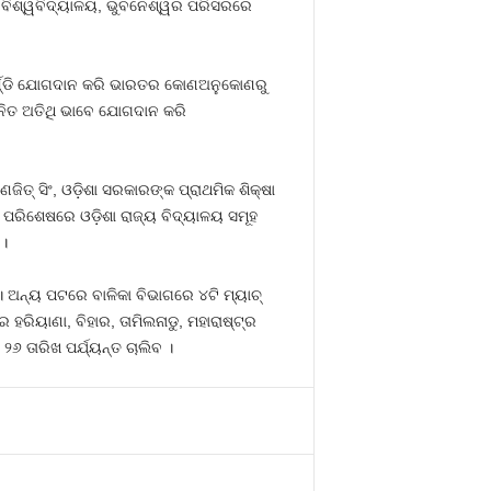
ସ୍‌ ବିଶ୍ୱବିଦ୍ୟାଳୟ, ଭୁବନେଶ୍ୱର ପରିସରରେ
ମାର୍ଣ୍ଡି ଯୋଗଦାନ କରି ଭାରତର କୋଣଅନୁକୋଣରୁ
ମାନିତ ଅତିଥି ଭାବେ ଯୋଗଦାନ କରି
ଣଜିତ୍‌ ସିଂ, ଓଡ଼ିଶା ସରକାରଙ୍କ ପ୍ରାଥମିକ ଶିକ୍ଷା
 । ପରିଶେଷରେ ଓଡ଼ିଶା ରାଜ୍ୟ ବିଦ୍ୟାଳୟ ସମୂହ
।
 । ଅନ୍ୟ ପଟରେ ବାଳିକା ବିଭାଗରେ ୪ଟି ମ୍ୟାଚ୍‌
େ ହରିୟାଣା, ବିହାର, ତାମିଲନାଡୁ, ମହାରାଷ୍ଟ୍ର
୨୬ ତାରିଖ ପର୍ଯ୍ୟନ୍ତ ଚାଲିବ ।