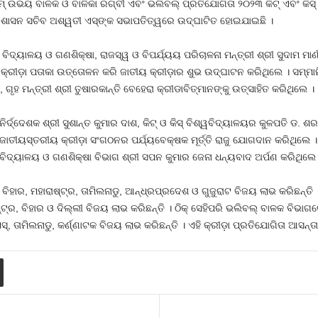
୍‌ ଉଭୟ ବାଳକ ଓ ବାଳିକା ରଗ୍‌ବୀ ଏବଂ ଭଲିବଲ୍‌ ପ୍ରତିଯୋଗିତା ୨୦୨୩ କିଟ୍‌ ଏବଂ କି
ଶାସନ ସଚିବ ଅଶ୍ୱତୀ ଏସ୍‌ଙ୍କ ସଭାପତିତ୍ୱରେ ଉଦ୍‌ଘାଟିତ ହୋଇଯାଇଛି ।
ବିଦ୍ୟାଳୟ ଓ ଗଣଶିକ୍ଷା, ରାଜସ୍ୱ ଓ ବିପର୍ଯ୍ୟୟ ପରିଚାଳନା ମନ୍ତ୍ରୀ ଶ୍ରୀ ସୁଦାମ 
ା ସହ କ୍ରୀଡ଼ା ପତାକା ଉତ୍ତୋଳନ କରି ଜାତୀୟ କ୍ରୀଡ଼ାର ଶୁଭ ଉଦ୍‌ଘାଟନ କରିଥିଲେ । ସମ୍
ୃହ ମନ୍ତ୍ରୀ ଶ୍ରୀ ତୁଷାରକାନ୍ତି ବେହେରା କ୍ରୀଡାବିତ୍‌ମାନଙ୍କୁ ଉତ୍ସାହିତ କରିଥିଲେ ।
ର୍ଦ୍ଦେଶକ ଶ୍ରୀ ସୁଶାନ୍ତ କୁମାର ଦାଶ, କିଟ୍‌ ଓ କିସ୍‌ ବିଶ୍ୱବିଦ୍ୟାଳୟର କୁଳପତି ଡ. ଶର
, ଜାତୀୟସ୍ତରୀୟ କ୍ରୀଡ଼ା ସଂଗଠନର ପର୍ଯ୍ୟବେକ୍ଷକ ମୂର୍ତ୍ତି ରାଜୁ ଯୋଗଦାନ କରିଥିଲେ
 ବିଦ୍ୟାଳୟ ଓ ଗଣଶିକ୍ଷା ବିଭାଗ ଶ୍ରୀ ସପନ କୁମାର ଜେନା ଧନ୍ୟବାଦ ଅର୍ପଣ କରିଥିଲେ 
ା, ବିହାର, ମହାରାଷ୍ଟ୍ର, ତାମିଲନାଡୁ, ଆନ୍ଧ୍ରପ୍ରଦେଶ ଓ ଗୁଜୁରାଟ ବିଜୟ ଲାଭ କରିଛନ୍ତି
ଟ୍ର, ବିହାର ଓ ଦିଲ୍ଲୀ ବିଜୟ ଲାଭ କରିଛନ୍ତି । ଠିକ୍‌ ସେହିପରି ଭଲିବଲ୍‌ ବାଳକ ବିଭାଗର
, ତାମିଲନାଡୁ, କର୍ଣ୍ଣାଟକ ବିଜୟ ଲାଭ କରିଛନ୍ତି । ଏହି କ୍ରୀଡ଼ା ପ୍ରତିଯୋଗିତା ଆସନ୍ତା 