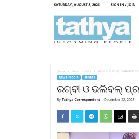
SATURDAY, AUGUST 8, 2026
SIGN IN / JOIN
T
a
t
h
y
a
Home
News in Odia
ରଗ୍‌ବୀ ଓ ଭଲିବଲ୍‌ ପ୍ରତିଯୋଗିତା ଉ
NEWS IN ODIA
SPORTS
ରଗ୍‌ବୀ ଓ ଭଲିବଲ୍‌ ପ୍
By
Tathya Correspondent
-
December 22, 2023