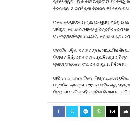
ଭୁବନେଶ୍ୱର : ଆଜି ଜାତୀୟସ୍ତରୀୟ ୧୪ ବର୍ଷରୁ କମ
ବିଦ୍ୟାଳୟ ଓ ଗଣଶିକ୍ଷା ବିଭାଗର କମିଶନର ତଥା 
ଉକ୍ତ ଉଦ୍‌ଘାଟନୀ ଉତ୍ସବରେ ମୁଖ୍ୟ ଅତିଥି ଭାବେ 
ଆସିଥିବା କ୍ରୀଡାବିତ୍‌ମାନଙ୍କୁ ଦିଗ୍‌ଦର୍ଶନ ଦେବ
ଇଲେକ୍‌ଟ୍ରୋନିକ୍ସ ଓ ଆଇଟି, କ୍ରୀଡ଼ା ଓ ଯୁବସେବା, ଗ
ତତ୍‌ସହିତ ଓଡ଼ିଶା ସରକାରଙ୍କର ମାଧ୍ୟମିକ ଶିକ୍ଷା ନି
ବିଭାଗର ନିର୍ଦ୍ଦେଶକ ଶ୍ରୀ ଜ୍ୟୋତିରଞ୍ଜନ ମିଶ୍ର
କ୍ରୀଡ଼ା ସଂଗଠନର ସଂପାଦକ ଓ ଯୁଗ୍ମ ନିର୍ଦ୍ଦେଶକ,
ଆଜି ରଗ୍‌ବୀ ବାଳକ ବିଭାଗ ଲିଗ୍‌ ମ୍ୟାଚ୍‌ରେ ଓଡ଼ିଶ
ଅନୁଷ୍ଠିତ ହୋଇଥିଲା । ଏଥିରେ ତାମିଲନାଡୁ, ମହାରାଷ୍
ବିଜୟ ଲାଭ କରିବା ସହିତ ବାଳିକା ବିଭାଗରେ କେଭିଏସ୍‌