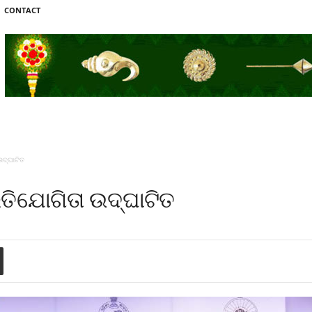
CONTACT
ଦ୍‌ଘାଟିତ
ରତିଯୋଗିତା ଉଦ୍‌ଘାଟିତ