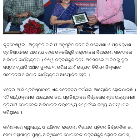
ଭୁବନେଶ୍ୱର : ଅନୁସୂଚିତ ଜାତି ଓ ଅନୁସୂଚିତ ଜନଜାତି ଗବେଷଣା ଓ ପ୍ରଶିକ୍ଷଣ
ପ୍ରତିଷ୍ଠାନରେ ଆରମ୍ଭ ହେଲା ରକ୍ତଶିକୁଳି ରକ୍ତହୀନତା ନିରାକରଣ ସଚେତନତା
ଅଭିଯାନ କାର୍ଯ୍ୟକ୍ରମ । ବିଶ୍ୱ ରକ୍ତଶିକୁଳି ଦିବସ ଅବସରରେ ଆଜିଠାରୁ ଦୁଇ
ସପ୍ତାହ ବ୍ୟାପି ଅର୍ଥାତ ଜୁଲାଇ ୩ ତାରିଖ ଯାଏଁ ରାଜ୍ୟର ବିଭିନ୍ନ ଜିଲ୍ଲାରେ
ସଚେତନତା ଅଭିଯାନ କାର୍ଯ୍ୟକ୍ରମ ଆୟୋଜିତ ହେବ ।
ଏନେଇ ଆଜି ପ୍ରତିଷ୍ଠାନରେ ଏକ ସଚେତନତା କର୍ମଶାଳା ଆୟୋଜିତ ହୋଇଯାଇଛି ।
ଏହି କାର୍ଯ୍ୟକ୍ରମର ଆୟୋଜକ ତଥା ପ୍ରତିଷ୍ଠାନର ନିର୍ଦ୍ଦେଶକ ଶ୍ରୀ ଇନ୍ଦ୍ରମଣୀ
ତ୍ରିପାଠୀ ଯୋଗଦେଇ ଅଭିଯାନର ଉଦ୍ଦେଶ୍ୟ ସମ୍ପର୍କରେ ତଥ୍ୟ ଉପସ୍ଥାପନ
କରିଥିଲେ ।
କର୍ମଶାଳାରେ ସ୍ୱାସ୍ଥ୍ୟ ଓ ପରିବାର କଲ୍ୟାଣ ବିଭାଗର ପୂର୍ବତନ ନିର୍ଦ୍ଦେଶିକା ଡା.
ସେବା ମହାପାତ୍ର ମୁଖ୍ୟ ଅତିଥିଭାବେ ଯୋଗଦେଇ ରକ୍ତଶିକୁଳି ରୋଗର କାରଣ,