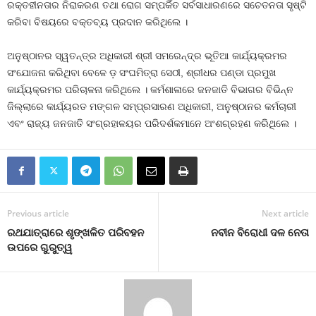
ରକ୍ତହୀନତାର ନିରାକରଣ ତଥା ରୋଗ ସମ୍ପର୍କିତ ସର୍ବସାଧାରଣରେ ସଚେତନତା ସୃଷ୍ଟି
କରିବା ବିଷୟରେ ବକ୍ତବ୍ୟ ପ୍ରଦାନ କରିଥିଲେ ।
ଅନୁଷ୍ଠାନର ସ୍ୱତନ୍ତ୍ର ଅଧିକାରୀ ଶ୍ରୀ ସମରେନ୍ଦ୍ର ଭୂତିଆ କାର୍ଯ୍ୟକ୍ରମର
ସଂଯୋଜନା କରିଥିବା ବେଳେ ଡ଼ ସଂଘମିତ୍ରା ସେଠୀ, ଶ୍ରୀଧର ପଣ୍ଡା ପ୍ରମୁଖ
କାର୍ଯ୍ୟକ୍ରମର ପରିଚାଳନା କରିଥିଲେ । କର୍ମଶାଳାରେ ଜନଜାତି ବିଭାଗର ବିଭିନ୍ନ
ଜିଲ୍ଲାରେ କାର୍ଯ୍ୟରତ ମଙ୍ଗଳ ସମ୍ପ୍ରସାରଣ ଅଧିକାରୀ, ଅନୁଷ୍ଠାନର କର୍ମଚାରୀ
ଏବଂ ରାଜ୍ୟ ଜନଜାତି ସଂଗ୍ରହାଳୟର ପରିଦର୍ଶକମାନେ ଅଂଶଗ୍ରହଣ କରିଥିଲେ ।
Previous article
Next article
ରଥଯାତ୍ରାରେ ଶୃଙ୍ଖଳିତ ପରିବହନ
ନବୀନ ବିରୋଧୀ ଦଳ ନେତା
ଉପରେ ଗୁରୁତ୍ୱ