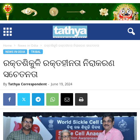
Home
News in Odia
ରକ୍ତଶିକୁଳି ରକ୍ତହୀନତା ନିରାକରଣ ସଚେତନତା
NEWS IN ODIA
TRIBAL
ରକ୍ତଶିକୁଳି ରକ୍ତହୀନତା ନିରାକରଣ
ସଚେତନତା
By
Tathya Correspondent
-
June 19, 2024