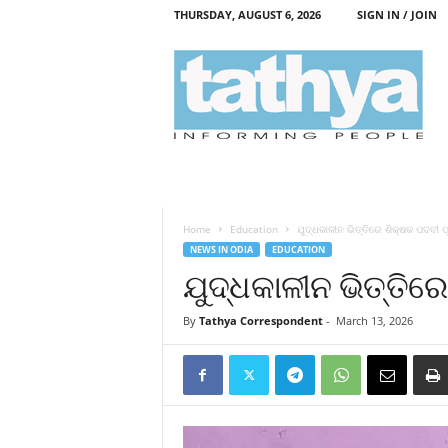
THURSDAY, AUGUST 6, 2026
SIGN IN / JOIN
T
a
t
h
y
a
Home
Education
ଯୁଦ୍ଧକାଳୀନ ଭିତ୍ତିରେ ଶିକ୍ଷକ ପଦବୀ
NEWS IN ODIA
EDUCATION
ଯୁଦ୍ଧକାଳୀନ ଭିତ୍ତି
By
Tathya Correspondent
-
March 13, 2026