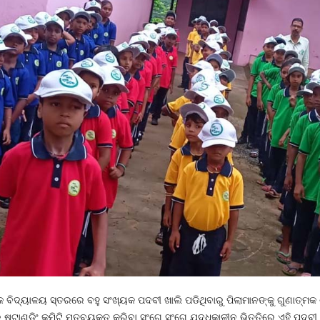
କ ବିଦ୍ୟାଳୟ ସ୍ତରରେ ବହୁ ସଂଖ୍ୟକ ପଦବୀ ଖାଲି ପଡିଥିବାରୁ ପିଲାମାନଙ୍କୁ ଗୁଣାତ୍ମକ 
ଷ୍ଟାଣ୍ଡିଂ କମିଟି ମତବ୍ୟକ୍ତ କରିବା ସଂଗେ ସଂଗେ ଯୁଦ୍ଧକାଳୀନ ଭିତ୍ତିରେ ଏହି ପଦବୀ ସବ