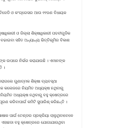
ି, ବିଜେଡି ଓ କଂଗ୍ରେସର ଆଉ ୧୧ଜଣ ବିଧାୟକ
ଷାଧିକାରୀ ଓ ଜିଲ୍ଲା ଶିକ୍ଷାଧିକାରୀ ପଦବୀଗୁଡିକ
 ବଢାଇବା ସହିତ ଅନ୍ୟାନ୍ୟ ଭିତ୍ତିଭୂମିର ବିକାଶ
ମାନଙ୍କ ଉପରେ ନିର୍ଭର କରାଯାଉଛି । ଏମାନଙ୍କ
ି ।
ରାଗଲେ ଗୁଣାତ୍ମକ ଶିକ୍ଷା ବ୍ୟବସ୍ଥା
୍ୟାଧିକ କଲେଜରେ ନିୟମିତ ଅଧ୍ୟକ୍ଷ ନଥିବାରୁ
ନିୟମିତ ଅଧ୍ୟକ୍ଷ ନଥିବାରୁ ବହୁ କ୍ଷେତ୍ରରେ
 କରିବାପାଇଁ କମିଟି ସୁପାରିଶ୍‍ କରିଛନ୍ତି ।
ଷାକ ପାଇଁ ଟେଣ୍ଡର ପ୍ରକ୍ରିୟା ଚାଲୁଥିବାବେଳେ
 ଏହାଛଡା ବହୁ କ୍ଷେତ୍ରରେ ଯୋଗାଯାଉଥିବା