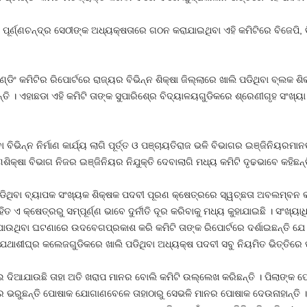
 ପୂର୍ଣ୍ଣଚନ୍ଦ୍ର ସେଠୀଙ୍କ ଅଧ୍ୟକ୍ଷତାରେ ଗଠନ କରାଯାଇଥିବା ଏହି କମିଟିରେ ବିଜେପ
ିଂ କମିଟିର ରିପୋର୍ଟରେ ରାଜ୍ୟର ବିଭିନ୍ନ ଶିକ୍ଷା ଜିଲ୍ଲାରେ ଖାଲି ପଡିଥିବା ବ୍ଲକ ଶିକ୍
 । ଏହାଛଡା ଏହି କମିଟି ତାଙ୍କ ସୁପାରିଶ୍‍ରେ ବିଦ୍ୟାଳୟଗୁଡିକରେ ଶ୍ରେଣୀଗୃହ ସଂଖ୍ୟା
ବିଭିନ୍ନ ନିର୍ମାଣ କାର୍ଯ୍ୟ ଲାଗି ପୂର୍ତ୍ତ ଓ ପଞ୍ଚାୟତିରାଜ ଭଳି ବିଭାଗର ଇଞ୍ଜିନିୟର
କ୍ଷା ବିଭାଗ ନିଜର ଇଞ୍ଜିନିୟର ନିଯୁକ୍ତି ଦେବାଲାଗି ମଧ୍ୟ କମିଟି ଦୃଢଭାବେ କହିଛନ୍ତ
ଡିଥିବା ବ୍ୟାପକ ସଂଖ୍ୟକ ଶିକ୍ଷକ ପଦବୀ ପୂରଣ କ୍ଷେତ୍ରରେ ସ୍ୱଚ୍ଛତା ଅବଲମ୍ବନ କ
ତ ଏ କ୍ଷେତ୍ରରୁ ସମ୍ପୂର୍ଣ୍ଣ ଭାବେ ଦୁର୍ନୀତି ଦୂର କରିବାକୁ ମଧ୍ୟ କୁହାଯାଇଛି । ସଂଖ
ଯାଉଥିବା ଘଟଣାରେ ଉଦବେଗପ୍ରକାଶ କରି କମିଟି ତାଙ୍କ ରିପୋର୍ଟରେ ଦର୍ଶାଇଛନ୍ତି ଯେ 
ାଶୀଘ୍ର କଲେଜଗୁଡିକରେ ଖାଲି ପଡିଥିବା ଅଧ୍ୟକ୍ଷ ପଦବୀ ସବୁ ନିୟମିତ ଭିତ୍ତିରେ ପୂରଣ
ଦିଆଯାଉଛି ତାହା ଅତି ଖରାପ ମାନର ବୋଲି କମିଟି ଉଲ୍ଲେଖ କରିଛନ୍ତି । ପିଲାଙ୍କ ପୋ
ଭରୁଛନ୍ତି ପୋଷାକ ଯୋଗାଣବେଳେ ତାହାଠାରୁ ସେଭଳି ମାନର ପୋଷାକ ଦେଉନାହାନ୍ତି ।