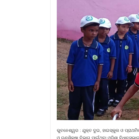
ଭୁବନେଶ୍ୱର : ଯୁକ୍ତ ଦୁଇ, ହାଇସ୍କୁଲ ଓ ପ୍ରାଥମି
ଓ ଗଣଶିକ୍ଷା ବିଭାଗ ପାଇଁଥିବା ଓଡିଶା ବିଧାନସଭାର 