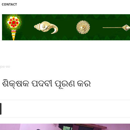
CONTACT
 ପୂରଣ କର
ରେ ଶିକ୍ଷକ ପଦବୀ ପୂରଣ କର