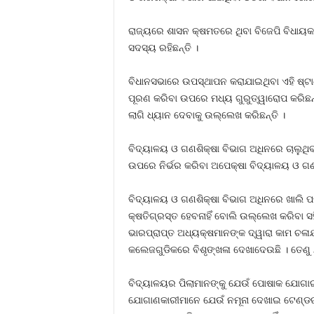
ରାଜ୍ୟରେ ଶାସନ କ୍ଷମତରେ ଥିବା ବିଜେପି ବିଧାୟକ
ସଦସ୍ୟ ରହିଛନ୍ତି ।
ବିଧାନସଭାରେ ଉପସ୍ଥାପନ କରାଯାଇଥିବା ଏହି ଷ୍ଟାଣ୍ଡ
ପୂରଣ କରିବା ଉପରେ ମଧ୍ୟ ଗୁରୁତ୍ୱାରୋପ କରିଛନ୍ତି
ଲାଗି ଧ୍ୟାନ ଦେବାକୁ ଉଲ୍ଲେଖ କରିଛନ୍ତି ।
ବିଦ୍ୟାଳୟ ଓ ଗଣଶିକ୍ଷା ବିଭାଗ ଅଧିନରେ ଚାଲୁଥିବା 
ଉପରେ ନିର୍ଭର କରିବା ଅପେକ୍ଷା ବିଦ୍ୟାଳୟ ଓ ଗଣଶି
ବିଦ୍ୟାଳୟ ଓ ଗଣଶିକ୍ଷା ବିଭାଗ ଅଧିନରେ ଖାଲି ପ
କ୍ଷତିଗ୍ରସ୍ତ ହେବନାହିଁ ବୋଲି ଉଲ୍ଲେଖ କରିବା ସହି
ଭାରପ୍ରାପ୍ତ ଅଧ୍ୟକ୍ଷମାନଙ୍କ ଦ୍ୱାରା କାମ ଚଳା
କଲେଜଗୁଡିକରେ ବିଶୃଙ୍ଖଳା ଦେଖାଦେଉଛି । ତେଣୁ ଯଥ
ବିଦ୍ୟାଳୟର ପିଲାମାନଙ୍କୁ ଯେଉଁ ପୋଷାକ ଯୋଗାଇ 
ଯୋଗାଣକାରୀମାନେ ଯେଉଁ ନମୂନା ଦେଖାଇ ଟେଣ୍ଡର 