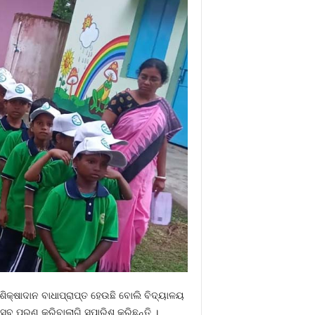
ଶିକ୍ଷାଦାନ ବାଧାପ୍ରାପ୍ତ ହେଉଛି ବୋଲି ବିଦ୍ୟାଳୟ
ୁ ପୂରଣ କରିବାଲାଗି ସୁପାରିଶ୍‍ କରିଛନ୍ତି ।