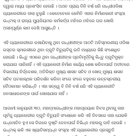
ଦ୍ୱାରା ମଧ୍ୟ ପ୍ରଶଂସିତ ହେଉଛି । ଅଥଚ ପ୍ରାୟ ତିନି ବର୍ଷ ଧରି ଗାନ୍ଧୀଓଡିଶା
ଗ୍ୟାଲେରୀରେ ତାଲା ଝୁଲୁଛି । କେତେବେଳେ କେମିତି ଏହାର ନିର୍ମାଣକାରୀ ସଂସ୍ଥା
ଇନ୍‍ଟାକ୍‍ ଓ ରାଜ୍ୟ ମ୍ୟୁଜିୟମର କର୍ମକର୍ତ୍ତା ମଝିରେ ମଝିରେ ଘର ଖୋଲି
ଅସମ୍ପୂର୍ଣ୍ଣ କାମ ଦେଖି ଆସୁଛନ୍ତି ।
ଏହି ଗ୍ୟାଲେରୀରେ ରଖାଯିବାକୁ ଥିବା ଗାନ୍ଧୀଜୀଙ୍କ ଆଠଟି ଅବିସ୍ମରଣୀୟ ଓଡିଶା
ଗସ୍ତର ସ୍ମାରକୀରେ ଥିବା ତ୍ରୁଟି ବିଚ୍ୟୁତିରୁ ଇତି ମଧ୍ୟରେ କିଛି ସଂଶୋଧିତ
ହୋଇଛି । କିନ୍ତୁ ଏଠାରେ ଥିବା ଗାନ୍ଧୀଜୀଙ୍କ ପ୍ରତିମୂର୍ତ୍ତିକୁ କିନ୍ତୁ ତ୍ରୁଟିମୁକ୍ତ
କରାଯାଇ ପାରିନାହିଁ । ଏହି ଗ୍ୟାଲେରୀ ନିର୍ମାଣ କାର୍ଯ୍ୟ ଶେଷ କରିବାପାଇଁ ଅତୀତରେ
ବିଭାଗୀୟ ନିର୍ଦ୍ଦେଶକ, ଅତିରିକ୍ତ ମୁଖ୍ୟ ଶାସନ ସଚିବ ଓ ଖୋଦ୍‍ ମୁଖ୍ୟ ଶାସନ
ସଚିବ ଘଟଣାସ୍ଥଳ ପରିଦର୍ଶନ କରିବା ସଂଗେ ସଂଗେ ବହୁବାର ଉଚ୍ଚସ୍ତରୀୟ
ବୈଠକମାନ କରିଛନ୍ତି । ଏହା ସତ୍ୱେ ବି ତିନି ବର୍ଷ ଧରି ଏହି ଗ୍ୟାଲେରୀଟି
ଜନସାଧାରଣଙ୍କ ପାଇଁ ଖୋଲାଯାଉ ନାହିଁ ।
ଆଗାମୀ ଜାନୁୟାରୀ ୩୦, ମହାତ୍ମାଗାନ୍ଧୀଙ୍କ ମହାପ୍ରୟାଣ ଦିବସ ଥିବାରୁ ତାହା
ପୂର୍ବରୁ ଗ୍ୟାଲେରୀର ତ୍ରୁଟି ବିଚ୍ୟୁତି ସଂଶୋଧନ କରି ଏହି ଦିବସରେ ତାହା ଯେଭଳି
ଉନ୍ମୋଚିତ ହୁଏ ସେ ଦିଗରେ ଦୃଷ୍ଟି ଦେବାପାଇଁ ବିଭିନ୍ନ ମହଲରୁ ଦାବି ହେଉଛି ।
ଇନ୍‍ଟାକ୍‍ ଭଳି ଏକ ଖ୍ୟାତିସମ୍ପନ୍ନ ସଂସ୍ଥା ଏହି ଗ୍ୟାଲେରୀର ପ୍ରସ୍ତୁତି