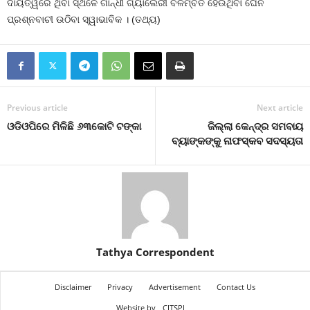
ଦାୟିତ୍ୱରେ ଥିବା ସ୍ଥଳେ ଗାନ୍ଧୀ ଗ୍ୟାଲେରୀ ବିଳମ୍ବିତ ହେଉଥିବା ଘେନି
ପ୍ରଶ୍ନବାଚୀ ଉଠିବା ସ୍ୱାଭାବିକ । (ତଥ୍ୟ)
Previous article
Next article
ଓଡିଓପିରେ ମିଳିଛି ୬୩କୋଟି ଟଙ୍କା
ଜିଲ୍ଲା କେନ୍ଦ୍ର ସମବାୟ
ବ୍ୟାଙ୍କଙ୍କୁ ନାଫସ୍କବ ସଦସ୍ୟତା
Tathya Correspondent
Disclaimer
Privacy
Advertisement
Contact Us
Website by
CITSPL