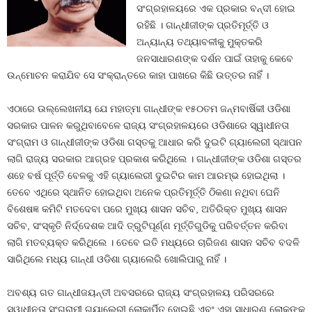
ସଂଗ୍ରହାଳୟରେ ଏକ ପ୍ରକାର ବନ୍ଦୀ ହୋଇ
ରହିଛି । ଗାନ୍ଧୀଜୀଙ୍କ ପ୍ରତିମୂର୍ତ୍ତି ଓ
ଅନ୍ୟାନ୍ୟ ତଥ୍ୟାବଳୀକୁ ମୁକ୍ତକରି
ଜନସାଧାରଣଙ୍କ ଦର୍ଶନ ପାଇଁ ତାହାକୁ କେବେ
ଉନ୍ମୋଚନ କରାଯିବ ସେ ସଂକ୍ରାନ୍ତରେ କାହା ପାଖରେ କିଛି ଉତ୍ତର ନାହିଁ ।
ଏଠାରେ ଉଲ୍ଲେଖନୀୟ ଯେ ମହାତ୍ମା ଗାନ୍ଧୀଙ୍କ ୧୫୦ତମ ଜନ୍ମବାର୍ଷିକୀ ଓଡିଶା
ସରକାର ପାଳନ କରୁଥିବାବେଳେ ରାଜ୍ୟ ସଂଗ୍ରହାଳୟରେ ଓଡିଶାରେ ସ୍ୱାଧୀନତା
ସଂଗ୍ରାମ ଓ ଗାନ୍ଧୀଜୀଙ୍କ ଓଡିଶା ଗସ୍ତକୁ ଆଧାର କରି ଦୁଇଟି ଗ୍ୟାଲେରୀ ସ୍ଥାପନ
ଲାଗି ରାଜ୍ୟ ସରକାର ଆଗ୍ରହ ପ୍ରକାଶ କରିଥିଲେ । ଗାନ୍ଧୀଜୀଙ୍କ ଓଡିଶା ଗସ୍ତର
ଶହେ ବର୍ଷ ପୂର୍ତ୍ତି ବେଳକୁ ଏହି ଗ୍ୟାଲେରୀ ଦୁଇଟିର କାମ ଆରମ୍ଭ ହୋଇଥିଲା ।
ତେବେ ଏଥିରେ ସ୍ଥାନିତ ହୋଇଥିବା ଅନେକ ପ୍ରତିମୂର୍ତ୍ତି ଠିକଣା ନଥିବା ଘେନି
ବିଶେଷଜ୍ଞ କମିଟି ମତଦେବା ପରେ ମୁଖ୍ୟ ଶାସନ ସଚିବ, ଅତିରିକ୍ତ ମୁଖ୍ୟ ଶାସନ
ସଚିବ, ସଂସ୍କୃତି ନିର୍ଦ୍ଦେଶକ ଆଦି ତ୍ରୁଟିପୂର୍ଣ୍ଣ ମୂର୍ତ୍ତିଗୁଡିକୁ ପରିବର୍ତ୍ତନ କରିବା
ଲାଗି ମତବ୍ୟକ୍ତ କରିଥିଲେ । ତେବେ ଇତି ମଧ୍ୟରେ ଚାରିଜଣ ଶାସନ ସଚିବ ବଦଳି
ସାରିଥିଲେ ମଧ୍ୟ ଗାନ୍ଧୀ ଓଡିଶା ଗ୍ୟାଲେରି ଖୋଲିପାରୁ ନାହିଁ ।
ଅବଶ୍ୟ ଗତ ଗାନ୍ଧୀଜୟନ୍ତୀ ଅବସରରେ ରାଜ୍ୟ ସଂଗ୍ରହାଳୟ ପରିସରରେ
ସ୍ୱାଧୀନତା ସଂଗ୍ରାମୀ ଗ୍ୟାଲେରୀ ଲୋକାର୍ପିତ ହୋଇଛି ଏବଂ ଏହା ସାଧାରଣ ଲୋକଙ୍କ